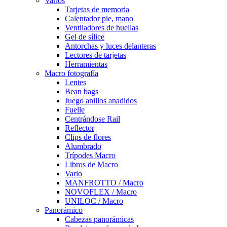
Varios
Tarjetas de memoria
Calentador pie, mano
Ventiladores de huellas
Gel de sílice
Antorchas y luces delanteras
Lectores de tarjetas
Herramientas
Macro fotografía
Lentes
Bean bags
Juego anillos anadidos
Fuelle
Centrándose Rail
Reflector
Clips de flores
Alumbrado
Trípodes Macro
Libros de Macro
Vario
MANFROTTO / Macro
NOVOFLEX / Macro
UNILOC / Macro
Panorámico
Cabezas panorámicas