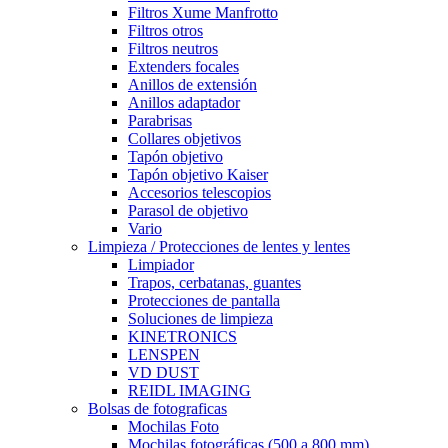
Filtros Xume Manfrotto
Filtros otros
Filtros neutros
Extenders focales
Anillos de extensión
Anillos adaptador
Parabrisas
Collares objetivos
Tapón objetivo
Tapón objetivo Kaiser
Accesorios telescopios
Parasol de objetivo
Vario
Limpieza / Protecciones de lentes y lentes
Limpiador
Trapos, cerbatanas, guantes
Protecciones de pantalla
Soluciones de limpieza
KINETRONICS
LENSPEN
VD DUST
REIDL IMAGING
Bolsas de fotograficas
Mochilas Foto
Mochilas fotográficas (500 a 800 mm)