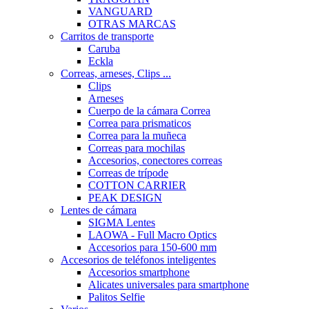
VANGUARD
OTRAS MARCAS
Carritos de transporte
Caruba
Eckla
Correas, arneses, Clips ...
Clips
Arneses
Cuerpo de la cámara Correa
Correa para prismaticos
Correa para la muñeca
Correas para mochilas
Accesorios, conectores correas
Correas de trípode
COTTON CARRIER
PEAK DESIGN
Lentes de cámara
SIGMA Lentes
LAOWA - Full Macro Optics
Accesorios para 150-600 mm
Accesorios de teléfonos inteligentes
Accesorios smartphone
Alicates universales para smartphone
Palitos Selfie