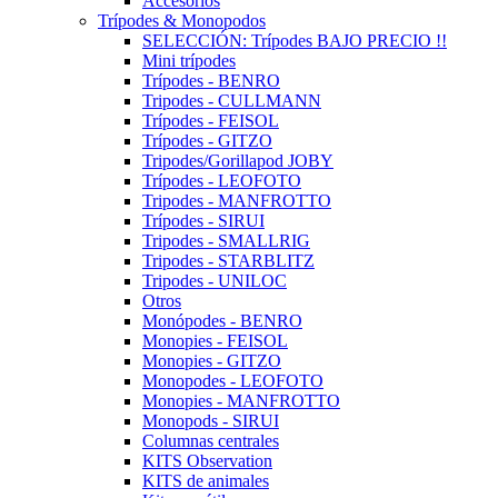
Accesorios
Trípodes & Monopodos
SELECCIÓN: Trípodes BAJO PRECIO !!
Mini trípodes
Trípodes - BENRO
Tripodes - CULLMANN
Trípodes - FEISOL
Trípodes - GITZO
Tripodes/Gorillapod JOBY
Trípodes - LEOFOTO
Tripodes - MANFROTTO
Trípodes - SIRUI
Tripodes - SMALLRIG
Tripodes - STARBLITZ
Tripodes - UNILOC
Otros
Monópodes - BENRO
Monopies - FEISOL
Monopies - GITZO
Monopodes - LEOFOTO
Monopies - MANFROTTO
Monopods - SIRUI
Columnas centrales
KITS Observation
KITS de animales