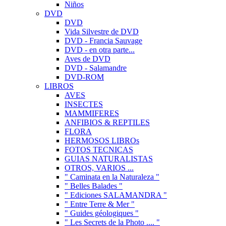
Niños
DVD
DVD
Vida Silvestre de DVD
DVD - Francia Sauvage
DVD - en otra parte...
Aves de DVD
DVD - Salamandre
DVD-ROM
LIBROS
AVES
INSECTES
MAMMIFERES
ANFIBIOS & REPTILES
FLORA
HERMOSOS LIBROs
FOTOS TECNICAS
GUIAS NATURALISTAS
OTROS, VARIOS ...
" Caminata en la Naturaleza "
" Belles Balades "
" Ediciones SALAMANDRA "
" Entre Terre & Mer "
" Guides géologiques "
" Les Secrets de la Photo .... "