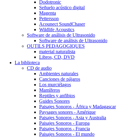
Dodotronic
Señuelo acústico digital
Magenta
Pettersson
Acounect SoundChaser
Wildlife Acoustics
Software de análisis de Ultrasonido
Software de análisis de Ultrasonido
OUTILS PEDAGOGIQUES
material naturalista
Libros, CD, DVD
La biblioteca
CD de audio
Ambientes naturales
Canciones de pájaros
Los murciélagos
Mamíferos
Reptiles y anfibios
Guides Sonores
Paisajes Sonoros - África y Madagascar
Paysages sonores - Amérique
Paisajes Sonoros - Asia y Australia
Paisajes Sonoros - Europa
Paisajes Sonoros - Francia
Paisajes Sonoros - El mundo