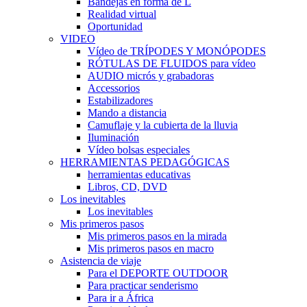
Bandejas en forma de L
Realidad virtual
Oportunidad
VIDEO
Vídeo de TRÍPODES Y MONÓPODES
RÓTULAS DE FLUIDOS para vídeo
AUDIO micrós y grabadoras
Accessorios
Estabilizadores
Mando a distancia
Camuflaje y la cubierta de la lluvia
Iluminación
Vídeo bolsas especiales
HERRAMIENTAS PEDAGÓGICAS
herramientas educativas
Libros, CD, DVD
Los inevitables
Los inevitables
Mis primeros pasos
Mis primeros pasos en la mirada
Mis primeros pasos en macro
Asistencia de viaje
Para el DEPORTE OUTDOOR
Para practicar senderismo
Para ir a África