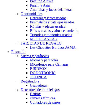
Para ir a Alaska
Para ir a Asia
Antorchas y luces delanteras
Oportunidades
Carcasas y lentes usados
Prismáticos y catalejos usados
Rótulas y placas usadas
Bolsas usadas y almacenamiento
Trípodes y monopies usados
MISCELÁNEAS
TARJETAS DE REGALO
Les Chouettes Burdeos JAMA
El sonido
Micros y parábolas
Micros y parábolas
Micrófonos para Cámaras
BIRDFOX
DODOTRONIC
TELINGA
Registradors
Grabadoras
Detectores de murciélagos
Batbox
cámaras térmicas
Contadores de pases