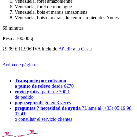
Venezuela, forêt amazonienne
Venezuela, forêt de montagne
Venezuela, bois et marais amazoniens
Venezuela, bois et marais du centre au pied des Andes
69 minutes
Peso :
100.00 g
19.99 €
11.99€ IVA incluido
Añadir a la Cesta
Arriba de página
Transporte por colissimo
o punto de relevo
desde 6€70
envío gratis
a partir de 300 €
de pedido
pago seguro
Pago en 3 veces
preguntas ? necesidad de ayuda ?
Llame al (+33) 05 19 98
07 41
o consultar el servicio clientes