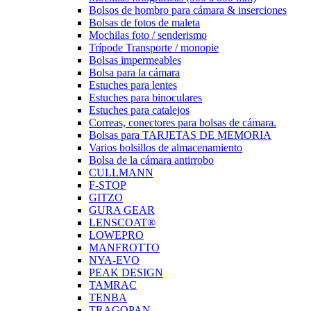
Bolsos de hombro para cámara & inserciones
Bolsas de fotos de maleta
Mochilas foto / senderismo
Trípode Transporte / monopie
Bolsas impermeables
Bolsa para la cámara
Estuches para lentes
Estuches para binoculares
Estuches para catalejos
Correas, conectores para bolsas de cámara.
Bolsas para TARJETAS DE MEMORIA
Varios bolsillos de almacenamiento
Bolsa de la cámara antirrobo
CULLMANN
F-STOP
GITZO
GURA GEAR
LENSCOAT®
LOWEPRO
MANFROTTO
NYA-EVO
PEAK DESIGN
TAMRAC
TENBA
TRAGOPAN