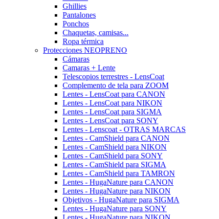
Ghillies
Pantalones
Ponchos
Chaquetas, camisas...
Ropa térmica
Protecciones NEOPRENO
Cámaras
Camaras + Lente
Telescopios terrestres - LensCoat
Complemento de tela para ZOOM
Lentes - LensCoat para CANON
Lentes - LensCoat para NIKON
Lentes - LensCoat para SIGMA
Lentes - LensCoat para SONY
Lentes - Lenscoat - OTRAS MARCAS
Lentes - CamShield para CANON
Lentes - CamShield para NIKON
Lentes - CamShield para SONY
Lentes - CamShield para SIGMA
Lentes - CamShield para TAMRON
Lentes - HugaNature para CANON
Lentes - HugaNature para NIKON
Objetivos - HugaNature para SIGMA
Lentes - HugaNature para SONY
Lentes - HugaNature para NIKON