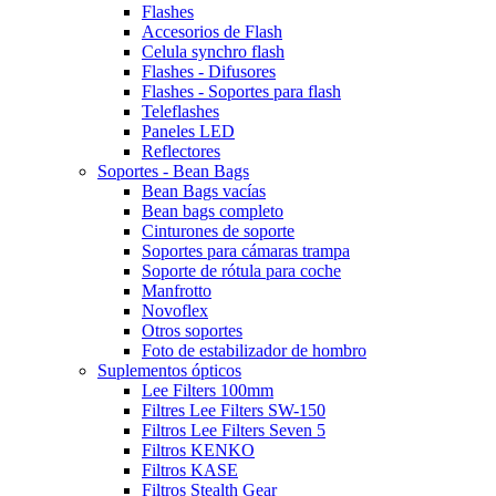
Flashes
Accesorios de Flash
Celula synchro flash
Flashes - Difusores
Flashes - Soportes para flash
Teleflashes
Paneles LED
Reflectores
Soportes - Bean Bags
Bean Bags vacías
Bean bags completo
Cinturones de soporte
Soportes para cámaras trampa
Soporte de rótula para coche
Manfrotto
Novoflex
Otros soportes
Foto de estabilizador de hombro
Suplementos ópticos
Lee Filters 100mm
Filtres Lee Filters SW-150
Filtros Lee Filters Seven 5
Filtros KENKO
Filtros KASE
Filtros Stealth Gear