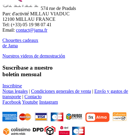
574 rue de Pradals
Parc d'activité MILLAU VIADUC
12100 MILLAU FRANCE
Tel: (+33) 05 19 98 07 41
Email:
contact@jama.fr
Chouettes cadeaux
de Jama
Nuestros videos de demostración
Suscríbase a nuestro
boletín mensual
Inscribirse
Notas legales
|
Condiciones generales de venta
|
Envío y gastos de
transporte
|
Contacto
Facebook
Youtube
Instagram