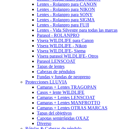
Lentes - Rolanpro para CANON
Lentes - Rolanpro para NIKON
Lentes - Rolanpro para SONY
Lentes - Rolanpro para SIGMA
Lentes - Rolanpro para FUJI
Lentes - Vida Silvestre para todas las marcas
Parasol - ROLANPRO
Visera WILDLIFE para Canon
Visera WILDLIFE - Nikon
Visera WILDLIFE- Sigma
Visera parasol WILDLIFE- Otros
Parasol LENSCOAT
Tapas de lentes
Cabezas de péndulos
Fundas y fundas de neopreno
Protecciones LLUVIA
Camaras + Lentes TRAGOPAN
Casos + lente WILDLIFE
Camaras + Lentes LENSCOAT
Camaras + Lentes MANFROTTO
Camaras + Lentes OTRAS MARCAS
Tapas del objetivos
Capotas semirrígidas OXAZ
Diverso
Rótulas & Cabezas de péndulo