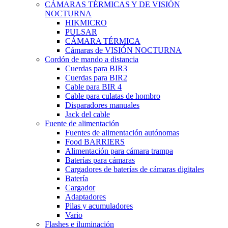
CÁMARAS TÉRMICAS Y DE VISIÓN
NOCTURNA
HIKMICRO
PULSAR
CÁMARA TÉRMICA
Cámaras de VISIÓN NOCTURNA
Cordón de mando a distancia
Cuerdas para BIR3
Cuerdas para BIR2
Cable para BIR 4
Cable para culatas de hombro
Disparadores manuales
Jack del cable
Fuente de alimentación
Fuentes de alimentación autónomas
Food BARRIERS
Alimentación para cámara trampa
Baterías para cámaras
Cargadores de baterías de cámaras digitales
Batería
Cargador
Adaptadores
Pilas y acumuladores
Vario
Flashes e iluminación