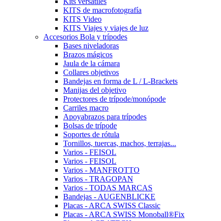
Kits versátiles
KITS de macrofotografía
KITS Video
KITS Viajes y viajes de luz
Accesorios Bola y trípodes
Bases niveladoras
Brazos mágicos
Jaula de la cámara
Collares objetivos
Bandejas en forma de L / L-Brackets
Manijas del objetivo
Protectores de trípode/monópode
Carriles macro
Apoyabrazos para trípodes
Bolsas de trípode
Soportes de rótula
Tornillos, tuercas, machos, terrajas...
Varios - FEISOL
Varios - FEISOL
Varios - MANFROTTO
Varios - TRAGOPAN
Varios - TODAS MARCAS
Bandejas - AUGENBLICKE
Placas - ARCA SWISS Classic
Placas - ARCA SWISS Monoball®Fix