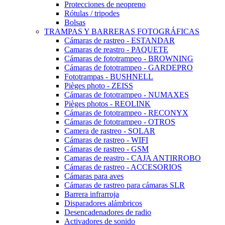
Protecciones de neopreno
Rótulas / tripodes
Bolsas
TRAMPAS Y BARRERAS FOTOGRÁFICAS
Cámaras de rastreo - ESTANDAR
Camaras de reastro - PAQUETE
Cámaras de fototrampeo - BROWNING
Cámaras de fototrampeo - GARDEPRO
Fototrampas - BUSHNELL
Pièges photo - ZEISS
Cámaras de fototrampeo - NUMAXES
Pièges photos - REOLINK
Cámaras de fototrampeo - RECONYX
Cámaras de fototrampeo - OTROS
Camera de rastreo - SOLAR
Cámaras de rastreo - WIFI
Cámaras de rastreo - GSM
Camaras de reastro - CAJA ANTIRROBO
Cámaras de rastreo - ACCESORIOS
Cámaras para aves
Cámaras de rastreo para cámaras SLR
Barrera infrarroja
Disparadores alámbricos
Desencadenadores de radio
Activadores de sonido