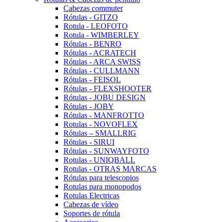
Cabezas commuter
Rótulas - GITZO
Rotula - LEOFOTO
Rotula - WIMBERLEY
Rótulas - BENRO
Rótulas - ACRATECH
Rótulas - ARCA SWISS
Rótulas - CULLMANN
Rótulas - FEISOL
Rótulas - FLEXSHOOTER
Rótulas - JOBU DESIGN
Rótulas - JOBY
Rótulas - MANFROTTO
Rotulas - NOVOFLEX
Rótulas – SMALLRIG
Rótulas - SIRUI
Rótulas - SUNWAYFOTO
Rotulas - UNIQBALL
Rotulas - OTRAS MARCAS
Rótulas para telescopios
Rotulas para monopodos
Rotulas Electricas
Cabezas de vídeo
Soportes de rótula