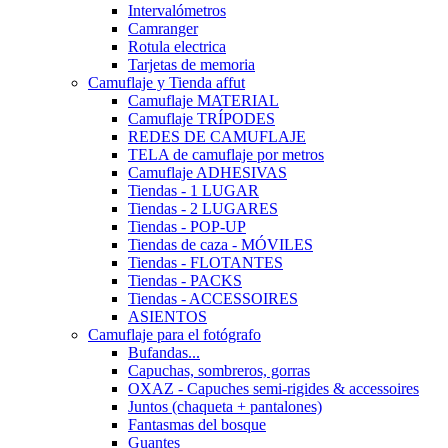
Intervalómetros
Camranger
Rotula electrica
Tarjetas de memoria
Camuflaje y Tienda affut
Camuflaje MATERIAL
Camuflaje TRÍPODES
REDES DE CAMUFLAJE
TELA de camuflaje por metros
Camuflaje ADHESIVAS
Tiendas - 1 LUGAR
Tiendas - 2 LUGARES
Tiendas - POP-UP
Tiendas de caza - MÓVILES
Tiendas - FLOTANTES
Tiendas - PACKS
Tiendas - ACCESSOIRES
ASIENTOS
Camuflaje para el fotógrafo
Bufandas...
Capuchas, sombreros, gorras
OXAZ - Capuches semi-rigides & accessoires
Juntos (chaqueta + pantalones)
Fantasmas del bosque
Guantes