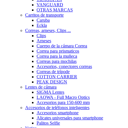
VANGUARD
OTRAS MARCAS
Carritos de transporte
Caruba
Eckla
Correas, arneses, Clips ...
Clips
Arneses
Cuerpo de la cámara Correa
Correa para prismaticos
Correa para la muñeca
Correas para mochilas
Accesorios, conectores correas
Correas de trípode
COTTON CARRIER
PEAK DESIGN
Lentes de cámara
SIGMA Lentes
LAOWA - Full Macro Optics
Accesorios para 150-600 mm
Accesorios de teléfonos inteligentes
Accesorios smartphone
Alicates universales para smartphone
Palitos Selfie