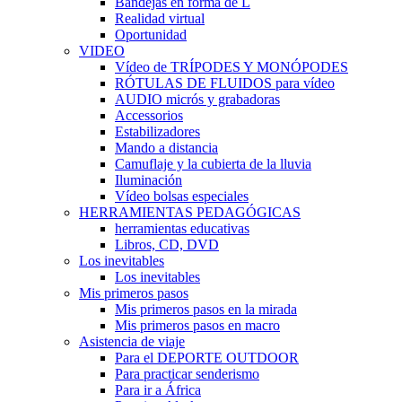
Bandejas en forma de L
Realidad virtual
Oportunidad
VIDEO
Vídeo de TRÍPODES Y MONÓPODES
RÓTULAS DE FLUIDOS para vídeo
AUDIO micrós y grabadoras
Accessorios
Estabilizadores
Mando a distancia
Camuflaje y la cubierta de la lluvia
Iluminación
Vídeo bolsas especiales
HERRAMIENTAS PEDAGÓGICAS
herramientas educativas
Libros, CD, DVD
Los inevitables
Los inevitables
Mis primeros pasos
Mis primeros pasos en la mirada
Mis primeros pasos en macro
Asistencia de viaje
Para el DEPORTE OUTDOOR
Para practicar senderismo
Para ir a África