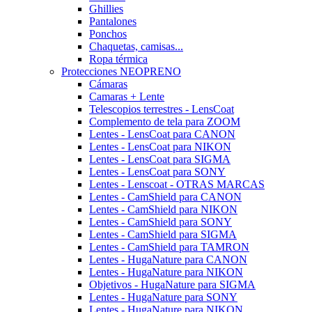
Ghillies
Pantalones
Ponchos
Chaquetas, camisas...
Ropa térmica
Protecciones NEOPRENO
Cámaras
Camaras + Lente
Telescopios terrestres - LensCoat
Complemento de tela para ZOOM
Lentes - LensCoat para CANON
Lentes - LensCoat para NIKON
Lentes - LensCoat para SIGMA
Lentes - LensCoat para SONY
Lentes - Lenscoat - OTRAS MARCAS
Lentes - CamShield para CANON
Lentes - CamShield para NIKON
Lentes - CamShield para SONY
Lentes - CamShield para SIGMA
Lentes - CamShield para TAMRON
Lentes - HugaNature para CANON
Lentes - HugaNature para NIKON
Objetivos - HugaNature para SIGMA
Lentes - HugaNature para SONY
Lentes - HugaNature para NIKON