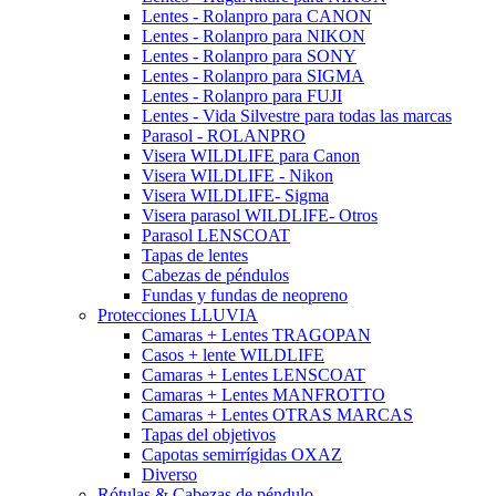
Lentes - Rolanpro para CANON
Lentes - Rolanpro para NIKON
Lentes - Rolanpro para SONY
Lentes - Rolanpro para SIGMA
Lentes - Rolanpro para FUJI
Lentes - Vida Silvestre para todas las marcas
Parasol - ROLANPRO
Visera WILDLIFE para Canon
Visera WILDLIFE - Nikon
Visera WILDLIFE- Sigma
Visera parasol WILDLIFE- Otros
Parasol LENSCOAT
Tapas de lentes
Cabezas de péndulos
Fundas y fundas de neopreno
Protecciones LLUVIA
Camaras + Lentes TRAGOPAN
Casos + lente WILDLIFE
Camaras + Lentes LENSCOAT
Camaras + Lentes MANFROTTO
Camaras + Lentes OTRAS MARCAS
Tapas del objetivos
Capotas semirrígidas OXAZ
Diverso
Rótulas & Cabezas de péndulo