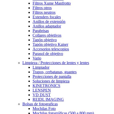
Filtros Xume Manfrotto
Filtros otros
Filtros neutros
Extenders focales
Anillos de extensión
Anillos adaptador
Parabrisas
Collares objetivos
Tapón objetivo
Tapón objetivo Kaiser
Accesorios telescopios
Parasol de objetivo
Vario
Limpieza / Protecciones de lentes y lentes
Limpiador
Trapos, cerbatanas, guantes
Protecciones de pantalla
Soluciones de limpieza
KINETRONICS
LENSPEN
VD DUST
REIDL IMAGING
Bolsas de fotograficas
Mochilas Foto
Mochilas fotográficas (500 a 800 mm)