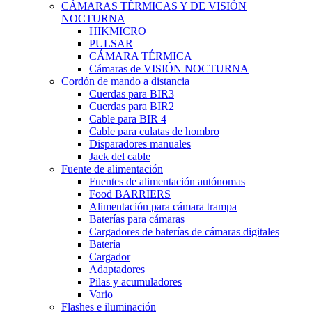
CÁMARAS TÉRMICAS Y DE VISIÓN
NOCTURNA
HIKMICRO
PULSAR
CÁMARA TÉRMICA
Cámaras de VISIÓN NOCTURNA
Cordón de mando a distancia
Cuerdas para BIR3
Cuerdas para BIR2
Cable para BIR 4
Cable para culatas de hombro
Disparadores manuales
Jack del cable
Fuente de alimentación
Fuentes de alimentación autónomas
Food BARRIERS
Alimentación para cámara trampa
Baterías para cámaras
Cargadores de baterías de cámaras digitales
Batería
Cargador
Adaptadores
Pilas y acumuladores
Vario
Flashes e iluminación