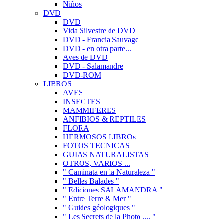
Niños
DVD
DVD
Vida Silvestre de DVD
DVD - Francia Sauvage
DVD - en otra parte...
Aves de DVD
DVD - Salamandre
DVD-ROM
LIBROS
AVES
INSECTES
MAMMIFERES
ANFIBIOS & REPTILES
FLORA
HERMOSOS LIBROs
FOTOS TECNICAS
GUIAS NATURALISTAS
OTROS, VARIOS ...
" Caminata en la Naturaleza "
" Belles Balades "
" Ediciones SALAMANDRA "
" Entre Terre & Mer "
" Guides géologiques "
" Les Secrets de la Photo .... "