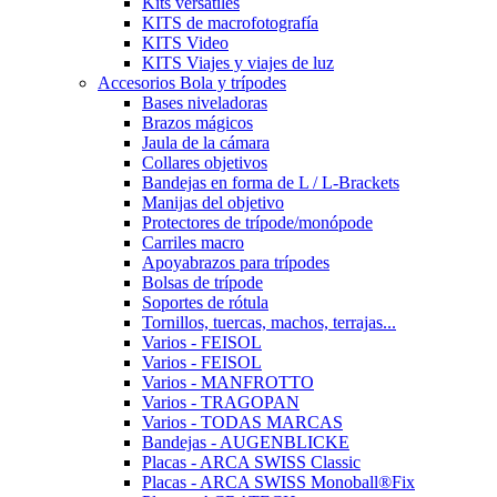
Kits versátiles
KITS de macrofotografía
KITS Video
KITS Viajes y viajes de luz
Accesorios Bola y trípodes
Bases niveladoras
Brazos mágicos
Jaula de la cámara
Collares objetivos
Bandejas en forma de L / L-Brackets
Manijas del objetivo
Protectores de trípode/monópode
Carriles macro
Apoyabrazos para trípodes
Bolsas de trípode
Soportes de rótula
Tornillos, tuercas, machos, terrajas...
Varios - FEISOL
Varios - FEISOL
Varios - MANFROTTO
Varios - TRAGOPAN
Varios - TODAS MARCAS
Bandejas - AUGENBLICKE
Placas - ARCA SWISS Classic
Placas - ARCA SWISS Monoball®Fix