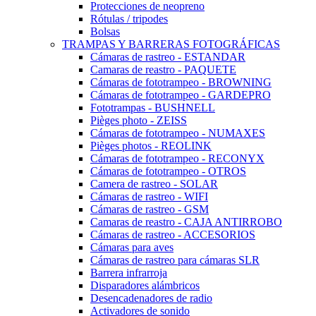
Protecciones de neopreno
Rótulas / tripodes
Bolsas
TRAMPAS Y BARRERAS FOTOGRÁFICAS
Cámaras de rastreo - ESTANDAR
Camaras de reastro - PAQUETE
Cámaras de fototrampeo - BROWNING
Cámaras de fototrampeo - GARDEPRO
Fototrampas - BUSHNELL
Pièges photo - ZEISS
Cámaras de fototrampeo - NUMAXES
Pièges photos - REOLINK
Cámaras de fototrampeo - RECONYX
Cámaras de fototrampeo - OTROS
Camera de rastreo - SOLAR
Cámaras de rastreo - WIFI
Cámaras de rastreo - GSM
Camaras de reastro - CAJA ANTIRROBO
Cámaras de rastreo - ACCESORIOS
Cámaras para aves
Cámaras de rastreo para cámaras SLR
Barrera infrarroja
Disparadores alámbricos
Desencadenadores de radio
Activadores de sonido