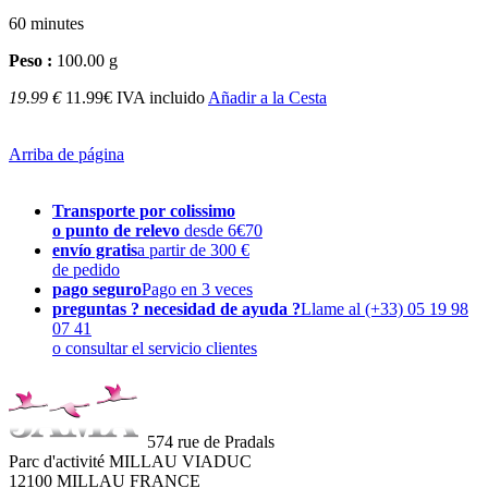
60 minutes
Peso :
100.00 g
19.99 €
11.99€ IVA incluido
Añadir a la Cesta
Arriba de página
Transporte por colissimo
o punto de relevo
desde 6€70
envío gratis
a partir de 300 €
de pedido
pago seguro
Pago en 3 veces
preguntas ? necesidad de ayuda ?
Llame al (+33) 05 19 98
07 41
o consultar el servicio clientes
574 rue de Pradals
Parc d'activité MILLAU VIADUC
12100 MILLAU FRANCE