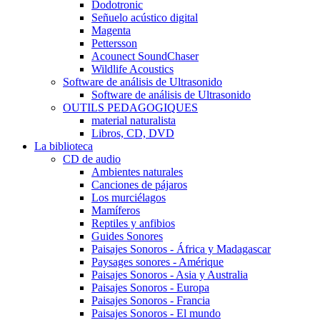
Dodotronic
Señuelo acústico digital
Magenta
Pettersson
Acounect SoundChaser
Wildlife Acoustics
Software de análisis de Ultrasonido
Software de análisis de Ultrasonido
OUTILS PEDAGOGIQUES
material naturalista
Libros, CD, DVD
La biblioteca
CD de audio
Ambientes naturales
Canciones de pájaros
Los murciélagos
Mamíferos
Reptiles y anfibios
Guides Sonores
Paisajes Sonoros - África y Madagascar
Paysages sonores - Amérique
Paisajes Sonoros - Asia y Australia
Paisajes Sonoros - Europa
Paisajes Sonoros - Francia
Paisajes Sonoros - El mundo