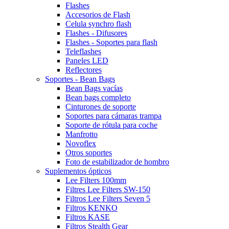
Flashes
Accesorios de Flash
Celula synchro flash
Flashes - Difusores
Flashes - Soportes para flash
Teleflashes
Paneles LED
Reflectores
Soportes - Bean Bags
Bean Bags vacías
Bean bags completo
Cinturones de soporte
Soportes para cámaras trampa
Soporte de rótula para coche
Manfrotto
Novoflex
Otros soportes
Foto de estabilizador de hombro
Suplementos ópticos
Lee Filters 100mm
Filtres Lee Filters SW-150
Filtros Lee Filters Seven 5
Filtros KENKO
Filtros KASE
Filtros Stealth Gear