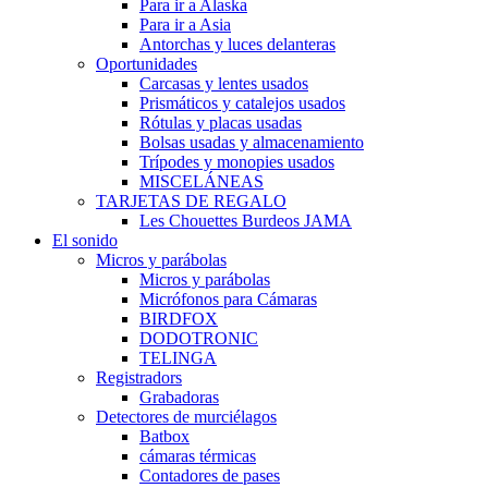
Para ir a Alaska
Para ir a Asia
Antorchas y luces delanteras
Oportunidades
Carcasas y lentes usados
Prismáticos y catalejos usados
Rótulas y placas usadas
Bolsas usadas y almacenamiento
Trípodes y monopies usados
MISCELÁNEAS
TARJETAS DE REGALO
Les Chouettes Burdeos JAMA
El sonido
Micros y parábolas
Micros y parábolas
Micrófonos para Cámaras
BIRDFOX
DODOTRONIC
TELINGA
Registradors
Grabadoras
Detectores de murciélagos
Batbox
cámaras térmicas
Contadores de pases