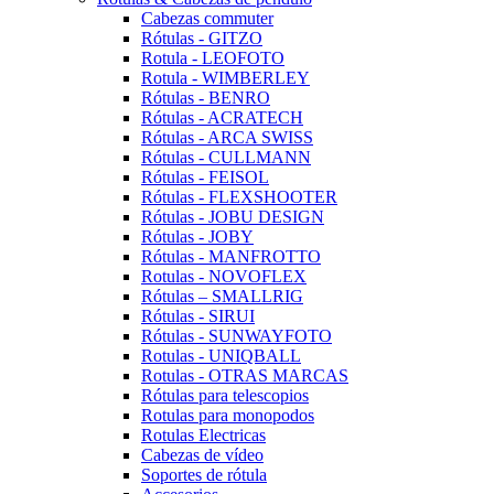
Cabezas commuter
Rótulas - GITZO
Rotula - LEOFOTO
Rotula - WIMBERLEY
Rótulas - BENRO
Rótulas - ACRATECH
Rótulas - ARCA SWISS
Rótulas - CULLMANN
Rótulas - FEISOL
Rótulas - FLEXSHOOTER
Rótulas - JOBU DESIGN
Rótulas - JOBY
Rótulas - MANFROTTO
Rotulas - NOVOFLEX
Rótulas – SMALLRIG
Rótulas - SIRUI
Rótulas - SUNWAYFOTO
Rotulas - UNIQBALL
Rotulas - OTRAS MARCAS
Rótulas para telescopios
Rotulas para monopodos
Rotulas Electricas
Cabezas de vídeo
Soportes de rótula