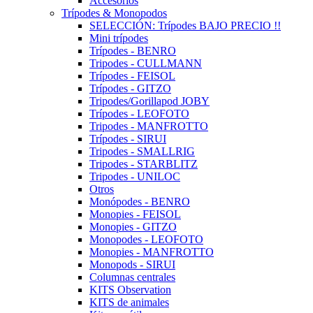
Accesorios
Trípodes & Monopodos
SELECCIÓN: Trípodes BAJO PRECIO !!
Mini trípodes
Trípodes - BENRO
Tripodes - CULLMANN
Trípodes - FEISOL
Trípodes - GITZO
Tripodes/Gorillapod JOBY
Trípodes - LEOFOTO
Tripodes - MANFROTTO
Trípodes - SIRUI
Tripodes - SMALLRIG
Tripodes - STARBLITZ
Tripodes - UNILOC
Otros
Monópodes - BENRO
Monopies - FEISOL
Monopies - GITZO
Monopodes - LEOFOTO
Monopies - MANFROTTO
Monopods - SIRUI
Columnas centrales
KITS Observation
KITS de animales