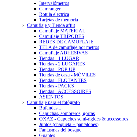
Intervalómetros
Camranger
Rotula electrica
Tarjetas de memoria
Camuflaje y Tienda affut
Camuflaje MATERIAL
Camuflaje TRÍPODES
REDES DE CAMUFLAJE
TELA de camuflaje por metros
Camuflaje ADHESIVAS
Tiendas - 1 LUGAR
Tiendas - 2 LUGARES
Tiendas - POP-UP
Tiendas de caza - MÓVILES
Tiendas - FLOTANTES
Tiendas - PACKS
Tiendas - ACCESSOIRES
ASIENTOS
Camuflaje para el fotógrafo
Bufandas...
Capuchas, sombreros, gorras
OXAZ - Capuches semi-rigides & accessoires
Juntos (chaqueta + pantalones)
Fantasmas del bosque
Guantes