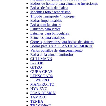
Bolsos de hombro para cámara & inserciones
Bolsas de fotos de maleta
Mochilas foto / senderismo
Trípode Transporte / monopie
Bolsas impermeables
Bolsa para la cámara
Estuches para lentes
Estuches para binoculares
Estuches para catalejos
Correas, conectores para bolsas de cámara.
Bolsas para TARJETAS DE MEMORIA
Varios bolsillos de almacenamiento
Bolsa de la cámara antirrobo
CULLMANN
F-STOP
GITZO
GURA GEAR
LENSCOAT®
LOWEPRO
MANFROTTO
NYA-EVO
PEAK DESIGN
TAMRAC
TENBA
TRAGOPAN