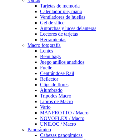
Varios
Tarjetas de memoria
Calentador pie, mano
Ventiladores de huellas
Gel de sílice
Antorchas y luces delanteras
Lectores de tarjetas
Herramientas
Macro fotografía
Lentes
Bean bags
Juego anillos anadidos
Fuelle
Centrándose Rail
Reflector
Clips de flores
Alumbrado
Trípodes Macro
Libros de Macro
Vario
MANFROTTO / Macro
NOVOFLEX / Macro
UNILOC / Macro
Panorámico
Cabezas panorámicas