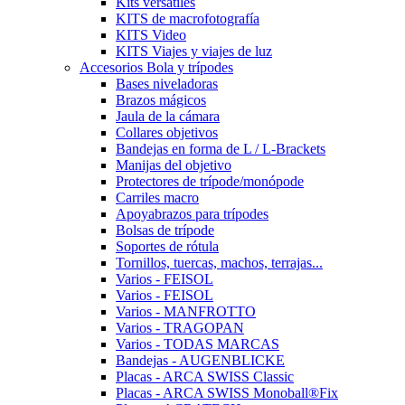
Kits versátiles
KITS de macrofotografía
KITS Video
KITS Viajes y viajes de luz
Accesorios Bola y trípodes
Bases niveladoras
Brazos mágicos
Jaula de la cámara
Collares objetivos
Bandejas en forma de L / L-Brackets
Manijas del objetivo
Protectores de trípode/monópode
Carriles macro
Apoyabrazos para trípodes
Bolsas de trípode
Soportes de rótula
Tornillos, tuercas, machos, terrajas...
Varios - FEISOL
Varios - FEISOL
Varios - MANFROTTO
Varios - TRAGOPAN
Varios - TODAS MARCAS
Bandejas - AUGENBLICKE
Placas - ARCA SWISS Classic
Placas - ARCA SWISS Monoball®Fix