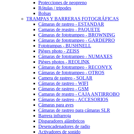
Protecciones de neopreno
Rótulas / tripodes
Bolsas
TRAMPAS Y BARRERAS FOTOGRÁFICAS
Cámaras de rastreo - ESTANDAR
Camaras de reastro - PAQUETE
Cámaras de fototrampeo - BROWNING
Cámaras de fototrampeo - GARDEPRO
Fototrampas - BUSHNELL
Pièges photo - ZEISS
Cámaras de fototrampeo - NUMAXES
Pièges photos - REOLINK
Cámaras de fototrampeo - RECONYX
Cámaras de fototrampeo - OTROS
Camera de rastreo - SOLAR
Cámaras de rastreo - WIFI
Cámaras de rastreo - GSM
Camaras de reastro - CAJA ANTIRROBO
Cámaras de rastreo - ACCESORIOS
Cámaras para aves
Cámaras de rastreo para cámaras SLR
Barrera infrarroja
Disparadores alámbricos
Desencadenadores de radio
Activadores de sonido