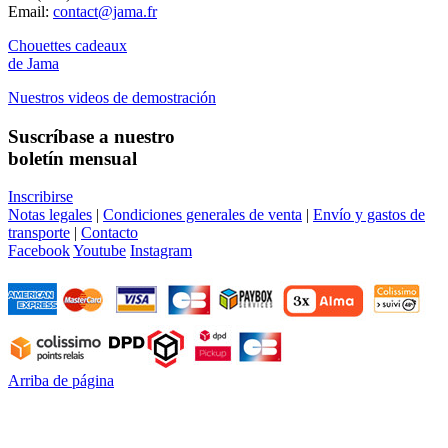
Email:
contact@jama.fr
Chouettes cadeaux
de Jama
Nuestros videos de demostración
Suscríbase a nuestro
boletín mensual
Inscribirse
Notas legales
|
Condiciones generales de venta
|
Envío y gastos de
transporte
|
Contacto
Facebook
Youtube
Instagram
Arriba de página