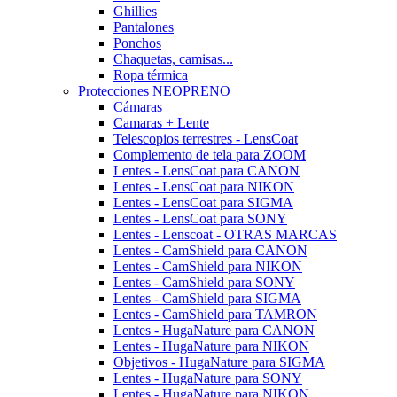
Ghillies
Pantalones
Ponchos
Chaquetas, camisas...
Ropa térmica
Protecciones NEOPRENO
Cámaras
Camaras + Lente
Telescopios terrestres - LensCoat
Complemento de tela para ZOOM
Lentes - LensCoat para CANON
Lentes - LensCoat para NIKON
Lentes - LensCoat para SIGMA
Lentes - LensCoat para SONY
Lentes - Lenscoat - OTRAS MARCAS
Lentes - CamShield para CANON
Lentes - CamShield para NIKON
Lentes - CamShield para SONY
Lentes - CamShield para SIGMA
Lentes - CamShield para TAMRON
Lentes - HugaNature para CANON
Lentes - HugaNature para NIKON
Objetivos - HugaNature para SIGMA
Lentes - HugaNature para SONY
Lentes - HugaNature para NIKON