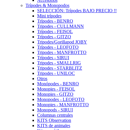
Accesorios
Trípodes & Monopodos
SELECCIÓN: Trípodes BAJO PRECIO !!
Mini trípodes
Trípodes - BENRO
Tripodes - CULLMANN
Trípodes - FEISOL
Trípodes - GITZO
Tripodes/Gorillapod JOBY
Trípodes - LEOFOTO
Tripodes - MANFROTTO
Trípodes - SIRUI
Tripodes - SMALLRIG
Tripodes - STARBLITZ
Tripodes - UNILOC
Otros
Monópodes - BENRO
Monopies - FEISOL
Monopies - GITZO
Monopodes - LEOFOTO
Monopies - MANFROTTO
Monopods - SIRUI
Columnas centrales
KITS Observation
KITS de animales