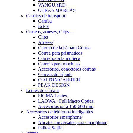
VANGUARD
OTRAS MARCAS
Carritos de transporte
Caruba
Eckla
Correas, arneses, Clips ...
Clips
Arneses
Cuerpo de la cámara Correa
Correa para prismaticos
Correa para la muñeca
Correas para mochilas
Accesorios, conectores correas
Correas de trípode
COTTON CARRIER
PEAK DESIGN
Lentes de cámara
SIGMA Lentes
LAOWA - Full Macro Optics
Accesorios para 150-600 mm
Accesorios de teléfonos inteligentes
Accesorios smartphone
Alicates universales para smartphone
Palitos Selfie