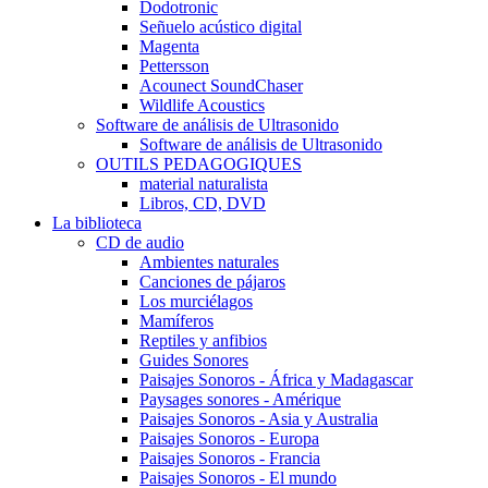
Dodotronic
Señuelo acústico digital
Magenta
Pettersson
Acounect SoundChaser
Wildlife Acoustics
Software de análisis de Ultrasonido
Software de análisis de Ultrasonido
OUTILS PEDAGOGIQUES
material naturalista
Libros, CD, DVD
La biblioteca
CD de audio
Ambientes naturales
Canciones de pájaros
Los murciélagos
Mamíferos
Reptiles y anfibios
Guides Sonores
Paisajes Sonoros - África y Madagascar
Paysages sonores - Amérique
Paisajes Sonoros - Asia y Australia
Paisajes Sonoros - Europa
Paisajes Sonoros - Francia
Paisajes Sonoros - El mundo