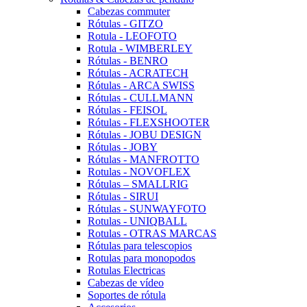
Cabezas commuter
Rótulas - GITZO
Rotula - LEOFOTO
Rotula - WIMBERLEY
Rótulas - BENRO
Rótulas - ACRATECH
Rótulas - ARCA SWISS
Rótulas - CULLMANN
Rótulas - FEISOL
Rótulas - FLEXSHOOTER
Rótulas - JOBU DESIGN
Rótulas - JOBY
Rótulas - MANFROTTO
Rotulas - NOVOFLEX
Rótulas – SMALLRIG
Rótulas - SIRUI
Rótulas - SUNWAYFOTO
Rotulas - UNIQBALL
Rotulas - OTRAS MARCAS
Rótulas para telescopios
Rotulas para monopodos
Rotulas Electricas
Cabezas de vídeo
Soportes de rótula