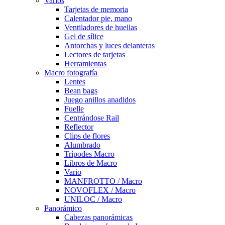
Varios
Tarjetas de memoria
Calentador pie, mano
Ventiladores de huellas
Gel de sílice
Antorchas y luces delanteras
Lectores de tarjetas
Herramientas
Macro fotografía
Lentes
Bean bags
Juego anillos anadidos
Fuelle
Centrándose Rail
Reflector
Clips de flores
Alumbrado
Trípodes Macro
Libros de Macro
Vario
MANFROTTO / Macro
NOVOFLEX / Macro
UNILOC / Macro
Panorámico
Cabezas panorámicas