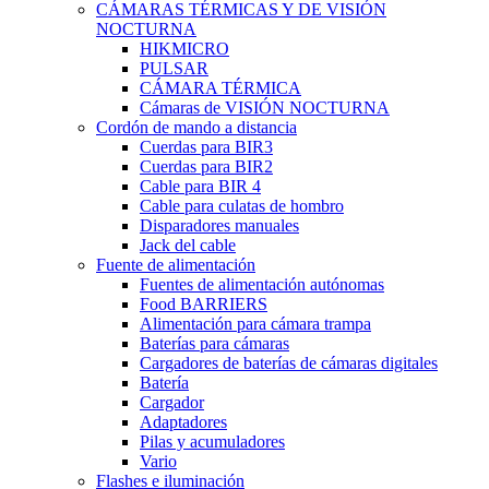
CÁMARAS TÉRMICAS Y DE VISIÓN
NOCTURNA
HIKMICRO
PULSAR
CÁMARA TÉRMICA
Cámaras de VISIÓN NOCTURNA
Cordón de mando a distancia
Cuerdas para BIR3
Cuerdas para BIR2
Cable para BIR 4
Cable para culatas de hombro
Disparadores manuales
Jack del cable
Fuente de alimentación
Fuentes de alimentación autónomas
Food BARRIERS
Alimentación para cámara trampa
Baterías para cámaras
Cargadores de baterías de cámaras digitales
Batería
Cargador
Adaptadores
Pilas y acumuladores
Vario
Flashes e iluminación