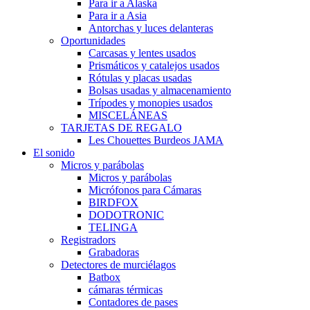
Para ir a Alaska
Para ir a Asia
Antorchas y luces delanteras
Oportunidades
Carcasas y lentes usados
Prismáticos y catalejos usados
Rótulas y placas usadas
Bolsas usadas y almacenamiento
Trípodes y monopies usados
MISCELÁNEAS
TARJETAS DE REGALO
Les Chouettes Burdeos JAMA
El sonido
Micros y parábolas
Micros y parábolas
Micrófonos para Cámaras
BIRDFOX
DODOTRONIC
TELINGA
Registradors
Grabadoras
Detectores de murciélagos
Batbox
cámaras térmicas
Contadores de pases