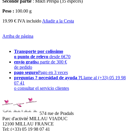
Seconde partie
: Mikri Prespa (35 espèces)
Peso :
100.00 g
19.99 € IVA incluido
Añadir a la Cesta
Arriba de página
Transporte por colissimo
o punto de relevo
desde 6€70
envío gratis
a partir de 300 €
de pedido
pago seguro
Pago en 3 veces
preguntas ? necesidad de ayuda ?
Llame al (+33) 05 19 98
07 41
o consultar el servicio clientes
574 rue de Pradals
Parc d'activité MILLAU VIADUC
12100 MILLAU FRANCE
Tel: (+33) 05 19 98 07 41