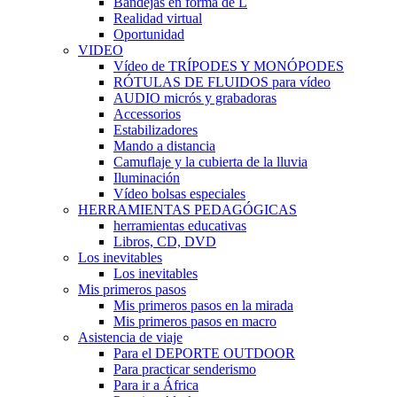
Bandejas en forma de L
Realidad virtual
Oportunidad
VIDEO
Vídeo de TRÍPODES Y MONÓPODES
RÓTULAS DE FLUIDOS para vídeo
AUDIO micrós y grabadoras
Accessorios
Estabilizadores
Mando a distancia
Camuflaje y la cubierta de la lluvia
Iluminación
Vídeo bolsas especiales
HERRAMIENTAS PEDAGÓGICAS
herramientas educativas
Libros, CD, DVD
Los inevitables
Los inevitables
Mis primeros pasos
Mis primeros pasos en la mirada
Mis primeros pasos en macro
Asistencia de viaje
Para el DEPORTE OUTDOOR
Para practicar senderismo
Para ir a África