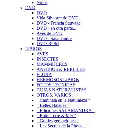
Niños
DVD
DVD
Vida Silvestre de DVD
DVD - Francia Sauvage
DVD - en otra parte...
Aves de DVD
DVD - Salamandre
DVD-ROM
LIBROS
AVES
INSECTES
MAMMIFERES
ANFIBIOS & REPTILES
FLORA
HERMOSOS LIBROs
FOTOS TECNICAS
GUIAS NATURALISTAS
OTROS, VARIOS ...
" Caminata en la Naturaleza "
" Belles Balades "
" Ediciones SALAMANDRA "
" Entre Terre & Mer "
" Guides géologiques "
" Les Secrets de la Photo .... "