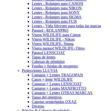
Lentes - Rolanpro para CANON
Lentes - Rolanpro para NIKON
Lentes - Rolanpro para SONY
Lentes - Rolanpro para SIGMA
Lentes - Rolanpro para FUJI
Lentes - Vida Silvestre para todas las marcas
Parasol - ROLANPRO
Visera WILDLIFE para Canon
Visera WILDLIFE - Nikon
Visera WILDLIFE- Sigma
Visera parasol WILDLIFE- Otros
Parasol LENSCOAT
Tapas de lentes
Cabezas de péndulos
Fundas y fundas de neopreno
Protecciones LLUVIA
Camaras + Lentes TRAGOPAN
Casos + lente WILDLIFE
Camaras + Lentes LENSCOAT
Camaras + Lentes MANFROTTO
Camaras + Lentes OTRAS MARCAS
Tapas del objetivos
Capotas semirrígidas OXAZ
Diverso
Rótulas & Cabezas de péndulo