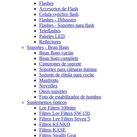
Flashes
Accesorios de Flash
Celula synchro flash
Flashes - Difusores
Flashes - Soportes para flash
Teleflashes
Paneles LED
Reflectores
Soportes - Bean Bags
Bean Bags vacías
Bean bags completo
Cinturones de soporte
Soportes para cámaras trampa
Soporte de rótula para coche
Manfrotto
Novoflex
Otros soportes
Foto de estabilizador de hombro
Suplementos ópticos
Lee Filters 100mm
Filtres Lee Filters SW-150
Filtros Lee Filters Seven 5
Filtros KENKO
Filtros KASE
Filtros Stealth Gear