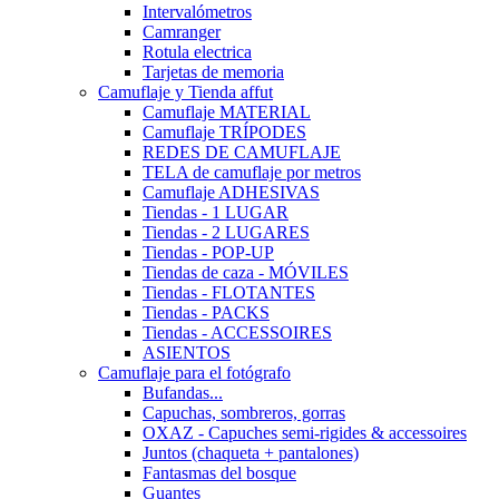
Intervalómetros
Camranger
Rotula electrica
Tarjetas de memoria
Camuflaje y Tienda affut
Camuflaje MATERIAL
Camuflaje TRÍPODES
REDES DE CAMUFLAJE
TELA de camuflaje por metros
Camuflaje ADHESIVAS
Tiendas - 1 LUGAR
Tiendas - 2 LUGARES
Tiendas - POP-UP
Tiendas de caza - MÓVILES
Tiendas - FLOTANTES
Tiendas - PACKS
Tiendas - ACCESSOIRES
ASIENTOS
Camuflaje para el fotógrafo
Bufandas...
Capuchas, sombreros, gorras
OXAZ - Capuches semi-rigides & accessoires
Juntos (chaqueta + pantalones)
Fantasmas del bosque
Guantes