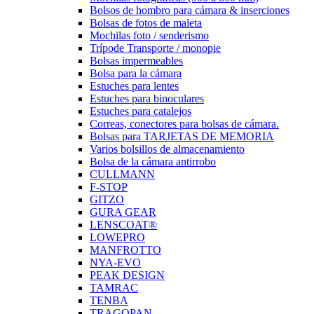
Bolsos de hombro para cámara & inserciones
Bolsas de fotos de maleta
Mochilas foto / senderismo
Trípode Transporte / monopie
Bolsas impermeables
Bolsa para la cámara
Estuches para lentes
Estuches para binoculares
Estuches para catalejos
Correas, conectores para bolsas de cámara.
Bolsas para TARJETAS DE MEMORIA
Varios bolsillos de almacenamiento
Bolsa de la cámara antirrobo
CULLMANN
F-STOP
GITZO
GURA GEAR
LENSCOAT®
LOWEPRO
MANFROTTO
NYA-EVO
PEAK DESIGN
TAMRAC
TENBA
TRAGOPAN