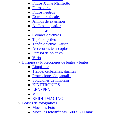
Filtros Xume Manfrotto
Filtros otros
Filtros neutros
Extenders focales
Anillos de extensión
Anillos adaptador
Parabrisas
Collares objetivos
Tapón objetivo
Tapón objetivo Kaiser
Accesorios telescopios
Parasol de objetivo
Vario
Limpieza / Protecciones de lentes y lentes
Limpiador
Trapos, cerbatanas, guantes
Protecciones de pantalla
Soluciones de limpieza
KINETRONICS
LENSPEN
VD DUST
REIDL IMAGING
Bolsas de fotograficas
Mochilas Foto
Mochilas fotográficas (500 a 800 mm)