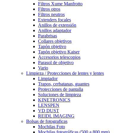
Filtros Xume Manfrotto
Filtros otros
Filtros neutros
Extenders focales
Anillos de extensión
Anillos adaptador
Parabrisas
Collares objetivos
Tapón objetivo
Tapón objetivo Kaiser
Accesorios telescopios
Parasol de objetivo
Vario
Limpieza / Protecciones de lentes y lentes
Limpiador
Trapos, cerbatanas, guantes
Protecciones de pantalla
Soluciones de limpieza
KINETRONICS
LENSPEN
VD DUST
REIDL IMAGING
Bolsas de fotograficas
Mochilas Foto
Mochilas fotográficas (500 a 800 mm)