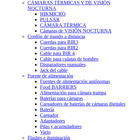
CÁMARAS TÉRMICAS Y DE VISIÓN
NOCTURNA
HIKMICRO
PULSAR
CÁMARA TÉRMICA
Cámaras de VISIÓN NOCTURNA
Cordón de mando a distancia
Cuerdas para BIR3
Cuerdas para BIR2
Cable para BIR 4
Cable para culatas de hombro
Disparadores manuales
Jack del cable
Fuente de alimentación
Fuentes de alimentación autónomas
Food BARRIERS
Alimentación para cámara trampa
Baterías para cámaras
Cargadores de baterías de cámaras digitales
Batería
Cargador
Adaptadores
Pilas y acumuladores
Vario
Flashes e iluminación