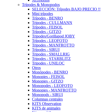
Accesorios
Trípodes & Monopodos
SELECCIÓN: Trípodes BAJO PRECIO !!
Mini trípodes
Trípodes - BENRO
Tripodes - CULLMANN
Trípodes - FEISOL
Trípodes - GITZO
Tripodes/Gorillapod JOBY
Trípodes - LEOFOTO
Tripodes - MANFROTTO
Trípodes - SIRUI
Tripodes - SMALLRIG
Tripodes - STARBLITZ
Tripodes - UNILOC
Otros
Monópodes - BENRO
Monopies - FEISOL
Monopies - GITZO
Monopodes - LEOFOTO
Monopies - MANFROTTO
Monopods - SIRUI
Columnas centrales
KITS Observation
KITS de animales