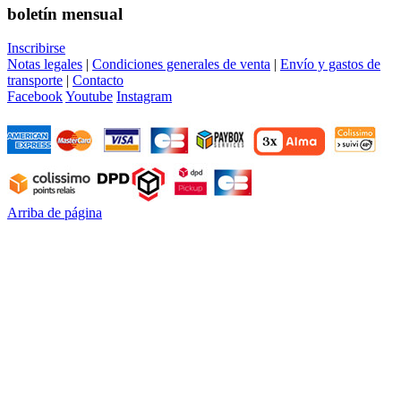
boletín mensual
Inscribirse
Notas legales
|
Condiciones generales de venta
|
Envío y gastos de
transporte
|
Contacto
Facebook
Youtube
Instagram
Arriba de página