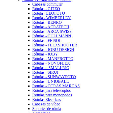
Cabezas commuter
Rótulas - GITZO
Rotula - LEOFOTO
Rotula - WIMBERLEY
Rótulas - BENRO
Rótulas - ACRATECH
Rótulas - ARCA SWISS
Rótulas - CULLMANN
Rótulas - FEISOL
Rótulas - FLEXSHOOTER
Rótulas - JOBU DESIGN
Rótulas - JOBY
Rótulas - MANFROTTO
Rotulas - NOVOFLEX
Rótulas – SMALLRIG
Rótulas - SIRUI
Rótulas - SUNWAYFOTO
Rotulas - UNIQBALL
Rotulas - OTRAS MARCAS
Rótulas para telescopios
Rotulas para monopodos
Rotulas Electricas
Cabezas de vídeo
Soportes de rótula