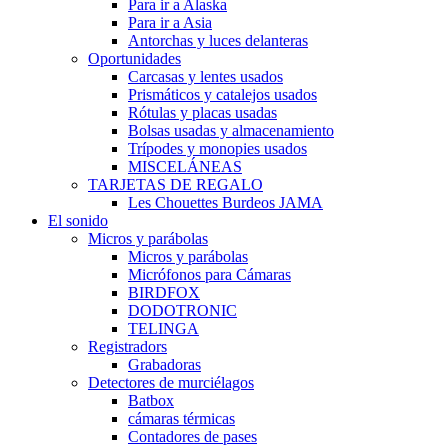
Para ir a Alaska
Para ir a Asia
Antorchas y luces delanteras
Oportunidades
Carcasas y lentes usados
Prismáticos y catalejos usados
Rótulas y placas usadas
Bolsas usadas y almacenamiento
Trípodes y monopies usados
MISCELÁNEAS
TARJETAS DE REGALO
Les Chouettes Burdeos JAMA
El sonido
Micros y parábolas
Micros y parábolas
Micrófonos para Cámaras
BIRDFOX
DODOTRONIC
TELINGA
Registradors
Grabadoras
Detectores de murciélagos
Batbox
cámaras térmicas
Contadores de pases