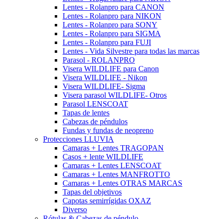
Lentes - Rolanpro para CANON
Lentes - Rolanpro para NIKON
Lentes - Rolanpro para SONY
Lentes - Rolanpro para SIGMA
Lentes - Rolanpro para FUJI
Lentes - Vida Silvestre para todas las marcas
Parasol - ROLANPRO
Visera WILDLIFE para Canon
Visera WILDLIFE - Nikon
Visera WILDLIFE- Sigma
Visera parasol WILDLIFE- Otros
Parasol LENSCOAT
Tapas de lentes
Cabezas de péndulos
Fundas y fundas de neopreno
Protecciones LLUVIA
Camaras + Lentes TRAGOPAN
Casos + lente WILDLIFE
Camaras + Lentes LENSCOAT
Camaras + Lentes MANFROTTO
Camaras + Lentes OTRAS MARCAS
Tapas del objetivos
Capotas semirrígidas OXAZ
Diverso
Rótulas & Cabezas de péndulo