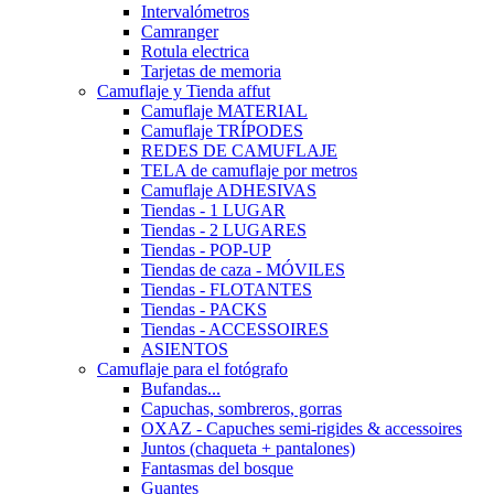
Intervalómetros
Camranger
Rotula electrica
Tarjetas de memoria
Camuflaje y Tienda affut
Camuflaje MATERIAL
Camuflaje TRÍPODES
REDES DE CAMUFLAJE
TELA de camuflaje por metros
Camuflaje ADHESIVAS
Tiendas - 1 LUGAR
Tiendas - 2 LUGARES
Tiendas - POP-UP
Tiendas de caza - MÓVILES
Tiendas - FLOTANTES
Tiendas - PACKS
Tiendas - ACCESSOIRES
ASIENTOS
Camuflaje para el fotógrafo
Bufandas...
Capuchas, sombreros, gorras
OXAZ - Capuches semi-rigides & accessoires
Juntos (chaqueta + pantalones)
Fantasmas del bosque
Guantes