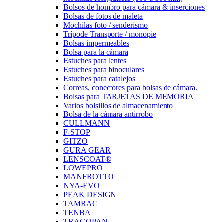
Bolsos de hombro para cámara & inserciones
Bolsas de fotos de maleta
Mochilas foto / senderismo
Trípode Transporte / monopie
Bolsas impermeables
Bolsa para la cámara
Estuches para lentes
Estuches para binoculares
Estuches para catalejos
Correas, conectores para bolsas de cámara.
Bolsas para TARJETAS DE MEMORIA
Varios bolsillos de almacenamiento
Bolsa de la cámara antirrobo
CULLMANN
F-STOP
GITZO
GURA GEAR
LENSCOAT®
LOWEPRO
MANFROTTO
NYA-EVO
PEAK DESIGN
TAMRAC
TENBA
TRAGOPAN