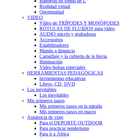
Bandejas en forma de L
Realidad virtual
Oportunidad
VIDEO
Vídeo de TRÍPODES Y MONÓPODES
RÓTULAS DE FLUIDOS para vídeo
AUDIO micrós y grabadoras
Accessorios
Estabilizadores
Mando a distancia
Camuflaje y la cubierta de la lluvia
Iluminación
Vídeo bolsas especiales
HERRAMIENTAS PEDAGÓGICAS
herramientas educativas
Libros, CD, DVD
Los inevitables
Los inevitables
Mis primeros pasos
Mis primeros pasos en la mirada
Mis primeros pasos en macro
Asistencia de viaje
Para el DEPORTE OUTDOOR
Para practicar senderismo
Para ir a África