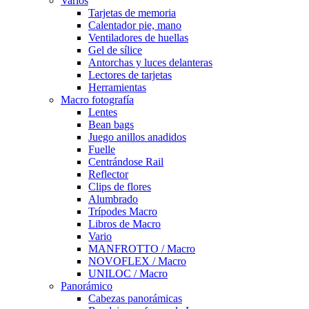
Varios
Tarjetas de memoria
Calentador pie, mano
Ventiladores de huellas
Gel de sílice
Antorchas y luces delanteras
Lectores de tarjetas
Herramientas
Macro fotografía
Lentes
Bean bags
Juego anillos anadidos
Fuelle
Centrándose Rail
Reflector
Clips de flores
Alumbrado
Trípodes Macro
Libros de Macro
Vario
MANFROTTO / Macro
NOVOFLEX / Macro
UNILOC / Macro
Panorámico
Cabezas panorámicas