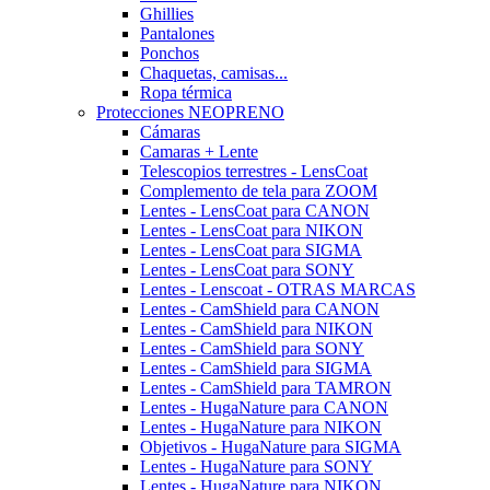
Ghillies
Pantalones
Ponchos
Chaquetas, camisas...
Ropa térmica
Protecciones NEOPRENO
Cámaras
Camaras + Lente
Telescopios terrestres - LensCoat
Complemento de tela para ZOOM
Lentes - LensCoat para CANON
Lentes - LensCoat para NIKON
Lentes - LensCoat para SIGMA
Lentes - LensCoat para SONY
Lentes - Lenscoat - OTRAS MARCAS
Lentes - CamShield para CANON
Lentes - CamShield para NIKON
Lentes - CamShield para SONY
Lentes - CamShield para SIGMA
Lentes - CamShield para TAMRON
Lentes - HugaNature para CANON
Lentes - HugaNature para NIKON
Objetivos - HugaNature para SIGMA
Lentes - HugaNature para SONY
Lentes - HugaNature para NIKON