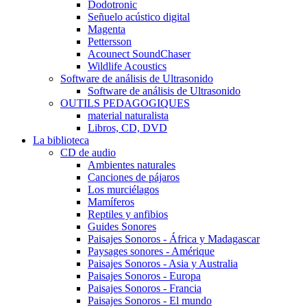
Dodotronic
Señuelo acústico digital
Magenta
Pettersson
Acounect SoundChaser
Wildlife Acoustics
Software de análisis de Ultrasonido
Software de análisis de Ultrasonido
OUTILS PEDAGOGIQUES
material naturalista
Libros, CD, DVD
La biblioteca
CD de audio
Ambientes naturales
Canciones de pájaros
Los murciélagos
Mamíferos
Reptiles y anfibios
Guides Sonores
Paisajes Sonoros - África y Madagascar
Paysages sonores - Amérique
Paisajes Sonoros - Asia y Australia
Paisajes Sonoros - Europa
Paisajes Sonoros - Francia
Paisajes Sonoros - El mundo