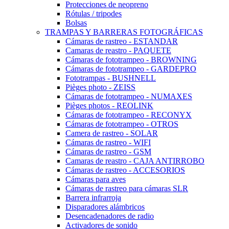
Protecciones de neopreno
Rótulas / tripodes
Bolsas
TRAMPAS Y BARRERAS FOTOGRÁFICAS
Cámaras de rastreo - ESTANDAR
Camaras de reastro - PAQUETE
Cámaras de fototrampeo - BROWNING
Cámaras de fototrampeo - GARDEPRO
Fototrampas - BUSHNELL
Pièges photo - ZEISS
Cámaras de fototrampeo - NUMAXES
Pièges photos - REOLINK
Cámaras de fototrampeo - RECONYX
Cámaras de fototrampeo - OTROS
Camera de rastreo - SOLAR
Cámaras de rastreo - WIFI
Cámaras de rastreo - GSM
Camaras de reastro - CAJA ANTIRROBO
Cámaras de rastreo - ACCESORIOS
Cámaras para aves
Cámaras de rastreo para cámaras SLR
Barrera infrarroja
Disparadores alámbricos
Desencadenadores de radio
Activadores de sonido