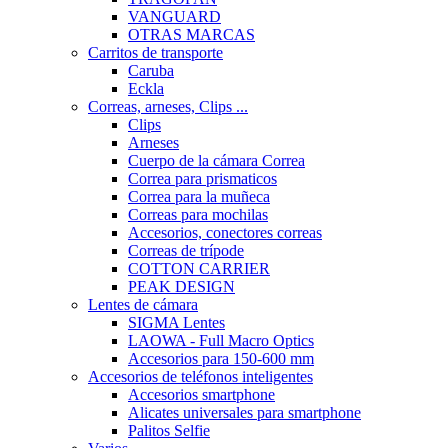
VANGUARD
OTRAS MARCAS
Carritos de transporte
Caruba
Eckla
Correas, arneses, Clips ...
Clips
Arneses
Cuerpo de la cámara Correa
Correa para prismaticos
Correa para la muñeca
Correas para mochilas
Accesorios, conectores correas
Correas de trípode
COTTON CARRIER
PEAK DESIGN
Lentes de cámara
SIGMA Lentes
LAOWA - Full Macro Optics
Accesorios para 150-600 mm
Accesorios de teléfonos inteligentes
Accesorios smartphone
Alicates universales para smartphone
Palitos Selfie