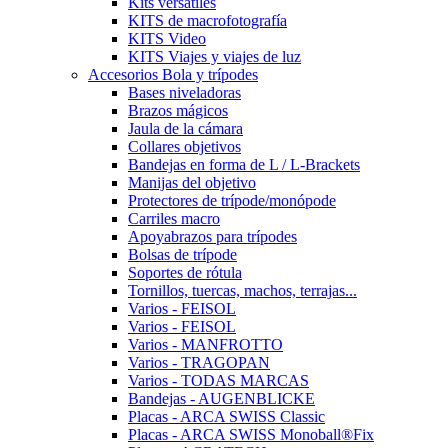
Kits versátiles
KITS de macrofotografía
KITS Video
KITS Viajes y viajes de luz
Accesorios Bola y trípodes
Bases niveladoras
Brazos mágicos
Jaula de la cámara
Collares objetivos
Bandejas en forma de L / L-Brackets
Manijas del objetivo
Protectores de trípode/monópode
Carriles macro
Apoyabrazos para trípodes
Bolsas de trípode
Soportes de rótula
Tornillos, tuercas, machos, terrajas...
Varios - FEISOL
Varios - FEISOL
Varios - MANFROTTO
Varios - TRAGOPAN
Varios - TODAS MARCAS
Bandejas - AUGENBLICKE
Placas - ARCA SWISS Classic
Placas - ARCA SWISS Monoball®Fix