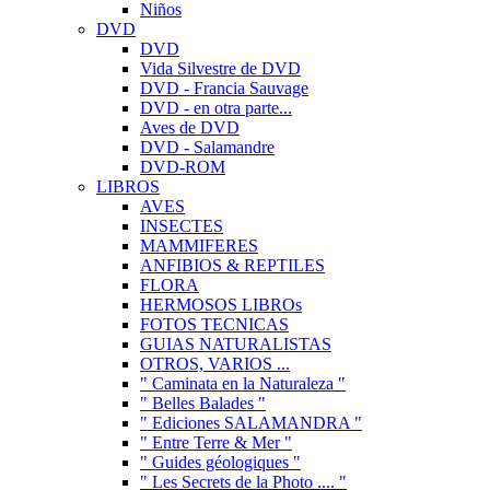
Niños
DVD
DVD
Vida Silvestre de DVD
DVD - Francia Sauvage
DVD - en otra parte...
Aves de DVD
DVD - Salamandre
DVD-ROM
LIBROS
AVES
INSECTES
MAMMIFERES
ANFIBIOS & REPTILES
FLORA
HERMOSOS LIBROs
FOTOS TECNICAS
GUIAS NATURALISTAS
OTROS, VARIOS ...
" Caminata en la Naturaleza "
" Belles Balades "
" Ediciones SALAMANDRA "
" Entre Terre & Mer "
" Guides géologiques "
" Les Secrets de la Photo .... "