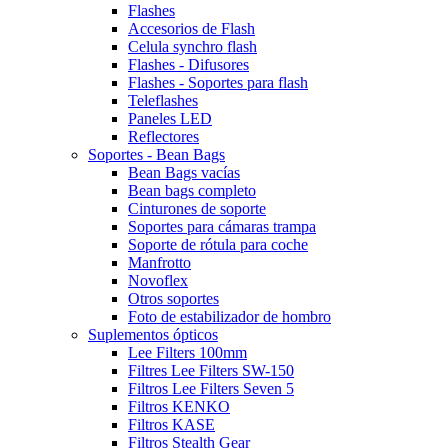
Flashes
Accesorios de Flash
Celula synchro flash
Flashes - Difusores
Flashes - Soportes para flash
Teleflashes
Paneles LED
Reflectores
Soportes - Bean Bags
Bean Bags vacías
Bean bags completo
Cinturones de soporte
Soportes para cámaras trampa
Soporte de rótula para coche
Manfrotto
Novoflex
Otros soportes
Foto de estabilizador de hombro
Suplementos ópticos
Lee Filters 100mm
Filtres Lee Filters SW-150
Filtros Lee Filters Seven 5
Filtros KENKO
Filtros KASE
Filtros Stealth Gear