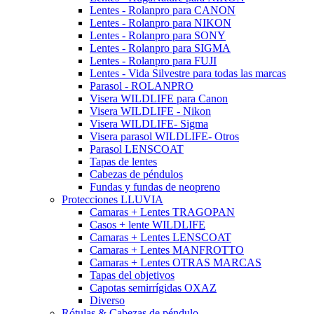
Lentes - Rolanpro para CANON
Lentes - Rolanpro para NIKON
Lentes - Rolanpro para SONY
Lentes - Rolanpro para SIGMA
Lentes - Rolanpro para FUJI
Lentes - Vida Silvestre para todas las marcas
Parasol - ROLANPRO
Visera WILDLIFE para Canon
Visera WILDLIFE - Nikon
Visera WILDLIFE- Sigma
Visera parasol WILDLIFE- Otros
Parasol LENSCOAT
Tapas de lentes
Cabezas de péndulos
Fundas y fundas de neopreno
Protecciones LLUVIA
Camaras + Lentes TRAGOPAN
Casos + lente WILDLIFE
Camaras + Lentes LENSCOAT
Camaras + Lentes MANFROTTO
Camaras + Lentes OTRAS MARCAS
Tapas del objetivos
Capotas semirrígidas OXAZ
Diverso
Rótulas & Cabezas de péndulo