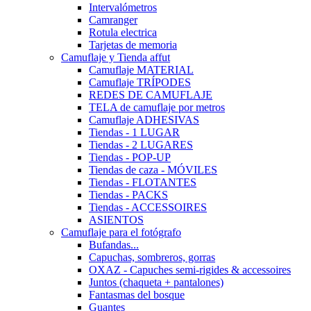
Intervalómetros
Camranger
Rotula electrica
Tarjetas de memoria
Camuflaje y Tienda affut
Camuflaje MATERIAL
Camuflaje TRÍPODES
REDES DE CAMUFLAJE
TELA de camuflaje por metros
Camuflaje ADHESIVAS
Tiendas - 1 LUGAR
Tiendas - 2 LUGARES
Tiendas - POP-UP
Tiendas de caza - MÓVILES
Tiendas - FLOTANTES
Tiendas - PACKS
Tiendas - ACCESSOIRES
ASIENTOS
Camuflaje para el fotógrafo
Bufandas...
Capuchas, sombreros, gorras
OXAZ - Capuches semi-rigides & accessoires
Juntos (chaqueta + pantalones)
Fantasmas del bosque
Guantes