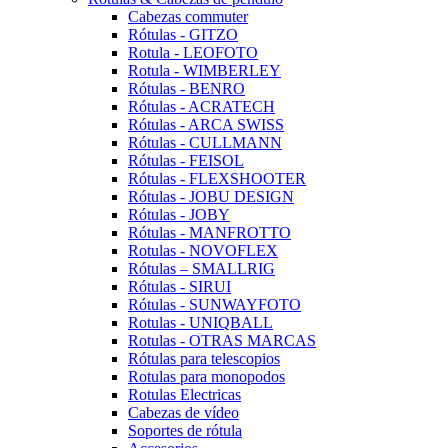
Cabezas commuter
Rótulas - GITZO
Rotula - LEOFOTO
Rotula - WIMBERLEY
Rótulas - BENRO
Rótulas - ACRATECH
Rótulas - ARCA SWISS
Rótulas - CULLMANN
Rótulas - FEISOL
Rótulas - FLEXSHOOTER
Rótulas - JOBU DESIGN
Rótulas - JOBY
Rótulas - MANFROTTO
Rotulas - NOVOFLEX
Rótulas – SMALLRIG
Rótulas - SIRUI
Rótulas - SUNWAYFOTO
Rotulas - UNIQBALL
Rotulas - OTRAS MARCAS
Rótulas para telescopios
Rotulas para monopodos
Rotulas Electricas
Cabezas de vídeo
Soportes de rótula