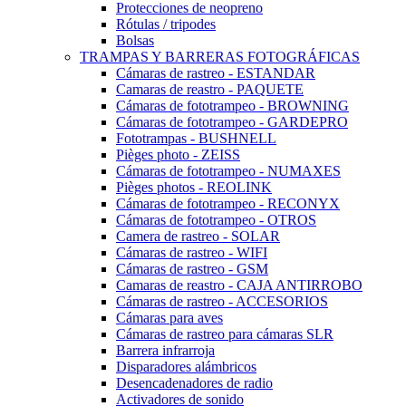
Protecciones de neopreno
Rótulas / tripodes
Bolsas
TRAMPAS Y BARRERAS FOTOGRÁFICAS
Cámaras de rastreo - ESTANDAR
Camaras de reastro - PAQUETE
Cámaras de fototrampeo - BROWNING
Cámaras de fototrampeo - GARDEPRO
Fototrampas - BUSHNELL
Pièges photo - ZEISS
Cámaras de fototrampeo - NUMAXES
Pièges photos - REOLINK
Cámaras de fototrampeo - RECONYX
Cámaras de fototrampeo - OTROS
Camera de rastreo - SOLAR
Cámaras de rastreo - WIFI
Cámaras de rastreo - GSM
Camaras de reastro - CAJA ANTIRROBO
Cámaras de rastreo - ACCESORIOS
Cámaras para aves
Cámaras de rastreo para cámaras SLR
Barrera infrarroja
Disparadores alámbricos
Desencadenadores de radio
Activadores de sonido