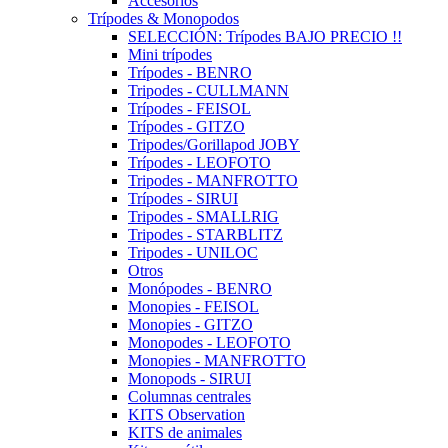
Accesorios
Trípodes & Monopodos
SELECCIÓN: Trípodes BAJO PRECIO !!
Mini trípodes
Trípodes - BENRO
Tripodes - CULLMANN
Trípodes - FEISOL
Trípodes - GITZO
Tripodes/Gorillapod JOBY
Trípodes - LEOFOTO
Tripodes - MANFROTTO
Trípodes - SIRUI
Tripodes - SMALLRIG
Tripodes - STARBLITZ
Tripodes - UNILOC
Otros
Monópodes - BENRO
Monopies - FEISOL
Monopies - GITZO
Monopodes - LEOFOTO
Monopies - MANFROTTO
Monopods - SIRUI
Columnas centrales
KITS Observation
KITS de animales