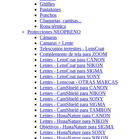
Ghillies
Pantalones
Ponchos
Chaquetas, camisas...
Ropa térmica
Protecciones NEOPRENO
Cámaras
Camaras + Lente
Telescopios terrestres - LensCoat
Complemento de tela para ZOOM
Lentes - LensCoat para CANON
Lentes - LensCoat para NIKON
Lentes - LensCoat para SIGMA
Lentes - LensCoat para SONY
Lentes - Lenscoat - OTRAS MARCAS
Lentes - CamShield para CANON
Lentes - CamShield para NIKON
Lentes - CamShield para SONY
Lentes - CamShield para SIGMA
Lentes - CamShield para TAMRON
Lentes - HugaNature para CANON
Lentes - HugaNature para NIKON
Objetivos - HugaNature para SIGMA
Lentes - HugaNature para SONY
Lentes - HugaNature para NIKON