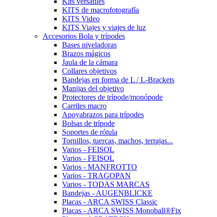
Kits versátiles
KITS de macrofotografía
KITS Video
KITS Viajes y viajes de luz
Accesorios Bola y trípodes
Bases niveladoras
Brazos mágicos
Jaula de la cámara
Collares objetivos
Bandejas en forma de L / L-Brackets
Manijas del objetivo
Protectores de trípode/monópode
Carriles macro
Apoyabrazos para trípodes
Bolsas de trípode
Soportes de rótula
Tornillos, tuercas, machos, terrajas...
Varios - FEISOL
Varios - FEISOL
Varios - MANFROTTO
Varios - TRAGOPAN
Varios - TODAS MARCAS
Bandejas - AUGENBLICKE
Placas - ARCA SWISS Classic
Placas - ARCA SWISS Monoball®Fix