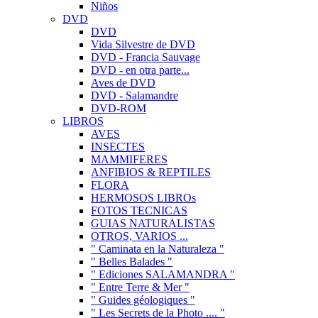
Niños
DVD
DVD
Vida Silvestre de DVD
DVD - Francia Sauvage
DVD - en otra parte...
Aves de DVD
DVD - Salamandre
DVD-ROM
LIBROS
AVES
INSECTES
MAMMIFERES
ANFIBIOS & REPTILES
FLORA
HERMOSOS LIBROs
FOTOS TECNICAS
GUIAS NATURALISTAS
OTROS, VARIOS ...
" Caminata en la Naturaleza "
" Belles Balades "
" Ediciones SALAMANDRA "
" Entre Terre & Mer "
" Guides géologiques "
" Les Secrets de la Photo .... "