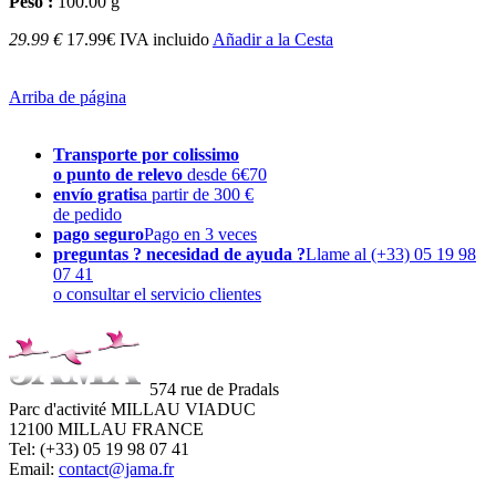
Peso :
100.00 g
29.99 €
17.99€ IVA incluido
Añadir a la Cesta
Arriba de página
Transporte por colissimo
o punto de relevo
desde 6€70
envío gratis
a partir de 300 €
de pedido
pago seguro
Pago en 3 veces
preguntas ? necesidad de ayuda ?
Llame al (+33) 05 19 98
07 41
o consultar el servicio clientes
574 rue de Pradals
Parc d'activité MILLAU VIADUC
12100 MILLAU FRANCE
Tel: (+33) 05 19 98 07 41
Email:
contact@jama.fr