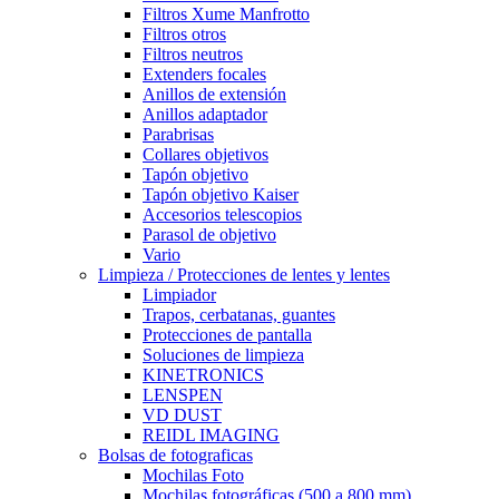
Filtros Xume Manfrotto
Filtros otros
Filtros neutros
Extenders focales
Anillos de extensión
Anillos adaptador
Parabrisas
Collares objetivos
Tapón objetivo
Tapón objetivo Kaiser
Accesorios telescopios
Parasol de objetivo
Vario
Limpieza / Protecciones de lentes y lentes
Limpiador
Trapos, cerbatanas, guantes
Protecciones de pantalla
Soluciones de limpieza
KINETRONICS
LENSPEN
VD DUST
REIDL IMAGING
Bolsas de fotograficas
Mochilas Foto
Mochilas fotográficas (500 a 800 mm)