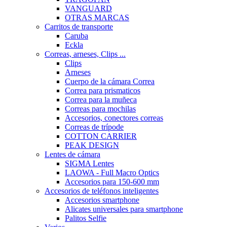
VANGUARD
OTRAS MARCAS
Carritos de transporte
Caruba
Eckla
Correas, arneses, Clips ...
Clips
Arneses
Cuerpo de la cámara Correa
Correa para prismaticos
Correa para la muñeca
Correas para mochilas
Accesorios, conectores correas
Correas de trípode
COTTON CARRIER
PEAK DESIGN
Lentes de cámara
SIGMA Lentes
LAOWA - Full Macro Optics
Accesorios para 150-600 mm
Accesorios de teléfonos inteligentes
Accesorios smartphone
Alicates universales para smartphone
Palitos Selfie