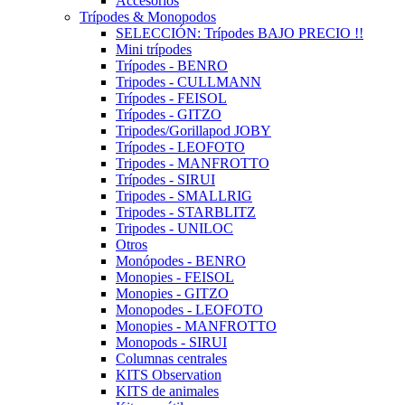
Accesorios
Trípodes & Monopodos
SELECCIÓN: Trípodes BAJO PRECIO !!
Mini trípodes
Trípodes - BENRO
Tripodes - CULLMANN
Trípodes - FEISOL
Trípodes - GITZO
Tripodes/Gorillapod JOBY
Trípodes - LEOFOTO
Tripodes - MANFROTTO
Trípodes - SIRUI
Tripodes - SMALLRIG
Tripodes - STARBLITZ
Tripodes - UNILOC
Otros
Monópodes - BENRO
Monopies - FEISOL
Monopies - GITZO
Monopodes - LEOFOTO
Monopies - MANFROTTO
Monopods - SIRUI
Columnas centrales
KITS Observation
KITS de animales