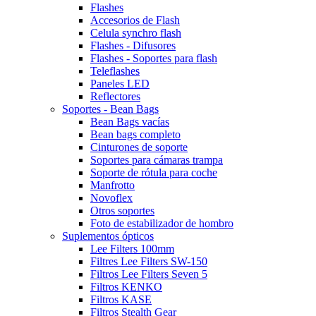
Flashes
Accesorios de Flash
Celula synchro flash
Flashes - Difusores
Flashes - Soportes para flash
Teleflashes
Paneles LED
Reflectores
Soportes - Bean Bags
Bean Bags vacías
Bean bags completo
Cinturones de soporte
Soportes para cámaras trampa
Soporte de rótula para coche
Manfrotto
Novoflex
Otros soportes
Foto de estabilizador de hombro
Suplementos ópticos
Lee Filters 100mm
Filtres Lee Filters SW-150
Filtros Lee Filters Seven 5
Filtros KENKO
Filtros KASE
Filtros Stealth Gear