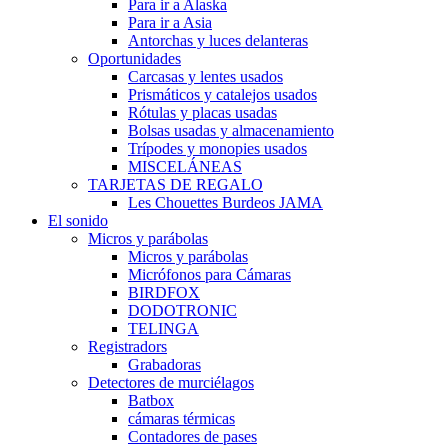
Para ir a Alaska
Para ir a Asia
Antorchas y luces delanteras
Oportunidades
Carcasas y lentes usados
Prismáticos y catalejos usados
Rótulas y placas usadas
Bolsas usadas y almacenamiento
Trípodes y monopies usados
MISCELÁNEAS
TARJETAS DE REGALO
Les Chouettes Burdeos JAMA
El sonido
Micros y parábolas
Micros y parábolas
Micrófonos para Cámaras
BIRDFOX
DODOTRONIC
TELINGA
Registradors
Grabadoras
Detectores de murciélagos
Batbox
cámaras térmicas
Contadores de pases