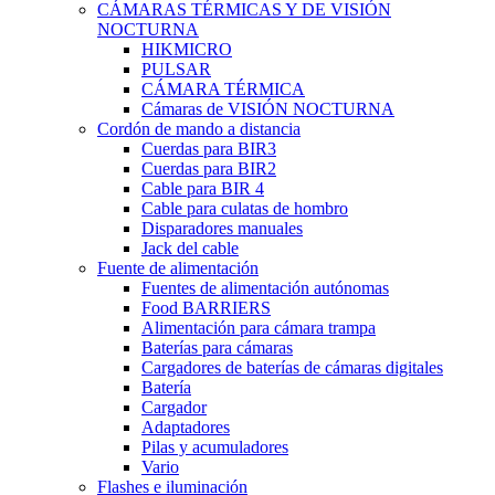
CÁMARAS TÉRMICAS Y DE VISIÓN
NOCTURNA
HIKMICRO
PULSAR
CÁMARA TÉRMICA
Cámaras de VISIÓN NOCTURNA
Cordón de mando a distancia
Cuerdas para BIR3
Cuerdas para BIR2
Cable para BIR 4
Cable para culatas de hombro
Disparadores manuales
Jack del cable
Fuente de alimentación
Fuentes de alimentación autónomas
Food BARRIERS
Alimentación para cámara trampa
Baterías para cámaras
Cargadores de baterías de cámaras digitales
Batería
Cargador
Adaptadores
Pilas y acumuladores
Vario
Flashes e iluminación