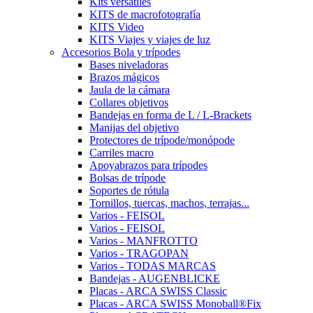
Kits versátiles
KITS de macrofotografía
KITS Video
KITS Viajes y viajes de luz
Accesorios Bola y trípodes
Bases niveladoras
Brazos mágicos
Jaula de la cámara
Collares objetivos
Bandejas en forma de L / L-Brackets
Manijas del objetivo
Protectores de trípode/monópode
Carriles macro
Apoyabrazos para trípodes
Bolsas de trípode
Soportes de rótula
Tornillos, tuercas, machos, terrajas...
Varios - FEISOL
Varios - FEISOL
Varios - MANFROTTO
Varios - TRAGOPAN
Varios - TODAS MARCAS
Bandejas - AUGENBLICKE
Placas - ARCA SWISS Classic
Placas - ARCA SWISS Monoball®Fix