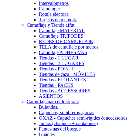
Intervalómetros
Camranger
Rotula electrica
Tarjetas de memoria
Camuflaje y Tienda affut
Camuflaje MATERIAL
Camuflaje TRÍPODES
REDES DE CAMUFLAJE
TELA de camuflaje por metros
Camuflaje ADHESIVAS
Tiendas - 1 LUGAR
Tiendas - 2 LUGARES
Tiendas - POP-UP
Tiendas de caza - MÓVILES
Tiendas - FLOTANTES
Tiendas - PACKS
Tiendas - ACCESSOIRES
ASIENTOS
Camuflaje para el fotógrafo
Bufandas...
Capuchas, sombreros, gorras
OXAZ - Capuches semi-rigides & accessoires
Juntos (chaqueta + pantalones)
Fantasmas del bosque
Guantes