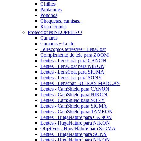
Ghillies
Pantalones
Ponchos
Chaquetas, camisas...
Ropa térmica
Protecciones NEOPRENO
Cámaras
Camaras + Lente
Telescopios terrestres - LensCoat
Complemento de tela para ZOOM
Lentes - LensCoat para CANON
Lentes - LensCoat para NIKON
Lentes - LensCoat para SIGMA
Lentes - LensCoat para SONY
Lentes - Lenscoat - OTRAS MARCAS
Lentes - CamShield para CANON
Lentes - CamShield para NIKON
Lentes - CamShield para SONY
Lentes - CamShield para SIGMA
Lentes - CamShield para TAMRON
Lentes - HugaNature para CANON
Lentes - HugaNature para NIKON
Objetivos - HugaNature para SIGMA
Lentes - HugaNature para SONY
Lentes - HugaNature para NIKON