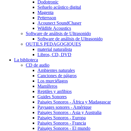
Dodotronic
Señuelo acústico digital
Magenta
Pettersson
Acounect SoundChaser
Wildlife Acoustics
Software de análisis de Ultrasonido
Software de análisis de Ultrasonido
OUTILS PEDAGOGIQUES
material naturalista
Libros, CD, DVD
La biblioteca
CD de audio
Ambientes naturales
Canciones de pájaros
Los murciélagos
Mamíferos
Reptiles y anfibios
Guides Sonores
Paisajes Sonoros - África y Madagascar
Paysages sonores - Amérique
Paisajes Sonoros - Asia y Australia
Paisajes Sonoros - Europa
Paisajes Sonoros - Francia
Paisajes Sonoros - El mundo