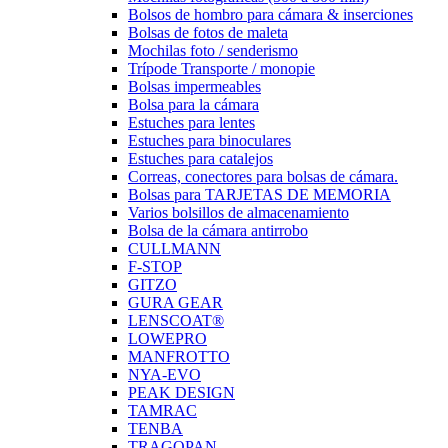
Bolsos de hombro para cámara & inserciones
Bolsas de fotos de maleta
Mochilas foto / senderismo
Trípode Transporte / monopie
Bolsas impermeables
Bolsa para la cámara
Estuches para lentes
Estuches para binoculares
Estuches para catalejos
Correas, conectores para bolsas de cámara.
Bolsas para TARJETAS DE MEMORIA
Varios bolsillos de almacenamiento
Bolsa de la cámara antirrobo
CULLMANN
F-STOP
GITZO
GURA GEAR
LENSCOAT®
LOWEPRO
MANFROTTO
NYA-EVO
PEAK DESIGN
TAMRAC
TENBA
TRAGOPAN