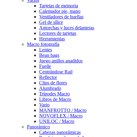
Varios
Tarjetas de memoria
Calentador pie, mano
Ventiladores de huellas
Gel de sílice
Antorchas y luces delanteras
Lectores de tarjetas
Herramientas
Macro fotografía
Lentes
Bean bags
Juego anillos anadidos
Fuelle
Centrándose Rail
Reflector
Clips de flores
Alumbrado
Trípodes Macro
Libros de Macro
Vario
MANFROTTO / Macro
NOVOFLEX / Macro
UNILOC / Macro
Panorámico
Cabezas panorámicas