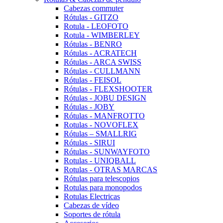
Cabezas commuter
Rótulas - GITZO
Rotula - LEOFOTO
Rotula - WIMBERLEY
Rótulas - BENRO
Rótulas - ACRATECH
Rótulas - ARCA SWISS
Rótulas - CULLMANN
Rótulas - FEISOL
Rótulas - FLEXSHOOTER
Rótulas - JOBU DESIGN
Rótulas - JOBY
Rótulas - MANFROTTO
Rotulas - NOVOFLEX
Rótulas – SMALLRIG
Rótulas - SIRUI
Rótulas - SUNWAYFOTO
Rotulas - UNIQBALL
Rotulas - OTRAS MARCAS
Rótulas para telescopios
Rotulas para monopodos
Rotulas Electricas
Cabezas de vídeo
Soportes de rótula