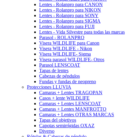
Lentes - Rolanpro para CANON
Lentes - Rolanpro para NIKON
Lentes - Rolanpro para SONY
Lentes - Rolanpro para SIGMA
Lentes - Rolanpro para FUJI
Lentes - Vida Silvestre para todas las marcas
Parasol - ROLANPRO
Visera WILDLIFE para Canon
Visera WILDLIFE - Nikon
Visera WILDLIFE- Sigma
Visera parasol WILDLIFE- Otros
Parasol LENSCOAT
Tapas de lentes
Cabezas de péndulos
Fundas y fundas de neopreno
Protecciones LLUVIA
Camaras + Lentes TRAGOPAN
Casos + lente WILDLIFE
Camaras + Lentes LENSCOAT
Camaras + Lentes MANFROTTO
Camaras + Lentes OTRAS MARCAS
Tapas del objetivos
Capotas semirrígidas OXAZ
Diverso
Rótulas & Cabezas de péndulo