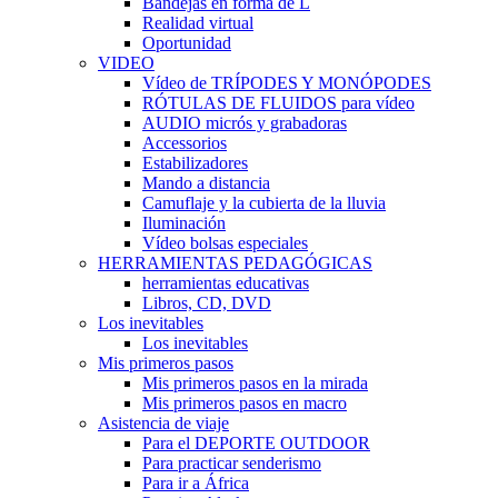
Bandejas en forma de L
Realidad virtual
Oportunidad
VIDEO
Vídeo de TRÍPODES Y MONÓPODES
RÓTULAS DE FLUIDOS para vídeo
AUDIO micrós y grabadoras
Accessorios
Estabilizadores
Mando a distancia
Camuflaje y la cubierta de la lluvia
Iluminación
Vídeo bolsas especiales
HERRAMIENTAS PEDAGÓGICAS
herramientas educativas
Libros, CD, DVD
Los inevitables
Los inevitables
Mis primeros pasos
Mis primeros pasos en la mirada
Mis primeros pasos en macro
Asistencia de viaje
Para el DEPORTE OUTDOOR
Para practicar senderismo
Para ir a África