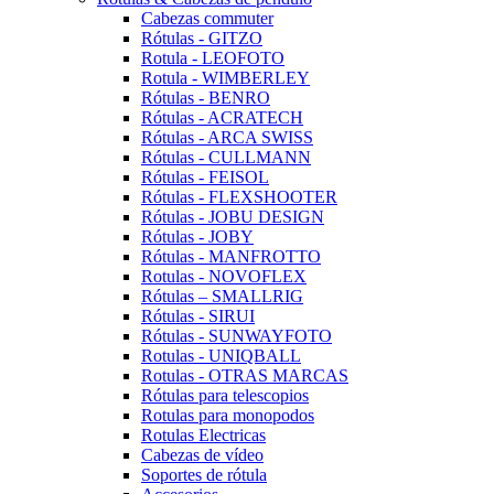
Cabezas commuter
Rótulas - GITZO
Rotula - LEOFOTO
Rotula - WIMBERLEY
Rótulas - BENRO
Rótulas - ACRATECH
Rótulas - ARCA SWISS
Rótulas - CULLMANN
Rótulas - FEISOL
Rótulas - FLEXSHOOTER
Rótulas - JOBU DESIGN
Rótulas - JOBY
Rótulas - MANFROTTO
Rotulas - NOVOFLEX
Rótulas – SMALLRIG
Rótulas - SIRUI
Rótulas - SUNWAYFOTO
Rotulas - UNIQBALL
Rotulas - OTRAS MARCAS
Rótulas para telescopios
Rotulas para monopodos
Rotulas Electricas
Cabezas de vídeo
Soportes de rótula