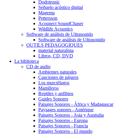
Dodotronic
Señuelo acústico digital
Magenta
Pettersson
Acounect SoundChaser
Wildlife Acoustics
Software de análisis de Ultrasonido
Software de análisis de Ultrasonido
OUTILS PEDAGOGIQUES
material naturalista
Libros, CD, DVD
La biblioteca
CD de audio
Ambientes naturales
Canciones de pájaros
Los murciélagos
Mamíferos
Reptiles y anfibios
Guides Sonores
Paisajes Sonoros - África y Madagascar
Paysages sonores - Amérique
Paisajes Sonoros - Asia y Australia
Paisajes Sonoros - Europa
Paisajes Sonoros - Francia
Paisajes Sonoros - El mundo