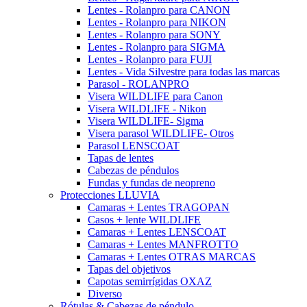
Lentes - Rolanpro para CANON
Lentes - Rolanpro para NIKON
Lentes - Rolanpro para SONY
Lentes - Rolanpro para SIGMA
Lentes - Rolanpro para FUJI
Lentes - Vida Silvestre para todas las marcas
Parasol - ROLANPRO
Visera WILDLIFE para Canon
Visera WILDLIFE - Nikon
Visera WILDLIFE- Sigma
Visera parasol WILDLIFE- Otros
Parasol LENSCOAT
Tapas de lentes
Cabezas de péndulos
Fundas y fundas de neopreno
Protecciones LLUVIA
Camaras + Lentes TRAGOPAN
Casos + lente WILDLIFE
Camaras + Lentes LENSCOAT
Camaras + Lentes MANFROTTO
Camaras + Lentes OTRAS MARCAS
Tapas del objetivos
Capotas semirrígidas OXAZ
Diverso
Rótulas & Cabezas de péndulo