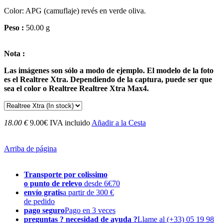
Color:
APG
(
camuflaje
)
revés en
verde
oliva.
Peso :
50.00 g
Nota :
Las imágenes son sólo a modo de ejemplo. El modelo de la foto
es el Realtree Xtra. Dependiendo de la captura, puede ser que
sea el color o Realtree Realtree Xtra Max4.
18.00 €
9.00€ IVA incluido
Añadir a la Cesta
Arriba de página
Transporte por colissimo
o punto de relevo
desde 6€70
envío gratis
a partir de 300 €
de pedido
pago seguro
Pago en 3 veces
preguntas ? necesidad de ayuda ?
Llame al (+33) 05 19 98