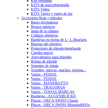
Kits versátiles
KITS de macrofotografía
KITS Video
KITS Viajes y viajes de luz
Accesorios Bola y trípodes
Bases niveladoras
Brazos mágicos
Jaula de la cámara
Collares objetivos
Bandejas en forma de L / L-Brackets
Manijas del objetivo
Protectores de trípode/monópode
Carriles macro
Apoyabrazos para trípodes
Bolsas de trípode
Soportes de rótula
Tornillos, tuercas, machos, terrajas...
Varios - FEISOL
Varios - FEISOL
Varios - MANFROTTO
Varios - TRAGOPAN
Varios - TODAS MARCAS
Bandejas - AUGENBLICKE
Placas - ARCA SWISS Classic
Placas - ARCA SWISS Monoball®Fix