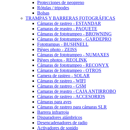
Protecciones de neopreno
Rótulas / tripodes
Bolsas
TRAMPAS Y BARRERAS FOTOGRÁFICAS
Cámaras de rastreo - ESTANDAR
Camaras de reastro - PAQUETE
Cámaras de fototrampeo - BROWNING
Cámaras de fototrampeo - GARDEPRO
Fototrampas - BUSHNELL
Pièges photo - ZEISS
Cámaras de fototrampeo - NUMAXES
Pièges photos - REOLINK
Cámaras de fototrampeo - RECONYX
Cámaras de fototrampeo - OTROS
Camera de rastreo - SOLAR
Cámaras de rastreo - WIFI
Cámaras de rastreo - GSM
Camaras de reastro - CAJA ANTIRROBO
Cámaras de rastreo - ACCESORIOS
Cámaras para aves
Cámaras de rastreo para cámaras SLR
Barrera infrarroja
Disparadores alámbricos
Desencadenadores de radio
Activadores de sonido