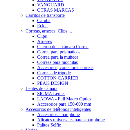
VANGUARD
OTRAS MARCAS
Carritos de transporte
Caruba
Eckla
Correas, arneses, Clips ...
Clips
Arneses
Cuerpo de la cámara Correa
Correa para prismaticos
Correa para la muñeca
Correas para mochilas
Accesorios, conectores correas
Correas de trípode
COTTON CARRIER
PEAK DESIGN
Lentes de cámara
SIGMA Lentes
LAOWA - Full Macro Optics
Accesorios para 150-600 mm
Accesorios de teléfonos inteligentes
Accesorios smartphone
Alicates universales para smartphone
Palitos Selfie