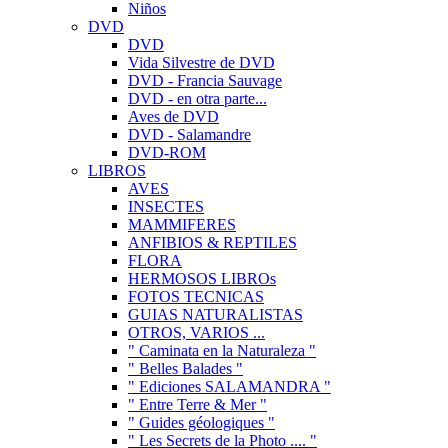
Niños
DVD
DVD
Vida Silvestre de DVD
DVD - Francia Sauvage
DVD - en otra parte...
Aves de DVD
DVD - Salamandre
DVD-ROM
LIBROS
AVES
INSECTES
MAMMIFERES
ANFIBIOS & REPTILES
FLORA
HERMOSOS LIBROs
FOTOS TECNICAS
GUIAS NATURALISTAS
OTROS, VARIOS ...
" Caminata en la Naturaleza "
" Belles Balades "
" Ediciones SALAMANDRA "
" Entre Terre & Mer "
" Guides géologiques "
" Les Secrets de la Photo .... "