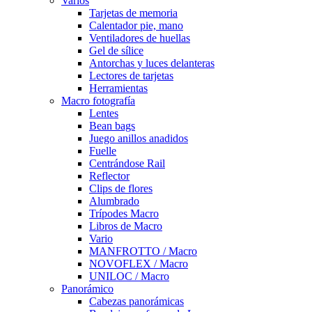
Varios
Tarjetas de memoria
Calentador pie, mano
Ventiladores de huellas
Gel de sílice
Antorchas y luces delanteras
Lectores de tarjetas
Herramientas
Macro fotografía
Lentes
Bean bags
Juego anillos anadidos
Fuelle
Centrándose Rail
Reflector
Clips de flores
Alumbrado
Trípodes Macro
Libros de Macro
Vario
MANFROTTO / Macro
NOVOFLEX / Macro
UNILOC / Macro
Panorámico
Cabezas panorámicas