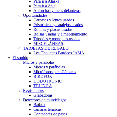
Para ir a Alaska
Para ir a Asia
Antorchas y luces delanteras
Oportunidades
Carcasas y lentes usados
Prismáticos y catalejos usados
Rótulas y placas usadas
Bolsas usadas y almacenamiento
Trípodes y monopies usados
MISCELÁNEAS
TARJETAS DE REGALO
Les Chouettes Burdeos JAMA
El sonido
Micros y parábolas
Micros y parábolas
Micrófonos para Cámaras
BIRDFOX
DODOTRONIC
TELINGA
Registradors
Grabadoras
Detectores de murciélagos
Batbox
cámaras térmicas
Contadores de pases