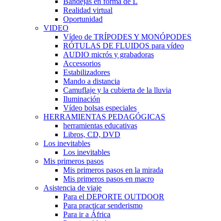
Bandejas en forma de L
Realidad virtual
Oportunidad
VIDEO
Vídeo de TRÍPODES Y MONÓPODES
RÓTULAS DE FLUIDOS para vídeo
AUDIO micrós y grabadoras
Accessorios
Estabilizadores
Mando a distancia
Camuflaje y la cubierta de la lluvia
Iluminación
Vídeo bolsas especiales
HERRAMIENTAS PEDAGÓGICAS
herramientas educativas
Libros, CD, DVD
Los inevitables
Los inevitables
Mis primeros pasos
Mis primeros pasos en la mirada
Mis primeros pasos en macro
Asistencia de viaje
Para el DEPORTE OUTDOOR
Para practicar senderismo
Para ir a África