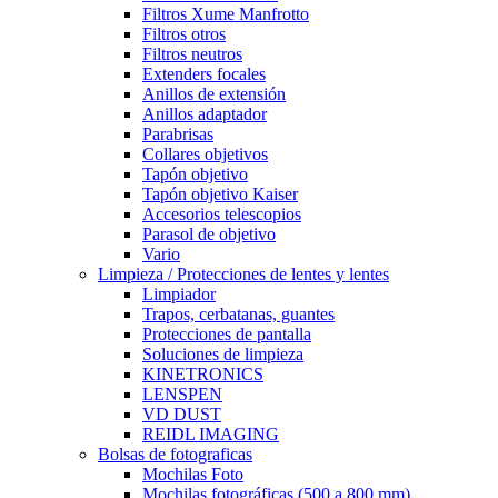
Filtros Xume Manfrotto
Filtros otros
Filtros neutros
Extenders focales
Anillos de extensión
Anillos adaptador
Parabrisas
Collares objetivos
Tapón objetivo
Tapón objetivo Kaiser
Accesorios telescopios
Parasol de objetivo
Vario
Limpieza / Protecciones de lentes y lentes
Limpiador
Trapos, cerbatanas, guantes
Protecciones de pantalla
Soluciones de limpieza
KINETRONICS
LENSPEN
VD DUST
REIDL IMAGING
Bolsas de fotograficas
Mochilas Foto
Mochilas fotográficas (500 a 800 mm)