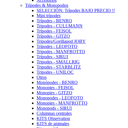
Accesorios
Trípodes & Monopodos
SELECCIÓN: Trípodes BAJO PRECIO !!
Mini trípodes
Trípodes - BENRO
Tripodes - CULLMANN
Trípodes - FEISOL
Trípodes - GITZO
Tripodes/Gorillapod JOBY
Trípodes - LEOFOTO
Tripodes - MANFROTTO
Trípodes - SIRUI
Tripodes - SMALLRIG
Tripodes - STARBLITZ
Tripodes - UNILOC
Otros
Monópodes - BENRO
Monopies - FEISOL
Monopies - GITZO
Monopodes - LEOFOTO
Monopies - MANFROTTO
Monopods - SIRUI
Columnas centrales
KITS Observation
KITS de animales