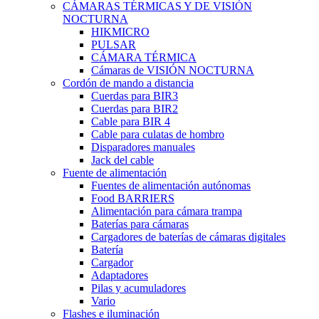
CÁMARAS TÉRMICAS Y DE VISIÓN
NOCTURNA
HIKMICRO
PULSAR
CÁMARA TÉRMICA
Cámaras de VISIÓN NOCTURNA
Cordón de mando a distancia
Cuerdas para BIR3
Cuerdas para BIR2
Cable para BIR 4
Cable para culatas de hombro
Disparadores manuales
Jack del cable
Fuente de alimentación
Fuentes de alimentación autónomas
Food BARRIERS
Alimentación para cámara trampa
Baterías para cámaras
Cargadores de baterías de cámaras digitales
Batería
Cargador
Adaptadores
Pilas y acumuladores
Vario
Flashes e iluminación