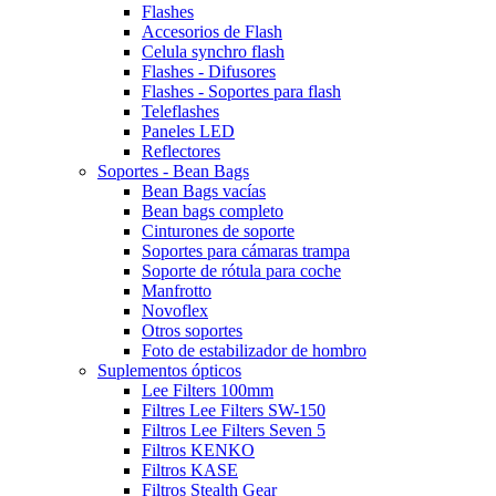
Flashes
Accesorios de Flash
Celula synchro flash
Flashes - Difusores
Flashes - Soportes para flash
Teleflashes
Paneles LED
Reflectores
Soportes - Bean Bags
Bean Bags vacías
Bean bags completo
Cinturones de soporte
Soportes para cámaras trampa
Soporte de rótula para coche
Manfrotto
Novoflex
Otros soportes
Foto de estabilizador de hombro
Suplementos ópticos
Lee Filters 100mm
Filtres Lee Filters SW-150
Filtros Lee Filters Seven 5
Filtros KENKO
Filtros KASE
Filtros Stealth Gear