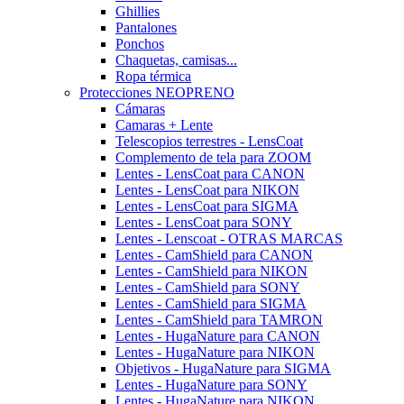
Ghillies
Pantalones
Ponchos
Chaquetas, camisas...
Ropa térmica
Protecciones NEOPRENO
Cámaras
Camaras + Lente
Telescopios terrestres - LensCoat
Complemento de tela para ZOOM
Lentes - LensCoat para CANON
Lentes - LensCoat para NIKON
Lentes - LensCoat para SIGMA
Lentes - LensCoat para SONY
Lentes - Lenscoat - OTRAS MARCAS
Lentes - CamShield para CANON
Lentes - CamShield para NIKON
Lentes - CamShield para SONY
Lentes - CamShield para SIGMA
Lentes - CamShield para TAMRON
Lentes - HugaNature para CANON
Lentes - HugaNature para NIKON
Objetivos - HugaNature para SIGMA
Lentes - HugaNature para SONY
Lentes - HugaNature para NIKON