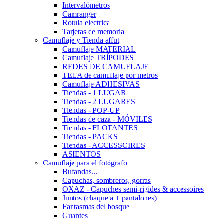
Intervalómetros
Camranger
Rotula electrica
Tarjetas de memoria
Camuflaje y Tienda affut
Camuflaje MATERIAL
Camuflaje TRÍPODES
REDES DE CAMUFLAJE
TELA de camuflaje por metros
Camuflaje ADHESIVAS
Tiendas - 1 LUGAR
Tiendas - 2 LUGARES
Tiendas - POP-UP
Tiendas de caza - MÓVILES
Tiendas - FLOTANTES
Tiendas - PACKS
Tiendas - ACCESSOIRES
ASIENTOS
Camuflaje para el fotógrafo
Bufandas...
Capuchas, sombreros, gorras
OXAZ - Capuches semi-rigides & accessoires
Juntos (chaqueta + pantalones)
Fantasmas del bosque
Guantes