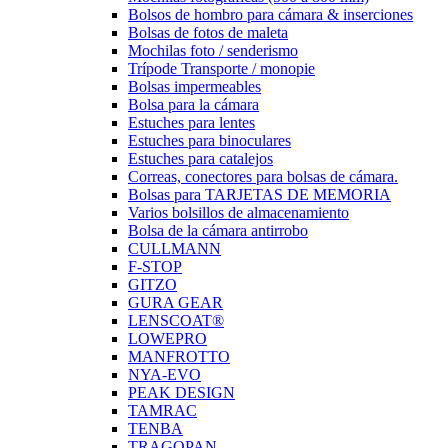
Bolsos de hombro para cámara & inserciones
Bolsas de fotos de maleta
Mochilas foto / senderismo
Trípode Transporte / monopie
Bolsas impermeables
Bolsa para la cámara
Estuches para lentes
Estuches para binoculares
Estuches para catalejos
Correas, conectores para bolsas de cámara.
Bolsas para TARJETAS DE MEMORIA
Varios bolsillos de almacenamiento
Bolsa de la cámara antirrobo
CULLMANN
F-STOP
GITZO
GURA GEAR
LENSCOAT®
LOWEPRO
MANFROTTO
NYA-EVO
PEAK DESIGN
TAMRAC
TENBA
TRAGOPAN