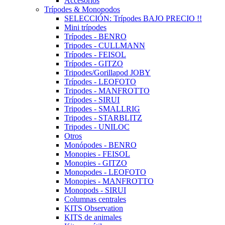
Accesorios
Trípodes & Monopodos
SELECCIÓN: Trípodes BAJO PRECIO !!
Mini trípodes
Trípodes - BENRO
Tripodes - CULLMANN
Trípodes - FEISOL
Trípodes - GITZO
Tripodes/Gorillapod JOBY
Trípodes - LEOFOTO
Tripodes - MANFROTTO
Trípodes - SIRUI
Tripodes - SMALLRIG
Tripodes - STARBLITZ
Tripodes - UNILOC
Otros
Monópodes - BENRO
Monopies - FEISOL
Monopies - GITZO
Monopodes - LEOFOTO
Monopies - MANFROTTO
Monopods - SIRUI
Columnas centrales
KITS Observation
KITS de animales