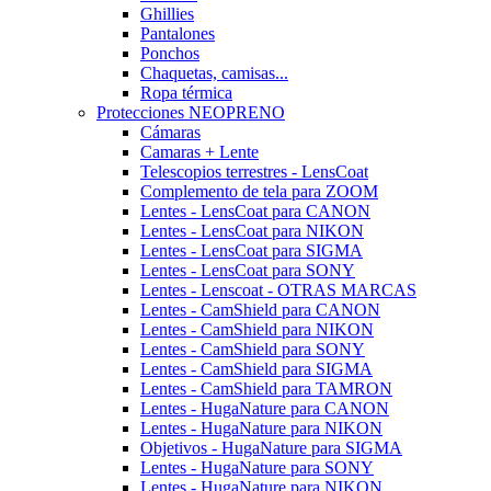
Ghillies
Pantalones
Ponchos
Chaquetas, camisas...
Ropa térmica
Protecciones NEOPRENO
Cámaras
Camaras + Lente
Telescopios terrestres - LensCoat
Complemento de tela para ZOOM
Lentes - LensCoat para CANON
Lentes - LensCoat para NIKON
Lentes - LensCoat para SIGMA
Lentes - LensCoat para SONY
Lentes - Lenscoat - OTRAS MARCAS
Lentes - CamShield para CANON
Lentes - CamShield para NIKON
Lentes - CamShield para SONY
Lentes - CamShield para SIGMA
Lentes - CamShield para TAMRON
Lentes - HugaNature para CANON
Lentes - HugaNature para NIKON
Objetivos - HugaNature para SIGMA
Lentes - HugaNature para SONY
Lentes - HugaNature para NIKON