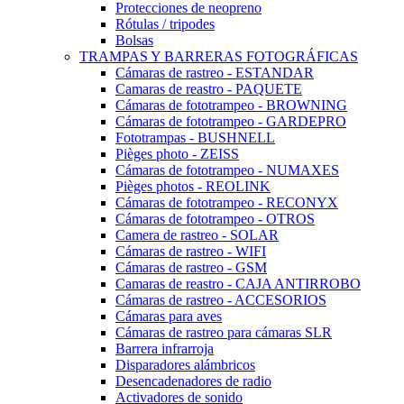
Protecciones de neopreno
Rótulas / tripodes
Bolsas
TRAMPAS Y BARRERAS FOTOGRÁFICAS
Cámaras de rastreo - ESTANDAR
Camaras de reastro - PAQUETE
Cámaras de fototrampeo - BROWNING
Cámaras de fototrampeo - GARDEPRO
Fototrampas - BUSHNELL
Pièges photo - ZEISS
Cámaras de fototrampeo - NUMAXES
Pièges photos - REOLINK
Cámaras de fototrampeo - RECONYX
Cámaras de fototrampeo - OTROS
Camera de rastreo - SOLAR
Cámaras de rastreo - WIFI
Cámaras de rastreo - GSM
Camaras de reastro - CAJA ANTIRROBO
Cámaras de rastreo - ACCESORIOS
Cámaras para aves
Cámaras de rastreo para cámaras SLR
Barrera infrarroja
Disparadores alámbricos
Desencadenadores de radio
Activadores de sonido