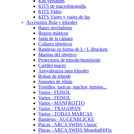
Kits versátiles
KITS de macrofotografía
KITS Video
KITS Viajes y viajes de luz
Accesorios Bola y trípodes
Bases niveladoras
Brazos mágicos
Jaula de la cámara
Collares objetivos
Bandejas en forma de L / L-Brackets
Manijas del objetivo
Protectores de trípode/monópode
Carriles macro
Apoyabrazos para trípodes
Bolsas de trípode
Soportes de rótula
Tornillos, tuercas, machos, terrajas...
Varios - FEISOL
Varios - FEISOL
Varios - MANFROTTO
Varios - TRAGOPAN
Varios - TODAS MARCAS
Bandejas - AUGENBLICKE
Placas - ARCA SWISS Classic
Placas - ARCA SWISS Monoball®Fix