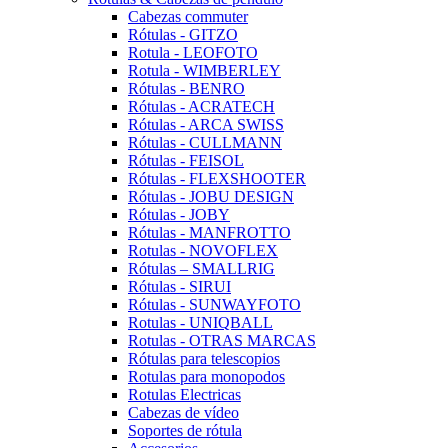
Cabezas commuter
Rótulas - GITZO
Rotula - LEOFOTO
Rotula - WIMBERLEY
Rótulas - BENRO
Rótulas - ACRATECH
Rótulas - ARCA SWISS
Rótulas - CULLMANN
Rótulas - FEISOL
Rótulas - FLEXSHOOTER
Rótulas - JOBU DESIGN
Rótulas - JOBY
Rótulas - MANFROTTO
Rotulas - NOVOFLEX
Rótulas – SMALLRIG
Rótulas - SIRUI
Rótulas - SUNWAYFOTO
Rotulas - UNIQBALL
Rotulas - OTRAS MARCAS
Rótulas para telescopios
Rotulas para monopodos
Rotulas Electricas
Cabezas de vídeo
Soportes de rótula