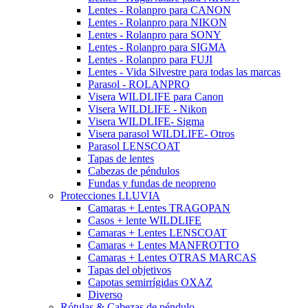
Lentes - Rolanpro para CANON
Lentes - Rolanpro para NIKON
Lentes - Rolanpro para SONY
Lentes - Rolanpro para SIGMA
Lentes - Rolanpro para FUJI
Lentes - Vida Silvestre para todas las marcas
Parasol - ROLANPRO
Visera WILDLIFE para Canon
Visera WILDLIFE - Nikon
Visera WILDLIFE- Sigma
Visera parasol WILDLIFE- Otros
Parasol LENSCOAT
Tapas de lentes
Cabezas de péndulos
Fundas y fundas de neopreno
Protecciones LLUVIA
Camaras + Lentes TRAGOPAN
Casos + lente WILDLIFE
Camaras + Lentes LENSCOAT
Camaras + Lentes MANFROTTO
Camaras + Lentes OTRAS MARCAS
Tapas del objetivos
Capotas semirrígidas OXAZ
Diverso
Rótulas & Cabezas de péndulo