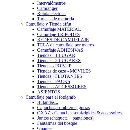
Intervalómetros
Camranger
Rotula electrica
Tarjetas de memoria
Camuflaje y Tienda affut
Camuflaje MATERIAL
Camuflaje TRÍPODES
REDES DE CAMUFLAJE
TELA de camuflaje por metros
Camuflaje ADHESIVAS
Tiendas - 1 LUGAR
Tiendas - 2 LUGARES
Tiendas - POP-UP
Tiendas de caza - MÓVILES
Tiendas - FLOTANTES
Tiendas - PACKS
Tiendas - ACCESSOIRES
ASIENTOS
Camuflaje para el fotógrafo
Bufandas...
Capuchas, sombreros, gorras
OXAZ - Capuches semi-rigides & accessoires
Juntos (chaqueta + pantalones)
Fantasmas del bosque
Guantes