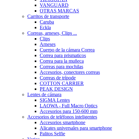
VANGUARD
OTRAS MARCAS
Carritos de transporte
Caruba
Eckla
Correas, arneses, Clips ...
Clips
Arneses
Cuerpo de la cámara Correa
Correa para prismaticos
Correa para la muñeca
Correas para mochilas
Accesorios, conectores correas
Correas de trípode
COTTON CARRIER
PEAK DESIGN
Lentes de cámara
SIGMA Lentes
LAOWA - Full Macro Optics
Accesorios para 150-600 mm
Accesorios de teléfonos inteligentes
Accesorios smartphone
Alicates universales para smartphone
Palitos Selfie