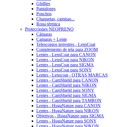
Ghillies
Pantalones
Ponchos
Chaquetas, camisas...
Ropa térmica
Protecciones NEOPRENO
Cámaras
Camaras + Lente
Telescopios terrestres - LensCoat
Complemento de tela para ZOOM
Lentes - LensCoat para CANON
Lentes - LensCoat para NIKON
Lentes - LensCoat para SIGMA
Lentes - LensCoat para SONY
Lentes - Lenscoat - OTRAS MARCAS
Lentes - CamShield para CANON
Lentes - CamShield para NIKON
Lentes - CamShield para SONY
Lentes - CamShield para SIGMA
Lentes - CamShield para TAMRON
Lentes - HugaNature para CANON
Lentes - HugaNature para NIKON
Objetivos - HugaNature para SIGMA
Lentes - HugaNature para SONY
Lentes - HugaNature para NIKON