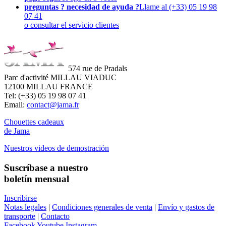
preguntas ? necesidad de ayuda ?
Llame al (+33) 05 19 98
07 41
o consultar el servicio clientes
574 rue de Pradals
Parc d'activité MILLAU VIADUC
12100 MILLAU FRANCE
Tel: (+33) 05 19 98 07 41
Email:
contact@jama.fr
Chouettes cadeaux
de Jama
Nuestros videos de demostración
Suscríbase a nuestro
boletín mensual
Inscribirse
Notas legales
|
Condiciones generales de venta
|
Envío y gastos de
transporte
|
Contacto
Facebook
Youtube
Instagram