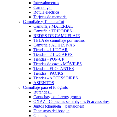
Intervalómetros
Camranger
Rotula electrica
Tarjetas de memoria
Camuflaje y Tienda affut
Camuflaje MATERIAL
Camuflaje TRÍPODES
REDES DE CAMUFLAJE
TELA de camuflaje por metros
Camuflaje ADHESIVAS
Tiendas - 1 LUGAR
Tiendas - 2 LUGARES
Tiendas - POP-UP
Tiendas de caza - MÓVILES
Tiendas - FLOTANTES
Tiendas - PACKS
Tiendas - ACCESSOIRES
ASIENTOS
Camuflaje para el fotógrafo
Bufandas...
Capuchas, sombreros, gorras
OXAZ - Capuches semi-rigides & accessoires
Juntos (chaqueta + pantalones)
Fantasmas del bosque
Guantes