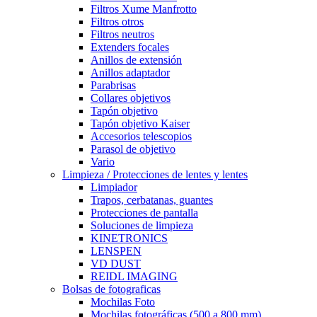
Filtros Xume Manfrotto
Filtros otros
Filtros neutros
Extenders focales
Anillos de extensión
Anillos adaptador
Parabrisas
Collares objetivos
Tapón objetivo
Tapón objetivo Kaiser
Accesorios telescopios
Parasol de objetivo
Vario
Limpieza / Protecciones de lentes y lentes
Limpiador
Trapos, cerbatanas, guantes
Protecciones de pantalla
Soluciones de limpieza
KINETRONICS
LENSPEN
VD DUST
REIDL IMAGING
Bolsas de fotograficas
Mochilas Foto
Mochilas fotográficas (500 a 800 mm)