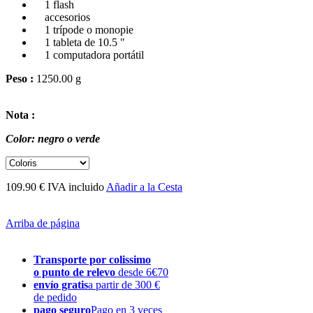
1 flash
accesorios
1 trípode o monopie
1 tableta de 10.5 "
1 computadora portátil
Peso :
1250.00 g
Nota :
Color: negro o verde
109.90 € IVA incluido
Añadir a la Cesta
Arriba de página
Transporte por colissimo
o punto de relevo
desde 6€70
envío gratis
a partir de 300 €
de pedido
pago seguro
Pago en 3 veces