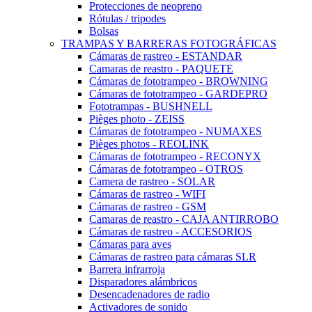
Protecciones de neopreno
Rótulas / tripodes
Bolsas
TRAMPAS Y BARRERAS FOTOGRÁFICAS
Cámaras de rastreo - ESTANDAR
Camaras de reastro - PAQUETE
Cámaras de fototrampeo - BROWNING
Cámaras de fototrampeo - GARDEPRO
Fototrampas - BUSHNELL
Pièges photo - ZEISS
Cámaras de fototrampeo - NUMAXES
Pièges photos - REOLINK
Cámaras de fototrampeo - RECONYX
Cámaras de fototrampeo - OTROS
Camera de rastreo - SOLAR
Cámaras de rastreo - WIFI
Cámaras de rastreo - GSM
Camaras de reastro - CAJA ANTIRROBO
Cámaras de rastreo - ACCESORIOS
Cámaras para aves
Cámaras de rastreo para cámaras SLR
Barrera infrarroja
Disparadores alámbricos
Desencadenadores de radio
Activadores de sonido