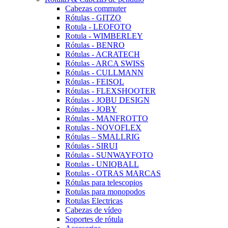
Cabezas commuter
Rótulas - GITZO
Rotula - LEOFOTO
Rotula - WIMBERLEY
Rótulas - BENRO
Rótulas - ACRATECH
Rótulas - ARCA SWISS
Rótulas - CULLMANN
Rótulas - FEISOL
Rótulas - FLEXSHOOTER
Rótulas - JOBU DESIGN
Rótulas - JOBY
Rótulas - MANFROTTO
Rotulas - NOVOFLEX
Rótulas – SMALLRIG
Rótulas - SIRUI
Rótulas - SUNWAYFOTO
Rotulas - UNIQBALL
Rotulas - OTRAS MARCAS
Rótulas para telescopios
Rotulas para monopodos
Rotulas Electricas
Cabezas de vídeo
Soportes de rótula