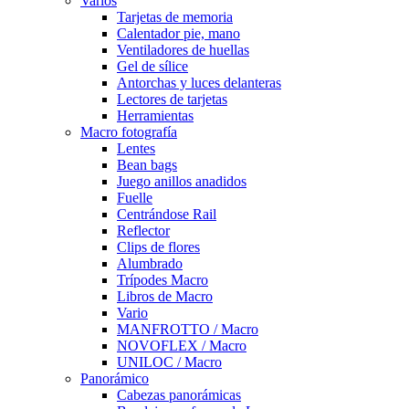
Varios
Tarjetas de memoria
Calentador pie, mano
Ventiladores de huellas
Gel de sílice
Antorchas y luces delanteras
Lectores de tarjetas
Herramientas
Macro fotografía
Lentes
Bean bags
Juego anillos anadidos
Fuelle
Centrándose Rail
Reflector
Clips de flores
Alumbrado
Trípodes Macro
Libros de Macro
Vario
MANFROTTO / Macro
NOVOFLEX / Macro
UNILOC / Macro
Panorámico
Cabezas panorámicas