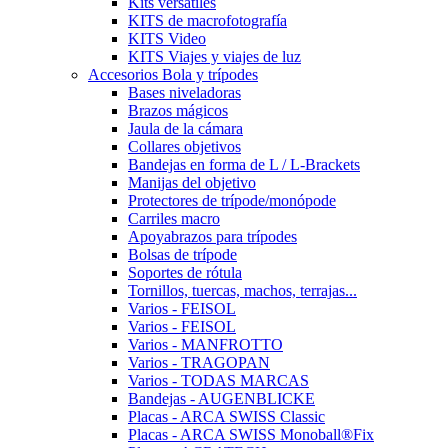
Kits versátiles
KITS de macrofotografía
KITS Video
KITS Viajes y viajes de luz
Accesorios Bola y trípodes
Bases niveladoras
Brazos mágicos
Jaula de la cámara
Collares objetivos
Bandejas en forma de L / L-Brackets
Manijas del objetivo
Protectores de trípode/monópode
Carriles macro
Apoyabrazos para trípodes
Bolsas de trípode
Soportes de rótula
Tornillos, tuercas, machos, terrajas...
Varios - FEISOL
Varios - FEISOL
Varios - MANFROTTO
Varios - TRAGOPAN
Varios - TODAS MARCAS
Bandejas - AUGENBLICKE
Placas - ARCA SWISS Classic
Placas - ARCA SWISS Monoball®Fix