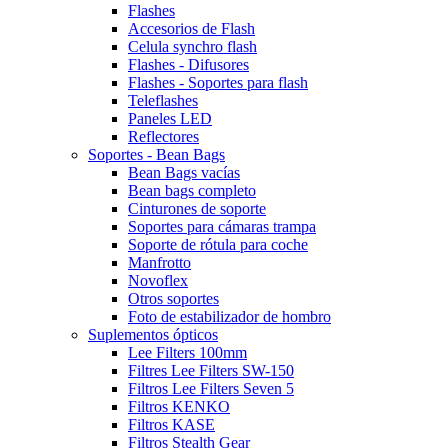
Flashes
Accesorios de Flash
Celula synchro flash
Flashes - Difusores
Flashes - Soportes para flash
Teleflashes
Paneles LED
Reflectores
Soportes - Bean Bags
Bean Bags vacías
Bean bags completo
Cinturones de soporte
Soportes para cámaras trampa
Soporte de rótula para coche
Manfrotto
Novoflex
Otros soportes
Foto de estabilizador de hombro
Suplementos ópticos
Lee Filters 100mm
Filtres Lee Filters SW-150
Filtros Lee Filters Seven 5
Filtros KENKO
Filtros KASE
Filtros Stealth Gear