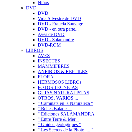
Niños
DVD
DVD
Vida Silvestre de DVD
DVD - Francia Sauvage
DVD - en otra parte...
Aves de DVD
DVD - Salamandre
DVD-ROM
LIBROS
AVES
INSECTES
MAMMIFERES
ANFIBIOS & REPTILES
FLORA
HERMOSOS LIBROs
FOTOS TECNICAS
GUIAS NATURALISTAS
OTROS, VARIOS ...
" Caminata en la Naturaleza "
" Belles Balades "
" Ediciones SALAMANDRA "
" Entre Terre & Mer "
" Guides géologiques "
" Les Secrets de la Photo .... "