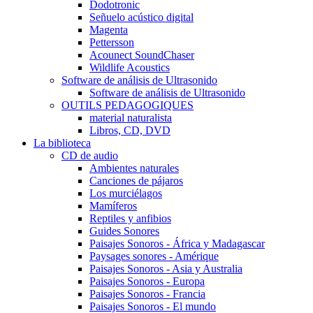
Dodotronic
Señuelo acústico digital
Magenta
Pettersson
Acounect SoundChaser
Wildlife Acoustics
Software de análisis de Ultrasonido
Software de análisis de Ultrasonido
OUTILS PEDAGOGIQUES
material naturalista
Libros, CD, DVD
La biblioteca
CD de audio
Ambientes naturales
Canciones de pájaros
Los murciélagos
Mamíferos
Reptiles y anfibios
Guides Sonores
Paisajes Sonoros - África y Madagascar
Paysages sonores - Amérique
Paisajes Sonoros - Asia y Australia
Paisajes Sonoros - Europa
Paisajes Sonoros - Francia
Paisajes Sonoros - El mundo