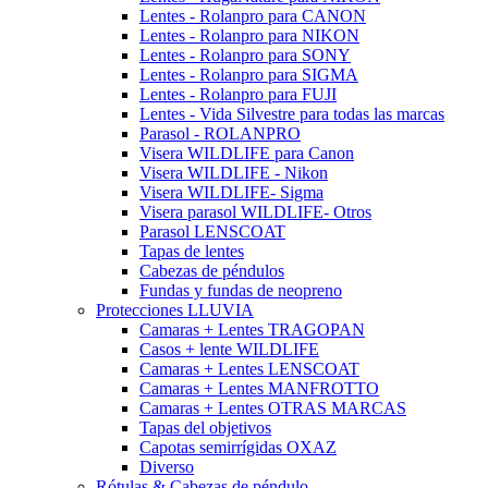
Lentes - Rolanpro para CANON
Lentes - Rolanpro para NIKON
Lentes - Rolanpro para SONY
Lentes - Rolanpro para SIGMA
Lentes - Rolanpro para FUJI
Lentes - Vida Silvestre para todas las marcas
Parasol - ROLANPRO
Visera WILDLIFE para Canon
Visera WILDLIFE - Nikon
Visera WILDLIFE- Sigma
Visera parasol WILDLIFE- Otros
Parasol LENSCOAT
Tapas de lentes
Cabezas de péndulos
Fundas y fundas de neopreno
Protecciones LLUVIA
Camaras + Lentes TRAGOPAN
Casos + lente WILDLIFE
Camaras + Lentes LENSCOAT
Camaras + Lentes MANFROTTO
Camaras + Lentes OTRAS MARCAS
Tapas del objetivos
Capotas semirrígidas OXAZ
Diverso
Rótulas & Cabezas de péndulo