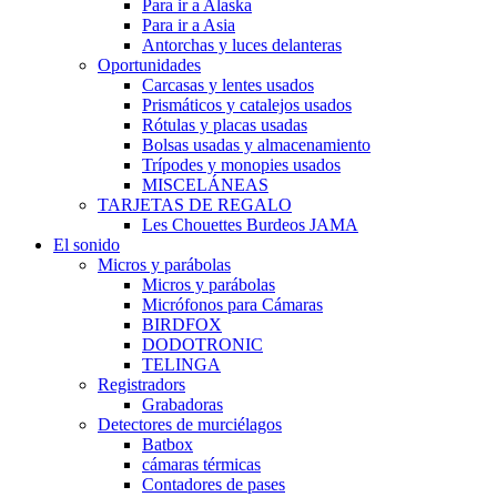
Para ir a Alaska
Para ir a Asia
Antorchas y luces delanteras
Oportunidades
Carcasas y lentes usados
Prismáticos y catalejos usados
Rótulas y placas usadas
Bolsas usadas y almacenamiento
Trípodes y monopies usados
MISCELÁNEAS
TARJETAS DE REGALO
Les Chouettes Burdeos JAMA
El sonido
Micros y parábolas
Micros y parábolas
Micrófonos para Cámaras
BIRDFOX
DODOTRONIC
TELINGA
Registradors
Grabadoras
Detectores de murciélagos
Batbox
cámaras térmicas
Contadores de pases