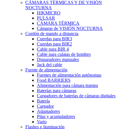
CÁMARAS TÉRMICAS Y DE VISIÓN
NOCTURNA
HIKMICRO
PULSAR
CÁMARA TÉRMICA
Cámaras de VISIÓN NOCTURNA
Cordón de mando a distancia
Cuerdas para BIR3
Cuerdas para BIR2
Cable para BIR 4
Cable para culatas de hombro
Disparadores manuales
Jack del cable
Fuente de alimentación
Fuentes de alimentación autónomas
Food BARRIERS
Alimentación para cámara trampa
Baterías para cámaras
Cargadores de baterías de cámaras digitales
Batería
Cargador
Adaptadores
Pilas y acumuladores
Vario
Flashes e iluminación