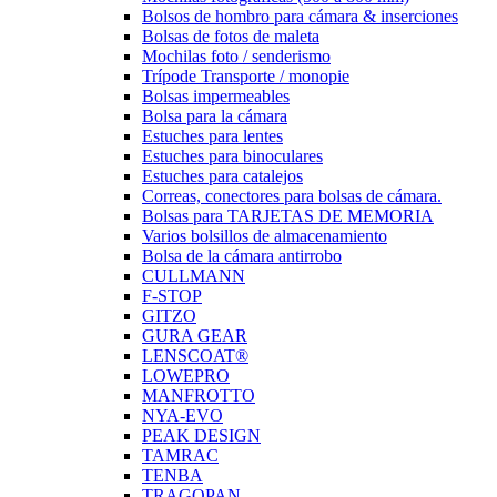
Bolsos de hombro para cámara & inserciones
Bolsas de fotos de maleta
Mochilas foto / senderismo
Trípode Transporte / monopie
Bolsas impermeables
Bolsa para la cámara
Estuches para lentes
Estuches para binoculares
Estuches para catalejos
Correas, conectores para bolsas de cámara.
Bolsas para TARJETAS DE MEMORIA
Varios bolsillos de almacenamiento
Bolsa de la cámara antirrobo
CULLMANN
F-STOP
GITZO
GURA GEAR
LENSCOAT®
LOWEPRO
MANFROTTO
NYA-EVO
PEAK DESIGN
TAMRAC
TENBA
TRAGOPAN