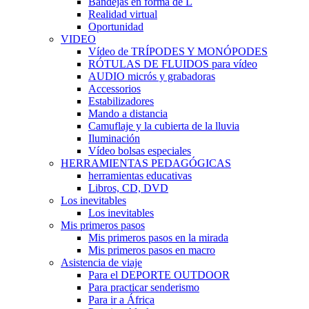
Bandejas en forma de L
Realidad virtual
Oportunidad
VIDEO
Vídeo de TRÍPODES Y MONÓPODES
RÓTULAS DE FLUIDOS para vídeo
AUDIO micrós y grabadoras
Accessorios
Estabilizadores
Mando a distancia
Camuflaje y la cubierta de la lluvia
Iluminación
Vídeo bolsas especiales
HERRAMIENTAS PEDAGÓGICAS
herramientas educativas
Libros, CD, DVD
Los inevitables
Los inevitables
Mis primeros pasos
Mis primeros pasos en la mirada
Mis primeros pasos en macro
Asistencia de viaje
Para el DEPORTE OUTDOOR
Para practicar senderismo
Para ir a África