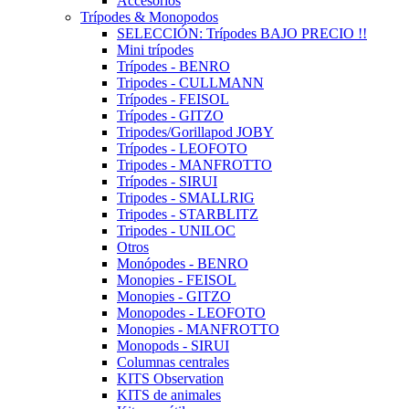
Accesorios
Trípodes & Monopodos
SELECCIÓN: Trípodes BAJO PRECIO !!
Mini trípodes
Trípodes - BENRO
Tripodes - CULLMANN
Trípodes - FEISOL
Trípodes - GITZO
Tripodes/Gorillapod JOBY
Trípodes - LEOFOTO
Tripodes - MANFROTTO
Trípodes - SIRUI
Tripodes - SMALLRIG
Tripodes - STARBLITZ
Tripodes - UNILOC
Otros
Monópodes - BENRO
Monopies - FEISOL
Monopies - GITZO
Monopodes - LEOFOTO
Monopies - MANFROTTO
Monopods - SIRUI
Columnas centrales
KITS Observation
KITS de animales