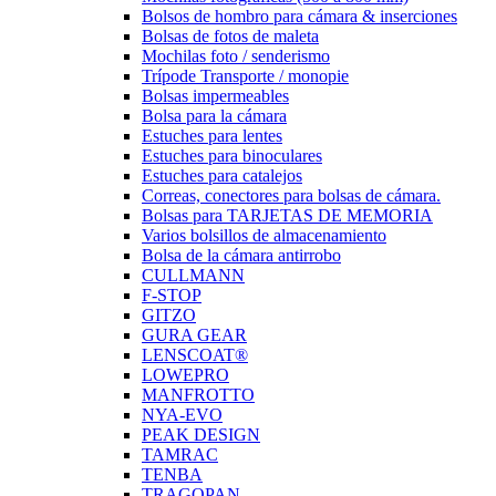
Bolsos de hombro para cámara & inserciones
Bolsas de fotos de maleta
Mochilas foto / senderismo
Trípode Transporte / monopie
Bolsas impermeables
Bolsa para la cámara
Estuches para lentes
Estuches para binoculares
Estuches para catalejos
Correas, conectores para bolsas de cámara.
Bolsas para TARJETAS DE MEMORIA
Varios bolsillos de almacenamiento
Bolsa de la cámara antirrobo
CULLMANN
F-STOP
GITZO
GURA GEAR
LENSCOAT®
LOWEPRO
MANFROTTO
NYA-EVO
PEAK DESIGN
TAMRAC
TENBA
TRAGOPAN