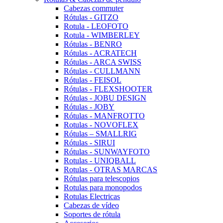
Cabezas commuter
Rótulas - GITZO
Rotula - LEOFOTO
Rotula - WIMBERLEY
Rótulas - BENRO
Rótulas - ACRATECH
Rótulas - ARCA SWISS
Rótulas - CULLMANN
Rótulas - FEISOL
Rótulas - FLEXSHOOTER
Rótulas - JOBU DESIGN
Rótulas - JOBY
Rótulas - MANFROTTO
Rotulas - NOVOFLEX
Rótulas – SMALLRIG
Rótulas - SIRUI
Rótulas - SUNWAYFOTO
Rotulas - UNIQBALL
Rotulas - OTRAS MARCAS
Rótulas para telescopios
Rotulas para monopodos
Rotulas Electricas
Cabezas de vídeo
Soportes de rótula