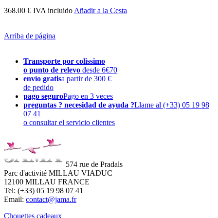
368.00 € IVA incluido
Añadir a la Cesta
Arriba de página
Transporte por colissimo
o punto de relevo
desde 6€70
envío gratis
a partir de 300 €
de pedido
pago seguro
Pago en 3 veces
preguntas ? necesidad de ayuda ?
Llame al (+33) 05 19 98
07 41
o consultar el servicio clientes
574 rue de Pradals
Parc d'activité MILLAU VIADUC
12100 MILLAU FRANCE
Tel: (+33) 05 19 98 07 41
Email:
contact@jama.fr
Chouettes cadeaux