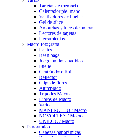
Varios
Tarjetas de memoria
Calentador pie, mano
Ventiladores de huellas
Gel de sílice
Antorchas y luces delanteras
Lectores de tarjetas
Herramientas
Macro fotografía
Lentes
Bean bags
Juego anillos anadidos
Fuelle
Centrándose Rail
Reflector
Clips de flores
Alumbrado
Trípodes Macro
Libros de Macro
Vario
MANFROTTO / Macro
NOVOFLEX / Macro
UNILOC / Macro
Panorámico
Cabezas panorámicas