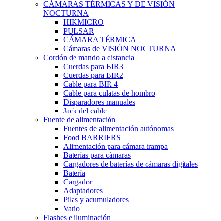
CÁMARAS TÉRMICAS Y DE VISIÓN
NOCTURNA
HIKMICRO
PULSAR
CÁMARA TÉRMICA
Cámaras de VISIÓN NOCTURNA
Cordón de mando a distancia
Cuerdas para BIR3
Cuerdas para BIR2
Cable para BIR 4
Cable para culatas de hombro
Disparadores manuales
Jack del cable
Fuente de alimentación
Fuentes de alimentación autónomas
Food BARRIERS
Alimentación para cámara trampa
Baterías para cámaras
Cargadores de baterías de cámaras digitales
Batería
Cargador
Adaptadores
Pilas y acumuladores
Vario
Flashes e iluminación