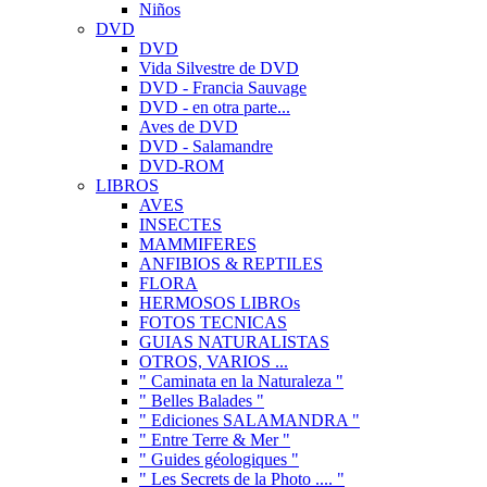
Niños
DVD
DVD
Vida Silvestre de DVD
DVD - Francia Sauvage
DVD - en otra parte...
Aves de DVD
DVD - Salamandre
DVD-ROM
LIBROS
AVES
INSECTES
MAMMIFERES
ANFIBIOS & REPTILES
FLORA
HERMOSOS LIBROs
FOTOS TECNICAS
GUIAS NATURALISTAS
OTROS, VARIOS ...
" Caminata en la Naturaleza "
" Belles Balades "
" Ediciones SALAMANDRA "
" Entre Terre & Mer "
" Guides géologiques "
" Les Secrets de la Photo .... "