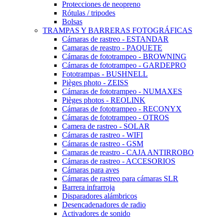
Protecciones de neopreno
Rótulas / tripodes
Bolsas
TRAMPAS Y BARRERAS FOTOGRÁFICAS
Cámaras de rastreo - ESTANDAR
Camaras de reastro - PAQUETE
Cámaras de fototrampeo - BROWNING
Cámaras de fototrampeo - GARDEPRO
Fototrampas - BUSHNELL
Pièges photo - ZEISS
Cámaras de fototrampeo - NUMAXES
Pièges photos - REOLINK
Cámaras de fototrampeo - RECONYX
Cámaras de fototrampeo - OTROS
Camera de rastreo - SOLAR
Cámaras de rastreo - WIFI
Cámaras de rastreo - GSM
Camaras de reastro - CAJA ANTIRROBO
Cámaras de rastreo - ACCESORIOS
Cámaras para aves
Cámaras de rastreo para cámaras SLR
Barrera infrarroja
Disparadores alámbricos
Desencadenadores de radio
Activadores de sonido