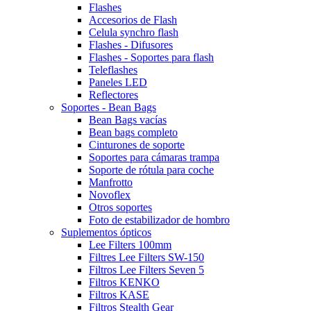
Flashes
Accesorios de Flash
Celula synchro flash
Flashes - Difusores
Flashes - Soportes para flash
Teleflashes
Paneles LED
Reflectores
Soportes - Bean Bags
Bean Bags vacías
Bean bags completo
Cinturones de soporte
Soportes para cámaras trampa
Soporte de rótula para coche
Manfrotto
Novoflex
Otros soportes
Foto de estabilizador de hombro
Suplementos ópticos
Lee Filters 100mm
Filtres Lee Filters SW-150
Filtros Lee Filters Seven 5
Filtros KENKO
Filtros KASE
Filtros Stealth Gear