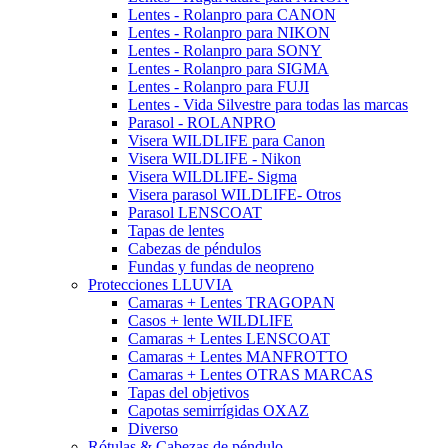
Lentes - Rolanpro para CANON
Lentes - Rolanpro para NIKON
Lentes - Rolanpro para SONY
Lentes - Rolanpro para SIGMA
Lentes - Rolanpro para FUJI
Lentes - Vida Silvestre para todas las marcas
Parasol - ROLANPRO
Visera WILDLIFE para Canon
Visera WILDLIFE - Nikon
Visera WILDLIFE- Sigma
Visera parasol WILDLIFE- Otros
Parasol LENSCOAT
Tapas de lentes
Cabezas de péndulos
Fundas y fundas de neopreno
Protecciones LLUVIA
Camaras + Lentes TRAGOPAN
Casos + lente WILDLIFE
Camaras + Lentes LENSCOAT
Camaras + Lentes MANFROTTO
Camaras + Lentes OTRAS MARCAS
Tapas del objetivos
Capotas semirrígidas OXAZ
Diverso
Rótulas & Cabezas de péndulo