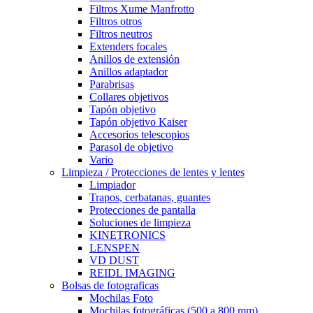
Filtros Xume Manfrotto
Filtros otros
Filtros neutros
Extenders focales
Anillos de extensión
Anillos adaptador
Parabrisas
Collares objetivos
Tapón objetivo
Tapón objetivo Kaiser
Accesorios telescopios
Parasol de objetivo
Vario
Limpieza / Protecciones de lentes y lentes
Limpiador
Trapos, cerbatanas, guantes
Protecciones de pantalla
Soluciones de limpieza
KINETRONICS
LENSPEN
VD DUST
REIDL IMAGING
Bolsas de fotograficas
Mochilas Foto
Mochilas fotográficas (500 a 800 mm)