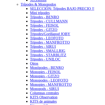
Accesorios
Trípodes & Monopodos
SELECCIÓN: Trípodes BAJO PRECIO !!
Mini trípodes
Trípodes - BENRO
Tripodes - CULLMANN
Trípodes - FEISOL
Trípodes - GITZO
Tripodes/Gorillapod JOBY
Trípodes - LEOFOTO
Tripodes - MANFROTTO
Trípodes - SIRUI
Tripodes - SMALLRIG
Tripodes - STARBLITZ
Tripodes - UNILOC
Otros
Monópodes - BENRO
Monopies - FEISOL
Monopies - GITZO
Monopodes - LEOFOTO
Monopies - MANFROTTO
Monopods - SIRUI
Columnas centrales
KITS Observation
KITS de animales