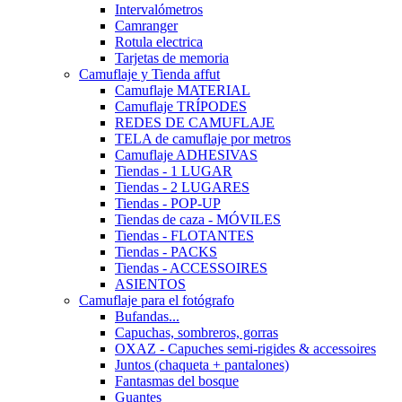
Intervalómetros
Camranger
Rotula electrica
Tarjetas de memoria
Camuflaje y Tienda affut
Camuflaje MATERIAL
Camuflaje TRÍPODES
REDES DE CAMUFLAJE
TELA de camuflaje por metros
Camuflaje ADHESIVAS
Tiendas - 1 LUGAR
Tiendas - 2 LUGARES
Tiendas - POP-UP
Tiendas de caza - MÓVILES
Tiendas - FLOTANTES
Tiendas - PACKS
Tiendas - ACCESSOIRES
ASIENTOS
Camuflaje para el fotógrafo
Bufandas...
Capuchas, sombreros, gorras
OXAZ - Capuches semi-rigides & accessoires
Juntos (chaqueta + pantalones)
Fantasmas del bosque
Guantes