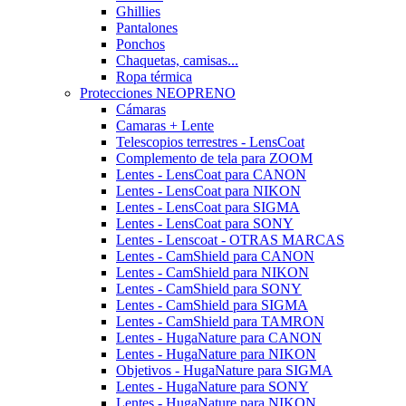
Ghillies
Pantalones
Ponchos
Chaquetas, camisas...
Ropa térmica
Protecciones NEOPRENO
Cámaras
Camaras + Lente
Telescopios terrestres - LensCoat
Complemento de tela para ZOOM
Lentes - LensCoat para CANON
Lentes - LensCoat para NIKON
Lentes - LensCoat para SIGMA
Lentes - LensCoat para SONY
Lentes - Lenscoat - OTRAS MARCAS
Lentes - CamShield para CANON
Lentes - CamShield para NIKON
Lentes - CamShield para SONY
Lentes - CamShield para SIGMA
Lentes - CamShield para TAMRON
Lentes - HugaNature para CANON
Lentes - HugaNature para NIKON
Objetivos - HugaNature para SIGMA
Lentes - HugaNature para SONY
Lentes - HugaNature para NIKON