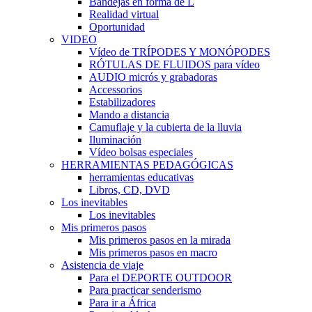
Bandejas en forma de L
Realidad virtual
Oportunidad
VIDEO
Vídeo de TRÍPODES Y MONÓPODES
RÓTULAS DE FLUIDOS para vídeo
AUDIO micrós y grabadoras
Accessorios
Estabilizadores
Mando a distancia
Camuflaje y la cubierta de la lluvia
Iluminación
Vídeo bolsas especiales
HERRAMIENTAS PEDAGÓGICAS
herramientas educativas
Libros, CD, DVD
Los inevitables
Los inevitables
Mis primeros pasos
Mis primeros pasos en la mirada
Mis primeros pasos en macro
Asistencia de viaje
Para el DEPORTE OUTDOOR
Para practicar senderismo
Para ir a África