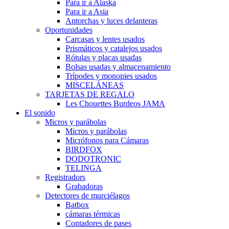
Para ir a Alaska
Para ir a Asia
Antorchas y luces delanteras
Oportunidades
Carcasas y lentes usados
Prismáticos y catalejos usados
Rótulas y placas usadas
Bolsas usadas y almacenamiento
Trípodes y monopies usados
MISCELÁNEAS
TARJETAS DE REGALO
Les Chouettes Burdeos JAMA
El sonido
Micros y parábolas
Micros y parábolas
Micrófonos para Cámaras
BIRDFOX
DODOTRONIC
TELINGA
Registradors
Grabadoras
Detectores de murciélagos
Batbox
cámaras térmicas
Contadores de pases