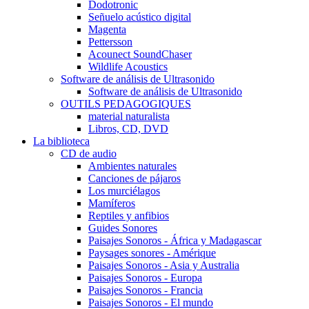
Dodotronic
Señuelo acústico digital
Magenta
Pettersson
Acounect SoundChaser
Wildlife Acoustics
Software de análisis de Ultrasonido
Software de análisis de Ultrasonido
OUTILS PEDAGOGIQUES
material naturalista
Libros, CD, DVD
La biblioteca
CD de audio
Ambientes naturales
Canciones de pájaros
Los murciélagos
Mamíferos
Reptiles y anfibios
Guides Sonores
Paisajes Sonoros - África y Madagascar
Paysages sonores - Amérique
Paisajes Sonoros - Asia y Australia
Paisajes Sonoros - Europa
Paisajes Sonoros - Francia
Paisajes Sonoros - El mundo