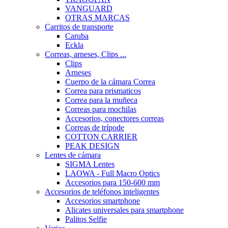
VANGUARD
OTRAS MARCAS
Carritos de transporte
Caruba
Eckla
Correas, arneses, Clips ...
Clips
Arneses
Cuerpo de la cámara Correa
Correa para prismaticos
Correa para la muñeca
Correas para mochilas
Accesorios, conectores correas
Correas de trípode
COTTON CARRIER
PEAK DESIGN
Lentes de cámara
SIGMA Lentes
LAOWA - Full Macro Optics
Accesorios para 150-600 mm
Accesorios de teléfonos inteligentes
Accesorios smartphone
Alicates universales para smartphone
Palitos Selfie