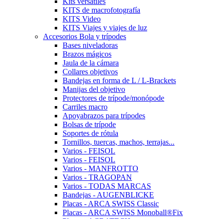
Kits versátiles
KITS de macrofotografía
KITS Video
KITS Viajes y viajes de luz
Accesorios Bola y trípodes
Bases niveladoras
Brazos mágicos
Jaula de la cámara
Collares objetivos
Bandejas en forma de L / L-Brackets
Manijas del objetivo
Protectores de trípode/monópode
Carriles macro
Apoyabrazos para trípodes
Bolsas de trípode
Soportes de rótula
Tornillos, tuercas, machos, terrajas...
Varios - FEISOL
Varios - FEISOL
Varios - MANFROTTO
Varios - TRAGOPAN
Varios - TODAS MARCAS
Bandejas - AUGENBLICKE
Placas - ARCA SWISS Classic
Placas - ARCA SWISS Monoball®Fix