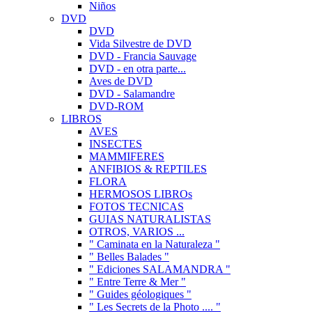
Niños
DVD
DVD
Vida Silvestre de DVD
DVD - Francia Sauvage
DVD - en otra parte...
Aves de DVD
DVD - Salamandre
DVD-ROM
LIBROS
AVES
INSECTES
MAMMIFERES
ANFIBIOS & REPTILES
FLORA
HERMOSOS LIBROs
FOTOS TECNICAS
GUIAS NATURALISTAS
OTROS, VARIOS ...
" Caminata en la Naturaleza "
" Belles Balades "
" Ediciones SALAMANDRA "
" Entre Terre & Mer "
" Guides géologiques "
" Les Secrets de la Photo .... "