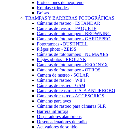
Protecciones de neopreno
Rótulas / tripodes
Bolsas
TRAMPAS Y BARRERAS FOTOGRÁFICAS
Cámaras de rastreo - ESTANDAR
Camaras de reastro - PAQUETE
Cámaras de fototrampeo - BROWNING
Cámaras de fototrampeo - GARDEPRO
Fototrampas - BUSHNELL
Pièges photo - ZEISS
Cámaras de fototrampeo - NUMAXES
Pièges photos - REOLINK
Cámaras de fototrampeo - RECONYX
Cámaras de fototrampeo - OTROS
Camera de rastreo - SOLAR
Cámaras de rastreo - WIFI
Cámaras de rastreo - GSM
Camaras de reastro - CAJA ANTIRROBO
Cámaras de rastreo - ACCESORIOS
Cámaras para aves
Cámaras de rastreo para cámaras SLR
Barrera infrarroja
Disparadores alámbricos
Desencadenadores de radio
Activadores de sonido