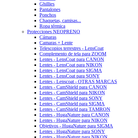
Ghillies
Pantalones
Ponchos
Chaquetas, camisas...
Ropa térmica
Protecciones NEOPRENO
Cámaras
Camaras + Lente
Telescopios terrestres - LensCoat
Complemento de tela para ZOOM
Lentes - LensCoat para CANON
Lentes - LensCoat para NIKON
Lentes - LensCoat para SIGMA
Lentes - LensCoat para SONY
Lentes - Lenscoat - OTRAS MARCAS
Lentes - CamShield para CANON
Lentes - CamShield para NIKON
Lentes - CamShield para SONY
Lentes - CamShield para SIGMA
Lentes - CamShield para TAMRON
Lentes - HugaNature para CANON
Lentes - HugaNature para NIKON
Objetivos - HugaNature para SIGMA
Lentes - HugaNature para SONY
Lentes - HugaNature para NIKON