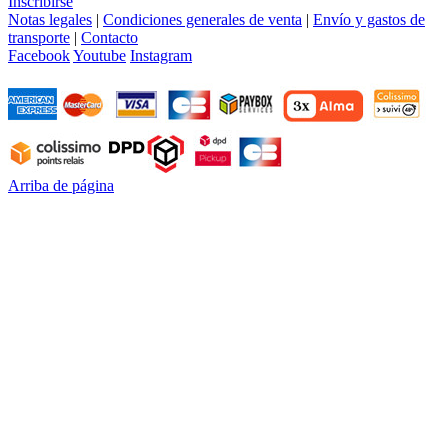
Inscribirse
Notas legales
|
Condiciones generales de venta
|
Envío y gastos de
transporte
|
Contacto
Facebook
Youtube
Instagram
Arriba de página