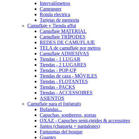
Intervalómetros
Camranger
Rotula electrica
Tarjetas de memoria
Camuflaje y Tienda affut
Camuflaje MATERIAL
Camuflaje TRÍPODES
REDES DE CAMUFLAJE
TELA de camuflaje por metros
Camuflaje ADHESIVAS
Tiendas - 1 LUGAR
Tiendas - 2 LUGARES
Tiendas - POP-UP
Tiendas de caza - MÓVILES
Tiendas - FLOTANTES
Tiendas - PACKS
Tiendas - ACCESSOIRES
ASIENTOS
Camuflaje para el fotógrafo
Bufandas...
Capuchas, sombreros, gorras
OXAZ - Capuches semi-rigides & accessoires
Juntos (chaqueta + pantalones)
Fantasmas del bosque
Guantes