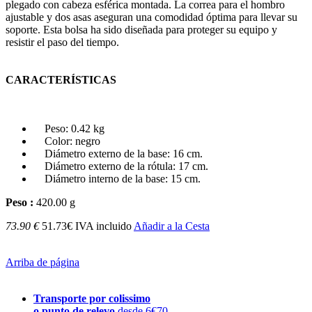
plegado con cabeza esférica montada. La correa para el hombro
ajustable y dos asas aseguran una comodidad óptima para llevar su
soporte. Esta bolsa ha sido diseñada para proteger su equipo y
resistir el paso del tiempo.
CARACTERÍSTICAS
Peso: 0.42 kg
Color: negro
Diámetro externo de la base: 16 cm.
Diámetro externo de la rótula: 17 cm.
Diámetro interno de la base: 15 cm.
Peso :
420.00 g
73.90 €
51.73€ IVA incluido
Añadir a la Cesta
Arriba de página
Transporte por colissimo
o punto de relevo
desde 6€70