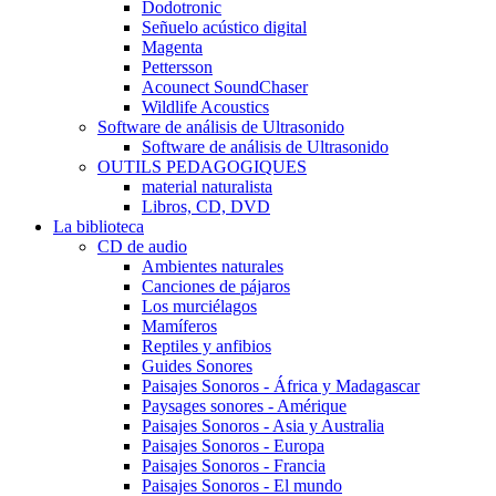
Dodotronic
Señuelo acústico digital
Magenta
Pettersson
Acounect SoundChaser
Wildlife Acoustics
Software de análisis de Ultrasonido
Software de análisis de Ultrasonido
OUTILS PEDAGOGIQUES
material naturalista
Libros, CD, DVD
La biblioteca
CD de audio
Ambientes naturales
Canciones de pájaros
Los murciélagos
Mamíferos
Reptiles y anfibios
Guides Sonores
Paisajes Sonoros - África y Madagascar
Paysages sonores - Amérique
Paisajes Sonoros - Asia y Australia
Paisajes Sonoros - Europa
Paisajes Sonoros - Francia
Paisajes Sonoros - El mundo