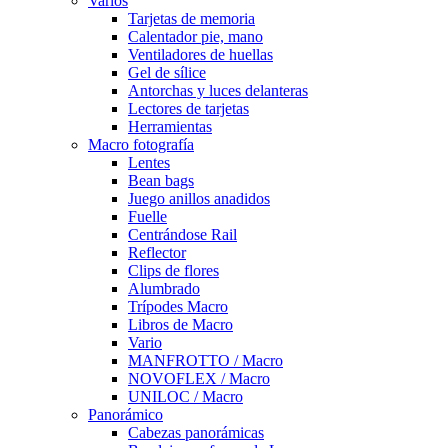
Varios
Tarjetas de memoria
Calentador pie, mano
Ventiladores de huellas
Gel de sílice
Antorchas y luces delanteras
Lectores de tarjetas
Herramientas
Macro fotografía
Lentes
Bean bags
Juego anillos anadidos
Fuelle
Centrándose Rail
Reflector
Clips de flores
Alumbrado
Trípodes Macro
Libros de Macro
Vario
MANFROTTO / Macro
NOVOFLEX / Macro
UNILOC / Macro
Panorámico
Cabezas panorámicas