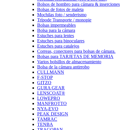
Bolsos de hombro para cámara & inserciones
Bolsas de fotos de maleta
Mochilas foto / senderismo
Trípode Transporte / monopie
Bolsas impermeables
Bolsa para la cámara
Estuches para lentes
Estuches para binoculares
Estuches para catalejos
Correas, conectores para bolsas de cámara.
Bolsas para TARJETAS DE MEMORIA
Varios bolsillos de almacenamiento
Bolsa de la cámara antirrobo
CULLMANN
F-STOP
GITZO
GURA GEAR
LENSCOAT®
LOWEPRO
MANFROTTO
NYA-EVO
PEAK DESIGN
TAMRAC
TENBA
TRAGOPAN