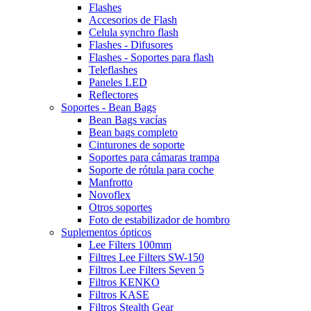
Flashes
Accesorios de Flash
Celula synchro flash
Flashes - Difusores
Flashes - Soportes para flash
Teleflashes
Paneles LED
Reflectores
Soportes - Bean Bags
Bean Bags vacías
Bean bags completo
Cinturones de soporte
Soportes para cámaras trampa
Soporte de rótula para coche
Manfrotto
Novoflex
Otros soportes
Foto de estabilizador de hombro
Suplementos ópticos
Lee Filters 100mm
Filtres Lee Filters SW-150
Filtros Lee Filters Seven 5
Filtros KENKO
Filtros KASE
Filtros Stealth Gear