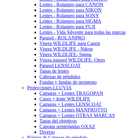
Lentes - Rolanpro para CANON
Lentes - Rolanpro para NIKON
Lentes - Rolanpro para SONY
Lentes - Rolanpro para SIGMA
Lentes - Rolanpro para FUJI
Lentes - Vida Silvestre para todas las marcas
Parasol - ROLANPRO
Visera WILDLIFE para Canon
Visera WILDLIFE - Nikon
Visera WILDLIFE- Sigma
Visera parasol WILDLIFE- Otros
Parasol LENSCOAT
Tapas de lentes
Cabezas de péndulos
Fundas y fundas de neopreno
Protecciones LLUVIA
Camaras + Lentes TRAGOPAN
Casos + lente WILDLIFE
Camaras + Lentes LENSCOAT
Camaras + Lentes MANFROTTO
Camaras + Lentes OTRAS MARCAS
Tapas del objetivos
Capotas semirrígidas OXAZ
Diverso
Rótulas & Cabezas de péndulo