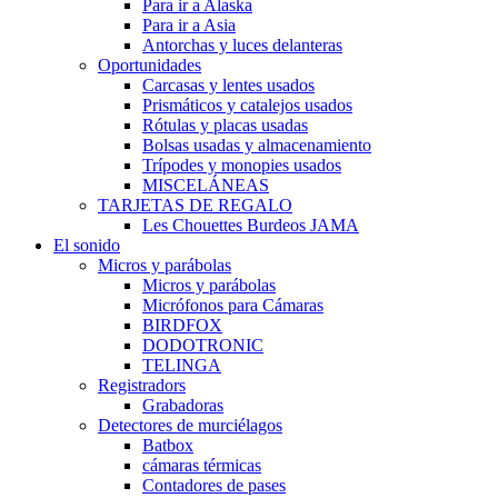
Para ir a Alaska
Para ir a Asia
Antorchas y luces delanteras
Oportunidades
Carcasas y lentes usados
Prismáticos y catalejos usados
Rótulas y placas usadas
Bolsas usadas y almacenamiento
Trípodes y monopies usados
MISCELÁNEAS
TARJETAS DE REGALO
Les Chouettes Burdeos JAMA
El sonido
Micros y parábolas
Micros y parábolas
Micrófonos para Cámaras
BIRDFOX
DODOTRONIC
TELINGA
Registradors
Grabadoras
Detectores de murciélagos
Batbox
cámaras térmicas
Contadores de pases