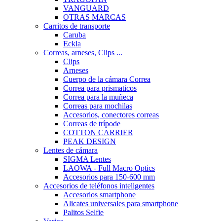
VANGUARD
OTRAS MARCAS
Carritos de transporte
Caruba
Eckla
Correas, arneses, Clips ...
Clips
Arneses
Cuerpo de la cámara Correa
Correa para prismaticos
Correa para la muñeca
Correas para mochilas
Accesorios, conectores correas
Correas de trípode
COTTON CARRIER
PEAK DESIGN
Lentes de cámara
SIGMA Lentes
LAOWA - Full Macro Optics
Accesorios para 150-600 mm
Accesorios de teléfonos inteligentes
Accesorios smartphone
Alicates universales para smartphone
Palitos Selfie