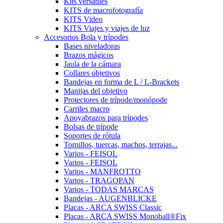
Kits versátiles
KITS de macrofotografía
KITS Video
KITS Viajes y viajes de luz
Accesorios Bola y trípodes
Bases niveladoras
Brazos mágicos
Jaula de la cámara
Collares objetivos
Bandejas en forma de L / L-Brackets
Manijas del objetivo
Protectores de trípode/monópode
Carriles macro
Apoyabrazos para trípodes
Bolsas de trípode
Soportes de rótula
Tornillos, tuercas, machos, terrajas...
Varios - FEISOL
Varios - FEISOL
Varios - MANFROTTO
Varios - TRAGOPAN
Varios - TODAS MARCAS
Bandejas - AUGENBLICKE
Placas - ARCA SWISS Classic
Placas - ARCA SWISS Monoball®Fix