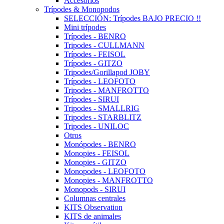
Accesorios
Trípodes & Monopodos
SELECCIÓN: Trípodes BAJO PRECIO !!
Mini trípodes
Trípodes - BENRO
Tripodes - CULLMANN
Trípodes - FEISOL
Trípodes - GITZO
Tripodes/Gorillapod JOBY
Trípodes - LEOFOTO
Tripodes - MANFROTTO
Trípodes - SIRUI
Tripodes - SMALLRIG
Tripodes - STARBLITZ
Tripodes - UNILOC
Otros
Monópodes - BENRO
Monopies - FEISOL
Monopies - GITZO
Monopodes - LEOFOTO
Monopies - MANFROTTO
Monopods - SIRUI
Columnas centrales
KITS Observation
KITS de animales