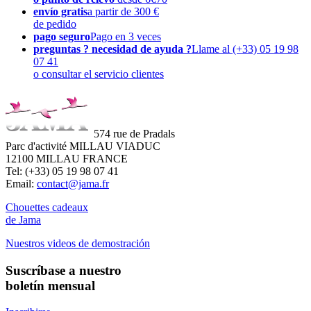
envío gratis
a partir de 300 €
de pedido
pago seguro
Pago en 3 veces
preguntas ? necesidad de ayuda ?
Llame al (+33) 05 19 98
07 41
o consultar el servicio clientes
574 rue de Pradals
Parc d'activité MILLAU VIADUC
12100 MILLAU FRANCE
Tel: (+33) 05 19 98 07 41
Email:
contact@jama.fr
Chouettes cadeaux
de Jama
Nuestros videos de demostración
Suscríbase a nuestro
boletín mensual