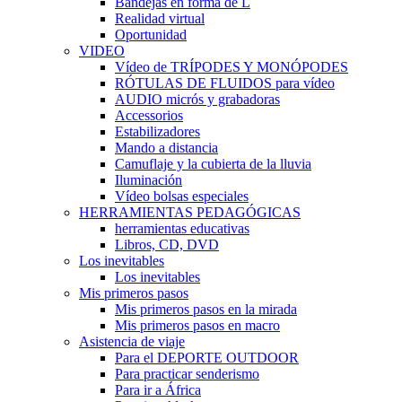
Bandejas en forma de L
Realidad virtual
Oportunidad
VIDEO
Vídeo de TRÍPODES Y MONÓPODES
RÓTULAS DE FLUIDOS para vídeo
AUDIO micrós y grabadoras
Accessorios
Estabilizadores
Mando a distancia
Camuflaje y la cubierta de la lluvia
Iluminación
Vídeo bolsas especiales
HERRAMIENTAS PEDAGÓGICAS
herramientas educativas
Libros, CD, DVD
Los inevitables
Los inevitables
Mis primeros pasos
Mis primeros pasos en la mirada
Mis primeros pasos en macro
Asistencia de viaje
Para el DEPORTE OUTDOOR
Para practicar senderismo
Para ir a África