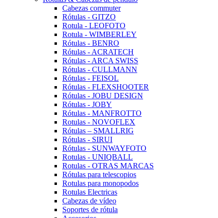
Cabezas commuter
Rótulas - GITZO
Rotula - LEOFOTO
Rotula - WIMBERLEY
Rótulas - BENRO
Rótulas - ACRATECH
Rótulas - ARCA SWISS
Rótulas - CULLMANN
Rótulas - FEISOL
Rótulas - FLEXSHOOTER
Rótulas - JOBU DESIGN
Rótulas - JOBY
Rótulas - MANFROTTO
Rotulas - NOVOFLEX
Rótulas – SMALLRIG
Rótulas - SIRUI
Rótulas - SUNWAYFOTO
Rotulas - UNIQBALL
Rotulas - OTRAS MARCAS
Rótulas para telescopios
Rotulas para monopodos
Rotulas Electricas
Cabezas de vídeo
Soportes de rótula