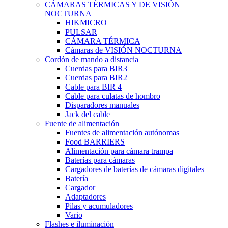
CÁMARAS TÉRMICAS Y DE VISIÓN
NOCTURNA
HIKMICRO
PULSAR
CÁMARA TÉRMICA
Cámaras de VISIÓN NOCTURNA
Cordón de mando a distancia
Cuerdas para BIR3
Cuerdas para BIR2
Cable para BIR 4
Cable para culatas de hombro
Disparadores manuales
Jack del cable
Fuente de alimentación
Fuentes de alimentación autónomas
Food BARRIERS
Alimentación para cámara trampa
Baterías para cámaras
Cargadores de baterías de cámaras digitales
Batería
Cargador
Adaptadores
Pilas y acumuladores
Vario
Flashes e iluminación