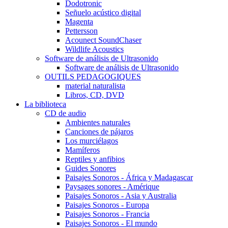
Dodotronic
Señuelo acústico digital
Magenta
Pettersson
Acounect SoundChaser
Wildlife Acoustics
Software de análisis de Ultrasonido
Software de análisis de Ultrasonido
OUTILS PEDAGOGIQUES
material naturalista
Libros, CD, DVD
La biblioteca
CD de audio
Ambientes naturales
Canciones de pájaros
Los murciélagos
Mamíferos
Reptiles y anfibios
Guides Sonores
Paisajes Sonoros - África y Madagascar
Paysages sonores - Amérique
Paisajes Sonoros - Asia y Australia
Paisajes Sonoros - Europa
Paisajes Sonoros - Francia
Paisajes Sonoros - El mundo