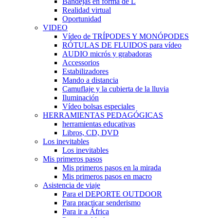
Bandejas en forma de L
Realidad virtual
Oportunidad
VIDEO
Vídeo de TRÍPODES Y MONÓPODES
RÓTULAS DE FLUIDOS para vídeo
AUDIO micrós y grabadoras
Accessorios
Estabilizadores
Mando a distancia
Camuflaje y la cubierta de la lluvia
Iluminación
Vídeo bolsas especiales
HERRAMIENTAS PEDAGÓGICAS
herramientas educativas
Libros, CD, DVD
Los inevitables
Los inevitables
Mis primeros pasos
Mis primeros pasos en la mirada
Mis primeros pasos en macro
Asistencia de viaje
Para el DEPORTE OUTDOOR
Para practicar senderismo
Para ir a África