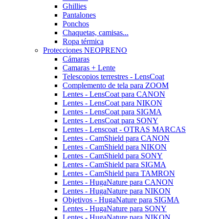
Ghillies
Pantalones
Ponchos
Chaquetas, camisas...
Ropa térmica
Protecciones NEOPRENO
Cámaras
Camaras + Lente
Telescopios terrestres - LensCoat
Complemento de tela para ZOOM
Lentes - LensCoat para CANON
Lentes - LensCoat para NIKON
Lentes - LensCoat para SIGMA
Lentes - LensCoat para SONY
Lentes - Lenscoat - OTRAS MARCAS
Lentes - CamShield para CANON
Lentes - CamShield para NIKON
Lentes - CamShield para SONY
Lentes - CamShield para SIGMA
Lentes - CamShield para TAMRON
Lentes - HugaNature para CANON
Lentes - HugaNature para NIKON
Objetivos - HugaNature para SIGMA
Lentes - HugaNature para SONY
Lentes - HugaNature para NIKON