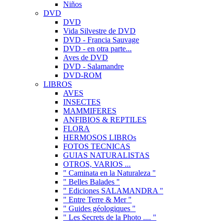
Niños
DVD
DVD
Vida Silvestre de DVD
DVD - Francia Sauvage
DVD - en otra parte...
Aves de DVD
DVD - Salamandre
DVD-ROM
LIBROS
AVES
INSECTES
MAMMIFERES
ANFIBIOS & REPTILES
FLORA
HERMOSOS LIBROs
FOTOS TECNICAS
GUIAS NATURALISTAS
OTROS, VARIOS ...
" Caminata en la Naturaleza "
" Belles Balades "
" Ediciones SALAMANDRA "
" Entre Terre & Mer "
" Guides géologiques "
" Les Secrets de la Photo .... "