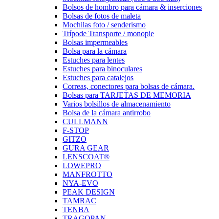
Bolsos de hombro para cámara & inserciones
Bolsas de fotos de maleta
Mochilas foto / senderismo
Trípode Transporte / monopie
Bolsas impermeables
Bolsa para la cámara
Estuches para lentes
Estuches para binoculares
Estuches para catalejos
Correas, conectores para bolsas de cámara.
Bolsas para TARJETAS DE MEMORIA
Varios bolsillos de almacenamiento
Bolsa de la cámara antirrobo
CULLMANN
F-STOP
GITZO
GURA GEAR
LENSCOAT®
LOWEPRO
MANFROTTO
NYA-EVO
PEAK DESIGN
TAMRAC
TENBA
TRAGOPAN