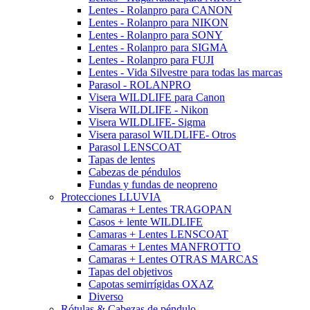
Lentes - Rolanpro para CANON
Lentes - Rolanpro para NIKON
Lentes - Rolanpro para SONY
Lentes - Rolanpro para SIGMA
Lentes - Rolanpro para FUJI
Lentes - Vida Silvestre para todas las marcas
Parasol - ROLANPRO
Visera WILDLIFE para Canon
Visera WILDLIFE - Nikon
Visera WILDLIFE- Sigma
Visera parasol WILDLIFE- Otros
Parasol LENSCOAT
Tapas de lentes
Cabezas de péndulos
Fundas y fundas de neopreno
Protecciones LLUVIA
Camaras + Lentes TRAGOPAN
Casos + lente WILDLIFE
Camaras + Lentes LENSCOAT
Camaras + Lentes MANFROTTO
Camaras + Lentes OTRAS MARCAS
Tapas del objetivos
Capotas semirrígidas OXAZ
Diverso
Rótulas & Cabezas de péndulo