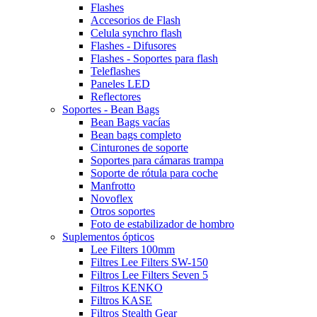
Flashes
Accesorios de Flash
Celula synchro flash
Flashes - Difusores
Flashes - Soportes para flash
Teleflashes
Paneles LED
Reflectores
Soportes - Bean Bags
Bean Bags vacías
Bean bags completo
Cinturones de soporte
Soportes para cámaras trampa
Soporte de rótula para coche
Manfrotto
Novoflex
Otros soportes
Foto de estabilizador de hombro
Suplementos ópticos
Lee Filters 100mm
Filtres Lee Filters SW-150
Filtros Lee Filters Seven 5
Filtros KENKO
Filtros KASE
Filtros Stealth Gear