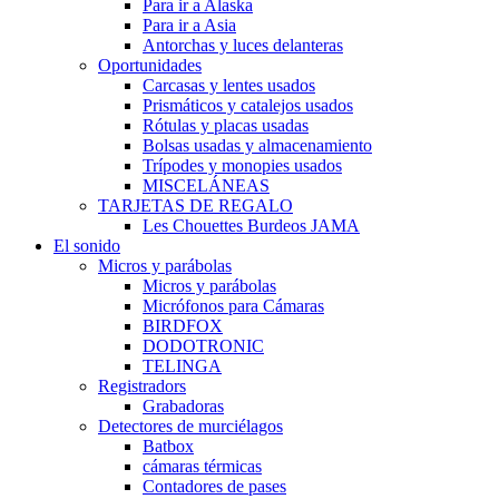
Para ir a Alaska
Para ir a Asia
Antorchas y luces delanteras
Oportunidades
Carcasas y lentes usados
Prismáticos y catalejos usados
Rótulas y placas usadas
Bolsas usadas y almacenamiento
Trípodes y monopies usados
MISCELÁNEAS
TARJETAS DE REGALO
Les Chouettes Burdeos JAMA
El sonido
Micros y parábolas
Micros y parábolas
Micrófonos para Cámaras
BIRDFOX
DODOTRONIC
TELINGA
Registradors
Grabadoras
Detectores de murciélagos
Batbox
cámaras térmicas
Contadores de pases