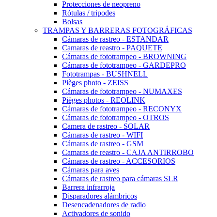
Protecciones de neopreno
Rótulas / tripodes
Bolsas
TRAMPAS Y BARRERAS FOTOGRÁFICAS
Cámaras de rastreo - ESTANDAR
Camaras de reastro - PAQUETE
Cámaras de fototrampeo - BROWNING
Cámaras de fototrampeo - GARDEPRO
Fototrampas - BUSHNELL
Pièges photo - ZEISS
Cámaras de fototrampeo - NUMAXES
Pièges photos - REOLINK
Cámaras de fototrampeo - RECONYX
Cámaras de fototrampeo - OTROS
Camera de rastreo - SOLAR
Cámaras de rastreo - WIFI
Cámaras de rastreo - GSM
Camaras de reastro - CAJA ANTIRROBO
Cámaras de rastreo - ACCESORIOS
Cámaras para aves
Cámaras de rastreo para cámaras SLR
Barrera infrarroja
Disparadores alámbricos
Desencadenadores de radio
Activadores de sonido