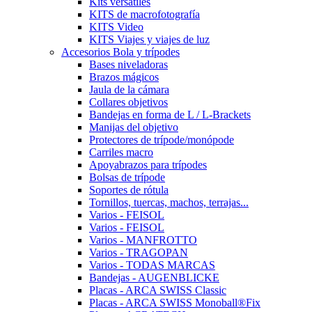
Kits versátiles
KITS de macrofotografía
KITS Video
KITS Viajes y viajes de luz
Accesorios Bola y trípodes
Bases niveladoras
Brazos mágicos
Jaula de la cámara
Collares objetivos
Bandejas en forma de L / L-Brackets
Manijas del objetivo
Protectores de trípode/monópode
Carriles macro
Apoyabrazos para trípodes
Bolsas de trípode
Soportes de rótula
Tornillos, tuercas, machos, terrajas...
Varios - FEISOL
Varios - FEISOL
Varios - MANFROTTO
Varios - TRAGOPAN
Varios - TODAS MARCAS
Bandejas - AUGENBLICKE
Placas - ARCA SWISS Classic
Placas - ARCA SWISS Monoball®Fix