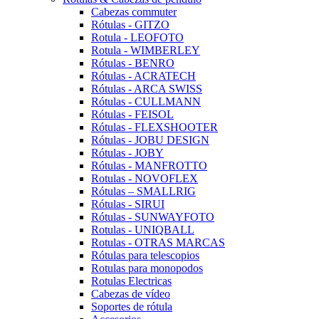
Cabezas commuter
Rótulas - GITZO
Rotula - LEOFOTO
Rotula - WIMBERLEY
Rótulas - BENRO
Rótulas - ACRATECH
Rótulas - ARCA SWISS
Rótulas - CULLMANN
Rótulas - FEISOL
Rótulas - FLEXSHOOTER
Rótulas - JOBU DESIGN
Rótulas - JOBY
Rótulas - MANFROTTO
Rotulas - NOVOFLEX
Rótulas – SMALLRIG
Rótulas - SIRUI
Rótulas - SUNWAYFOTO
Rotulas - UNIQBALL
Rotulas - OTRAS MARCAS
Rótulas para telescopios
Rotulas para monopodos
Rotulas Electricas
Cabezas de vídeo
Soportes de rótula