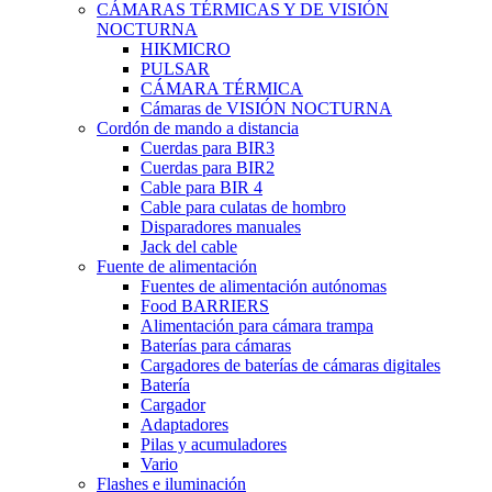
CÁMARAS TÉRMICAS Y DE VISIÓN
NOCTURNA
HIKMICRO
PULSAR
CÁMARA TÉRMICA
Cámaras de VISIÓN NOCTURNA
Cordón de mando a distancia
Cuerdas para BIR3
Cuerdas para BIR2
Cable para BIR 4
Cable para culatas de hombro
Disparadores manuales
Jack del cable
Fuente de alimentación
Fuentes de alimentación autónomas
Food BARRIERS
Alimentación para cámara trampa
Baterías para cámaras
Cargadores de baterías de cámaras digitales
Batería
Cargador
Adaptadores
Pilas y acumuladores
Vario
Flashes e iluminación