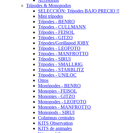
Accesorios
Trípodes & Monopodos
SELECCIÓN: Trípodes BAJO PRECIO !!
Mini trípodes
Trípodes - BENRO
Tripodes - CULLMANN
Trípodes - FEISOL
Trípodes - GITZO
Tripodes/Gorillapod JOBY
Trípodes - LEOFOTO
Tripodes - MANFROTTO
Trípodes - SIRUI
Tripodes - SMALLRIG
Tripodes - STARBLITZ
Tripodes - UNILOC
Otros
Monópodes - BENRO
Monopies - FEISOL
Monopies - GITZO
Monopodes - LEOFOTO
Monopies - MANFROTTO
Monopods - SIRUI
Columnas centrales
KITS Observation
KITS de animales