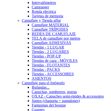
Intervalómetros
Camranger
Rotula electrica
Tarjetas de memoria
Camuflaje y Tienda affut
Camuflaje MATERIAL
Camuflaje TRÍPODES
REDES DE CAMUFLAJE
TELA de camuflaje por metros
Camuflaje ADHESIVAS
Tiendas - 1 LUGAR
Tiendas - 2 LUGARES
Tiendas - POP-UP
Tiendas de caza - MÓVILES
Tiendas - FLOTANTES
Tiendas - PACKS
Tiendas - ACCESSOIRES
ASIENTOS
Camuflaje para el fotógrafo
Bufandas...
Capuchas, sombreros, gorras
OXAZ - Capuches semi-rigides & accessoires
Juntos (chaqueta + pantalones)
Fantasmas del bosque
Guantes