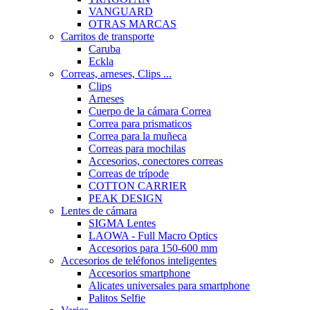
VANGUARD
OTRAS MARCAS
Carritos de transporte
Caruba
Eckla
Correas, arneses, Clips ...
Clips
Arneses
Cuerpo de la cámara Correa
Correa para prismaticos
Correa para la muñeca
Correas para mochilas
Accesorios, conectores correas
Correas de trípode
COTTON CARRIER
PEAK DESIGN
Lentes de cámara
SIGMA Lentes
LAOWA - Full Macro Optics
Accesorios para 150-600 mm
Accesorios de teléfonos inteligentes
Accesorios smartphone
Alicates universales para smartphone
Palitos Selfie