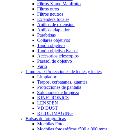
Filtros Xume Manfrotto
Filtros otros
Filtros neutros
Extenders focales
Anillos de extensión
Anillos adaptador
Parabrisas
Collares objetivos
Tapón objetivo
Tapón objetivo Kaiser
Accesorios telescopios
Parasol de objetivo
Vario
Limpieza / Protecciones de lentes y lentes
Limpiador
Trapos, cerbatanas, guantes
Protecciones de pantalla
Soluciones de limpieza
KINETRONICS
LENSPEN
VD DUST
REIDL IMAGING
Bolsas de fotograficas
Mochilas Foto
Mochilas fotográficas (500 a 800 mm)