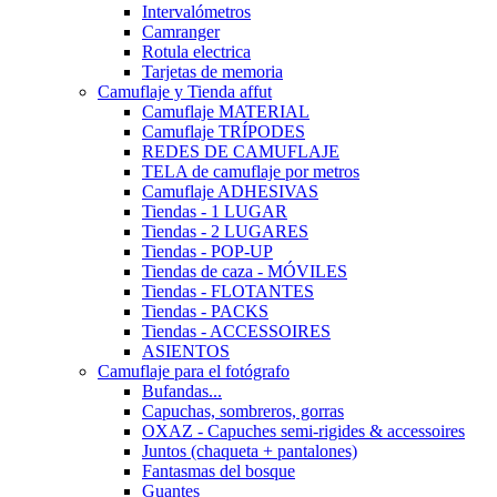
Intervalómetros
Camranger
Rotula electrica
Tarjetas de memoria
Camuflaje y Tienda affut
Camuflaje MATERIAL
Camuflaje TRÍPODES
REDES DE CAMUFLAJE
TELA de camuflaje por metros
Camuflaje ADHESIVAS
Tiendas - 1 LUGAR
Tiendas - 2 LUGARES
Tiendas - POP-UP
Tiendas de caza - MÓVILES
Tiendas - FLOTANTES
Tiendas - PACKS
Tiendas - ACCESSOIRES
ASIENTOS
Camuflaje para el fotógrafo
Bufandas...
Capuchas, sombreros, gorras
OXAZ - Capuches semi-rigides & accessoires
Juntos (chaqueta + pantalones)
Fantasmas del bosque
Guantes