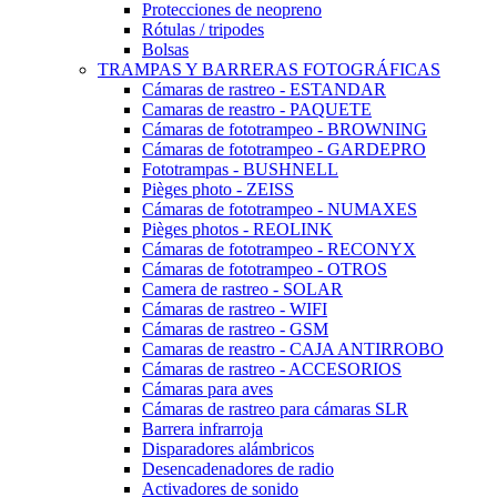
Protecciones de neopreno
Rótulas / tripodes
Bolsas
TRAMPAS Y BARRERAS FOTOGRÁFICAS
Cámaras de rastreo - ESTANDAR
Camaras de reastro - PAQUETE
Cámaras de fototrampeo - BROWNING
Cámaras de fototrampeo - GARDEPRO
Fototrampas - BUSHNELL
Pièges photo - ZEISS
Cámaras de fototrampeo - NUMAXES
Pièges photos - REOLINK
Cámaras de fototrampeo - RECONYX
Cámaras de fototrampeo - OTROS
Camera de rastreo - SOLAR
Cámaras de rastreo - WIFI
Cámaras de rastreo - GSM
Camaras de reastro - CAJA ANTIRROBO
Cámaras de rastreo - ACCESORIOS
Cámaras para aves
Cámaras de rastreo para cámaras SLR
Barrera infrarroja
Disparadores alámbricos
Desencadenadores de radio
Activadores de sonido