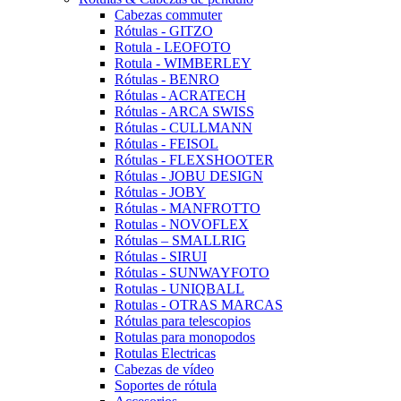
Cabezas commuter
Rótulas - GITZO
Rotula - LEOFOTO
Rotula - WIMBERLEY
Rótulas - BENRO
Rótulas - ACRATECH
Rótulas - ARCA SWISS
Rótulas - CULLMANN
Rótulas - FEISOL
Rótulas - FLEXSHOOTER
Rótulas - JOBU DESIGN
Rótulas - JOBY
Rótulas - MANFROTTO
Rotulas - NOVOFLEX
Rótulas – SMALLRIG
Rótulas - SIRUI
Rótulas - SUNWAYFOTO
Rotulas - UNIQBALL
Rotulas - OTRAS MARCAS
Rótulas para telescopios
Rotulas para monopodos
Rotulas Electricas
Cabezas de vídeo
Soportes de rótula