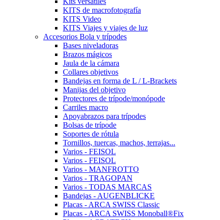
Kits versátiles
KITS de macrofotografía
KITS Video
KITS Viajes y viajes de luz
Accesorios Bola y trípodes
Bases niveladoras
Brazos mágicos
Jaula de la cámara
Collares objetivos
Bandejas en forma de L / L-Brackets
Manijas del objetivo
Protectores de trípode/monópode
Carriles macro
Apoyabrazos para trípodes
Bolsas de trípode
Soportes de rótula
Tornillos, tuercas, machos, terrajas...
Varios - FEISOL
Varios - FEISOL
Varios - MANFROTTO
Varios - TRAGOPAN
Varios - TODAS MARCAS
Bandejas - AUGENBLICKE
Placas - ARCA SWISS Classic
Placas - ARCA SWISS Monoball®Fix