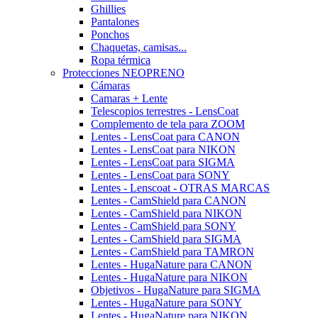
Ghillies
Pantalones
Ponchos
Chaquetas, camisas...
Ropa térmica
Protecciones NEOPRENO
Cámaras
Camaras + Lente
Telescopios terrestres - LensCoat
Complemento de tela para ZOOM
Lentes - LensCoat para CANON
Lentes - LensCoat para NIKON
Lentes - LensCoat para SIGMA
Lentes - LensCoat para SONY
Lentes - Lenscoat - OTRAS MARCAS
Lentes - CamShield para CANON
Lentes - CamShield para NIKON
Lentes - CamShield para SONY
Lentes - CamShield para SIGMA
Lentes - CamShield para TAMRON
Lentes - HugaNature para CANON
Lentes - HugaNature para NIKON
Objetivos - HugaNature para SIGMA
Lentes - HugaNature para SONY
Lentes - HugaNature para NIKON