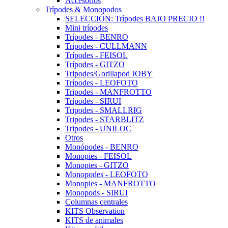
Accesorios
Trípodes & Monopodos
SELECCIÓN: Trípodes BAJO PRECIO !!
Mini trípodes
Trípodes - BENRO
Tripodes - CULLMANN
Trípodes - FEISOL
Trípodes - GITZO
Tripodes/Gorillapod JOBY
Trípodes - LEOFOTO
Tripodes - MANFROTTO
Trípodes - SIRUI
Tripodes - SMALLRIG
Tripodes - STARBLITZ
Tripodes - UNILOC
Otros
Monópodes - BENRO
Monopies - FEISOL
Monopies - GITZO
Monopodes - LEOFOTO
Monopies - MANFROTTO
Monopods - SIRUI
Columnas centrales
KITS Observation
KITS de animales