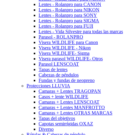
Lentes - Rolanpro para CANON
Lentes - Rolanpro para NIKON
Lentes - Rolanpro para SONY
Lentes - Rolanpro para SIGMA
Lentes - Rolanpro para FUJI
Lentes - Vida Silvestre para todas las marcas
Parasol - ROLANPRO
Visera WILDLIFE para Canon
Visera WILDLIFE - Nikon
Visera WILDLIFE- Sigma
Visera parasol WILDLIFE- Otros
Parasol LENSCOAT
Tapas de lentes
Cabezas de péndulos
Fundas y fundas de neopreno
Protecciones LLUVIA
Camaras + Lentes TRAGOPAN
Casos + lente WILDLIFE
Camaras + Lentes LENSCOAT
Camaras + Lentes MANFROTTO
Camaras + Lentes OTRAS MARCAS
Tapas del objetivos
Capotas semirrígidas OXAZ
Diverso
Rótulas & Cabezas de péndulo