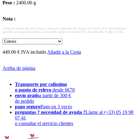
Peso :
2400.00 g
Nota :
¡Tenga en cuenta que esta bolsa se vende por separado! Se requiere un inserto RCI adicional para
guardar su equipo fotográfico. Este modelo admite un inserto RCI de tallas
XS, S, M, L o XL.
449.00 € IVA incluido
Añadir a la Cesta
Arriba de página
Transporte por colissimo
o punto de relevo
desde 6€70
envío gratis
a partir de 300 €
de pedido
pago seguro
Pago en 3 veces
preguntas ? necesidad de ayuda ?
Llame al (+33) 05 19 98
07 41
o consultar el servicio clientes