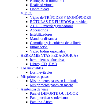
Bandejas en forma de L
Realidad virtual
Oportunidad
VIDEO
Vídeo de TRÍPODES Y MONÓPODES
RÓTULAS DE FLUIDOS para vídeo
AUDIO micrós y grabadoras
Accessorios
Estabilizadores
Mando a distancia
Camuflaje y la cubierta de la lluvia
Iluminación
Vídeo bolsas especiales
HERRAMIENTAS PEDAGÓGICAS
herramientas educativas
Libros, CD, DVD
Los inevitables
Los inevitables
Mis primeros pasos
Mis primeros pasos en la mirada
Mis primeros pasos en macro
Asistencia de viaje
Para el DEPORTE OUTDOOR
Para practicar senderismo
Para ir a África