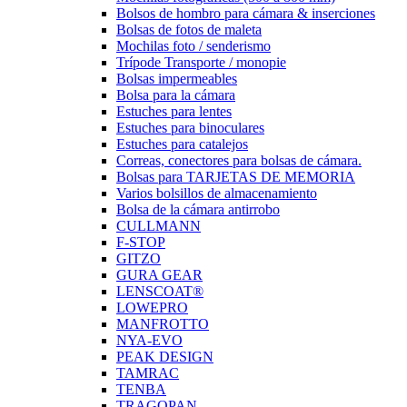
Bolsos de hombro para cámara & inserciones
Bolsas de fotos de maleta
Mochilas foto / senderismo
Trípode Transporte / monopie
Bolsas impermeables
Bolsa para la cámara
Estuches para lentes
Estuches para binoculares
Estuches para catalejos
Correas, conectores para bolsas de cámara.
Bolsas para TARJETAS DE MEMORIA
Varios bolsillos de almacenamiento
Bolsa de la cámara antirrobo
CULLMANN
F-STOP
GITZO
GURA GEAR
LENSCOAT®
LOWEPRO
MANFROTTO
NYA-EVO
PEAK DESIGN
TAMRAC
TENBA
TRAGOPAN