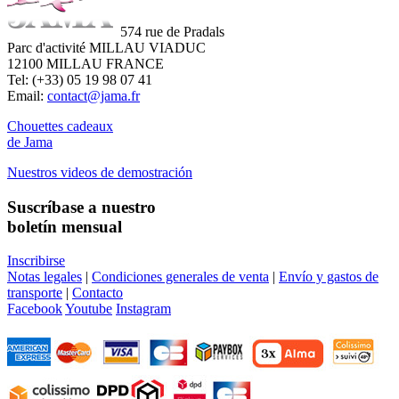
574 rue de Pradals
Parc d'activité MILLAU VIADUC
12100 MILLAU FRANCE
Tel: (+33) 05 19 98 07 41
Email:
contact@jama.fr
Chouettes cadeaux
de Jama
Nuestros videos de demostración
Suscríbase a nuestro
boletín mensual
Inscribirse
Notas legales
|
Condiciones generales de venta
|
Envío y gastos de
transporte
|
Contacto
Facebook
Youtube
Instagram