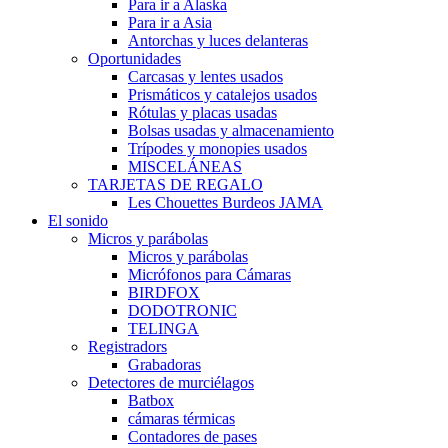
Para ir a Alaska
Para ir a Asia
Antorchas y luces delanteras
Oportunidades
Carcasas y lentes usados
Prismáticos y catalejos usados
Rótulas y placas usadas
Bolsas usadas y almacenamiento
Trípodes y monopies usados
MISCELÁNEAS
TARJETAS DE REGALO
Les Chouettes Burdeos JAMA
El sonido
Micros y parábolas
Micros y parábolas
Micrófonos para Cámaras
BIRDFOX
DODOTRONIC
TELINGA
Registradors
Grabadoras
Detectores de murciélagos
Batbox
cámaras térmicas
Contadores de pases