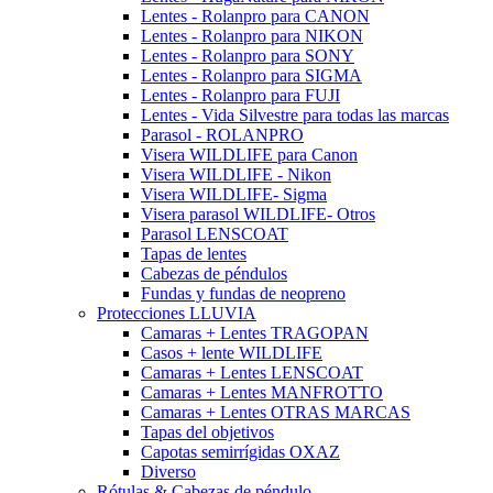
Lentes - Rolanpro para CANON
Lentes - Rolanpro para NIKON
Lentes - Rolanpro para SONY
Lentes - Rolanpro para SIGMA
Lentes - Rolanpro para FUJI
Lentes - Vida Silvestre para todas las marcas
Parasol - ROLANPRO
Visera WILDLIFE para Canon
Visera WILDLIFE - Nikon
Visera WILDLIFE- Sigma
Visera parasol WILDLIFE- Otros
Parasol LENSCOAT
Tapas de lentes
Cabezas de péndulos
Fundas y fundas de neopreno
Protecciones LLUVIA
Camaras + Lentes TRAGOPAN
Casos + lente WILDLIFE
Camaras + Lentes LENSCOAT
Camaras + Lentes MANFROTTO
Camaras + Lentes OTRAS MARCAS
Tapas del objetivos
Capotas semirrígidas OXAZ
Diverso
Rótulas & Cabezas de péndulo