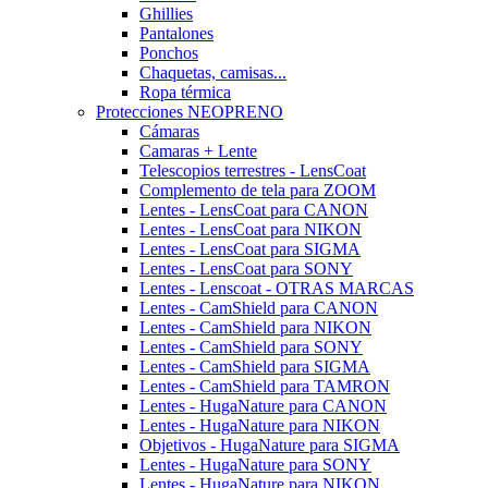
Ghillies
Pantalones
Ponchos
Chaquetas, camisas...
Ropa térmica
Protecciones NEOPRENO
Cámaras
Camaras + Lente
Telescopios terrestres - LensCoat
Complemento de tela para ZOOM
Lentes - LensCoat para CANON
Lentes - LensCoat para NIKON
Lentes - LensCoat para SIGMA
Lentes - LensCoat para SONY
Lentes - Lenscoat - OTRAS MARCAS
Lentes - CamShield para CANON
Lentes - CamShield para NIKON
Lentes - CamShield para SONY
Lentes - CamShield para SIGMA
Lentes - CamShield para TAMRON
Lentes - HugaNature para CANON
Lentes - HugaNature para NIKON
Objetivos - HugaNature para SIGMA
Lentes - HugaNature para SONY
Lentes - HugaNature para NIKON