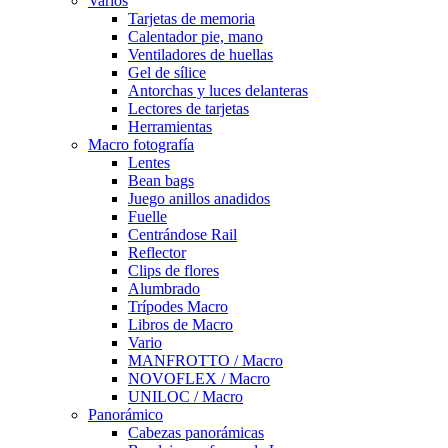
Varios
Tarjetas de memoria
Calentador pie, mano
Ventiladores de huellas
Gel de sílice
Antorchas y luces delanteras
Lectores de tarjetas
Herramientas
Macro fotografía
Lentes
Bean bags
Juego anillos anadidos
Fuelle
Centrándose Rail
Reflector
Clips de flores
Alumbrado
Trípodes Macro
Libros de Macro
Vario
MANFROTTO / Macro
NOVOFLEX / Macro
UNILOC / Macro
Panorámico
Cabezas panorámicas