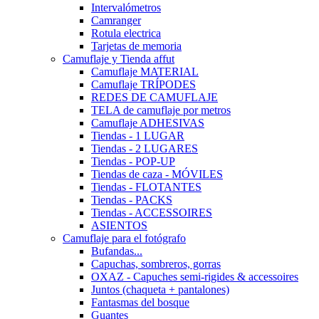
Intervalómetros
Camranger
Rotula electrica
Tarjetas de memoria
Camuflaje y Tienda affut
Camuflaje MATERIAL
Camuflaje TRÍPODES
REDES DE CAMUFLAJE
TELA de camuflaje por metros
Camuflaje ADHESIVAS
Tiendas - 1 LUGAR
Tiendas - 2 LUGARES
Tiendas - POP-UP
Tiendas de caza - MÓVILES
Tiendas - FLOTANTES
Tiendas - PACKS
Tiendas - ACCESSOIRES
ASIENTOS
Camuflaje para el fotógrafo
Bufandas...
Capuchas, sombreros, gorras
OXAZ - Capuches semi-rigides & accessoires
Juntos (chaqueta + pantalones)
Fantasmas del bosque
Guantes