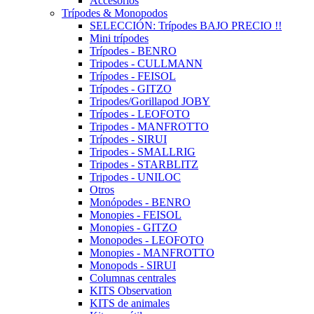
Accesorios
Trípodes & Monopodos
SELECCIÓN: Trípodes BAJO PRECIO !!
Mini trípodes
Trípodes - BENRO
Tripodes - CULLMANN
Trípodes - FEISOL
Trípodes - GITZO
Tripodes/Gorillapod JOBY
Trípodes - LEOFOTO
Tripodes - MANFROTTO
Trípodes - SIRUI
Tripodes - SMALLRIG
Tripodes - STARBLITZ
Tripodes - UNILOC
Otros
Monópodes - BENRO
Monopies - FEISOL
Monopies - GITZO
Monopodes - LEOFOTO
Monopies - MANFROTTO
Monopods - SIRUI
Columnas centrales
KITS Observation
KITS de animales