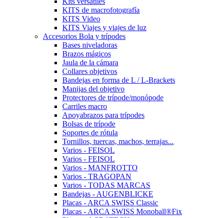
Kits versátiles
KITS de macrofotografía
KITS Video
KITS Viajes y viajes de luz
Accesorios Bola y trípodes
Bases niveladoras
Brazos mágicos
Jaula de la cámara
Collares objetivos
Bandejas en forma de L / L-Brackets
Manijas del objetivo
Protectores de trípode/monópode
Carriles macro
Apoyabrazos para trípodes
Bolsas de trípode
Soportes de rótula
Tornillos, tuercas, machos, terrajas...
Varios - FEISOL
Varios - FEISOL
Varios - MANFROTTO
Varios - TRAGOPAN
Varios - TODAS MARCAS
Bandejas - AUGENBLICKE
Placas - ARCA SWISS Classic
Placas - ARCA SWISS Monoball®Fix