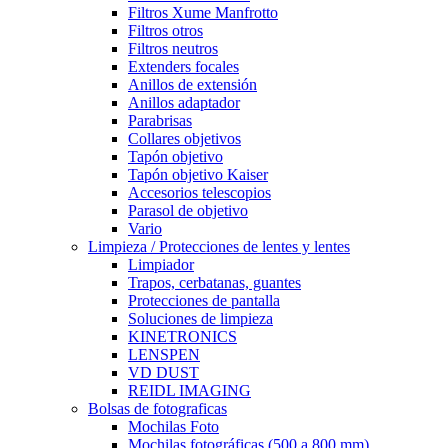
Filtros Xume Manfrotto
Filtros otros
Filtros neutros
Extenders focales
Anillos de extensión
Anillos adaptador
Parabrisas
Collares objetivos
Tapón objetivo
Tapón objetivo Kaiser
Accesorios telescopios
Parasol de objetivo
Vario
Limpieza / Protecciones de lentes y lentes
Limpiador
Trapos, cerbatanas, guantes
Protecciones de pantalla
Soluciones de limpieza
KINETRONICS
LENSPEN
VD DUST
REIDL IMAGING
Bolsas de fotograficas
Mochilas Foto
Mochilas fotográficas (500 a 800 mm)