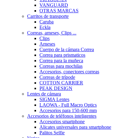
VANGUARD
OTRAS MARCAS
Carritos de transporte
Caruba
Eckla
Correas, arneses, Clips ...
Clips
Arneses
Cuerpo de la cámara Correa
Correa para prismaticos
Correa para la muñeca
Correas para mochilas
Accesorios, conectores correas
Correas de trípode
COTTON CARRIER
PEAK DESIGN
Lentes de cámara
SIGMA Lentes
LAOWA - Full Macro Optics
Accesorios para 150-600 mm
Accesorios de teléfonos inteligentes
Accesorios smartphone
Alicates universales para smartphone
Palitos Selfie