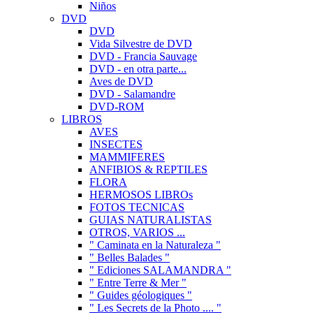
Niños
DVD
DVD
Vida Silvestre de DVD
DVD - Francia Sauvage
DVD - en otra parte...
Aves de DVD
DVD - Salamandre
DVD-ROM
LIBROS
AVES
INSECTES
MAMMIFERES
ANFIBIOS & REPTILES
FLORA
HERMOSOS LIBROs
FOTOS TECNICAS
GUIAS NATURALISTAS
OTROS, VARIOS ...
" Caminata en la Naturaleza "
" Belles Balades "
" Ediciones SALAMANDRA "
" Entre Terre & Mer "
" Guides géologiques "
" Les Secrets de la Photo .... "