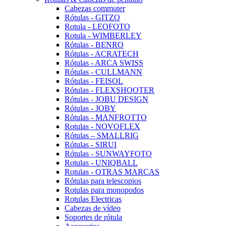
Cabezas commuter
Rótulas - GITZO
Rotula - LEOFOTO
Rotula - WIMBERLEY
Rótulas - BENRO
Rótulas - ACRATECH
Rótulas - ARCA SWISS
Rótulas - CULLMANN
Rótulas - FEISOL
Rótulas - FLEXSHOOTER
Rótulas - JOBU DESIGN
Rótulas - JOBY
Rótulas - MANFROTTO
Rotulas - NOVOFLEX
Rótulas – SMALLRIG
Rótulas - SIRUI
Rótulas - SUNWAYFOTO
Rotulas - UNIQBALL
Rotulas - OTRAS MARCAS
Rótulas para telescopios
Rotulas para monopodos
Rotulas Electricas
Cabezas de vídeo
Soportes de rótula