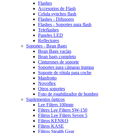
Flashes
Accesorios de Flash
Celula synchro flash
Flashes - Difusores
Flashes - Soportes para flash
Teleflashes
Paneles LED
Reflectores
Soportes - Bean Bags
Bean Bags vacías
Bean bags completo
Cinturones de soporte
Soportes para cámaras trampa
Soporte de rótula para coche
Manfrotto
Novoflex
Otros soportes
Foto de estabilizador de hombro
Suplementos ópticos
Lee Filters 100mm
Filtres Lee Filters SW-150
Filtros Lee Filters Seven 5
Filtros KENKO
Filtros KASE
Filtros Stealth Gear