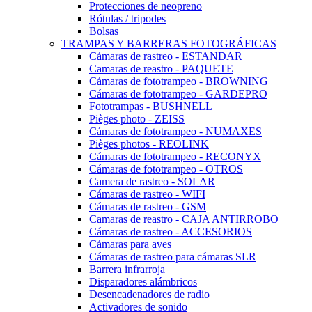
Protecciones de neopreno
Rótulas / tripodes
Bolsas
TRAMPAS Y BARRERAS FOTOGRÁFICAS
Cámaras de rastreo - ESTANDAR
Camaras de reastro - PAQUETE
Cámaras de fototrampeo - BROWNING
Cámaras de fototrampeo - GARDEPRO
Fototrampas - BUSHNELL
Pièges photo - ZEISS
Cámaras de fototrampeo - NUMAXES
Pièges photos - REOLINK
Cámaras de fototrampeo - RECONYX
Cámaras de fototrampeo - OTROS
Camera de rastreo - SOLAR
Cámaras de rastreo - WIFI
Cámaras de rastreo - GSM
Camaras de reastro - CAJA ANTIRROBO
Cámaras de rastreo - ACCESORIOS
Cámaras para aves
Cámaras de rastreo para cámaras SLR
Barrera infrarroja
Disparadores alámbricos
Desencadenadores de radio
Activadores de sonido