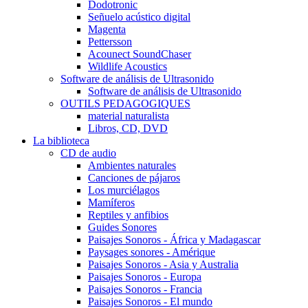
Dodotronic
Señuelo acústico digital
Magenta
Pettersson
Acounect SoundChaser
Wildlife Acoustics
Software de análisis de Ultrasonido
Software de análisis de Ultrasonido
OUTILS PEDAGOGIQUES
material naturalista
Libros, CD, DVD
La biblioteca
CD de audio
Ambientes naturales
Canciones de pájaros
Los murciélagos
Mamíferos
Reptiles y anfibios
Guides Sonores
Paisajes Sonoros - África y Madagascar
Paysages sonores - Amérique
Paisajes Sonoros - Asia y Australia
Paisajes Sonoros - Europa
Paisajes Sonoros - Francia
Paisajes Sonoros - El mundo