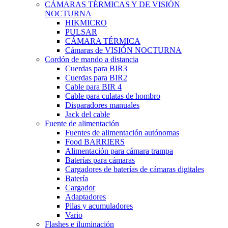
CÁMARAS TÉRMICAS Y DE VISIÓN
NOCTURNA
HIKMICRO
PULSAR
CÁMARA TÉRMICA
Cámaras de VISIÓN NOCTURNA
Cordón de mando a distancia
Cuerdas para BIR3
Cuerdas para BIR2
Cable para BIR 4
Cable para culatas de hombro
Disparadores manuales
Jack del cable
Fuente de alimentación
Fuentes de alimentación autónomas
Food BARRIERS
Alimentación para cámara trampa
Baterías para cámaras
Cargadores de baterías de cámaras digitales
Batería
Cargador
Adaptadores
Pilas y acumuladores
Vario
Flashes e iluminación