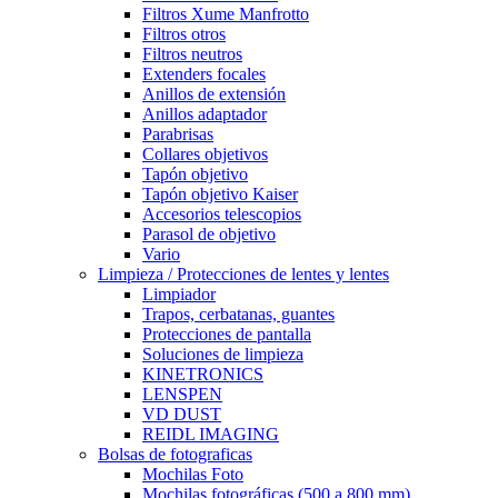
Filtros Xume Manfrotto
Filtros otros
Filtros neutros
Extenders focales
Anillos de extensión
Anillos adaptador
Parabrisas
Collares objetivos
Tapón objetivo
Tapón objetivo Kaiser
Accesorios telescopios
Parasol de objetivo
Vario
Limpieza / Protecciones de lentes y lentes
Limpiador
Trapos, cerbatanas, guantes
Protecciones de pantalla
Soluciones de limpieza
KINETRONICS
LENSPEN
VD DUST
REIDL IMAGING
Bolsas de fotograficas
Mochilas Foto
Mochilas fotográficas (500 a 800 mm)