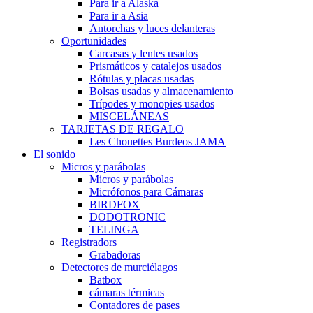
Para ir a Alaska
Para ir a Asia
Antorchas y luces delanteras
Oportunidades
Carcasas y lentes usados
Prismáticos y catalejos usados
Rótulas y placas usadas
Bolsas usadas y almacenamiento
Trípodes y monopies usados
MISCELÁNEAS
TARJETAS DE REGALO
Les Chouettes Burdeos JAMA
El sonido
Micros y parábolas
Micros y parábolas
Micrófonos para Cámaras
BIRDFOX
DODOTRONIC
TELINGA
Registradors
Grabadoras
Detectores de murciélagos
Batbox
cámaras térmicas
Contadores de pases