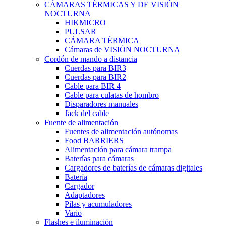
CÁMARAS TÉRMICAS Y DE VISIÓN
NOCTURNA
HIKMICRO
PULSAR
CÁMARA TÉRMICA
Cámaras de VISIÓN NOCTURNA
Cordón de mando a distancia
Cuerdas para BIR3
Cuerdas para BIR2
Cable para BIR 4
Cable para culatas de hombro
Disparadores manuales
Jack del cable
Fuente de alimentación
Fuentes de alimentación autónomas
Food BARRIERS
Alimentación para cámara trampa
Baterías para cámaras
Cargadores de baterías de cámaras digitales
Batería
Cargador
Adaptadores
Pilas y acumuladores
Vario
Flashes e iluminación