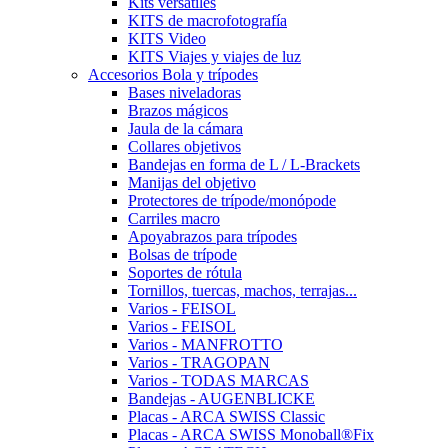
Kits versátiles
KITS de macrofotografía
KITS Video
KITS Viajes y viajes de luz
Accesorios Bola y trípodes
Bases niveladoras
Brazos mágicos
Jaula de la cámara
Collares objetivos
Bandejas en forma de L / L-Brackets
Manijas del objetivo
Protectores de trípode/monópode
Carriles macro
Apoyabrazos para trípodes
Bolsas de trípode
Soportes de rótula
Tornillos, tuercas, machos, terrajas...
Varios - FEISOL
Varios - FEISOL
Varios - MANFROTTO
Varios - TRAGOPAN
Varios - TODAS MARCAS
Bandejas - AUGENBLICKE
Placas - ARCA SWISS Classic
Placas - ARCA SWISS Monoball®Fix