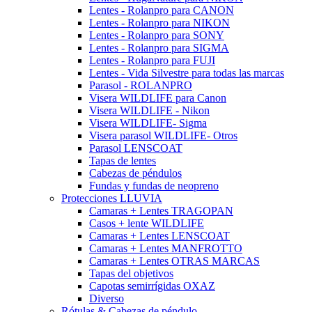
Lentes - Rolanpro para CANON
Lentes - Rolanpro para NIKON
Lentes - Rolanpro para SONY
Lentes - Rolanpro para SIGMA
Lentes - Rolanpro para FUJI
Lentes - Vida Silvestre para todas las marcas
Parasol - ROLANPRO
Visera WILDLIFE para Canon
Visera WILDLIFE - Nikon
Visera WILDLIFE- Sigma
Visera parasol WILDLIFE- Otros
Parasol LENSCOAT
Tapas de lentes
Cabezas de péndulos
Fundas y fundas de neopreno
Protecciones LLUVIA
Camaras + Lentes TRAGOPAN
Casos + lente WILDLIFE
Camaras + Lentes LENSCOAT
Camaras + Lentes MANFROTTO
Camaras + Lentes OTRAS MARCAS
Tapas del objetivos
Capotas semirrígidas OXAZ
Diverso
Rótulas & Cabezas de péndulo