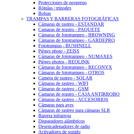
Protecciones de neopreno
Rótulas / tripodes
Bolsas
TRAMPAS Y BARRERAS FOTOGRÁFICAS
Cámaras de rastreo - ESTANDAR
Camaras de reastro - PAQUETE
Cámaras de fototrampeo - BROWNING
Cámaras de fototrampeo - GARDEPRO
Fototrampas - BUSHNELL
Pièges photo - ZEISS
Cámaras de fototrampeo - NUMAXES
Pièges photos - REOLINK
Cámaras de fototrampeo - RECONYX
Cámaras de fototrampeo - OTROS
Camera de rastreo - SOLAR
Cámaras de rastreo - WIFI
Cámaras de rastreo - GSM
Camaras de reastro - CAJA ANTIRROBO
Cámaras de rastreo - ACCESORIOS
Cámaras para aves
Cámaras de rastreo para cámaras SLR
Barrera infrarroja
Disparadores alámbricos
Desencadenadores de radio
Activadores de sonido