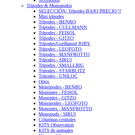
Accesorios
Trípodes & Monopodos
SELECCIÓN: Trípodes BAJO PRECIO !!
Mini trípodes
Trípodes - BENRO
Tripodes - CULLMANN
Trípodes - FEISOL
Trípodes - GITZO
Tripodes/Gorillapod JOBY
Trípodes - LEOFOTO
Tripodes - MANFROTTO
Trípodes - SIRUI
Tripodes - SMALLRIG
Tripodes - STARBLITZ
Tripodes - UNILOC
Otros
Monópodes - BENRO
Monopies - FEISOL
Monopies - GITZO
Monopodes - LEOFOTO
Monopies - MANFROTTO
Monopods - SIRUI
Columnas centrales
KITS Observation
KITS de animales