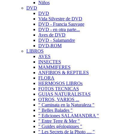
Niños
DVD
DVD
Vida Silvestre de DVD
DVD - Francia Sauvage
DVD - en otra parte...
Aves de DVD
DVD - Salamandre
DVD-ROM
LIBROS
AVES
INSECTES
MAMMIFERES
ANFIBIOS & REPTILES
FLORA
HERMOSOS LIBROs
FOTOS TECNICAS
GUIAS NATURALISTAS
OTROS, VARIOS ...
" Caminata en la Naturaleza "
" Belles Balades "
" Ediciones SALAMANDRA "
" Entre Terre & Mer "
" Guides géologiques "
" Les Secrets de la Photo .... "