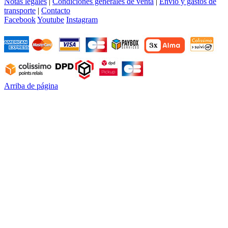
Notas legales
|
Condiciones generales de venta
|
Envío y gastos de
transporte
|
Contacto
Facebook
Youtube
Instagram
Arriba de página