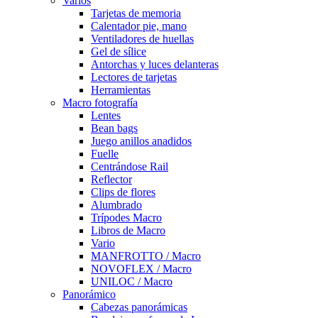
Varios
Tarjetas de memoria
Calentador pie, mano
Ventiladores de huellas
Gel de sílice
Antorchas y luces delanteras
Lectores de tarjetas
Herramientas
Macro fotografía
Lentes
Bean bags
Juego anillos anadidos
Fuelle
Centrándose Rail
Reflector
Clips de flores
Alumbrado
Trípodes Macro
Libros de Macro
Vario
MANFROTTO / Macro
NOVOFLEX / Macro
UNILOC / Macro
Panorámico
Cabezas panorámicas