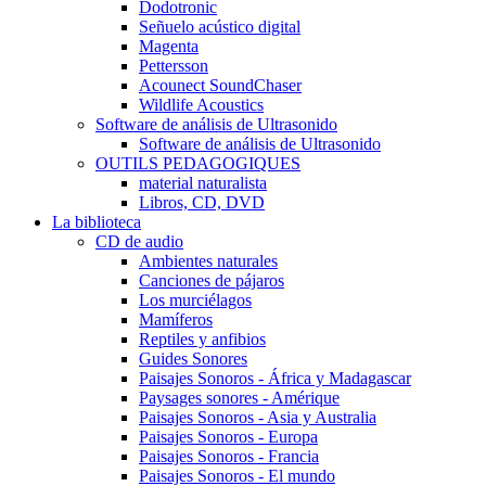
Dodotronic
Señuelo acústico digital
Magenta
Pettersson
Acounect SoundChaser
Wildlife Acoustics
Software de análisis de Ultrasonido
Software de análisis de Ultrasonido
OUTILS PEDAGOGIQUES
material naturalista
Libros, CD, DVD
La biblioteca
CD de audio
Ambientes naturales
Canciones de pájaros
Los murciélagos
Mamíferos
Reptiles y anfibios
Guides Sonores
Paisajes Sonoros - África y Madagascar
Paysages sonores - Amérique
Paisajes Sonoros - Asia y Australia
Paisajes Sonoros - Europa
Paisajes Sonoros - Francia
Paisajes Sonoros - El mundo