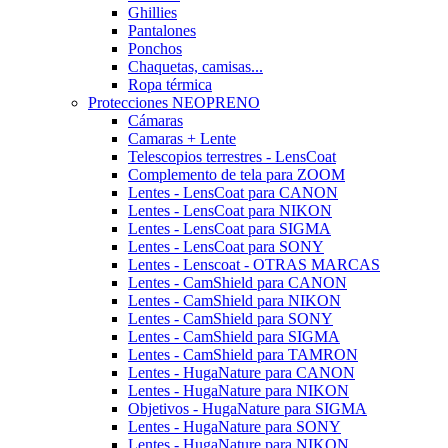
Ghillies
Pantalones
Ponchos
Chaquetas, camisas...
Ropa térmica
Protecciones NEOPRENO
Cámaras
Camaras + Lente
Telescopios terrestres - LensCoat
Complemento de tela para ZOOM
Lentes - LensCoat para CANON
Lentes - LensCoat para NIKON
Lentes - LensCoat para SIGMA
Lentes - LensCoat para SONY
Lentes - Lenscoat - OTRAS MARCAS
Lentes - CamShield para CANON
Lentes - CamShield para NIKON
Lentes - CamShield para SONY
Lentes - CamShield para SIGMA
Lentes - CamShield para TAMRON
Lentes - HugaNature para CANON
Lentes - HugaNature para NIKON
Objetivos - HugaNature para SIGMA
Lentes - HugaNature para SONY
Lentes - HugaNature para NIKON