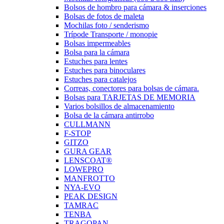
Bolsos de hombro para cámara & inserciones
Bolsas de fotos de maleta
Mochilas foto / senderismo
Trípode Transporte / monopie
Bolsas impermeables
Bolsa para la cámara
Estuches para lentes
Estuches para binoculares
Estuches para catalejos
Correas, conectores para bolsas de cámara.
Bolsas para TARJETAS DE MEMORIA
Varios bolsillos de almacenamiento
Bolsa de la cámara antirrobo
CULLMANN
F-STOP
GITZO
GURA GEAR
LENSCOAT®
LOWEPRO
MANFROTTO
NYA-EVO
PEAK DESIGN
TAMRAC
TENBA
TRAGOPAN