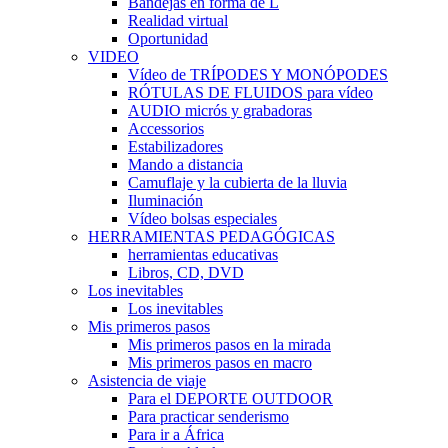
Bandejas en forma de L
Realidad virtual
Oportunidad
VIDEO
Vídeo de TRÍPODES Y MONÓPODES
RÓTULAS DE FLUIDOS para vídeo
AUDIO micrós y grabadoras
Accessorios
Estabilizadores
Mando a distancia
Camuflaje y la cubierta de la lluvia
Iluminación
Vídeo bolsas especiales
HERRAMIENTAS PEDAGÓGICAS
herramientas educativas
Libros, CD, DVD
Los inevitables
Los inevitables
Mis primeros pasos
Mis primeros pasos en la mirada
Mis primeros pasos en macro
Asistencia de viaje
Para el DEPORTE OUTDOOR
Para practicar senderismo
Para ir a África