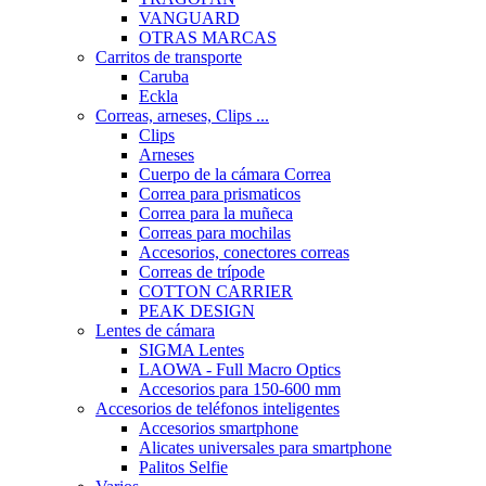
VANGUARD
OTRAS MARCAS
Carritos de transporte
Caruba
Eckla
Correas, arneses, Clips ...
Clips
Arneses
Cuerpo de la cámara Correa
Correa para prismaticos
Correa para la muñeca
Correas para mochilas
Accesorios, conectores correas
Correas de trípode
COTTON CARRIER
PEAK DESIGN
Lentes de cámara
SIGMA Lentes
LAOWA - Full Macro Optics
Accesorios para 150-600 mm
Accesorios de teléfonos inteligentes
Accesorios smartphone
Alicates universales para smartphone
Palitos Selfie