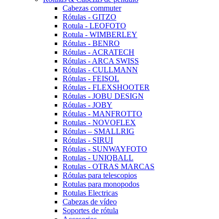
Cabezas commuter
Rótulas - GITZO
Rotula - LEOFOTO
Rotula - WIMBERLEY
Rótulas - BENRO
Rótulas - ACRATECH
Rótulas - ARCA SWISS
Rótulas - CULLMANN
Rótulas - FEISOL
Rótulas - FLEXSHOOTER
Rótulas - JOBU DESIGN
Rótulas - JOBY
Rótulas - MANFROTTO
Rotulas - NOVOFLEX
Rótulas – SMALLRIG
Rótulas - SIRUI
Rótulas - SUNWAYFOTO
Rotulas - UNIQBALL
Rotulas - OTRAS MARCAS
Rótulas para telescopios
Rotulas para monopodos
Rotulas Electricas
Cabezas de vídeo
Soportes de rótula