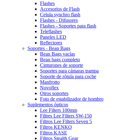
Flashes
Accesorios de Flash
Celula synchro flash
Flashes - Difusores
Flashes - Soportes para flash
Teleflashes
Paneles LED
Reflectores
Soportes - Bean Bags
Bean Bags vacías
Bean bags completo
Cinturones de soporte
Soportes para cámaras trampa
Soporte de rótula para coche
Manfrotto
Novoflex
Otros soportes
Foto de estabilizador de hombro
Suplementos ópticos
Lee Filters 100mm
Filtres Lee Filters SW-150
Filtros Lee Filters Seven 5
Filtros KENKO
Filtros KASE
Filtros Stealth Gear