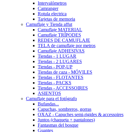
Intervalómetros
Camranger
Rotula electrica
Tarjetas de memoria
Camuflaje y Tienda affut
Camuflaje MATERIAL
Camuflaje TRÍPODES
REDES DE CAMUFLAJE
TELA de camuflaje por metros
Camuflaje ADHESIVAS
Tiendas - 1 LUGAR
Tiendas - 2 LUGARES
Tiendas - POP-UP
Tiendas de caza - MÓVILES
Tiendas - FLOTANTES
Tiendas - PACKS
Tiendas - ACCESSOIRES
ASIENTOS
Camuflaje para el fotógrafo
Bufandas...
Capuchas, sombreros, gorras
OXAZ - Capuches semi-rigides & accessoires
Juntos (chaqueta + pantalones)
Fantasmas del bosque
Guantes