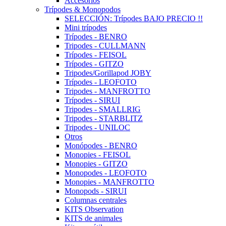
Accesorios
Trípodes & Monopodos
SELECCIÓN: Trípodes BAJO PRECIO !!
Mini trípodes
Trípodes - BENRO
Tripodes - CULLMANN
Trípodes - FEISOL
Trípodes - GITZO
Tripodes/Gorillapod JOBY
Trípodes - LEOFOTO
Tripodes - MANFROTTO
Trípodes - SIRUI
Tripodes - SMALLRIG
Tripodes - STARBLITZ
Tripodes - UNILOC
Otros
Monópodes - BENRO
Monopies - FEISOL
Monopies - GITZO
Monopodes - LEOFOTO
Monopies - MANFROTTO
Monopods - SIRUI
Columnas centrales
KITS Observation
KITS de animales