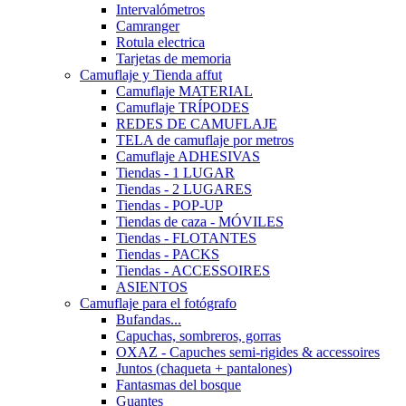
Intervalómetros
Camranger
Rotula electrica
Tarjetas de memoria
Camuflaje y Tienda affut
Camuflaje MATERIAL
Camuflaje TRÍPODES
REDES DE CAMUFLAJE
TELA de camuflaje por metros
Camuflaje ADHESIVAS
Tiendas - 1 LUGAR
Tiendas - 2 LUGARES
Tiendas - POP-UP
Tiendas de caza - MÓVILES
Tiendas - FLOTANTES
Tiendas - PACKS
Tiendas - ACCESSOIRES
ASIENTOS
Camuflaje para el fotógrafo
Bufandas...
Capuchas, sombreros, gorras
OXAZ - Capuches semi-rigides & accessoires
Juntos (chaqueta + pantalones)
Fantasmas del bosque
Guantes