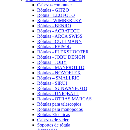
Cabezas commuter
Rótulas - GITZO
Rotula - LEOFOTO
Rotula - WIMBERLEY
Rótulas - BENRO
Rótulas - ACRATECH
Rótulas - ARCA SWISS
Rótulas - CULLMANN
Rótulas - FEISOL
Rótulas - FLEXSHOOTER
Rótulas - JOBU DESIGN
Rótulas - JOBY
Rótulas - MANFROTTO
Rotulas - NOVOFLEX
Rótulas – SMALLRIG
Rótulas - SIRUI
Rótulas - SUNWAYFOTO
Rotulas - UNIQBALL
Rotulas - OTRAS MARCAS
Rótulas para telescopios
Rotulas para monopodos
Rotulas Electricas
Cabezas de vídeo
Soportes de rótula