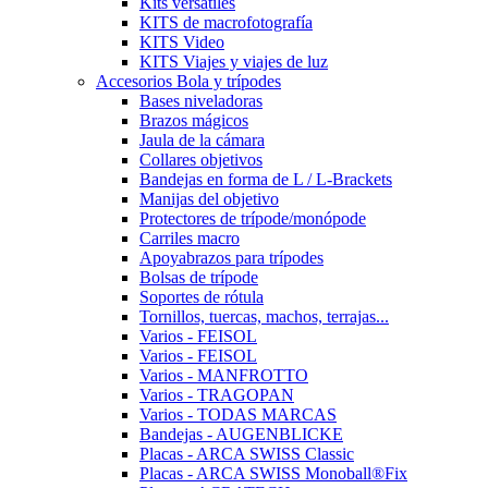
Kits versátiles
KITS de macrofotografía
KITS Video
KITS Viajes y viajes de luz
Accesorios Bola y trípodes
Bases niveladoras
Brazos mágicos
Jaula de la cámara
Collares objetivos
Bandejas en forma de L / L-Brackets
Manijas del objetivo
Protectores de trípode/monópode
Carriles macro
Apoyabrazos para trípodes
Bolsas de trípode
Soportes de rótula
Tornillos, tuercas, machos, terrajas...
Varios - FEISOL
Varios - FEISOL
Varios - MANFROTTO
Varios - TRAGOPAN
Varios - TODAS MARCAS
Bandejas - AUGENBLICKE
Placas - ARCA SWISS Classic
Placas - ARCA SWISS Monoball®Fix