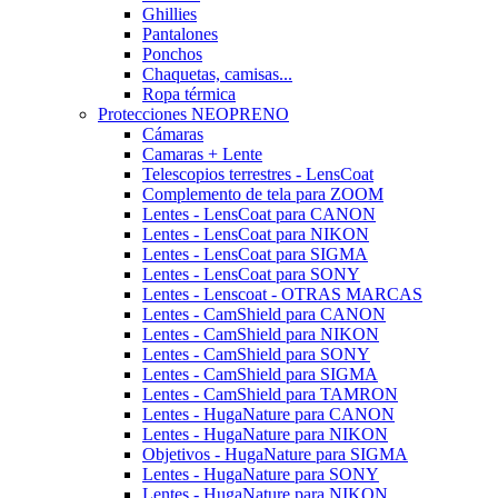
Ghillies
Pantalones
Ponchos
Chaquetas, camisas...
Ropa térmica
Protecciones NEOPRENO
Cámaras
Camaras + Lente
Telescopios terrestres - LensCoat
Complemento de tela para ZOOM
Lentes - LensCoat para CANON
Lentes - LensCoat para NIKON
Lentes - LensCoat para SIGMA
Lentes - LensCoat para SONY
Lentes - Lenscoat - OTRAS MARCAS
Lentes - CamShield para CANON
Lentes - CamShield para NIKON
Lentes - CamShield para SONY
Lentes - CamShield para SIGMA
Lentes - CamShield para TAMRON
Lentes - HugaNature para CANON
Lentes - HugaNature para NIKON
Objetivos - HugaNature para SIGMA
Lentes - HugaNature para SONY
Lentes - HugaNature para NIKON