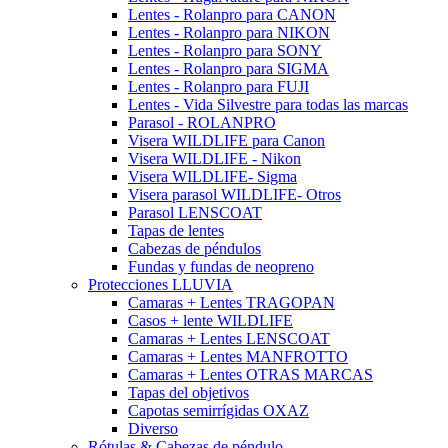
Lentes - Rolanpro para CANON
Lentes - Rolanpro para NIKON
Lentes - Rolanpro para SONY
Lentes - Rolanpro para SIGMA
Lentes - Rolanpro para FUJI
Lentes - Vida Silvestre para todas las marcas
Parasol - ROLANPRO
Visera WILDLIFE para Canon
Visera WILDLIFE - Nikon
Visera WILDLIFE- Sigma
Visera parasol WILDLIFE- Otros
Parasol LENSCOAT
Tapas de lentes
Cabezas de péndulos
Fundas y fundas de neopreno
Protecciones LLUVIA
Camaras + Lentes TRAGOPAN
Casos + lente WILDLIFE
Camaras + Lentes LENSCOAT
Camaras + Lentes MANFROTTO
Camaras + Lentes OTRAS MARCAS
Tapas del objetivos
Capotas semirrígidas OXAZ
Diverso
Rótulas & Cabezas de péndulo