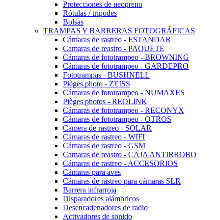
Protecciones de neopreno
Rótulas / tripodes
Bolsas
TRAMPAS Y BARRERAS FOTOGRÁFICAS
Cámaras de rastreo - ESTANDAR
Camaras de reastro - PAQUETE
Cámaras de fototrampeo - BROWNING
Cámaras de fototrampeo - GARDEPRO
Fototrampas - BUSHNELL
Pièges photo - ZEISS
Cámaras de fototrampeo - NUMAXES
Pièges photos - REOLINK
Cámaras de fototrampeo - RECONYX
Cámaras de fototrampeo - OTROS
Camera de rastreo - SOLAR
Cámaras de rastreo - WIFI
Cámaras de rastreo - GSM
Camaras de reastro - CAJA ANTIRROBO
Cámaras de rastreo - ACCESORIOS
Cámaras para aves
Cámaras de rastreo para cámaras SLR
Barrera infrarroja
Disparadores alámbricos
Desencadenadores de radio
Activadores de sonido