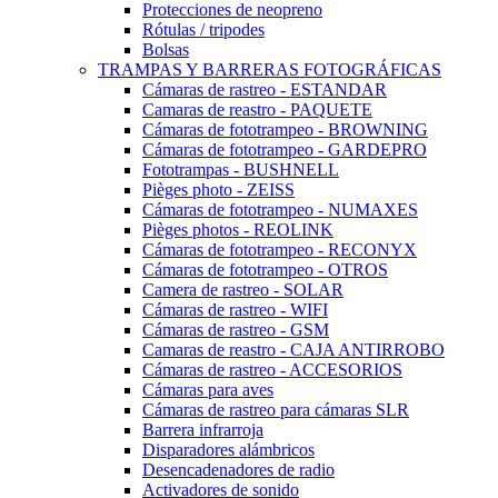
Protecciones de neopreno
Rótulas / tripodes
Bolsas
TRAMPAS Y BARRERAS FOTOGRÁFICAS
Cámaras de rastreo - ESTANDAR
Camaras de reastro - PAQUETE
Cámaras de fototrampeo - BROWNING
Cámaras de fototrampeo - GARDEPRO
Fototrampas - BUSHNELL
Pièges photo - ZEISS
Cámaras de fototrampeo - NUMAXES
Pièges photos - REOLINK
Cámaras de fototrampeo - RECONYX
Cámaras de fototrampeo - OTROS
Camera de rastreo - SOLAR
Cámaras de rastreo - WIFI
Cámaras de rastreo - GSM
Camaras de reastro - CAJA ANTIRROBO
Cámaras de rastreo - ACCESORIOS
Cámaras para aves
Cámaras de rastreo para cámaras SLR
Barrera infrarroja
Disparadores alámbricos
Desencadenadores de radio
Activadores de sonido