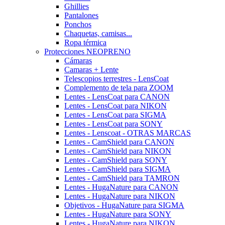
Ghillies
Pantalones
Ponchos
Chaquetas, camisas...
Ropa térmica
Protecciones NEOPRENO
Cámaras
Camaras + Lente
Telescopios terrestres - LensCoat
Complemento de tela para ZOOM
Lentes - LensCoat para CANON
Lentes - LensCoat para NIKON
Lentes - LensCoat para SIGMA
Lentes - LensCoat para SONY
Lentes - Lenscoat - OTRAS MARCAS
Lentes - CamShield para CANON
Lentes - CamShield para NIKON
Lentes - CamShield para SONY
Lentes - CamShield para SIGMA
Lentes - CamShield para TAMRON
Lentes - HugaNature para CANON
Lentes - HugaNature para NIKON
Objetivos - HugaNature para SIGMA
Lentes - HugaNature para SONY
Lentes - HugaNature para NIKON