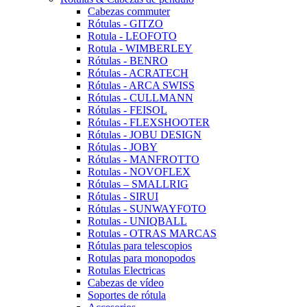
Cabezas commuter
Rótulas - GITZO
Rotula - LEOFOTO
Rotula - WIMBERLEY
Rótulas - BENRO
Rótulas - ACRATECH
Rótulas - ARCA SWISS
Rótulas - CULLMANN
Rótulas - FEISOL
Rótulas - FLEXSHOOTER
Rótulas - JOBU DESIGN
Rótulas - JOBY
Rótulas - MANFROTTO
Rotulas - NOVOFLEX
Rótulas – SMALLRIG
Rótulas - SIRUI
Rótulas - SUNWAYFOTO
Rotulas - UNIQBALL
Rotulas - OTRAS MARCAS
Rótulas para telescopios
Rotulas para monopodos
Rotulas Electricas
Cabezas de vídeo
Soportes de rótula