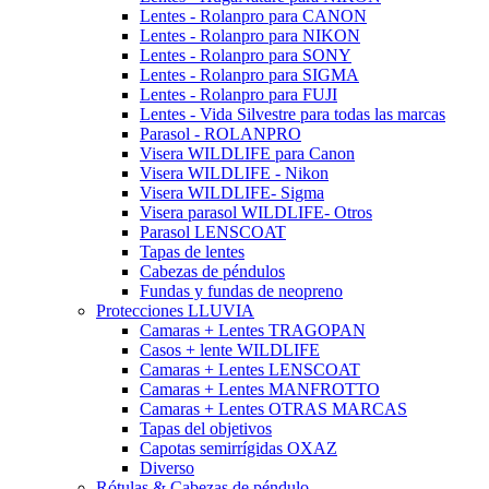
Lentes - Rolanpro para CANON
Lentes - Rolanpro para NIKON
Lentes - Rolanpro para SONY
Lentes - Rolanpro para SIGMA
Lentes - Rolanpro para FUJI
Lentes - Vida Silvestre para todas las marcas
Parasol - ROLANPRO
Visera WILDLIFE para Canon
Visera WILDLIFE - Nikon
Visera WILDLIFE- Sigma
Visera parasol WILDLIFE- Otros
Parasol LENSCOAT
Tapas de lentes
Cabezas de péndulos
Fundas y fundas de neopreno
Protecciones LLUVIA
Camaras + Lentes TRAGOPAN
Casos + lente WILDLIFE
Camaras + Lentes LENSCOAT
Camaras + Lentes MANFROTTO
Camaras + Lentes OTRAS MARCAS
Tapas del objetivos
Capotas semirrígidas OXAZ
Diverso
Rótulas & Cabezas de péndulo