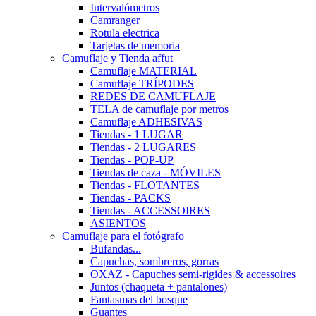
Intervalómetros
Camranger
Rotula electrica
Tarjetas de memoria
Camuflaje y Tienda affut
Camuflaje MATERIAL
Camuflaje TRÍPODES
REDES DE CAMUFLAJE
TELA de camuflaje por metros
Camuflaje ADHESIVAS
Tiendas - 1 LUGAR
Tiendas - 2 LUGARES
Tiendas - POP-UP
Tiendas de caza - MÓVILES
Tiendas - FLOTANTES
Tiendas - PACKS
Tiendas - ACCESSOIRES
ASIENTOS
Camuflaje para el fotógrafo
Bufandas...
Capuchas, sombreros, gorras
OXAZ - Capuches semi-rigides & accessoires
Juntos (chaqueta + pantalones)
Fantasmas del bosque
Guantes