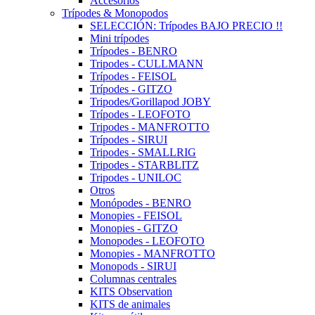
Accesorios
Trípodes & Monopodos
SELECCIÓN: Trípodes BAJO PRECIO !!
Mini trípodes
Trípodes - BENRO
Tripodes - CULLMANN
Trípodes - FEISOL
Trípodes - GITZO
Tripodes/Gorillapod JOBY
Trípodes - LEOFOTO
Tripodes - MANFROTTO
Trípodes - SIRUI
Tripodes - SMALLRIG
Tripodes - STARBLITZ
Tripodes - UNILOC
Otros
Monópodes - BENRO
Monopies - FEISOL
Monopies - GITZO
Monopodes - LEOFOTO
Monopies - MANFROTTO
Monopods - SIRUI
Columnas centrales
KITS Observation
KITS de animales