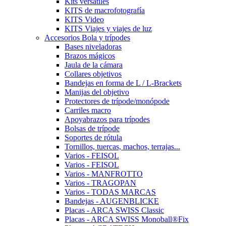
Kits versátiles
KITS de macrofotografía
KITS Video
KITS Viajes y viajes de luz
Accesorios Bola y trípodes
Bases niveladoras
Brazos mágicos
Jaula de la cámara
Collares objetivos
Bandejas en forma de L / L-Brackets
Manijas del objetivo
Protectores de trípode/monópode
Carriles macro
Apoyabrazos para trípodes
Bolsas de trípode
Soportes de rótula
Tornillos, tuercas, machos, terrajas...
Varios - FEISOL
Varios - FEISOL
Varios - MANFROTTO
Varios - TRAGOPAN
Varios - TODAS MARCAS
Bandejas - AUGENBLICKE
Placas - ARCA SWISS Classic
Placas - ARCA SWISS Monoball®Fix