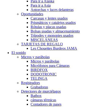
Para ir a Alaska
Para ir a Asia
Antorchas y luces delanteras
Oportunidades
Carcasas y lentes usados
Prismáticos y catalejos usados
Rótulas y placas usadas
Bolsas usadas y almacenamiento
Trípodes y monopies usados
MISCELÁNEAS
TARJETAS DE REGALO
Les Chouettes Burdeos JAMA
El sonido
Micros y parábolas
Micros y parábolas
Micrófonos para Cámaras
BIRDFOX
DODOTRONIC
TELINGA
Registradors
Grabadoras
Detectores de murciélagos
Batbox
cámaras térmicas
Contadores de pases