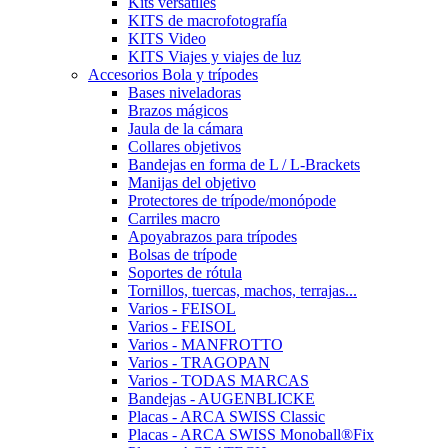
Kits versátiles
KITS de macrofotografía
KITS Video
KITS Viajes y viajes de luz
Accesorios Bola y trípodes
Bases niveladoras
Brazos mágicos
Jaula de la cámara
Collares objetivos
Bandejas en forma de L / L-Brackets
Manijas del objetivo
Protectores de trípode/monópode
Carriles macro
Apoyabrazos para trípodes
Bolsas de trípode
Soportes de rótula
Tornillos, tuercas, machos, terrajas...
Varios - FEISOL
Varios - FEISOL
Varios - MANFROTTO
Varios - TRAGOPAN
Varios - TODAS MARCAS
Bandejas - AUGENBLICKE
Placas - ARCA SWISS Classic
Placas - ARCA SWISS Monoball®Fix