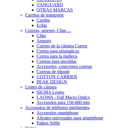
VANGUARD
OTRAS MARCAS
Carritos de transporte
Caruba
Eckla
Correas, arneses, Clips ...
Clips
Arneses
Cuerpo de la cámara Correa
Correa para prismaticos
Correa para la muñeca
Correas para mochilas
Accesorios, conectores correas
Correas de trípode
COTTON CARRIER
PEAK DESIGN
Lentes de cámara
SIGMA Lentes
LAOWA - Full Macro Optics
Accesorios para 150-600 mm
Accesorios de teléfonos inteligentes
Accesorios smartphone
Alicates universales para smartphone
Palitos Selfie