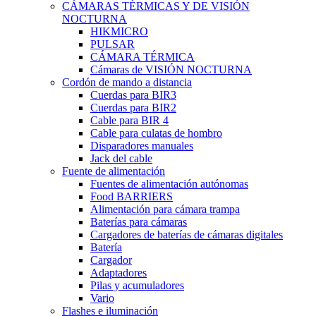
CÁMARAS TÉRMICAS Y DE VISIÓN
NOCTURNA
HIKMICRO
PULSAR
CÁMARA TÉRMICA
Cámaras de VISIÓN NOCTURNA
Cordón de mando a distancia
Cuerdas para BIR3
Cuerdas para BIR2
Cable para BIR 4
Cable para culatas de hombro
Disparadores manuales
Jack del cable
Fuente de alimentación
Fuentes de alimentación autónomas
Food BARRIERS
Alimentación para cámara trampa
Baterías para cámaras
Cargadores de baterías de cámaras digitales
Batería
Cargador
Adaptadores
Pilas y acumuladores
Vario
Flashes e iluminación