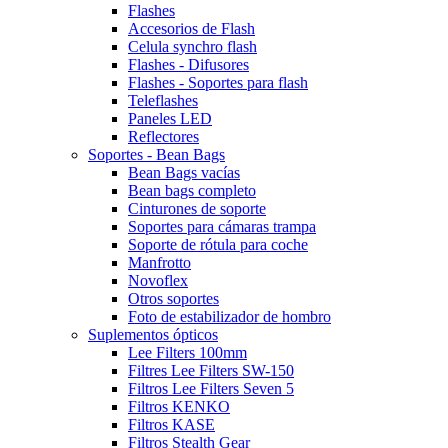
Flashes
Accesorios de Flash
Celula synchro flash
Flashes - Difusores
Flashes - Soportes para flash
Teleflashes
Paneles LED
Reflectores
Soportes - Bean Bags
Bean Bags vacías
Bean bags completo
Cinturones de soporte
Soportes para cámaras trampa
Soporte de rótula para coche
Manfrotto
Novoflex
Otros soportes
Foto de estabilizador de hombro
Suplementos ópticos
Lee Filters 100mm
Filtres Lee Filters SW-150
Filtros Lee Filters Seven 5
Filtros KENKO
Filtros KASE
Filtros Stealth Gear