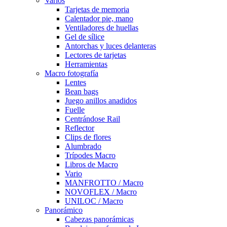
Varios
Tarjetas de memoria
Calentador pie, mano
Ventiladores de huellas
Gel de sílice
Antorchas y luces delanteras
Lectores de tarjetas
Herramientas
Macro fotografía
Lentes
Bean bags
Juego anillos anadidos
Fuelle
Centrándose Rail
Reflector
Clips de flores
Alumbrado
Trípodes Macro
Libros de Macro
Vario
MANFROTTO / Macro
NOVOFLEX / Macro
UNILOC / Macro
Panorámico
Cabezas panorámicas