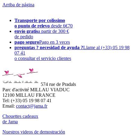
Arriba de página
Transporte por colissimo
o punto de relevo
desde 6€70
envío gratis
a partir de 300 €
de pedido
pago seguro
Pago en 3 veces
preguntas ? necesidad de ayuda ?
Llame al (+33) 05 19 98
07 41
o consultar el servicio clientes
574 rue de Pradals
Parc d'activité MILLAU VIADUC
12100 MILLAU FRANCE
Tel: (+33) 05 19 98 07 41
Email:
contact@jama.fr
Chouettes cadeaux
de Jama
Nuestros videos de demostración