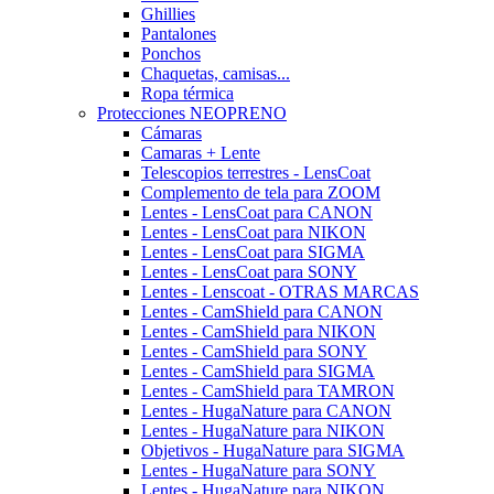
Ghillies
Pantalones
Ponchos
Chaquetas, camisas...
Ropa térmica
Protecciones NEOPRENO
Cámaras
Camaras + Lente
Telescopios terrestres - LensCoat
Complemento de tela para ZOOM
Lentes - LensCoat para CANON
Lentes - LensCoat para NIKON
Lentes - LensCoat para SIGMA
Lentes - LensCoat para SONY
Lentes - Lenscoat - OTRAS MARCAS
Lentes - CamShield para CANON
Lentes - CamShield para NIKON
Lentes - CamShield para SONY
Lentes - CamShield para SIGMA
Lentes - CamShield para TAMRON
Lentes - HugaNature para CANON
Lentes - HugaNature para NIKON
Objetivos - HugaNature para SIGMA
Lentes - HugaNature para SONY
Lentes - HugaNature para NIKON