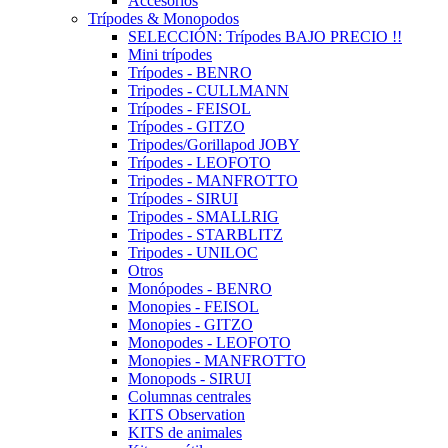
Accesorios
Trípodes & Monopodos
SELECCIÓN: Trípodes BAJO PRECIO !!
Mini trípodes
Trípodes - BENRO
Tripodes - CULLMANN
Trípodes - FEISOL
Trípodes - GITZO
Tripodes/Gorillapod JOBY
Trípodes - LEOFOTO
Tripodes - MANFROTTO
Trípodes - SIRUI
Tripodes - SMALLRIG
Tripodes - STARBLITZ
Tripodes - UNILOC
Otros
Monópodes - BENRO
Monopies - FEISOL
Monopies - GITZO
Monopodes - LEOFOTO
Monopies - MANFROTTO
Monopods - SIRUI
Columnas centrales
KITS Observation
KITS de animales