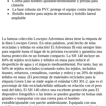
Correa para hombro ajustable/desmontable y presilla para
cinturón
La base robusta sin PVC protege el equipo contra impactos
Bolsillo interior para tarjeta de memoria y bolsillo lateral
ampliable
La famosa colección Lowepro Adventura ahora tiene la etiqueta de
la línea Lowepro Green. En otras palabras, ¡está hecho de telas
recicladas y teñidas en solución! El Adventura III está siempre listo
para seguirte hasta el lugar de tu próxima excursión y garantiza una
buena protección en un formato compacto. La SH 140 incluye un
84% de tejidos reciclados y teñidos en masa para reducir el
desperdicio de agua y el impacto medioambiental. Por tanto, hay un
64% de tejidos reciclados (contando todos los tejidos, incluidos
tirantes, refuerzos, cremalleras, cuerdas y redes) y un 20% de tejidos
teñidos en masa. (El porcentaje de materiales reciclados para la
etiqueta Green Line se mide según el estándar GRI 301-2, que es el
porcentaje de hilo reciclado/teñido utilizado en relación con el peso
total del hilo). El SH 140 ofrece una excelente protección para El
dispositivo fotográfico y las lentes se pueden guardar en bolsas más
grandes o transportar con una correa para el hombro
extraíble/ajustable con parche antideslizante. Equipada con una