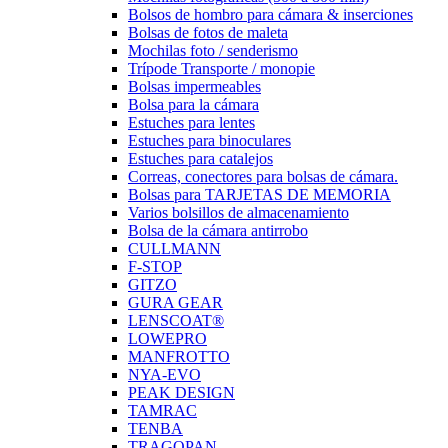
Bolsos de hombro para cámara & inserciones
Bolsas de fotos de maleta
Mochilas foto / senderismo
Trípode Transporte / monopie
Bolsas impermeables
Bolsa para la cámara
Estuches para lentes
Estuches para binoculares
Estuches para catalejos
Correas, conectores para bolsas de cámara.
Bolsas para TARJETAS DE MEMORIA
Varios bolsillos de almacenamiento
Bolsa de la cámara antirrobo
CULLMANN
F-STOP
GITZO
GURA GEAR
LENSCOAT®
LOWEPRO
MANFROTTO
NYA-EVO
PEAK DESIGN
TAMRAC
TENBA
TRAGOPAN