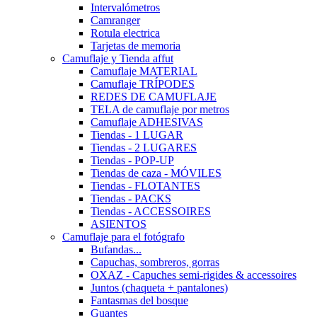
Intervalómetros
Camranger
Rotula electrica
Tarjetas de memoria
Camuflaje y Tienda affut
Camuflaje MATERIAL
Camuflaje TRÍPODES
REDES DE CAMUFLAJE
TELA de camuflaje por metros
Camuflaje ADHESIVAS
Tiendas - 1 LUGAR
Tiendas - 2 LUGARES
Tiendas - POP-UP
Tiendas de caza - MÓVILES
Tiendas - FLOTANTES
Tiendas - PACKS
Tiendas - ACCESSOIRES
ASIENTOS
Camuflaje para el fotógrafo
Bufandas...
Capuchas, sombreros, gorras
OXAZ - Capuches semi-rigides & accessoires
Juntos (chaqueta + pantalones)
Fantasmas del bosque
Guantes