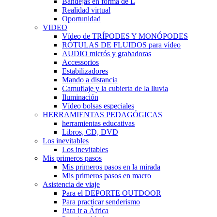
Bandejas en forma de L
Realidad virtual
Oportunidad
VIDEO
Vídeo de TRÍPODES Y MONÓPODES
RÓTULAS DE FLUIDOS para vídeo
AUDIO micrós y grabadoras
Accessorios
Estabilizadores
Mando a distancia
Camuflaje y la cubierta de la lluvia
Iluminación
Vídeo bolsas especiales
HERRAMIENTAS PEDAGÓGICAS
herramientas educativas
Libros, CD, DVD
Los inevitables
Los inevitables
Mis primeros pasos
Mis primeros pasos en la mirada
Mis primeros pasos en macro
Asistencia de viaje
Para el DEPORTE OUTDOOR
Para practicar senderismo
Para ir a África