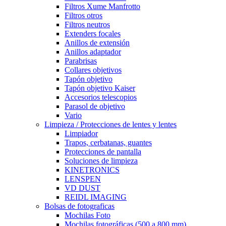
Filtros Xume Manfrotto
Filtros otros
Filtros neutros
Extenders focales
Anillos de extensión
Anillos adaptador
Parabrisas
Collares objetivos
Tapón objetivo
Tapón objetivo Kaiser
Accesorios telescopios
Parasol de objetivo
Vario
Limpieza / Protecciones de lentes y lentes
Limpiador
Trapos, cerbatanas, guantes
Protecciones de pantalla
Soluciones de limpieza
KINETRONICS
LENSPEN
VD DUST
REIDL IMAGING
Bolsas de fotograficas
Mochilas Foto
Mochilas fotográficas (500 a 800 mm)