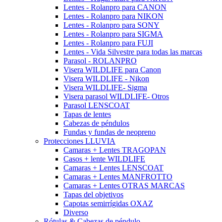
Lentes - Rolanpro para CANON
Lentes - Rolanpro para NIKON
Lentes - Rolanpro para SONY
Lentes - Rolanpro para SIGMA
Lentes - Rolanpro para FUJI
Lentes - Vida Silvestre para todas las marcas
Parasol - ROLANPRO
Visera WILDLIFE para Canon
Visera WILDLIFE - Nikon
Visera WILDLIFE- Sigma
Visera parasol WILDLIFE- Otros
Parasol LENSCOAT
Tapas de lentes
Cabezas de péndulos
Fundas y fundas de neopreno
Protecciones LLUVIA
Camaras + Lentes TRAGOPAN
Casos + lente WILDLIFE
Camaras + Lentes LENSCOAT
Camaras + Lentes MANFROTTO
Camaras + Lentes OTRAS MARCAS
Tapas del objetivos
Capotas semirrígidas OXAZ
Diverso
Rótulas & Cabezas de péndulo