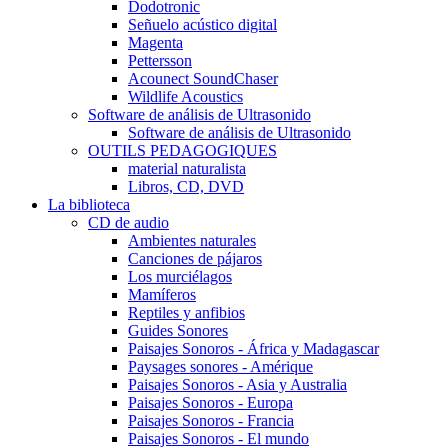
Dodotronic
Señuelo acústico digital
Magenta
Pettersson
Acounect SoundChaser
Wildlife Acoustics
Software de análisis de Ultrasonido
Software de análisis de Ultrasonido
OUTILS PEDAGOGIQUES
material naturalista
Libros, CD, DVD
La biblioteca
CD de audio
Ambientes naturales
Canciones de pájaros
Los murciélagos
Mamíferos
Reptiles y anfibios
Guides Sonores
Paisajes Sonoros - África y Madagascar
Paysages sonores - Amérique
Paisajes Sonoros - Asia y Australia
Paisajes Sonoros - Europa
Paisajes Sonoros - Francia
Paisajes Sonoros - El mundo