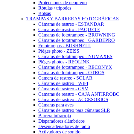
Protecciones de neopreno
Rótulas / tripodes
Bolsas
TRAMPAS Y BARRERAS FOTOGRÁFICAS
Cámaras de rastreo - ESTANDAR
Camaras de reastro - PAQUETE
Cámaras de fototrampeo - BROWNING
Cámaras de fototrampeo - GARDEPRO
Fototrampas - BUSHNELL
Pièges photo - ZEISS
Cámaras de fototrampeo - NUMAXES
Pièges photos - REOLINK
Cámaras de fototrampeo - RECONYX
Cámaras de fototrampeo - OTROS
Camera de rastreo - SOLAR
Cámaras de rastreo - WIFI
Cámaras de rastreo - GSM
Camaras de reastro - CAJA ANTIRROBO
Cámaras de rastreo - ACCESORIOS
Cámaras para aves
Cámaras de rastreo para cámaras SLR
Barrera infrarroja
Disparadores alámbricos
Desencadenadores de radio
Activadores de sonido