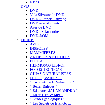
Niños
DVD
DVD
Vida Silvestre de DVD
DVD - Francia Sauvage
DVD - en otra parte...
Aves de DVD
DVD - Salamandre
DVD-ROM
LIBROS
AVES
INSECTES
MAMMIFERES
ANFIBIOS & REPTILES
FLORA
HERMOSOS LIBROs
FOTOS TECNICAS
GUIAS NATURALISTAS
OTROS, VARIOS ...
" Caminata en la Naturaleza "
" Belles Balades "
" Ediciones SALAMANDRA "
" Entre Terre & Mer "
" Guides géologiques "
" Les Secrets de la Photo .... "