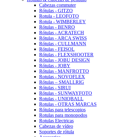
Cabezas commuter
Rótulas - GITZO
Rotula - LEOFOTO
Rotula - WIMBERLEY
Rótulas - BENRO
Rótulas - ACRATECH
Rótulas - ARCA SWISS
Rótulas - CULLMANN
Rótulas - FEISOL
Rótulas - FLEXSHOOTER
Rótulas - JOBU DESIGN
Rótulas - JOBY
Rótulas - MANFROTTO
Rotulas - NOVOFLEX
Rótulas – SMALLRIG
Rótulas - SIRUI
Rótulas - SUNWAYFOTO
Rotulas - UNIQBALL
Rotulas - OTRAS MARCAS
Rótulas para telescopios
Rotulas para monopodos
Rotulas Electricas
Cabezas de vídeo
Soportes de rótula