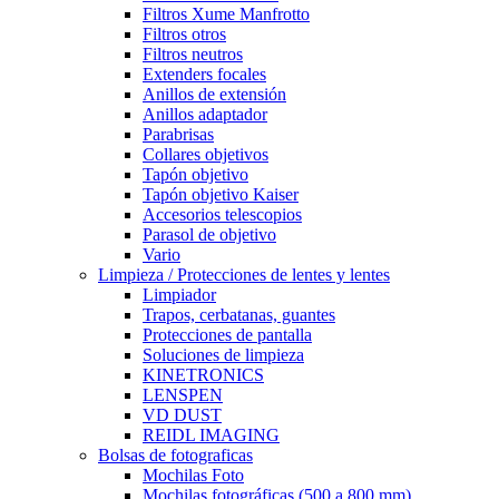
Filtros Xume Manfrotto
Filtros otros
Filtros neutros
Extenders focales
Anillos de extensión
Anillos adaptador
Parabrisas
Collares objetivos
Tapón objetivo
Tapón objetivo Kaiser
Accesorios telescopios
Parasol de objetivo
Vario
Limpieza / Protecciones de lentes y lentes
Limpiador
Trapos, cerbatanas, guantes
Protecciones de pantalla
Soluciones de limpieza
KINETRONICS
LENSPEN
VD DUST
REIDL IMAGING
Bolsas de fotograficas
Mochilas Foto
Mochilas fotográficas (500 a 800 mm)