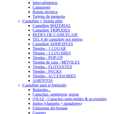
Intervalómetros
Camranger
Rotula electrica
Tarjetas de memoria
Camuflaje y Tienda affut
Camuflaje MATERIAL
Camuflaje TRÍPODES
REDES DE CAMUFLAJE
TELA de camuflaje por metros
Camuflaje ADHESIVAS
Tiendas - 1 LUGAR
Tiendas - 2 LUGARES
Tiendas - POP-UP
Tiendas de caza - MÓVILES
Tiendas - FLOTANTES
Tiendas - PACKS
Tiendas - ACCESSOIRES
ASIENTOS
Camuflaje para el fotógrafo
Bufandas...
Capuchas, sombreros, gorras
OXAZ - Capuches semi-rigides & accessoires
Juntos (chaqueta + pantalones)
Fantasmas del bosque
Guantes