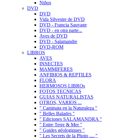
Niños
DVD
DVD
Vida Silvestre de DVD
DVD - Francia Sauvage
DVD - en otra parte...
Aves de DVD
DVD - Salamandre
DVD-ROM
LIBROS
AVES
INSECTES
MAMMIFERES
ANFIBIOS & REPTILES
FLORA
HERMOSOS LIBROs
FOTOS TECNICAS
GUIAS NATURALISTAS
OTROS, VARIOS ...
" Caminata en la Naturaleza "
" Belles Balades "
" Ediciones SALAMANDRA "
" Entre Terre & Mer "
" Guides géologiques "
" Les Secrets de la Photo .... "