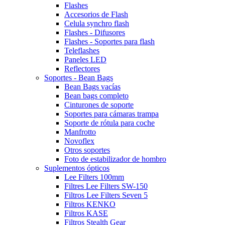
Flashes
Accesorios de Flash
Celula synchro flash
Flashes - Difusores
Flashes - Soportes para flash
Teleflashes
Paneles LED
Reflectores
Soportes - Bean Bags
Bean Bags vacías
Bean bags completo
Cinturones de soporte
Soportes para cámaras trampa
Soporte de rótula para coche
Manfrotto
Novoflex
Otros soportes
Foto de estabilizador de hombro
Suplementos ópticos
Lee Filters 100mm
Filtres Lee Filters SW-150
Filtros Lee Filters Seven 5
Filtros KENKO
Filtros KASE
Filtros Stealth Gear