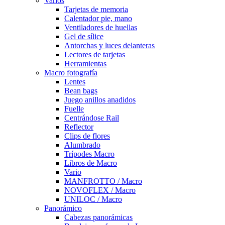
Varios
Tarjetas de memoria
Calentador pie, mano
Ventiladores de huellas
Gel de sílice
Antorchas y luces delanteras
Lectores de tarjetas
Herramientas
Macro fotografía
Lentes
Bean bags
Juego anillos anadidos
Fuelle
Centrándose Rail
Reflector
Clips de flores
Alumbrado
Trípodes Macro
Libros de Macro
Vario
MANFROTTO / Macro
NOVOFLEX / Macro
UNILOC / Macro
Panorámico
Cabezas panorámicas