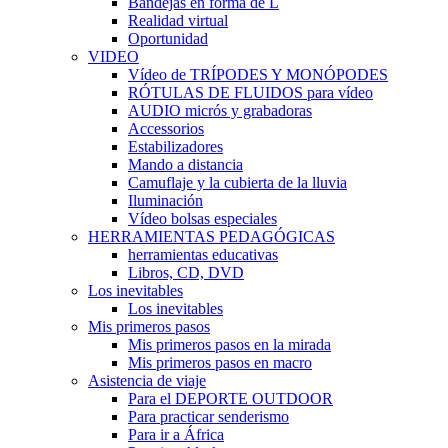
Bandejas en forma de L
Realidad virtual
Oportunidad
VIDEO
Vídeo de TRÍPODES Y MONÓPODES
RÓTULAS DE FLUIDOS para vídeo
AUDIO micrós y grabadoras
Accessorios
Estabilizadores
Mando a distancia
Camuflaje y la cubierta de la lluvia
Iluminación
Vídeo bolsas especiales
HERRAMIENTAS PEDAGÓGICAS
herramientas educativas
Libros, CD, DVD
Los inevitables
Los inevitables
Mis primeros pasos
Mis primeros pasos en la mirada
Mis primeros pasos en macro
Asistencia de viaje
Para el DEPORTE OUTDOOR
Para practicar senderismo
Para ir a África