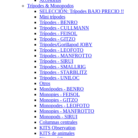
Accesorios
Trípodes & Monopodos
SELECCIÓN: Trípodes BAJO PRECIO !!
Mini trípodes
Trípodes - BENRO
Tripodes - CULLMANN
Trípodes - FEISOL
Trípodes - GITZO
Tripodes/Gorillapod JOBY
Trípodes - LEOFOTO
Tripodes - MANFROTTO
Trípodes - SIRUI
Tripodes - SMALLRIG
Tripodes - STARBLITZ
Tripodes - UNILOC
Otros
Monópodes - BENRO
Monopies - FEISOL
Monopies - GITZO
Monopodes - LEOFOTO
Monopies - MANFROTTO
Monopods - SIRUI
Columnas centrales
KITS Observation
KITS de animales