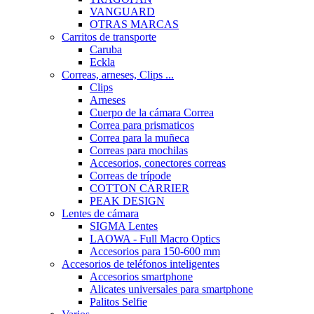
VANGUARD
OTRAS MARCAS
Carritos de transporte
Caruba
Eckla
Correas, arneses, Clips ...
Clips
Arneses
Cuerpo de la cámara Correa
Correa para prismaticos
Correa para la muñeca
Correas para mochilas
Accesorios, conectores correas
Correas de trípode
COTTON CARRIER
PEAK DESIGN
Lentes de cámara
SIGMA Lentes
LAOWA - Full Macro Optics
Accesorios para 150-600 mm
Accesorios de teléfonos inteligentes
Accesorios smartphone
Alicates universales para smartphone
Palitos Selfie