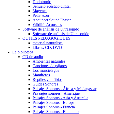
Dodotronic
Señuelo acústico digital
Magenta
Pettersson
Acounect SoundChaser
Wildlife Acoustics
Software de análisis de Ultrasonido
Software de análisis de Ultrasonido
OUTILS PEDAGOGIQUES
material naturalista
Libros, CD, DVD
La biblioteca
CD de audio
Ambientes naturales
Canciones de pájaros
Los murciélagos
Mamíferos
Reptiles y anfibios
Guides Sonores
Paisajes Sonoros - África y Madagascar
Paysages sonores - Amérique
Paisajes Sonoros - Asia y Australia
Paisajes Sonoros - Europa
Paisajes Sonoros - Francia
Paisajes Sonoros - El mundo