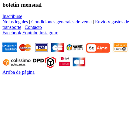
boletín mensual
Inscribirse
Notas legales
|
Condiciones generales de venta
|
Envío y gastos de
transporte
|
Contacto
Facebook
Youtube
Instagram
Arriba de página