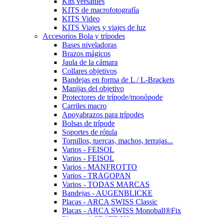
Kits versátiles
KITS de macrofotografía
KITS Video
KITS Viajes y viajes de luz
Accesorios Bola y trípodes
Bases niveladoras
Brazos mágicos
Jaula de la cámara
Collares objetivos
Bandejas en forma de L / L-Brackets
Manijas del objetivo
Protectores de trípode/monópode
Carriles macro
Apoyabrazos para trípodes
Bolsas de trípode
Soportes de rótula
Tornillos, tuercas, machos, terrajas...
Varios - FEISOL
Varios - FEISOL
Varios - MANFROTTO
Varios - TRAGOPAN
Varios - TODAS MARCAS
Bandejas - AUGENBLICKE
Placas - ARCA SWISS Classic
Placas - ARCA SWISS Monoball®Fix