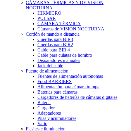
CÁMARAS TÉRMICAS Y DE VISIÓN
NOCTURNA
HIKMICRO
PULSAR
CÁMARA TÉRMICA
Cámaras de VISIÓN NOCTURNA
Cordón de mando a distancia
Cuerdas para BIR3
Cuerdas para BIR2
Cable para BIR 4
Cable para culatas de hombro
Disparadores manuales
Jack del cable
Fuente de alimentación
Fuentes de alimentación autónomas
Food BARRIERS
Alimentación para cámara trampa
Baterías para cámaras
Cargadores de baterías de cámaras digitales
Batería
Cargador
Adaptadores
Pilas y acumuladores
Vario
Flashes e iluminación