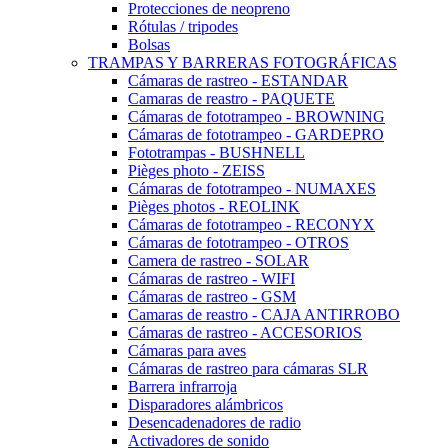
Protecciones de neopreno
Rótulas / tripodes
Bolsas
TRAMPAS Y BARRERAS FOTOGRÁFICAS
Cámaras de rastreo - ESTANDAR
Camaras de reastro - PAQUETE
Cámaras de fototrampeo - BROWNING
Cámaras de fototrampeo - GARDEPRO
Fototrampas - BUSHNELL
Pièges photo - ZEISS
Cámaras de fototrampeo - NUMAXES
Pièges photos - REOLINK
Cámaras de fototrampeo - RECONYX
Cámaras de fototrampeo - OTROS
Camera de rastreo - SOLAR
Cámaras de rastreo - WIFI
Cámaras de rastreo - GSM
Camaras de reastro - CAJA ANTIRROBO
Cámaras de rastreo - ACCESORIOS
Cámaras para aves
Cámaras de rastreo para cámaras SLR
Barrera infrarroja
Disparadores alámbricos
Desencadenadores de radio
Activadores de sonido