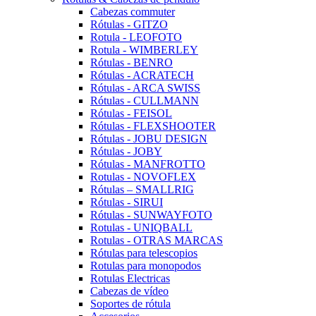
Cabezas commuter
Rótulas - GITZO
Rotula - LEOFOTO
Rotula - WIMBERLEY
Rótulas - BENRO
Rótulas - ACRATECH
Rótulas - ARCA SWISS
Rótulas - CULLMANN
Rótulas - FEISOL
Rótulas - FLEXSHOOTER
Rótulas - JOBU DESIGN
Rótulas - JOBY
Rótulas - MANFROTTO
Rotulas - NOVOFLEX
Rótulas – SMALLRIG
Rótulas - SIRUI
Rótulas - SUNWAYFOTO
Rotulas - UNIQBALL
Rotulas - OTRAS MARCAS
Rótulas para telescopios
Rotulas para monopodos
Rotulas Electricas
Cabezas de vídeo
Soportes de rótula