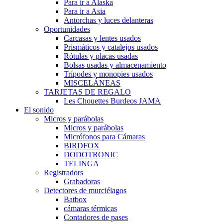
Para ir a Alaska
Para ir a Asia
Antorchas y luces delanteras
Oportunidades
Carcasas y lentes usados
Prismáticos y catalejos usados
Rótulas y placas usadas
Bolsas usadas y almacenamiento
Trípodes y monopies usados
MISCELÁNEAS
TARJETAS DE REGALO
Les Chouettes Burdeos JAMA
El sonido
Micros y parábolas
Micros y parábolas
Micrófonos para Cámaras
BIRDFOX
DODOTRONIC
TELINGA
Registradors
Grabadoras
Detectores de murciélagos
Batbox
cámaras térmicas
Contadores de pases