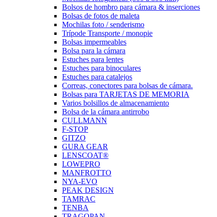
Bolsos de hombro para cámara & inserciones
Bolsas de fotos de maleta
Mochilas foto / senderismo
Trípode Transporte / monopie
Bolsas impermeables
Bolsa para la cámara
Estuches para lentes
Estuches para binoculares
Estuches para catalejos
Correas, conectores para bolsas de cámara.
Bolsas para TARJETAS DE MEMORIA
Varios bolsillos de almacenamiento
Bolsa de la cámara antirrobo
CULLMANN
F-STOP
GITZO
GURA GEAR
LENSCOAT®
LOWEPRO
MANFROTTO
NYA-EVO
PEAK DESIGN
TAMRAC
TENBA
TRAGOPAN