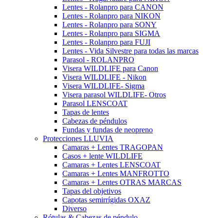
Lentes - Rolanpro para CANON
Lentes - Rolanpro para NIKON
Lentes - Rolanpro para SONY
Lentes - Rolanpro para SIGMA
Lentes - Rolanpro para FUJI
Lentes - Vida Silvestre para todas las marcas
Parasol - ROLANPRO
Visera WILDLIFE para Canon
Visera WILDLIFE - Nikon
Visera WILDLIFE- Sigma
Visera parasol WILDLIFE- Otros
Parasol LENSCOAT
Tapas de lentes
Cabezas de péndulos
Fundas y fundas de neopreno
Protecciones LLUVIA
Camaras + Lentes TRAGOPAN
Casos + lente WILDLIFE
Camaras + Lentes LENSCOAT
Camaras + Lentes MANFROTTO
Camaras + Lentes OTRAS MARCAS
Tapas del objetivos
Capotas semirrígidas OXAZ
Diverso
Rótulas & Cabezas de péndulo