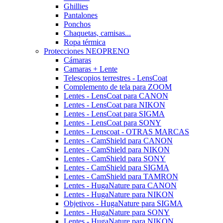
Ghillies
Pantalones
Ponchos
Chaquetas, camisas...
Ropa térmica
Protecciones NEOPRENO
Cámaras
Camaras + Lente
Telescopios terrestres - LensCoat
Complemento de tela para ZOOM
Lentes - LensCoat para CANON
Lentes - LensCoat para NIKON
Lentes - LensCoat para SIGMA
Lentes - LensCoat para SONY
Lentes - Lenscoat - OTRAS MARCAS
Lentes - CamShield para CANON
Lentes - CamShield para NIKON
Lentes - CamShield para SONY
Lentes - CamShield para SIGMA
Lentes - CamShield para TAMRON
Lentes - HugaNature para CANON
Lentes - HugaNature para NIKON
Objetivos - HugaNature para SIGMA
Lentes - HugaNature para SONY
Lentes - HugaNature para NIKON