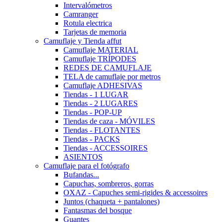
Intervalómetros
Camranger
Rotula electrica
Tarjetas de memoria
Camuflaje y Tienda affut
Camuflaje MATERIAL
Camuflaje TRÍPODES
REDES DE CAMUFLAJE
TELA de camuflaje por metros
Camuflaje ADHESIVAS
Tiendas - 1 LUGAR
Tiendas - 2 LUGARES
Tiendas - POP-UP
Tiendas de caza - MÓVILES
Tiendas - FLOTANTES
Tiendas - PACKS
Tiendas - ACCESSOIRES
ASIENTOS
Camuflaje para el fotógrafo
Bufandas...
Capuchas, sombreros, gorras
OXAZ - Capuches semi-rigides & accessoires
Juntos (chaqueta + pantalones)
Fantasmas del bosque
Guantes