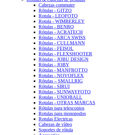
Cabezas commuter
Rótulas - GITZO
Rotula - LEOFOTO
Rotula - WIMBERLEY
Rótulas - BENRO
Rótulas - ACRATECH
Rótulas - ARCA SWISS
Rótulas - CULLMANN
Rótulas - FEISOL
Rótulas - FLEXSHOOTER
Rótulas - JOBU DESIGN
Rótulas - JOBY
Rótulas - MANFROTTO
Rotulas - NOVOFLEX
Rótulas – SMALLRIG
Rótulas - SIRUI
Rótulas - SUNWAYFOTO
Rotulas - UNIQBALL
Rotulas - OTRAS MARCAS
Rótulas para telescopios
Rotulas para monopodos
Rotulas Electricas
Cabezas de vídeo
Soportes de rótula