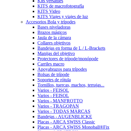
Kits versátiles
KITS de macrofotografía
KITS Video
KITS Viajes y viajes de luz
Accesorios Bola y trípodes
Bases niveladoras
Brazos mágicos
Jaula de la cámara
Collares objetivos
Bandejas en forma de L / L-Brackets
Manijas del objetivo
Protectores de trípode/monópode
Carriles macro
Apoyabrazos para trípodes
Bolsas de trípode
Soportes de rótula
Tornillos, tuercas, machos, terrajas...
Varios - FEISOL
Varios - FEISOL
Varios - MANFROTTO
Varios - TRAGOPAN
Varios - TODAS MARCAS
Bandejas - AUGENBLICKE
Placas - ARCA SWISS Classic
Placas - ARCA SWISS Monoball®Fix