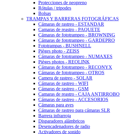
Protecciones de neopreno
Rótulas / tripodes
Bolsas
TRAMPAS Y BARRERAS FOTOGRÁFICAS
Cámaras de rastreo - ESTANDAR
Camaras de reastro - PAQUETE
Cámaras de fototrampeo - BROWNING
Cámaras de fototrampeo - GARDEPRO
Fototrampas - BUSHNELL
Pièges photo - ZEISS
Cámaras de fototrampeo - NUMAXES
Pièges photos - REOLINK
Cámaras de fototrampeo - RECONYX
Cámaras de fototrampeo - OTROS
Camera de rastreo - SOLAR
Cámaras de rastreo - WIFI
Cámaras de rastreo - GSM
Camaras de reastro - CAJA ANTIRROBO
Cámaras de rastreo - ACCESORIOS
Cámaras para aves
Cámaras de rastreo para cámaras SLR
Barrera infrarroja
Disparadores alámbricos
Desencadenadores de radio
Activadores de sonido