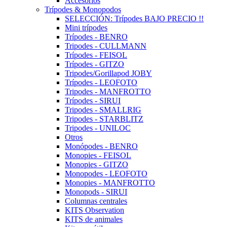
Accesorios
Trípodes & Monopodos
SELECCIÓN: Trípodes BAJO PRECIO !!
Mini trípodes
Trípodes - BENRO
Tripodes - CULLMANN
Trípodes - FEISOL
Trípodes - GITZO
Tripodes/Gorillapod JOBY
Trípodes - LEOFOTO
Tripodes - MANFROTTO
Trípodes - SIRUI
Tripodes - SMALLRIG
Tripodes - STARBLITZ
Tripodes - UNILOC
Otros
Monópodes - BENRO
Monopies - FEISOL
Monopies - GITZO
Monopodes - LEOFOTO
Monopies - MANFROTTO
Monopods - SIRUI
Columnas centrales
KITS Observation
KITS de animales