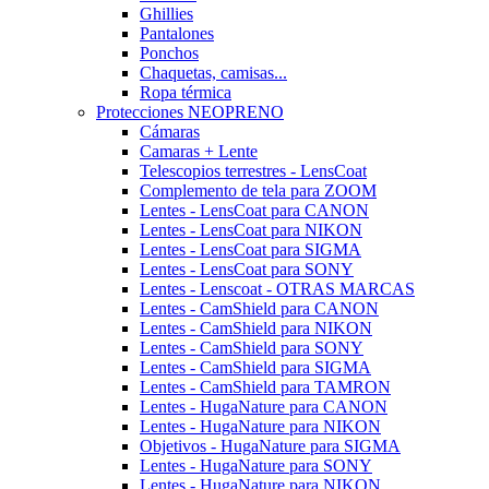
Ghillies
Pantalones
Ponchos
Chaquetas, camisas...
Ropa térmica
Protecciones NEOPRENO
Cámaras
Camaras + Lente
Telescopios terrestres - LensCoat
Complemento de tela para ZOOM
Lentes - LensCoat para CANON
Lentes - LensCoat para NIKON
Lentes - LensCoat para SIGMA
Lentes - LensCoat para SONY
Lentes - Lenscoat - OTRAS MARCAS
Lentes - CamShield para CANON
Lentes - CamShield para NIKON
Lentes - CamShield para SONY
Lentes - CamShield para SIGMA
Lentes - CamShield para TAMRON
Lentes - HugaNature para CANON
Lentes - HugaNature para NIKON
Objetivos - HugaNature para SIGMA
Lentes - HugaNature para SONY
Lentes - HugaNature para NIKON