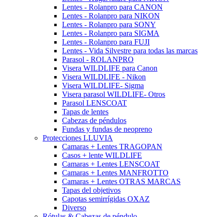
Lentes - Rolanpro para CANON
Lentes - Rolanpro para NIKON
Lentes - Rolanpro para SONY
Lentes - Rolanpro para SIGMA
Lentes - Rolanpro para FUJI
Lentes - Vida Silvestre para todas las marcas
Parasol - ROLANPRO
Visera WILDLIFE para Canon
Visera WILDLIFE - Nikon
Visera WILDLIFE- Sigma
Visera parasol WILDLIFE- Otros
Parasol LENSCOAT
Tapas de lentes
Cabezas de péndulos
Fundas y fundas de neopreno
Protecciones LLUVIA
Camaras + Lentes TRAGOPAN
Casos + lente WILDLIFE
Camaras + Lentes LENSCOAT
Camaras + Lentes MANFROTTO
Camaras + Lentes OTRAS MARCAS
Tapas del objetivos
Capotas semirrígidas OXAZ
Diverso
Rótulas & Cabezas de péndulo