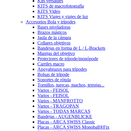
Kits versátiles
KITS de macrofotografía
KITS Video
KITS Viajes y viajes de luz
Accesorios Bola y trípodes
Bases niveladoras
Brazos mágicos
Jaula de la cámara
Collares objetivos
Bandejas en forma de L / L-Brackets
Manijas del objetivo
Protectores de trípode/monópode
Carriles macro
Apoyabrazos para trípodes
Bolsas de trípode
Soportes de rótula
Tornillos, tuercas, machos, terrajas...
Varios - FEISOL
Varios - FEISOL
Varios - MANFROTTO
Varios - TRAGOPAN
Varios - TODAS MARCAS
Bandejas - AUGENBLICKE
Placas - ARCA SWISS Classic
Placas - ARCA SWISS Monoball®Fix