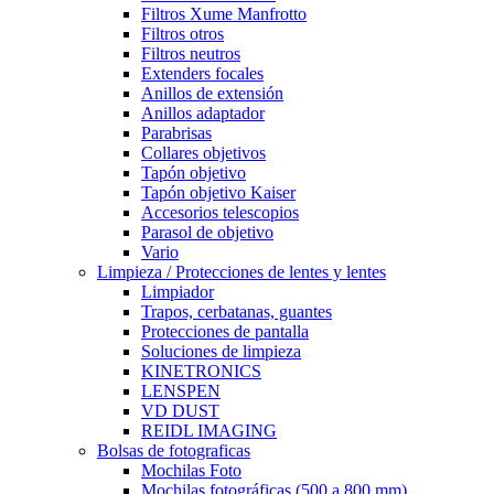
Filtros Xume Manfrotto
Filtros otros
Filtros neutros
Extenders focales
Anillos de extensión
Anillos adaptador
Parabrisas
Collares objetivos
Tapón objetivo
Tapón objetivo Kaiser
Accesorios telescopios
Parasol de objetivo
Vario
Limpieza / Protecciones de lentes y lentes
Limpiador
Trapos, cerbatanas, guantes
Protecciones de pantalla
Soluciones de limpieza
KINETRONICS
LENSPEN
VD DUST
REIDL IMAGING
Bolsas de fotograficas
Mochilas Foto
Mochilas fotográficas (500 a 800 mm)