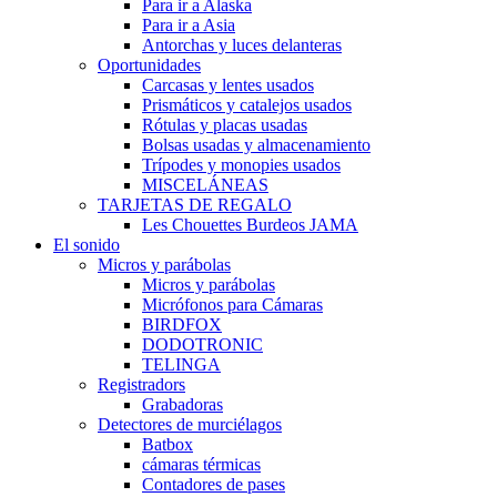
Para ir a Alaska
Para ir a Asia
Antorchas y luces delanteras
Oportunidades
Carcasas y lentes usados
Prismáticos y catalejos usados
Rótulas y placas usadas
Bolsas usadas y almacenamiento
Trípodes y monopies usados
MISCELÁNEAS
TARJETAS DE REGALO
Les Chouettes Burdeos JAMA
El sonido
Micros y parábolas
Micros y parábolas
Micrófonos para Cámaras
BIRDFOX
DODOTRONIC
TELINGA
Registradors
Grabadoras
Detectores de murciélagos
Batbox
cámaras térmicas
Contadores de pases