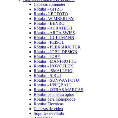
Cabezas commuter
Rótulas - GITZO
Rotula - LEOFOTO
Rotula - WIMBERLEY
Rótulas - BENRO
Rótulas - ACRATECH
Rótulas - ARCA SWISS
Rótulas - CULLMANN
Rótulas - FEISOL
Rótulas - FLEXSHOOTER
Rótulas - JOBU DESIGN
Rótulas - JOBY
Rótulas - MANFROTTO
Rotulas - NOVOFLEX
Rótulas – SMALLRIG
Rótulas - SIRUI
Rótulas - SUNWAYFOTO
Rotulas - UNIQBALL
Rotulas - OTRAS MARCAS
Rótulas para telescopios
Rotulas para monopodos
Rotulas Electricas
Cabezas de vídeo
Soportes de rótula