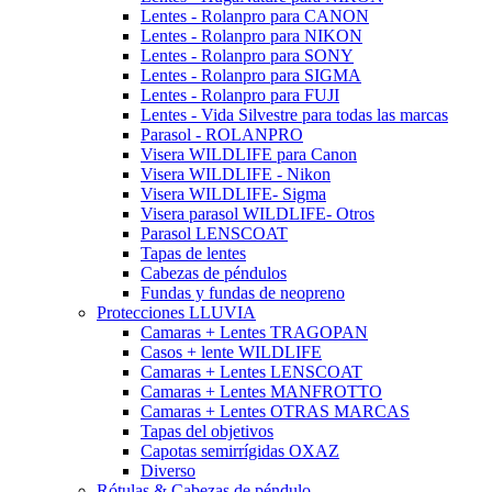
Lentes - Rolanpro para CANON
Lentes - Rolanpro para NIKON
Lentes - Rolanpro para SONY
Lentes - Rolanpro para SIGMA
Lentes - Rolanpro para FUJI
Lentes - Vida Silvestre para todas las marcas
Parasol - ROLANPRO
Visera WILDLIFE para Canon
Visera WILDLIFE - Nikon
Visera WILDLIFE- Sigma
Visera parasol WILDLIFE- Otros
Parasol LENSCOAT
Tapas de lentes
Cabezas de péndulos
Fundas y fundas de neopreno
Protecciones LLUVIA
Camaras + Lentes TRAGOPAN
Casos + lente WILDLIFE
Camaras + Lentes LENSCOAT
Camaras + Lentes MANFROTTO
Camaras + Lentes OTRAS MARCAS
Tapas del objetivos
Capotas semirrígidas OXAZ
Diverso
Rótulas & Cabezas de péndulo