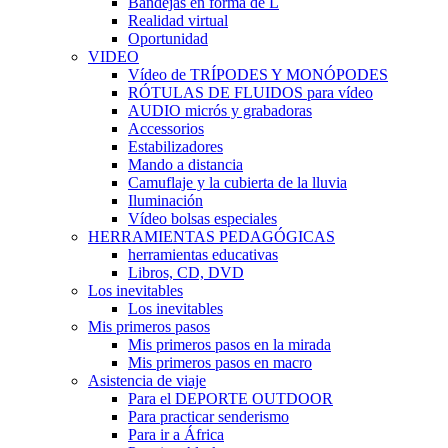
Bandejas en forma de L
Realidad virtual
Oportunidad
VIDEO
Vídeo de TRÍPODES Y MONÓPODES
RÓTULAS DE FLUIDOS para vídeo
AUDIO micrós y grabadoras
Accessorios
Estabilizadores
Mando a distancia
Camuflaje y la cubierta de la lluvia
Iluminación
Vídeo bolsas especiales
HERRAMIENTAS PEDAGÓGICAS
herramientas educativas
Libros, CD, DVD
Los inevitables
Los inevitables
Mis primeros pasos
Mis primeros pasos en la mirada
Mis primeros pasos en macro
Asistencia de viaje
Para el DEPORTE OUTDOOR
Para practicar senderismo
Para ir a África