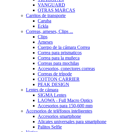
VANGUARD
OTRAS MARCAS
Carritos de transporte
Caruba
Eckla
Correas, arneses, Clips ...
Clips
Arneses
Cuerpo de la cámara Correa
Correa para prismaticos
Correa para la muñeca
Correas para mochilas
Accesorios, conectores correas
Correas de trípode
COTTON CARRIER
PEAK DESIGN
Lentes de cámara
SIGMA Lentes
LAOWA - Full Macro Optics
Accesorios para 150-600 mm
Accesorios de teléfonos inteligentes
Accesorios smartphone
Alicates universales para smartphone
Palitos Selfie