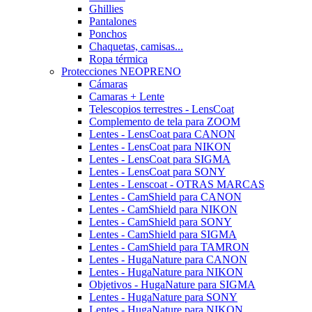
Ghillies
Pantalones
Ponchos
Chaquetas, camisas...
Ropa térmica
Protecciones NEOPRENO
Cámaras
Camaras + Lente
Telescopios terrestres - LensCoat
Complemento de tela para ZOOM
Lentes - LensCoat para CANON
Lentes - LensCoat para NIKON
Lentes - LensCoat para SIGMA
Lentes - LensCoat para SONY
Lentes - Lenscoat - OTRAS MARCAS
Lentes - CamShield para CANON
Lentes - CamShield para NIKON
Lentes - CamShield para SONY
Lentes - CamShield para SIGMA
Lentes - CamShield para TAMRON
Lentes - HugaNature para CANON
Lentes - HugaNature para NIKON
Objetivos - HugaNature para SIGMA
Lentes - HugaNature para SONY
Lentes - HugaNature para NIKON