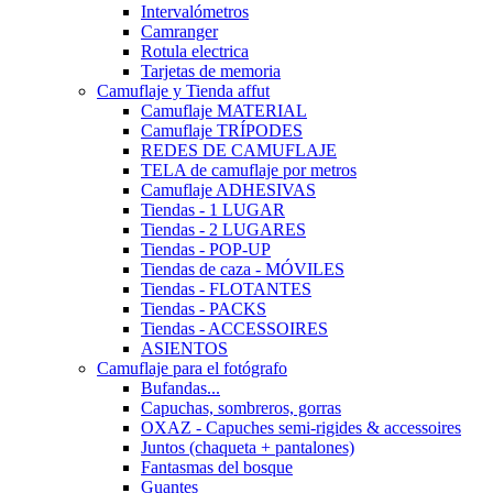
Intervalómetros
Camranger
Rotula electrica
Tarjetas de memoria
Camuflaje y Tienda affut
Camuflaje MATERIAL
Camuflaje TRÍPODES
REDES DE CAMUFLAJE
TELA de camuflaje por metros
Camuflaje ADHESIVAS
Tiendas - 1 LUGAR
Tiendas - 2 LUGARES
Tiendas - POP-UP
Tiendas de caza - MÓVILES
Tiendas - FLOTANTES
Tiendas - PACKS
Tiendas - ACCESSOIRES
ASIENTOS
Camuflaje para el fotógrafo
Bufandas...
Capuchas, sombreros, gorras
OXAZ - Capuches semi-rigides & accessoires
Juntos (chaqueta + pantalones)
Fantasmas del bosque
Guantes