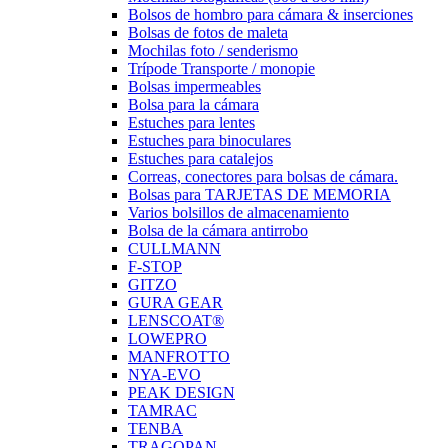
Bolsos de hombro para cámara & inserciones
Bolsas de fotos de maleta
Mochilas foto / senderismo
Trípode Transporte / monopie
Bolsas impermeables
Bolsa para la cámara
Estuches para lentes
Estuches para binoculares
Estuches para catalejos
Correas, conectores para bolsas de cámara.
Bolsas para TARJETAS DE MEMORIA
Varios bolsillos de almacenamiento
Bolsa de la cámara antirrobo
CULLMANN
F-STOP
GITZO
GURA GEAR
LENSCOAT®
LOWEPRO
MANFROTTO
NYA-EVO
PEAK DESIGN
TAMRAC
TENBA
TRAGOPAN