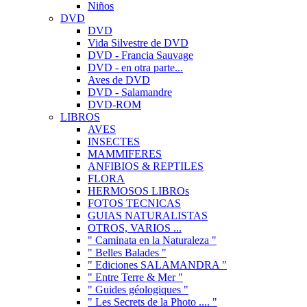
Niños
DVD
DVD
Vida Silvestre de DVD
DVD - Francia Sauvage
DVD - en otra parte...
Aves de DVD
DVD - Salamandre
DVD-ROM
LIBROS
AVES
INSECTES
MAMMIFERES
ANFIBIOS & REPTILES
FLORA
HERMOSOS LIBROs
FOTOS TECNICAS
GUIAS NATURALISTAS
OTROS, VARIOS ...
" Caminata en la Naturaleza "
" Belles Balades "
" Ediciones SALAMANDRA "
" Entre Terre & Mer "
" Guides géologiques "
" Les Secrets de la Photo .... "