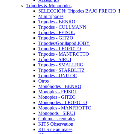
Accesorios
Trípodes & Monopodos
SELECCIÓN: Trípodes BAJO PRECIO !!
Mini trípodes
Trípodes - BENRO
Tripodes - CULLMANN
Trípodes - FEISOL
Trípodes - GITZO
Tripodes/Gorillapod JOBY
Trípodes - LEOFOTO
Tripodes - MANFROTTO
Trípodes - SIRUI
Tripodes - SMALLRIG
Tripodes - STARBLITZ
Tripodes - UNILOC
Otros
Monópodes - BENRO
Monopies - FEISOL
Monopies - GITZO
Monopodes - LEOFOTO
Monopies - MANFROTTO
Monopods - SIRUI
Columnas centrales
KITS Observation
KITS de animales