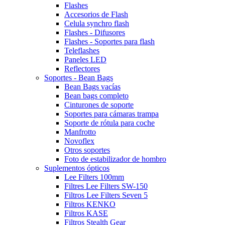
Flashes
Accesorios de Flash
Celula synchro flash
Flashes - Difusores
Flashes - Soportes para flash
Teleflashes
Paneles LED
Reflectores
Soportes - Bean Bags
Bean Bags vacías
Bean bags completo
Cinturones de soporte
Soportes para cámaras trampa
Soporte de rótula para coche
Manfrotto
Novoflex
Otros soportes
Foto de estabilizador de hombro
Suplementos ópticos
Lee Filters 100mm
Filtres Lee Filters SW-150
Filtros Lee Filters Seven 5
Filtros KENKO
Filtros KASE
Filtros Stealth Gear