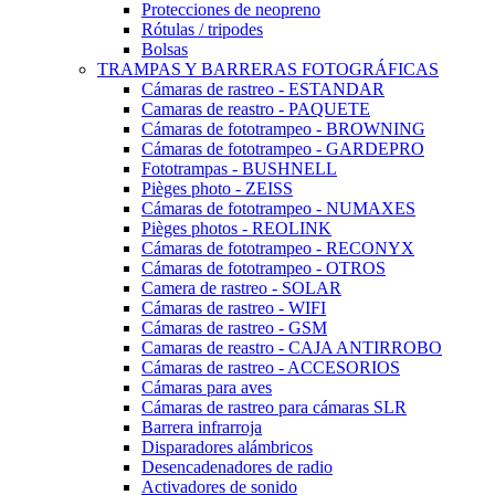
Protecciones de neopreno
Rótulas / tripodes
Bolsas
TRAMPAS Y BARRERAS FOTOGRÁFICAS
Cámaras de rastreo - ESTANDAR
Camaras de reastro - PAQUETE
Cámaras de fototrampeo - BROWNING
Cámaras de fototrampeo - GARDEPRO
Fototrampas - BUSHNELL
Pièges photo - ZEISS
Cámaras de fototrampeo - NUMAXES
Pièges photos - REOLINK
Cámaras de fototrampeo - RECONYX
Cámaras de fototrampeo - OTROS
Camera de rastreo - SOLAR
Cámaras de rastreo - WIFI
Cámaras de rastreo - GSM
Camaras de reastro - CAJA ANTIRROBO
Cámaras de rastreo - ACCESORIOS
Cámaras para aves
Cámaras de rastreo para cámaras SLR
Barrera infrarroja
Disparadores alámbricos
Desencadenadores de radio
Activadores de sonido