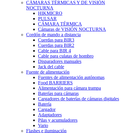
CÁMARAS TÉRMICAS Y DE VISIÓN
NOCTURNA
HIKMICRO
PULSAR
CÁMARA TÉRMICA
Cámaras de VISIÓN NOCTURNA
Cordón de mando a distancia
Cuerdas para BIR3
Cuerdas para BIR2
Cable para BIR 4
Cable para culatas de hombro
Disparadores manuales
Jack del cable
Fuente de alimentación
Fuentes de alimentación autónomas
Food BARRIERS
Alimentación para cámara trampa
Baterías para cámaras
Cargadores de baterías de cámaras digitales
Batería
Cargador
Adaptadores
Pilas y acumuladores
Vario
Flashes e iluminación