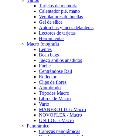
Varios
Tarjetas de memoria
Calentador pie, mano
Ventiladores de huellas
Gel de sílice
Antorchas y luces delanteras
Lectores de tarjetas
Herramientas
Macro fotografía
Lentes
Bean bags
Juego anillos anadidos
Fuelle
Centrándose Rail
Reflector
Clips de flores
Alumbrado
Trípodes Macro
Libros de Macro
Vario
MANFROTTO / Macro
NOVOFLEX / Macro
UNILOC / Macro
Panorámico
Cabezas panorámicas