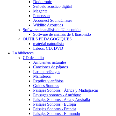
Dodotronic
Señuelo acústico digital
Magenta
Pettersson
Acounect SoundChaser
Wildlife Acoustics
Software de análisis de Ultrasonido
Software de análisis de Ultrasonido
OUTILS PEDAGOGIQUES
material naturalista
Libros, CD, DVD
La biblioteca
CD de audio
Ambientes naturales
Canciones de pájaros
Los murciélagos
Mamíferos
Reptiles y anfibios
Guides Sonores
Paisajes Sonoros - África y Madagascar
Paysages sonores - Amérique
Paisajes Sonoros - Asia y Australia
Paisajes Sonoros - Europa
Paisajes Sonoros - Francia
Paisajes Sonoros - El mundo