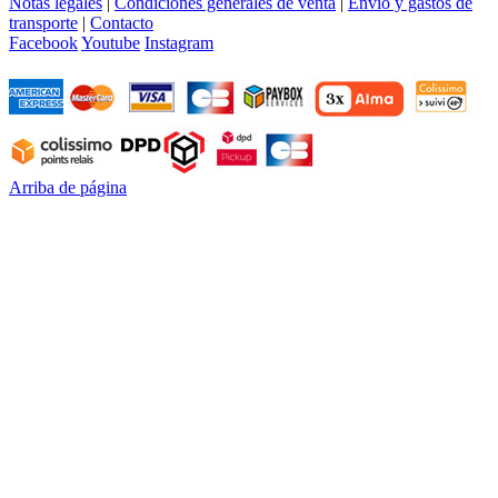
Notas legales
|
Condiciones generales de venta
|
Envío y gastos de
transporte
|
Contacto
Facebook
Youtube
Instagram
Arriba de página