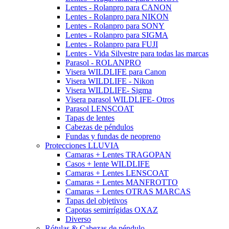
Lentes - Rolanpro para CANON
Lentes - Rolanpro para NIKON
Lentes - Rolanpro para SONY
Lentes - Rolanpro para SIGMA
Lentes - Rolanpro para FUJI
Lentes - Vida Silvestre para todas las marcas
Parasol - ROLANPRO
Visera WILDLIFE para Canon
Visera WILDLIFE - Nikon
Visera WILDLIFE- Sigma
Visera parasol WILDLIFE- Otros
Parasol LENSCOAT
Tapas de lentes
Cabezas de péndulos
Fundas y fundas de neopreno
Protecciones LLUVIA
Camaras + Lentes TRAGOPAN
Casos + lente WILDLIFE
Camaras + Lentes LENSCOAT
Camaras + Lentes MANFROTTO
Camaras + Lentes OTRAS MARCAS
Tapas del objetivos
Capotas semirrígidas OXAZ
Diverso
Rótulas & Cabezas de péndulo