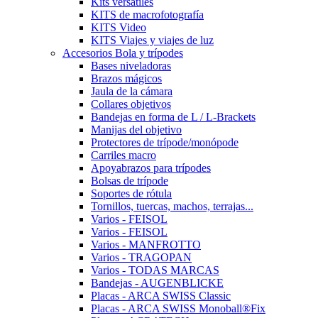
Kits versátiles
KITS de macrofotografía
KITS Video
KITS Viajes y viajes de luz
Accesorios Bola y trípodes
Bases niveladoras
Brazos mágicos
Jaula de la cámara
Collares objetivos
Bandejas en forma de L / L-Brackets
Manijas del objetivo
Protectores de trípode/monópode
Carriles macro
Apoyabrazos para trípodes
Bolsas de trípode
Soportes de rótula
Tornillos, tuercas, machos, terrajas...
Varios - FEISOL
Varios - FEISOL
Varios - MANFROTTO
Varios - TRAGOPAN
Varios - TODAS MARCAS
Bandejas - AUGENBLICKE
Placas - ARCA SWISS Classic
Placas - ARCA SWISS Monoball®Fix