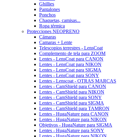
Ghillies
Pantalones
Ponchos
Chaquetas, camisas...
Ropa térmica
Protecciones NEOPRENO
Cámaras
Camaras + Lente
Telescopios terrestres - LensCoat
Complemento de tela para ZOOM
Lentes - LensCoat para CANON
Lentes - LensCoat para NIKON
Lentes - LensCoat para SIGMA
Lentes - LensCoat para SONY
Lentes - Lenscoat - OTRAS MARCAS
Lentes - CamShield para CANON
Lentes - CamShield para NIKON
Lentes - CamShield para SONY
Lentes - CamShield para SIGMA
Lentes - CamShield para TAMRON
Lentes - HugaNature para CANON
Lentes - HugaNature para NIKON
Objetivos - HugaNature para SIGMA
Lentes - HugaNature para SONY
Lentes - HugaNature para NIKON