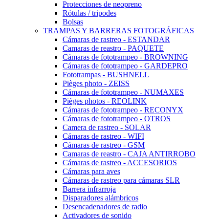
Protecciones de neopreno
Rótulas / tripodes
Bolsas
TRAMPAS Y BARRERAS FOTOGRÁFICAS
Cámaras de rastreo - ESTANDAR
Camaras de reastro - PAQUETE
Cámaras de fototrampeo - BROWNING
Cámaras de fototrampeo - GARDEPRO
Fototrampas - BUSHNELL
Pièges photo - ZEISS
Cámaras de fototrampeo - NUMAXES
Pièges photos - REOLINK
Cámaras de fototrampeo - RECONYX
Cámaras de fototrampeo - OTROS
Camera de rastreo - SOLAR
Cámaras de rastreo - WIFI
Cámaras de rastreo - GSM
Camaras de reastro - CAJA ANTIRROBO
Cámaras de rastreo - ACCESORIOS
Cámaras para aves
Cámaras de rastreo para cámaras SLR
Barrera infrarroja
Disparadores alámbricos
Desencadenadores de radio
Activadores de sonido