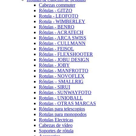
Cabezas commuter
Rótulas - GITZO
Rotula - LEOFOTO
Rotula - WIMBERLEY
Rótulas - BENRO
Rótulas - ACRATECH
Rótulas - ARCA SWISS
Rótulas - CULLMANN
Rótulas - FEISOL
Rótulas - FLEXSHOOTER
Rótulas - JOBU DESIGN
Rótulas - JOBY
Rótulas - MANFROTTO
Rotulas - NOVOFLEX
Rótulas – SMALLRIG
Rótulas - SIRUI
Rótulas - SUNWAYFOTO
Rotulas - UNIQBALL
Rotulas - OTRAS MARCAS
Rótulas para telescopios
Rotulas para monopodos
Rotulas Electricas
Cabezas de vídeo
Soportes de rótula