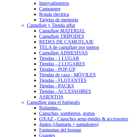
Intervalómetros
Camranger
Rotula electrica
Tarjetas de memoria
Camuflaje y Tienda affut
Camuflaje MATERIAL
Camuflaje TRÍPODES
REDES DE CAMUFLAJE
TELA de camuflaje por metros
Camuflaje ADHESIVAS
Tiendas - 1 LUGAR
Tiendas - 2 LUGARES
Tiendas - POP-UP
Tiendas de caza - MÓVILES
Tiendas - FLOTANTES
Tiendas - PACKS
Tiendas - ACCESSOIRES
ASIENTOS
Camuflaje para el fotógrafo
Bufandas...
Capuchas, sombreros, gorras
OXAZ - Capuches semi-rigides & accessoires
Juntos (chaqueta + pantalones)
Fantasmas del bosque
Guantes