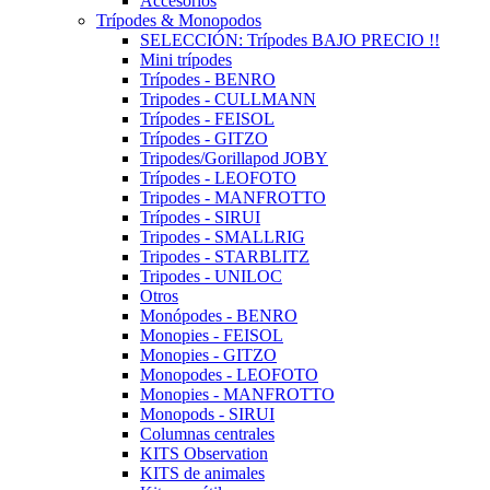
Accesorios
Trípodes & Monopodos
SELECCIÓN: Trípodes BAJO PRECIO !!
Mini trípodes
Trípodes - BENRO
Tripodes - CULLMANN
Trípodes - FEISOL
Trípodes - GITZO
Tripodes/Gorillapod JOBY
Trípodes - LEOFOTO
Tripodes - MANFROTTO
Trípodes - SIRUI
Tripodes - SMALLRIG
Tripodes - STARBLITZ
Tripodes - UNILOC
Otros
Monópodes - BENRO
Monopies - FEISOL
Monopies - GITZO
Monopodes - LEOFOTO
Monopies - MANFROTTO
Monopods - SIRUI
Columnas centrales
KITS Observation
KITS de animales