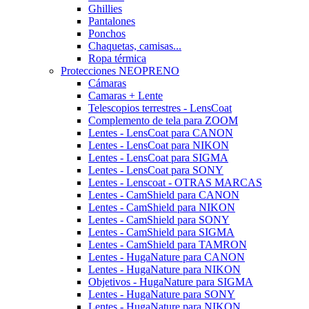
Ghillies
Pantalones
Ponchos
Chaquetas, camisas...
Ropa térmica
Protecciones NEOPRENO
Cámaras
Camaras + Lente
Telescopios terrestres - LensCoat
Complemento de tela para ZOOM
Lentes - LensCoat para CANON
Lentes - LensCoat para NIKON
Lentes - LensCoat para SIGMA
Lentes - LensCoat para SONY
Lentes - Lenscoat - OTRAS MARCAS
Lentes - CamShield para CANON
Lentes - CamShield para NIKON
Lentes - CamShield para SONY
Lentes - CamShield para SIGMA
Lentes - CamShield para TAMRON
Lentes - HugaNature para CANON
Lentes - HugaNature para NIKON
Objetivos - HugaNature para SIGMA
Lentes - HugaNature para SONY
Lentes - HugaNature para NIKON