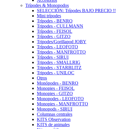
Accesorios
Trípodes & Monopodos
SELECCIÓN: Trípodes BAJO PRECIO !!
Mini trípodes
Trípodes - BENRO
Tripodes - CULLMANN
Trípodes - FEISOL
Trípodes - GITZO
Tripodes/Gorillapod JOBY
Trípodes - LEOFOTO
Tripodes - MANFROTTO
Trípodes - SIRUI
Tripodes - SMALLRIG
Tripodes - STARBLITZ
Tripodes - UNILOC
Otros
Monópodes - BENRO
Monopies - FEISOL
Monopies - GITZO
Monopodes - LEOFOTO
Monopies - MANFROTTO
Monopods - SIRUI
Columnas centrales
KITS Observation
KITS de animales