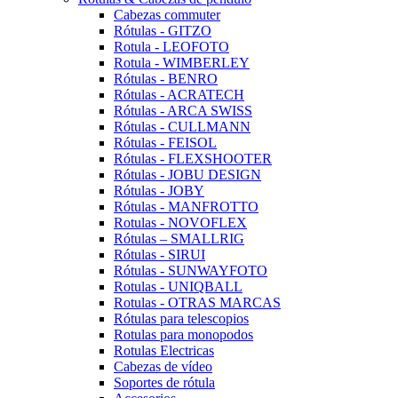
Cabezas commuter
Rótulas - GITZO
Rotula - LEOFOTO
Rotula - WIMBERLEY
Rótulas - BENRO
Rótulas - ACRATECH
Rótulas - ARCA SWISS
Rótulas - CULLMANN
Rótulas - FEISOL
Rótulas - FLEXSHOOTER
Rótulas - JOBU DESIGN
Rótulas - JOBY
Rótulas - MANFROTTO
Rotulas - NOVOFLEX
Rótulas – SMALLRIG
Rótulas - SIRUI
Rótulas - SUNWAYFOTO
Rotulas - UNIQBALL
Rotulas - OTRAS MARCAS
Rótulas para telescopios
Rotulas para monopodos
Rotulas Electricas
Cabezas de vídeo
Soportes de rótula