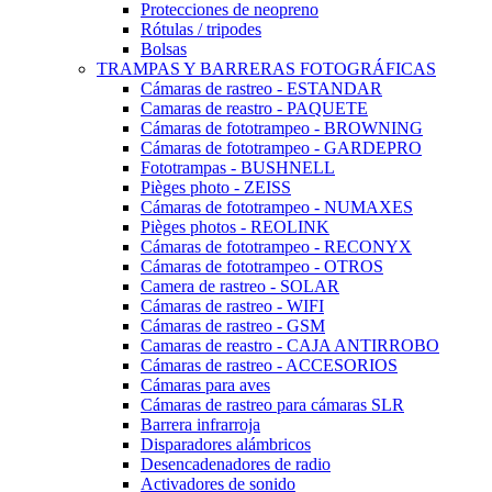
Protecciones de neopreno
Rótulas / tripodes
Bolsas
TRAMPAS Y BARRERAS FOTOGRÁFICAS
Cámaras de rastreo - ESTANDAR
Camaras de reastro - PAQUETE
Cámaras de fototrampeo - BROWNING
Cámaras de fototrampeo - GARDEPRO
Fototrampas - BUSHNELL
Pièges photo - ZEISS
Cámaras de fototrampeo - NUMAXES
Pièges photos - REOLINK
Cámaras de fototrampeo - RECONYX
Cámaras de fototrampeo - OTROS
Camera de rastreo - SOLAR
Cámaras de rastreo - WIFI
Cámaras de rastreo - GSM
Camaras de reastro - CAJA ANTIRROBO
Cámaras de rastreo - ACCESORIOS
Cámaras para aves
Cámaras de rastreo para cámaras SLR
Barrera infrarroja
Disparadores alámbricos
Desencadenadores de radio
Activadores de sonido