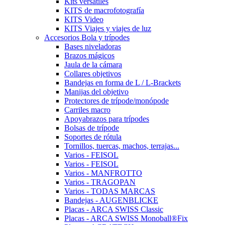
Kits versátiles
KITS de macrofotografía
KITS Video
KITS Viajes y viajes de luz
Accesorios Bola y trípodes
Bases niveladoras
Brazos mágicos
Jaula de la cámara
Collares objetivos
Bandejas en forma de L / L-Brackets
Manijas del objetivo
Protectores de trípode/monópode
Carriles macro
Apoyabrazos para trípodes
Bolsas de trípode
Soportes de rótula
Tornillos, tuercas, machos, terrajas...
Varios - FEISOL
Varios - FEISOL
Varios - MANFROTTO
Varios - TRAGOPAN
Varios - TODAS MARCAS
Bandejas - AUGENBLICKE
Placas - ARCA SWISS Classic
Placas - ARCA SWISS Monoball®Fix