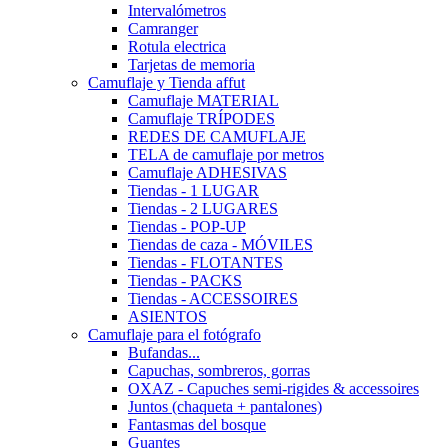
Intervalómetros
Camranger
Rotula electrica
Tarjetas de memoria
Camuflaje y Tienda affut
Camuflaje MATERIAL
Camuflaje TRÍPODES
REDES DE CAMUFLAJE
TELA de camuflaje por metros
Camuflaje ADHESIVAS
Tiendas - 1 LUGAR
Tiendas - 2 LUGARES
Tiendas - POP-UP
Tiendas de caza - MÓVILES
Tiendas - FLOTANTES
Tiendas - PACKS
Tiendas - ACCESSOIRES
ASIENTOS
Camuflaje para el fotógrafo
Bufandas...
Capuchas, sombreros, gorras
OXAZ - Capuches semi-rigides & accessoires
Juntos (chaqueta + pantalones)
Fantasmas del bosque
Guantes