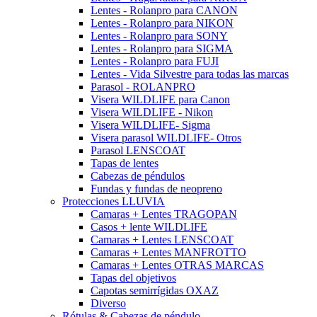
Lentes - Rolanpro para CANON
Lentes - Rolanpro para NIKON
Lentes - Rolanpro para SONY
Lentes - Rolanpro para SIGMA
Lentes - Rolanpro para FUJI
Lentes - Vida Silvestre para todas las marcas
Parasol - ROLANPRO
Visera WILDLIFE para Canon
Visera WILDLIFE - Nikon
Visera WILDLIFE- Sigma
Visera parasol WILDLIFE- Otros
Parasol LENSCOAT
Tapas de lentes
Cabezas de péndulos
Fundas y fundas de neopreno
Protecciones LLUVIA
Camaras + Lentes TRAGOPAN
Casos + lente WILDLIFE
Camaras + Lentes LENSCOAT
Camaras + Lentes MANFROTTO
Camaras + Lentes OTRAS MARCAS
Tapas del objetivos
Capotas semirrígidas OXAZ
Diverso
Rótulas & Cabezas de péndulo