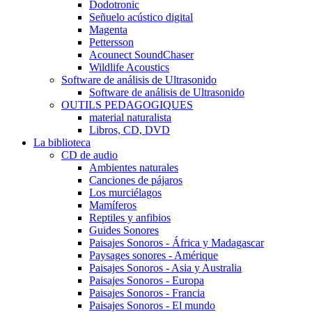
Dodotronic
Señuelo acústico digital
Magenta
Pettersson
Acounect SoundChaser
Wildlife Acoustics
Software de análisis de Ultrasonido
Software de análisis de Ultrasonido
OUTILS PEDAGOGIQUES
material naturalista
Libros, CD, DVD
La biblioteca
CD de audio
Ambientes naturales
Canciones de pájaros
Los murciélagos
Mamíferos
Reptiles y anfibios
Guides Sonores
Paisajes Sonoros - África y Madagascar
Paysages sonores - Amérique
Paisajes Sonoros - Asia y Australia
Paisajes Sonoros - Europa
Paisajes Sonoros - Francia
Paisajes Sonoros - El mundo