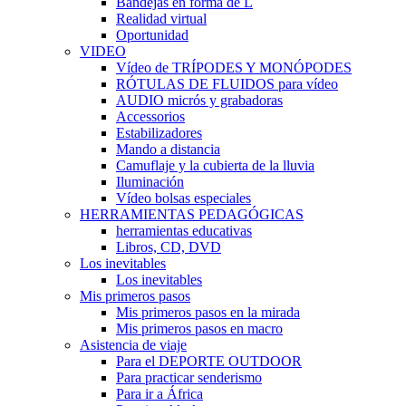
Bandejas en forma de L
Realidad virtual
Oportunidad
VIDEO
Vídeo de TRÍPODES Y MONÓPODES
RÓTULAS DE FLUIDOS para vídeo
AUDIO micrós y grabadoras
Accessorios
Estabilizadores
Mando a distancia
Camuflaje y la cubierta de la lluvia
Iluminación
Vídeo bolsas especiales
HERRAMIENTAS PEDAGÓGICAS
herramientas educativas
Libros, CD, DVD
Los inevitables
Los inevitables
Mis primeros pasos
Mis primeros pasos en la mirada
Mis primeros pasos en macro
Asistencia de viaje
Para el DEPORTE OUTDOOR
Para practicar senderismo
Para ir a África