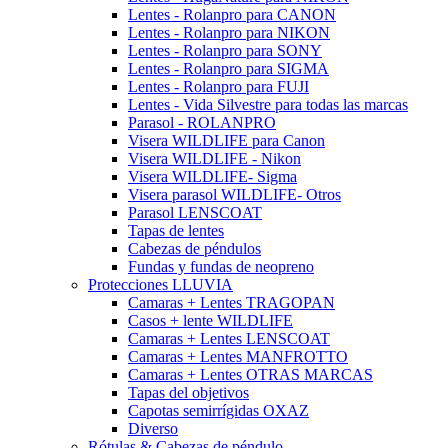
Lentes - Rolanpro para CANON
Lentes - Rolanpro para NIKON
Lentes - Rolanpro para SONY
Lentes - Rolanpro para SIGMA
Lentes - Rolanpro para FUJI
Lentes - Vida Silvestre para todas las marcas
Parasol - ROLANPRO
Visera WILDLIFE para Canon
Visera WILDLIFE - Nikon
Visera WILDLIFE- Sigma
Visera parasol WILDLIFE- Otros
Parasol LENSCOAT
Tapas de lentes
Cabezas de péndulos
Fundas y fundas de neopreno
Protecciones LLUVIA
Camaras + Lentes TRAGOPAN
Casos + lente WILDLIFE
Camaras + Lentes LENSCOAT
Camaras + Lentes MANFROTTO
Camaras + Lentes OTRAS MARCAS
Tapas del objetivos
Capotas semirrígidas OXAZ
Diverso
Rótulas & Cabezas de péndulo