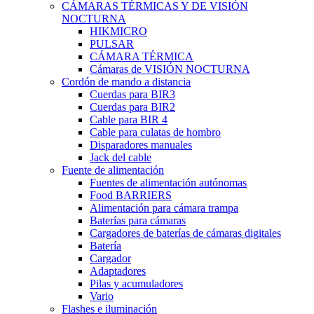
CÁMARAS TÉRMICAS Y DE VISIÓN
NOCTURNA
HIKMICRO
PULSAR
CÁMARA TÉRMICA
Cámaras de VISIÓN NOCTURNA
Cordón de mando a distancia
Cuerdas para BIR3
Cuerdas para BIR2
Cable para BIR 4
Cable para culatas de hombro
Disparadores manuales
Jack del cable
Fuente de alimentación
Fuentes de alimentación autónomas
Food BARRIERS
Alimentación para cámara trampa
Baterías para cámaras
Cargadores de baterías de cámaras digitales
Batería
Cargador
Adaptadores
Pilas y acumuladores
Vario
Flashes e iluminación