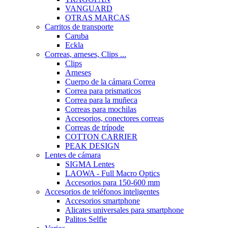
VANGUARD
OTRAS MARCAS
Carritos de transporte
Caruba
Eckla
Correas, arneses, Clips ...
Clips
Arneses
Cuerpo de la cámara Correa
Correa para prismaticos
Correa para la muñeca
Correas para mochilas
Accesorios, conectores correas
Correas de trípode
COTTON CARRIER
PEAK DESIGN
Lentes de cámara
SIGMA Lentes
LAOWA - Full Macro Optics
Accesorios para 150-600 mm
Accesorios de teléfonos inteligentes
Accesorios smartphone
Alicates universales para smartphone
Palitos Selfie