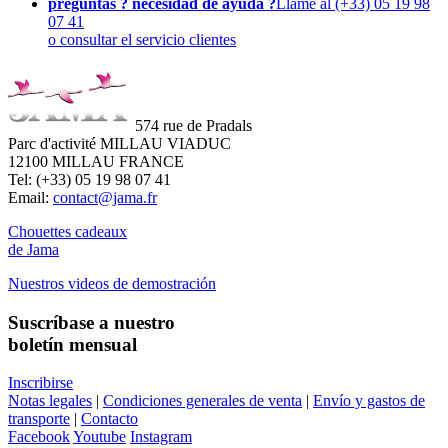
preguntas ? necesidad de ayuda ?
Llame al (+33) 05 19 98
07 41
o consultar el servicio clientes
574 rue de Pradals
Parc d'activité MILLAU VIADUC
12100 MILLAU FRANCE
Tel: (+33) 05 19 98 07 41
Email:
contact@jama.fr
Chouettes cadeaux
de Jama
Nuestros videos de demostración
Suscríbase a nuestro
boletín mensual
Inscribirse
Notas legales
|
Condiciones generales de venta
|
Envío y gastos de
transporte
|
Contacto
Facebook
Youtube
Instagram