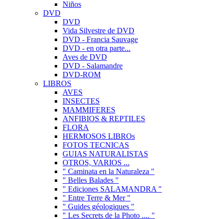
Niños
DVD
DVD
Vida Silvestre de DVD
DVD - Francia Sauvage
DVD - en otra parte...
Aves de DVD
DVD - Salamandre
DVD-ROM
LIBROS
AVES
INSECTES
MAMMIFERES
ANFIBIOS & REPTILES
FLORA
HERMOSOS LIBROs
FOTOS TECNICAS
GUIAS NATURALISTAS
OTROS, VARIOS ...
" Caminata en la Naturaleza "
" Belles Balades "
" Ediciones SALAMANDRA "
" Entre Terre & Mer "
" Guides géologiques "
" Les Secrets de la Photo .... "