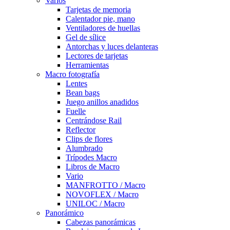
Varios
Tarjetas de memoria
Calentador pie, mano
Ventiladores de huellas
Gel de sílice
Antorchas y luces delanteras
Lectores de tarjetas
Herramientas
Macro fotografía
Lentes
Bean bags
Juego anillos anadidos
Fuelle
Centrándose Rail
Reflector
Clips de flores
Alumbrado
Trípodes Macro
Libros de Macro
Vario
MANFROTTO / Macro
NOVOFLEX / Macro
UNILOC / Macro
Panorámico
Cabezas panorámicas