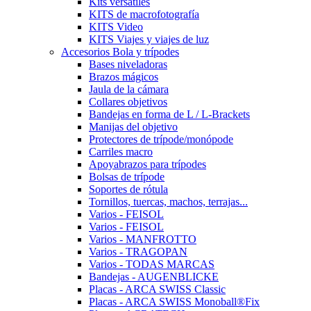
Kits versátiles
KITS de macrofotografía
KITS Video
KITS Viajes y viajes de luz
Accesorios Bola y trípodes
Bases niveladoras
Brazos mágicos
Jaula de la cámara
Collares objetivos
Bandejas en forma de L / L-Brackets
Manijas del objetivo
Protectores de trípode/monópode
Carriles macro
Apoyabrazos para trípodes
Bolsas de trípode
Soportes de rótula
Tornillos, tuercas, machos, terrajas...
Varios - FEISOL
Varios - FEISOL
Varios - MANFROTTO
Varios - TRAGOPAN
Varios - TODAS MARCAS
Bandejas - AUGENBLICKE
Placas - ARCA SWISS Classic
Placas - ARCA SWISS Monoball®Fix