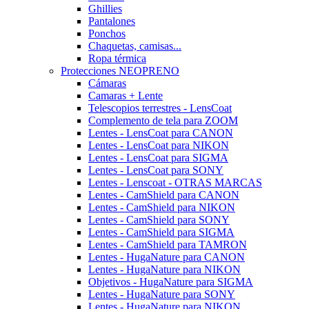
Ghillies
Pantalones
Ponchos
Chaquetas, camisas...
Ropa térmica
Protecciones NEOPRENO
Cámaras
Camaras + Lente
Telescopios terrestres - LensCoat
Complemento de tela para ZOOM
Lentes - LensCoat para CANON
Lentes - LensCoat para NIKON
Lentes - LensCoat para SIGMA
Lentes - LensCoat para SONY
Lentes - Lenscoat - OTRAS MARCAS
Lentes - CamShield para CANON
Lentes - CamShield para NIKON
Lentes - CamShield para SONY
Lentes - CamShield para SIGMA
Lentes - CamShield para TAMRON
Lentes - HugaNature para CANON
Lentes - HugaNature para NIKON
Objetivos - HugaNature para SIGMA
Lentes - HugaNature para SONY
Lentes - HugaNature para NIKON