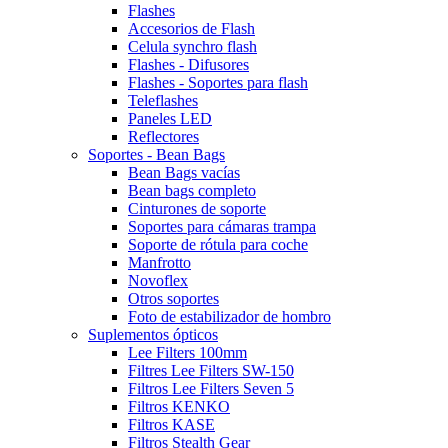
Flashes
Accesorios de Flash
Celula synchro flash
Flashes - Difusores
Flashes - Soportes para flash
Teleflashes
Paneles LED
Reflectores
Soportes - Bean Bags
Bean Bags vacías
Bean bags completo
Cinturones de soporte
Soportes para cámaras trampa
Soporte de rótula para coche
Manfrotto
Novoflex
Otros soportes
Foto de estabilizador de hombro
Suplementos ópticos
Lee Filters 100mm
Filtres Lee Filters SW-150
Filtros Lee Filters Seven 5
Filtros KENKO
Filtros KASE
Filtros Stealth Gear