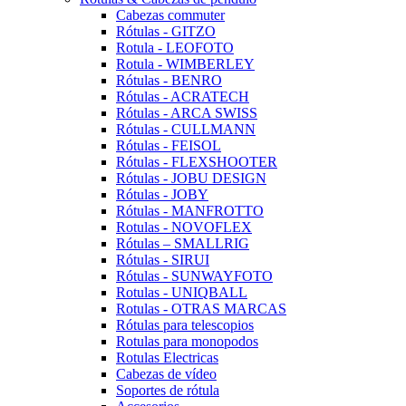
Cabezas commuter
Rótulas - GITZO
Rotula - LEOFOTO
Rotula - WIMBERLEY
Rótulas - BENRO
Rótulas - ACRATECH
Rótulas - ARCA SWISS
Rótulas - CULLMANN
Rótulas - FEISOL
Rótulas - FLEXSHOOTER
Rótulas - JOBU DESIGN
Rótulas - JOBY
Rótulas - MANFROTTO
Rotulas - NOVOFLEX
Rótulas – SMALLRIG
Rótulas - SIRUI
Rótulas - SUNWAYFOTO
Rotulas - UNIQBALL
Rotulas - OTRAS MARCAS
Rótulas para telescopios
Rotulas para monopodos
Rotulas Electricas
Cabezas de vídeo
Soportes de rótula