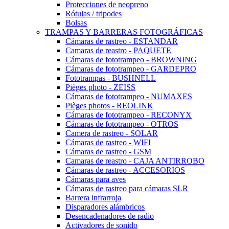
Protecciones de neopreno
Rótulas / tripodes
Bolsas
TRAMPAS Y BARRERAS FOTOGRÁFICAS
Cámaras de rastreo - ESTANDAR
Camaras de reastro - PAQUETE
Cámaras de fototrampeo - BROWNING
Cámaras de fototrampeo - GARDEPRO
Fototrampas - BUSHNELL
Pièges photo - ZEISS
Cámaras de fototrampeo - NUMAXES
Pièges photos - REOLINK
Cámaras de fototrampeo - RECONYX
Cámaras de fototrampeo - OTROS
Camera de rastreo - SOLAR
Cámaras de rastreo - WIFI
Cámaras de rastreo - GSM
Camaras de reastro - CAJA ANTIRROBO
Cámaras de rastreo - ACCESORIOS
Cámaras para aves
Cámaras de rastreo para cámaras SLR
Barrera infrarroja
Disparadores alámbricos
Desencadenadores de radio
Activadores de sonido