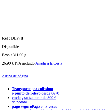
Ref :
DLP7II
Disponible
Peso :
311.00 g
26.90 € IVA incluido
Añadir a la Cesta
Arriba de página
Transporte por colissimo
o punto de relevo
desde 6€70
envío gratis
a partir de 300 €
de pedido
pago seguro
Pago en 3 veces