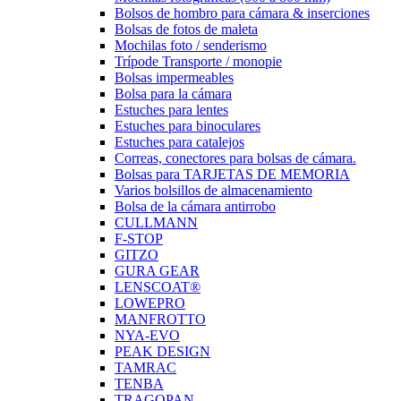
Bolsos de hombro para cámara & inserciones
Bolsas de fotos de maleta
Mochilas foto / senderismo
Trípode Transporte / monopie
Bolsas impermeables
Bolsa para la cámara
Estuches para lentes
Estuches para binoculares
Estuches para catalejos
Correas, conectores para bolsas de cámara.
Bolsas para TARJETAS DE MEMORIA
Varios bolsillos de almacenamiento
Bolsa de la cámara antirrobo
CULLMANN
F-STOP
GITZO
GURA GEAR
LENSCOAT®
LOWEPRO
MANFROTTO
NYA-EVO
PEAK DESIGN
TAMRAC
TENBA
TRAGOPAN