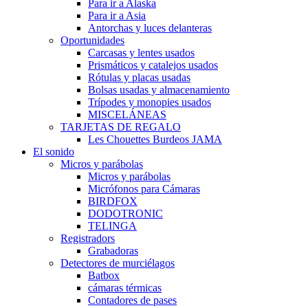
Para ir a Alaska
Para ir a Asia
Antorchas y luces delanteras
Oportunidades
Carcasas y lentes usados
Prismáticos y catalejos usados
Rótulas y placas usadas
Bolsas usadas y almacenamiento
Trípodes y monopies usados
MISCELÁNEAS
TARJETAS DE REGALO
Les Chouettes Burdeos JAMA
El sonido
Micros y parábolas
Micros y parábolas
Micrófonos para Cámaras
BIRDFOX
DODOTRONIC
TELINGA
Registradors
Grabadoras
Detectores de murciélagos
Batbox
cámaras térmicas
Contadores de pases