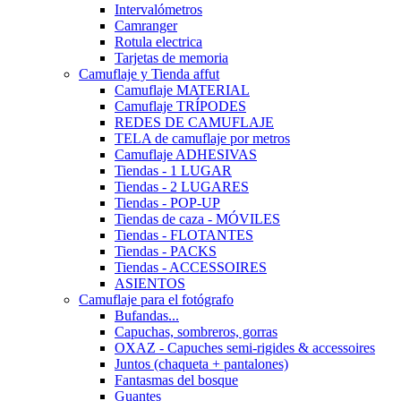
Intervalómetros
Camranger
Rotula electrica
Tarjetas de memoria
Camuflaje y Tienda affut
Camuflaje MATERIAL
Camuflaje TRÍPODES
REDES DE CAMUFLAJE
TELA de camuflaje por metros
Camuflaje ADHESIVAS
Tiendas - 1 LUGAR
Tiendas - 2 LUGARES
Tiendas - POP-UP
Tiendas de caza - MÓVILES
Tiendas - FLOTANTES
Tiendas - PACKS
Tiendas - ACCESSOIRES
ASIENTOS
Camuflaje para el fotógrafo
Bufandas...
Capuchas, sombreros, gorras
OXAZ - Capuches semi-rigides & accessoires
Juntos (chaqueta + pantalones)
Fantasmas del bosque
Guantes