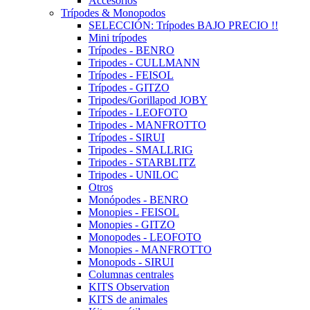
Accesorios
Trípodes & Monopodos
SELECCIÓN: Trípodes BAJO PRECIO !!
Mini trípodes
Trípodes - BENRO
Tripodes - CULLMANN
Trípodes - FEISOL
Trípodes - GITZO
Tripodes/Gorillapod JOBY
Trípodes - LEOFOTO
Tripodes - MANFROTTO
Trípodes - SIRUI
Tripodes - SMALLRIG
Tripodes - STARBLITZ
Tripodes - UNILOC
Otros
Monópodes - BENRO
Monopies - FEISOL
Monopies - GITZO
Monopodes - LEOFOTO
Monopies - MANFROTTO
Monopods - SIRUI
Columnas centrales
KITS Observation
KITS de animales