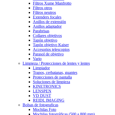
Filtros Xume Manfrotto
Filtros otros
Filtros neutros
Extenders focales
Anillos de extensión
Anillos adaptador
Parabrisas
Collares objetivos
Tapón objetivo
Tapón objetivo Kaiser
Accesorios telescopios
Parasol de objetivo
Vario
Limpieza / Protecciones de lentes y lentes
Limpiador
Trapos, cerbatanas, guantes
Protecciones de pantalla
Soluciones de limpieza
KINETRONICS
LENSPEN
VD DUST
REIDL IMAGING
Bolsas de fotograficas
Mochilas Foto
Mochilas fotográficas (500 a 800 mm)