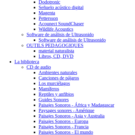
Dodotronic
Señuelo acústico digital
Magenta
Pettersson
Acounect SoundChaser
Wildlife Acoustics
Software de análisis de Ultrasonido
Software de análisis de Ultrasonido
OUTILS PEDAGOGIQUES
material naturalista
Libros, CD, DVD
La biblioteca
CD de audio
Ambientes naturales
Canciones de pájaros
Los murciélagos
Mamíferos
Reptiles y anfibios
Guides Sonores
Paisajes Sonoros - África y Madagascar
Paysages sonores - Amérique
Paisajes Sonoros - Asia y Australia
Paisajes Sonoros - Europa
Paisajes Sonoros - Francia
Paisajes Sonoros - El mundo