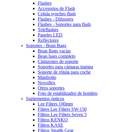
Flashes
Accesorios de Flash
Celula synchro flash
Flashes - Difusores
Flashes - Soportes para flash
Teleflashes
Paneles LED
Reflectores
Soportes - Bean Bags
Bean Bags vacías
Bean bags completo
Cinturones de soporte
Soportes para cámaras trampa
Soporte de rótula para coche
Manfrotto
Novoflex
Otros soportes
Foto de estabilizador de hombro
Suplementos ópticos
Lee Filters 100mm
Filtres Lee Filters SW-150
Filtros Lee Filters Seven 5
Filtros KENKO
Filtros KASE
Filtros Stealth Gear