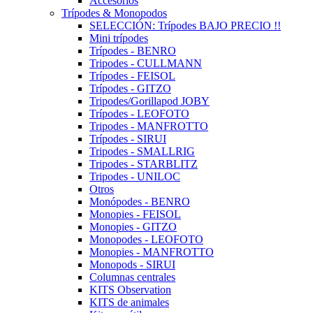
Accesorios
Trípodes & Monopodos
SELECCIÓN: Trípodes BAJO PRECIO !!
Mini trípodes
Trípodes - BENRO
Tripodes - CULLMANN
Trípodes - FEISOL
Trípodes - GITZO
Tripodes/Gorillapod JOBY
Trípodes - LEOFOTO
Tripodes - MANFROTTO
Trípodes - SIRUI
Tripodes - SMALLRIG
Tripodes - STARBLITZ
Tripodes - UNILOC
Otros
Monópodes - BENRO
Monopies - FEISOL
Monopies - GITZO
Monopodes - LEOFOTO
Monopies - MANFROTTO
Monopods - SIRUI
Columnas centrales
KITS Observation
KITS de animales