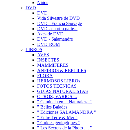
Niños
DVD
DVD
Vida Silvestre de DVD
DVD - Francia Sauvage
DVD - en otra parte...
Aves de DVD
DVD - Salamandre
DVD-ROM
LIBROS
AVES
INSECTES
MAMMIFERES
ANFIBIOS & REPTILES
FLORA
HERMOSOS LIBROs
FOTOS TECNICAS
GUIAS NATURALISTAS
OTROS, VARIOS ...
" Caminata en la Naturaleza "
" Belles Balades "
" Ediciones SALAMANDRA "
" Entre Terre & Mer "
" Guides géologiques "
" Les Secrets de la Photo .... "