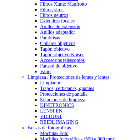
Filtros Xume Manfrotto
Filtros otros
Filtros neutros
Extenders focales
Anillos de extensión
Anillos adaptador
Parabrisas
Collares objetivos
Tapón objetivo
Tapón objetivo Kaiser
Accesorios telescopios
Parasol de objetivo
Vario
Limpieza / Protecciones de lentes y lentes
Limpiador
Trapos, cerbatanas, guantes
Protecciones de pantalla
Soluciones de limpieza
KINETRONICS
LENSPEN
VD DUST
REIDL IMAGING
Bolsas de fotograficas
Mochilas Foto
Mochilas fotográficas (500 a 800 mm)