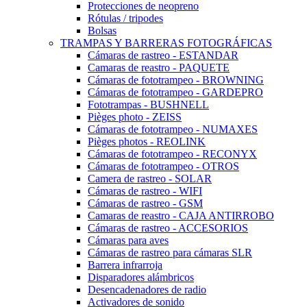
Protecciones de neopreno
Rótulas / tripodes
Bolsas
TRAMPAS Y BARRERAS FOTOGRÁFICAS
Cámaras de rastreo - ESTANDAR
Camaras de reastro - PAQUETE
Cámaras de fototrampeo - BROWNING
Cámaras de fototrampeo - GARDEPRO
Fototrampas - BUSHNELL
Pièges photo - ZEISS
Cámaras de fototrampeo - NUMAXES
Pièges photos - REOLINK
Cámaras de fototrampeo - RECONYX
Cámaras de fototrampeo - OTROS
Camera de rastreo - SOLAR
Cámaras de rastreo - WIFI
Cámaras de rastreo - GSM
Camaras de reastro - CAJA ANTIRROBO
Cámaras de rastreo - ACCESORIOS
Cámaras para aves
Cámaras de rastreo para cámaras SLR
Barrera infrarroja
Disparadores alámbricos
Desencadenadores de radio
Activadores de sonido