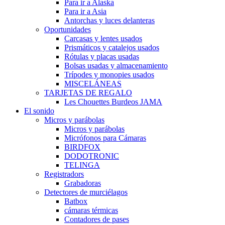
Para ir a Alaska
Para ir a Asia
Antorchas y luces delanteras
Oportunidades
Carcasas y lentes usados
Prismáticos y catalejos usados
Rótulas y placas usadas
Bolsas usadas y almacenamiento
Trípodes y monopies usados
MISCELÁNEAS
TARJETAS DE REGALO
Les Chouettes Burdeos JAMA
El sonido
Micros y parábolas
Micros y parábolas
Micrófonos para Cámaras
BIRDFOX
DODOTRONIC
TELINGA
Registradors
Grabadoras
Detectores de murciélagos
Batbox
cámaras térmicas
Contadores de pases