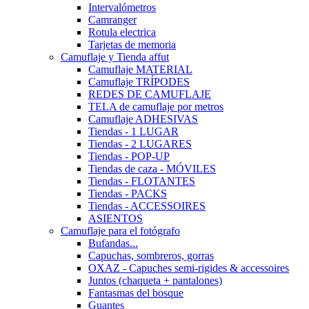
Intervalómetros
Camranger
Rotula electrica
Tarjetas de memoria
Camuflaje y Tienda affut
Camuflaje MATERIAL
Camuflaje TRÍPODES
REDES DE CAMUFLAJE
TELA de camuflaje por metros
Camuflaje ADHESIVAS
Tiendas - 1 LUGAR
Tiendas - 2 LUGARES
Tiendas - POP-UP
Tiendas de caza - MÓVILES
Tiendas - FLOTANTES
Tiendas - PACKS
Tiendas - ACCESSOIRES
ASIENTOS
Camuflaje para el fotógrafo
Bufandas...
Capuchas, sombreros, gorras
OXAZ - Capuches semi-rigides & accessoires
Juntos (chaqueta + pantalones)
Fantasmas del bosque
Guantes