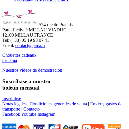
574 rue de Pradals
Parc d'activité MILLAU VIADUC
12100 MILLAU FRANCE
Tel: (+33) 05 19 98 07 41
Email:
contact@jama.fr
Chouettes cadeaux
de Jama
Nuestros videos de demostración
Suscríbase a nuestro
boletín mensual
Inscribirse
Notas legales
|
Condiciones generales de venta
|
Envío y gastos de
transporte
|
Contacto
Facebook
Youtube
Instagram