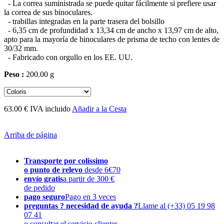
- La correa suministrada se puede quitar fácilmente si prefiere usar
la correa de sus binoculares.
- trabillas integradas en la parte trasera del bolsillo
- 6,35 cm de profundidad x 13,34 cm de ancho x 13,97 cm de alto,
apto para la mayoría de binoculares de prisma de techo con lentes de
30/32 mm.
- Fabricado con orgullo en los EE. UU.
Peso :
200.00 g
63.00 € IVA incluido
Añadir a la Cesta
Arriba de página
Transporte por colissimo
o punto de relevo
desde 6€70
envío gratis
a partir de 300 €
de pedido
pago seguro
Pago en 3 veces
preguntas ? necesidad de ayuda ?
Llame al (+33) 05 19 98
07 41
o consultar el servicio clientes