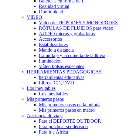
Bandejas en forma de L
Realidad virtual
Oportunidad
VIDEO
Vídeo de TRÍPODES Y MONÓPODES
RÓTULAS DE FLUIDOS para vídeo
AUDIO micrós y grabadoras
Accessorios
Estabilizadores
Mando a distancia
Camuflaje y la cubierta de la lluvia
Iluminación
Vídeo bolsas especiales
HERRAMIENTAS PEDAGÓGICAS
herramientas educativas
Libros, CD, DVD
Los inevitables
Los inevitables
Mis primeros pasos
Mis primeros pasos en la mirada
Mis primeros pasos en macro
Asistencia de viaje
Para el DEPORTE OUTDOOR
Para practicar senderismo
Para ir a África