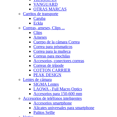
VANGUARD
OTRAS MARCAS
Carritos de transporte
Caruba
Eckla
Correas, arneses, Clips ...
Clips
Arneses
Cuerpo de la cámara Correa
Correa para prismaticos
Correa para la muñeca
Correas para mochilas
Accesorios, conectores correas
Correas de trípode
COTTON CARRIER
PEAK DESIGN
Lentes de cámara
SIGMA Lentes
LAOWA - Full Macro Optics
Accesorios para 150-600 mm
Accesorios de teléfonos inteligentes
Accesorios smartphone
Alicates universales para smartphone
Palitos Selfie