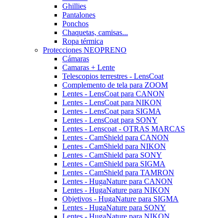
Ghillies
Pantalones
Ponchos
Chaquetas, camisas...
Ropa térmica
Protecciones NEOPRENO
Cámaras
Camaras + Lente
Telescopios terrestres - LensCoat
Complemento de tela para ZOOM
Lentes - LensCoat para CANON
Lentes - LensCoat para NIKON
Lentes - LensCoat para SIGMA
Lentes - LensCoat para SONY
Lentes - Lenscoat - OTRAS MARCAS
Lentes - CamShield para CANON
Lentes - CamShield para NIKON
Lentes - CamShield para SONY
Lentes - CamShield para SIGMA
Lentes - CamShield para TAMRON
Lentes - HugaNature para CANON
Lentes - HugaNature para NIKON
Objetivos - HugaNature para SIGMA
Lentes - HugaNature para SONY
Lentes - HugaNature para NIKON