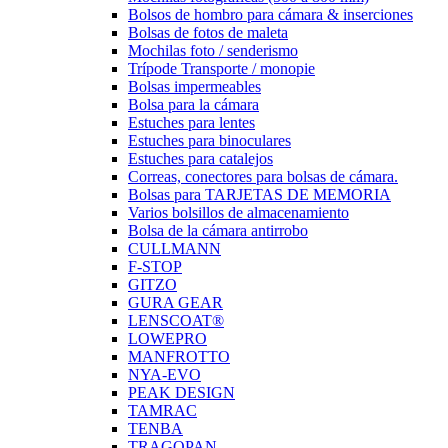
Bolsos de hombro para cámara & inserciones
Bolsas de fotos de maleta
Mochilas foto / senderismo
Trípode Transporte / monopie
Bolsas impermeables
Bolsa para la cámara
Estuches para lentes
Estuches para binoculares
Estuches para catalejos
Correas, conectores para bolsas de cámara.
Bolsas para TARJETAS DE MEMORIA
Varios bolsillos de almacenamiento
Bolsa de la cámara antirrobo
CULLMANN
F-STOP
GITZO
GURA GEAR
LENSCOAT®
LOWEPRO
MANFROTTO
NYA-EVO
PEAK DESIGN
TAMRAC
TENBA
TRAGOPAN