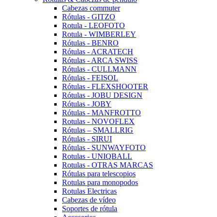
Cabezas commuter
Rótulas - GITZO
Rotula - LEOFOTO
Rotula - WIMBERLEY
Rótulas - BENRO
Rótulas - ACRATECH
Rótulas - ARCA SWISS
Rótulas - CULLMANN
Rótulas - FEISOL
Rótulas - FLEXSHOOTER
Rótulas - JOBU DESIGN
Rótulas - JOBY
Rótulas - MANFROTTO
Rotulas - NOVOFLEX
Rótulas – SMALLRIG
Rótulas - SIRUI
Rótulas - SUNWAYFOTO
Rotulas - UNIQBALL
Rotulas - OTRAS MARCAS
Rótulas para telescopios
Rotulas para monopodos
Rotulas Electricas
Cabezas de vídeo
Soportes de rótula