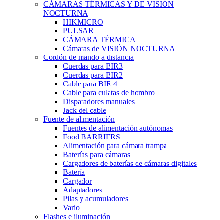
CÁMARAS TÉRMICAS Y DE VISIÓN
NOCTURNA
HIKMICRO
PULSAR
CÁMARA TÉRMICA
Cámaras de VISIÓN NOCTURNA
Cordón de mando a distancia
Cuerdas para BIR3
Cuerdas para BIR2
Cable para BIR 4
Cable para culatas de hombro
Disparadores manuales
Jack del cable
Fuente de alimentación
Fuentes de alimentación autónomas
Food BARRIERS
Alimentación para cámara trampa
Baterías para cámaras
Cargadores de baterías de cámaras digitales
Batería
Cargador
Adaptadores
Pilas y acumuladores
Vario
Flashes e iluminación