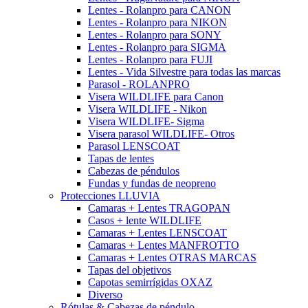
Lentes - Rolanpro para CANON
Lentes - Rolanpro para NIKON
Lentes - Rolanpro para SONY
Lentes - Rolanpro para SIGMA
Lentes - Rolanpro para FUJI
Lentes - Vida Silvestre para todas las marcas
Parasol - ROLANPRO
Visera WILDLIFE para Canon
Visera WILDLIFE - Nikon
Visera WILDLIFE- Sigma
Visera parasol WILDLIFE- Otros
Parasol LENSCOAT
Tapas de lentes
Cabezas de péndulos
Fundas y fundas de neopreno
Protecciones LLUVIA
Camaras + Lentes TRAGOPAN
Casos + lente WILDLIFE
Camaras + Lentes LENSCOAT
Camaras + Lentes MANFROTTO
Camaras + Lentes OTRAS MARCAS
Tapas del objetivos
Capotas semirrígidas OXAZ
Diverso
Rótulas & Cabezas de péndulo