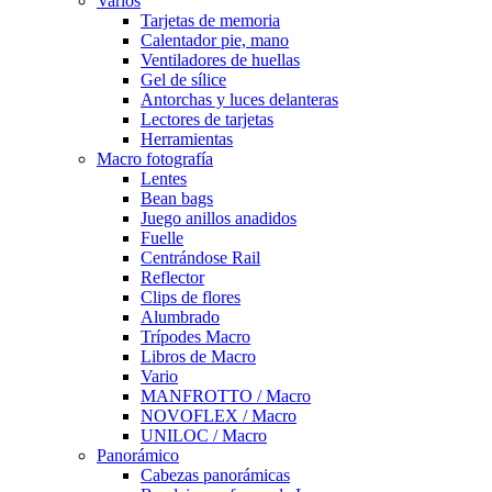
Varios
Tarjetas de memoria
Calentador pie, mano
Ventiladores de huellas
Gel de sílice
Antorchas y luces delanteras
Lectores de tarjetas
Herramientas
Macro fotografía
Lentes
Bean bags
Juego anillos anadidos
Fuelle
Centrándose Rail
Reflector
Clips de flores
Alumbrado
Trípodes Macro
Libros de Macro
Vario
MANFROTTO / Macro
NOVOFLEX / Macro
UNILOC / Macro
Panorámico
Cabezas panorámicas