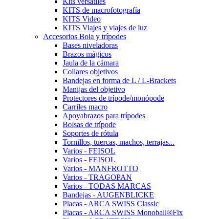
Kits versátiles
KITS de macrofotografía
KITS Video
KITS Viajes y viajes de luz
Accesorios Bola y trípodes
Bases niveladoras
Brazos mágicos
Jaula de la cámara
Collares objetivos
Bandejas en forma de L / L-Brackets
Manijas del objetivo
Protectores de trípode/monópode
Carriles macro
Apoyabrazos para trípodes
Bolsas de trípode
Soportes de rótula
Tornillos, tuercas, machos, terrajas...
Varios - FEISOL
Varios - FEISOL
Varios - MANFROTTO
Varios - TRAGOPAN
Varios - TODAS MARCAS
Bandejas - AUGENBLICKE
Placas - ARCA SWISS Classic
Placas - ARCA SWISS Monoball®Fix