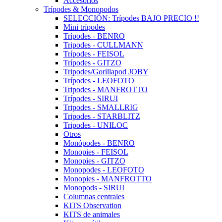
Accesorios
Trípodes & Monopodos
SELECCIÓN: Trípodes BAJO PRECIO !!
Mini trípodes
Trípodes - BENRO
Tripodes - CULLMANN
Trípodes - FEISOL
Trípodes - GITZO
Tripodes/Gorillapod JOBY
Trípodes - LEOFOTO
Tripodes - MANFROTTO
Trípodes - SIRUI
Tripodes - SMALLRIG
Tripodes - STARBLITZ
Tripodes - UNILOC
Otros
Monópodes - BENRO
Monopies - FEISOL
Monopies - GITZO
Monopodes - LEOFOTO
Monopies - MANFROTTO
Monopods - SIRUI
Columnas centrales
KITS Observation
KITS de animales