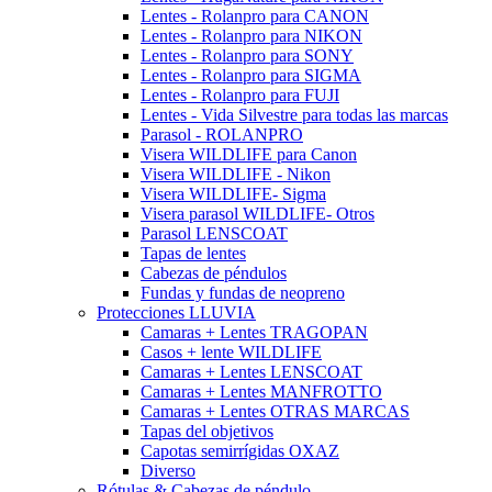
Lentes - Rolanpro para CANON
Lentes - Rolanpro para NIKON
Lentes - Rolanpro para SONY
Lentes - Rolanpro para SIGMA
Lentes - Rolanpro para FUJI
Lentes - Vida Silvestre para todas las marcas
Parasol - ROLANPRO
Visera WILDLIFE para Canon
Visera WILDLIFE - Nikon
Visera WILDLIFE- Sigma
Visera parasol WILDLIFE- Otros
Parasol LENSCOAT
Tapas de lentes
Cabezas de péndulos
Fundas y fundas de neopreno
Protecciones LLUVIA
Camaras + Lentes TRAGOPAN
Casos + lente WILDLIFE
Camaras + Lentes LENSCOAT
Camaras + Lentes MANFROTTO
Camaras + Lentes OTRAS MARCAS
Tapas del objetivos
Capotas semirrígidas OXAZ
Diverso
Rótulas & Cabezas de péndulo