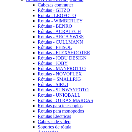
Cabezas commuter
Rótulas - GITZO
Rotula - LEOFOTO
Rotula - WIMBERLEY
Rótulas - BENRO
Rótulas - ACRATECH
Rótulas - ARCA SWISS
Rótulas - CULLMANN
Rótulas - FEISOL
Rótulas - FLEXSHOOTER
Rótulas - JOBU DESIGN
Rótulas - JOBY
Rótulas - MANFROTTO
Rotulas - NOVOFLEX
Rótulas – SMALLRIG
Rótulas - SIRUI
Rótulas - SUNWAYFOTO
Rotulas - UNIQBALL
Rotulas - OTRAS MARCAS
Rótulas para telescopios
Rotulas para monopodos
Rotulas Electricas
Cabezas de vídeo
Soportes de rótula