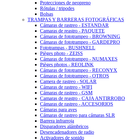
Protecciones de neopreno
Rótulas / tripodes
Bolsas
TRAMPAS Y BARRERAS FOTOGRÁFICAS
Cámaras de rastreo - ESTANDAR
Camaras de reastro - PAQUETE
Cámaras de fototrampeo - BROWNING
Cámaras de fototrampeo - GARDEPRO
Fototrampas - BUSHNELL
Pièges photo - ZEISS
Cámaras de fototrampeo - NUMAXES
Pièges photos - REOLINK
Cámaras de fototrampeo - RECONYX
Cámaras de fototrampeo - OTROS
Camera de rastreo - SOLAR
Cámaras de rastreo - WIFI
Cámaras de rastreo - GSM
Camaras de reastro - CAJA ANTIRROBO
Cámaras de rastreo - ACCESORIOS
Cámaras para aves
Cámaras de rastreo para cámaras SLR
Barrera infrarroja
Disparadores alámbricos
Desencadenadores de radio
Activadores de sonido