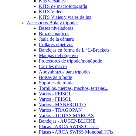
Kits versátiles
KITS de macrofotografía
KITS Video
KITS Viajes y viajes de luz
Accesorios Bola y trípodes
Bases niveladoras
Brazos mágicos
Jaula de la cámara
Collares objetivos
Bandejas en forma de L / L-Brackets
Manijas del objetivo
Protectores de trípode/monópode
Carriles macro
Apoyabrazos para trípodes
Bolsas de trípode
Soportes de rótula
Tornillos, tuercas, machos, terrajas...
Varios - FEISOL
Varios - FEISOL
Varios - MANFROTTO
Varios - TRAGOPAN
Varios - TODAS MARCAS
Bandejas - AUGENBLICKE
Placas - ARCA SWISS Classic
Placas - ARCA SWISS Monoball®Fix