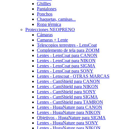
Ghillies
Pantalones
Ponchos
Chaquetas, camisas...
Ropa térmica
Protecciones NEOPRENO
Cámaras
Camaras + Lente
Telescopios terrestres - LensCoat
Complemento de tela para ZOOM
Lentes - LensCoat para CANON
Lentes - LensCoat para NIKON
Lentes - LensCoat para SIGMA
Lentes - LensCoat para SONY
Lentes - Lenscoat - OTRAS MARCAS
Lentes - CamShield para CANON
Lentes - CamShield para NIKON
Lentes - CamShield para SONY
Lentes - CamShield para SIGMA
Lentes - CamShield para TAMRON
Lentes - HugaNature para CANON
Lentes - HugaNature para NIKON
Objetivos - HugaNature para SIGMA
Lentes - HugaNature para SONY
Lentes - HugaNature para NIKON