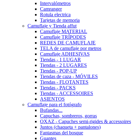
Intervalómetros
Camranger
Rotula electrica
Tarjetas de memoria
Camuflaje y Tienda affut
Camuflaje MATERIAL
Camuflaje TRÍPODES
REDES DE CAMUFLAJE
TELA de camuflaje por metros
Camuflaje ADHESIVAS
Tiendas - 1 LUGAR
Tiendas - 2 LUGARES
Tiendas - POP-UP
Tiendas de caza - MÓVILES
Tiendas - FLOTANTES
Tiendas - PACKS
Tiendas - ACCESSOIRES
ASIENTOS
Camuflaje para el fotógrafo
Bufandas...
Capuchas, sombreros, gorras
OXAZ - Capuches semi-rigides & accessoires
Juntos (chaqueta + pantalones)
Fantasmas del bosque
Guantes