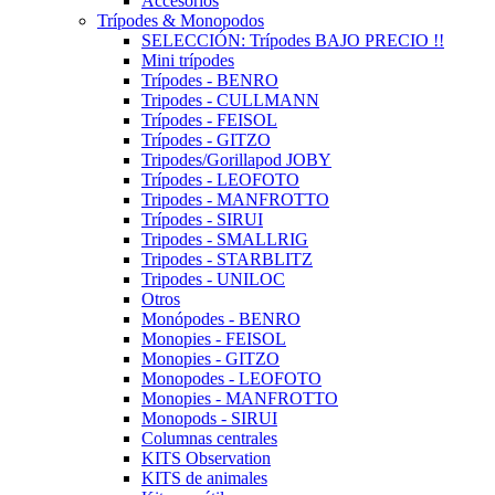
Accesorios
Trípodes & Monopodos
SELECCIÓN: Trípodes BAJO PRECIO !!
Mini trípodes
Trípodes - BENRO
Tripodes - CULLMANN
Trípodes - FEISOL
Trípodes - GITZO
Tripodes/Gorillapod JOBY
Trípodes - LEOFOTO
Tripodes - MANFROTTO
Trípodes - SIRUI
Tripodes - SMALLRIG
Tripodes - STARBLITZ
Tripodes - UNILOC
Otros
Monópodes - BENRO
Monopies - FEISOL
Monopies - GITZO
Monopodes - LEOFOTO
Monopies - MANFROTTO
Monopods - SIRUI
Columnas centrales
KITS Observation
KITS de animales