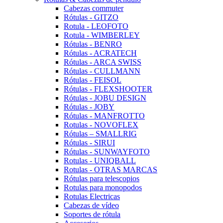
Cabezas commuter
Rótulas - GITZO
Rotula - LEOFOTO
Rotula - WIMBERLEY
Rótulas - BENRO
Rótulas - ACRATECH
Rótulas - ARCA SWISS
Rótulas - CULLMANN
Rótulas - FEISOL
Rótulas - FLEXSHOOTER
Rótulas - JOBU DESIGN
Rótulas - JOBY
Rótulas - MANFROTTO
Rotulas - NOVOFLEX
Rótulas – SMALLRIG
Rótulas - SIRUI
Rótulas - SUNWAYFOTO
Rotulas - UNIQBALL
Rotulas - OTRAS MARCAS
Rótulas para telescopios
Rotulas para monopodos
Rotulas Electricas
Cabezas de vídeo
Soportes de rótula