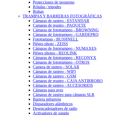
Protecciones de neopreno
Rótulas / tripodes
Bolsas
TRAMPAS Y BARRERAS FOTOGRÁFICAS
Cámaras de rastreo - ESTANDAR
Camaras de reastro - PAQUETE
Cámaras de fototrampeo - BROWNING
Cámaras de fototrampeo - GARDEPRO
Fototrampas - BUSHNELL
Pièges photo - ZEISS
Cámaras de fototrampeo - NUMAXES
Pièges photos - REOLINK
Cámaras de fototrampeo - RECONYX
Cámaras de fototrampeo - OTROS
Camera de rastreo - SOLAR
Cámaras de rastreo - WIFI
Cámaras de rastreo - GSM
Camaras de reastro - CAJA ANTIRROBO
Cámaras de rastreo - ACCESORIOS
Cámaras para aves
Cámaras de rastreo para cámaras SLR
Barrera infrarroja
Disparadores alámbricos
Desencadenadores de radio
Activadores de sonido