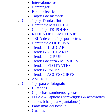
Intervalómetros
Camranger
Rotula electrica
Tarjetas de memoria
Camuflaje y Tienda affut
Camuflaje MATERIAL
Camuflaje TRÍPODES
REDES DE CAMUFLAJE
TELA de camuflaje por metros
Camuflaje ADHESIVAS
Tiendas - 1 LUGAR
Tiendas - 2 LUGARES
Tiendas - POP-UP
Tiendas de caza - MÓVILES
Tiendas - FLOTANTES
Tiendas - PACKS
Tiendas - ACCESSOIRES
ASIENTOS
Camuflaje para el fotógrafo
Bufandas...
Capuchas, sombreros, gorras
OXAZ - Capuches semi-rigides & accessoires
Juntos (chaqueta + pantalones)
Fantasmas del bosque
Guantes