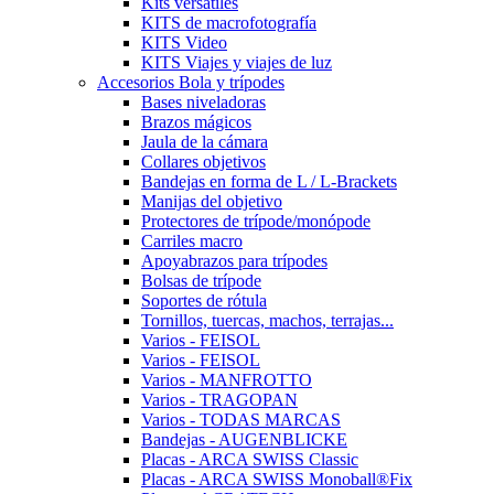
Kits versátiles
KITS de macrofotografía
KITS Video
KITS Viajes y viajes de luz
Accesorios Bola y trípodes
Bases niveladoras
Brazos mágicos
Jaula de la cámara
Collares objetivos
Bandejas en forma de L / L-Brackets
Manijas del objetivo
Protectores de trípode/monópode
Carriles macro
Apoyabrazos para trípodes
Bolsas de trípode
Soportes de rótula
Tornillos, tuercas, machos, terrajas...
Varios - FEISOL
Varios - FEISOL
Varios - MANFROTTO
Varios - TRAGOPAN
Varios - TODAS MARCAS
Bandejas - AUGENBLICKE
Placas - ARCA SWISS Classic
Placas - ARCA SWISS Monoball®Fix