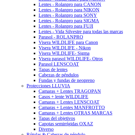
Lentes - Rolanpro para CANON
Lentes - Rolanpro para NIKON
Lentes - Rolanpro para SONY
Lentes - Rolanpro para SIGMA
Lentes - Rolanpro para FUJI
Lentes - Vida Silvestre para todas las marcas
Parasol - ROLANPRO
Visera WILDLIFE para Canon
Visera WILDLIFE - Nikon
Visera WILDLIFE- Sigma
Visera parasol WILDLIFE- Otros
Parasol LENSCOAT
Tapas de lentes
Cabezas de péndulos
Fundas y fundas de neopreno
Protecciones LLUVIA
Camaras + Lentes TRAGOPAN
Casos + lente WILDLIFE
Camaras + Lentes LENSCOAT
Camaras + Lentes MANFROTTO
Camaras + Lentes OTRAS MARCAS
Tapas del objetivos
Capotas semirrígidas OXAZ
Diverso
Rótulas & Cabezas de péndulo