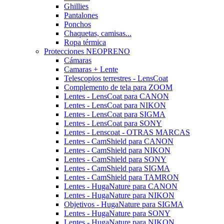
Ghillies
Pantalones
Ponchos
Chaquetas, camisas...
Ropa térmica
Protecciones NEOPRENO
Cámaras
Camaras + Lente
Telescopios terrestres - LensCoat
Complemento de tela para ZOOM
Lentes - LensCoat para CANON
Lentes - LensCoat para NIKON
Lentes - LensCoat para SIGMA
Lentes - LensCoat para SONY
Lentes - Lenscoat - OTRAS MARCAS
Lentes - CamShield para CANON
Lentes - CamShield para NIKON
Lentes - CamShield para SONY
Lentes - CamShield para SIGMA
Lentes - CamShield para TAMRON
Lentes - HugaNature para CANON
Lentes - HugaNature para NIKON
Objetivos - HugaNature para SIGMA
Lentes - HugaNature para SONY
Lentes - HugaNature para NIKON