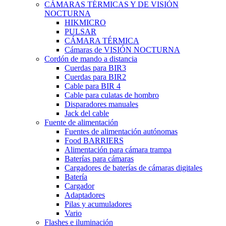
CÁMARAS TÉRMICAS Y DE VISIÓN
NOCTURNA
HIKMICRO
PULSAR
CÁMARA TÉRMICA
Cámaras de VISIÓN NOCTURNA
Cordón de mando a distancia
Cuerdas para BIR3
Cuerdas para BIR2
Cable para BIR 4
Cable para culatas de hombro
Disparadores manuales
Jack del cable
Fuente de alimentación
Fuentes de alimentación autónomas
Food BARRIERS
Alimentación para cámara trampa
Baterías para cámaras
Cargadores de baterías de cámaras digitales
Batería
Cargador
Adaptadores
Pilas y acumuladores
Vario
Flashes e iluminación