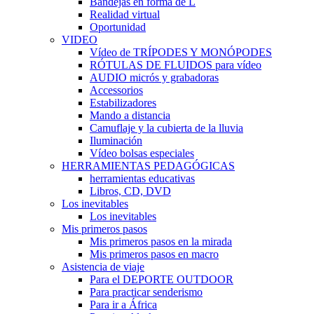
Bandejas en forma de L
Realidad virtual
Oportunidad
VIDEO
Vídeo de TRÍPODES Y MONÓPODES
RÓTULAS DE FLUIDOS para vídeo
AUDIO micrós y grabadoras
Accessorios
Estabilizadores
Mando a distancia
Camuflaje y la cubierta de la lluvia
Iluminación
Vídeo bolsas especiales
HERRAMIENTAS PEDAGÓGICAS
herramientas educativas
Libros, CD, DVD
Los inevitables
Los inevitables
Mis primeros pasos
Mis primeros pasos en la mirada
Mis primeros pasos en macro
Asistencia de viaje
Para el DEPORTE OUTDOOR
Para practicar senderismo
Para ir a África