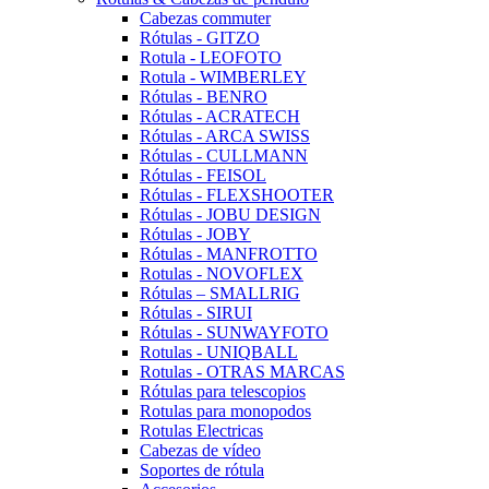
Cabezas commuter
Rótulas - GITZO
Rotula - LEOFOTO
Rotula - WIMBERLEY
Rótulas - BENRO
Rótulas - ACRATECH
Rótulas - ARCA SWISS
Rótulas - CULLMANN
Rótulas - FEISOL
Rótulas - FLEXSHOOTER
Rótulas - JOBU DESIGN
Rótulas - JOBY
Rótulas - MANFROTTO
Rotulas - NOVOFLEX
Rótulas – SMALLRIG
Rótulas - SIRUI
Rótulas - SUNWAYFOTO
Rotulas - UNIQBALL
Rotulas - OTRAS MARCAS
Rótulas para telescopios
Rotulas para monopodos
Rotulas Electricas
Cabezas de vídeo
Soportes de rótula