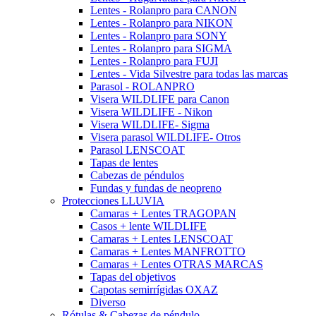
Lentes - Rolanpro para CANON
Lentes - Rolanpro para NIKON
Lentes - Rolanpro para SONY
Lentes - Rolanpro para SIGMA
Lentes - Rolanpro para FUJI
Lentes - Vida Silvestre para todas las marcas
Parasol - ROLANPRO
Visera WILDLIFE para Canon
Visera WILDLIFE - Nikon
Visera WILDLIFE- Sigma
Visera parasol WILDLIFE- Otros
Parasol LENSCOAT
Tapas de lentes
Cabezas de péndulos
Fundas y fundas de neopreno
Protecciones LLUVIA
Camaras + Lentes TRAGOPAN
Casos + lente WILDLIFE
Camaras + Lentes LENSCOAT
Camaras + Lentes MANFROTTO
Camaras + Lentes OTRAS MARCAS
Tapas del objetivos
Capotas semirrígidas OXAZ
Diverso
Rótulas & Cabezas de péndulo