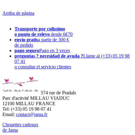
Arriba de página
Transporte por colissimo
o punto de relevo
desde 6€70
envío gratis
a partir de 300 €
de pedido
pago seguro
Pago en 3 veces
preguntas ? necesidad de ayuda ?
Llame al (+33) 05 19 98
07 41
o consultar el servicio clientes
574 rue de Pradals
Parc d'activité MILLAU VIADUC
12100 MILLAU FRANCE
Tel: (+33) 05 19 98 07 41
Email:
contact@jama.fr
Chouettes cadeaux
de Jama