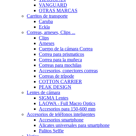
VANGUARD
OTRAS MARCAS
Carritos de transporte
Caruba
Eckla
Correas, arneses, Clips ...
Clips
Arneses
Cuerpo de la cámara Correa
Correa para prismaticos
Correa para la muñeca
Correas para mochilas
Accesorios, conectores correas
Correas de trípode
COTTON CARRIER
PEAK DESIGN
Lentes de cámara
SIGMA Lentes
LAOWA - Full Macro Optics
Accesorios para 150-600 mm
Accesorios de teléfonos inteligentes
Accesorios smartphone
Alicates universales para smartphone
Palitos Selfie