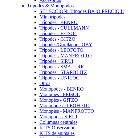
Accesorios
Trípodes & Monopodos
SELECCIÓN: Trípodes BAJO PRECIO !!
Mini trípodes
Trípodes - BENRO
Tripodes - CULLMANN
Trípodes - FEISOL
Trípodes - GITZO
Tripodes/Gorillapod JOBY
Trípodes - LEOFOTO
Tripodes - MANFROTTO
Trípodes - SIRUI
Tripodes - SMALLRIG
Tripodes - STARBLITZ
Tripodes - UNILOC
Otros
Monópodes - BENRO
Monopies - FEISOL
Monopies - GITZO
Monopodes - LEOFOTO
Monopies - MANFROTTO
Monopods - SIRUI
Columnas centrales
KITS Observation
KITS de animales