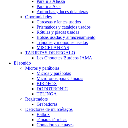
Para ir a Alaska
Para ir a Asia
Antorchas y luces delanteras
Oportunidades
Carcasas y lentes usados
Prismáticos y catalejos usados
Rótulas y placas usadas
Bolsas usadas y almacenamiento
Trípodes y monopies usados
MISCELÁNEAS
TARJETAS DE REGALO
Les Chouettes Burdeos JAMA
El sonido
Micros y parábolas
Micros y parábolas
Micrófonos para Cámaras
BIRDFOX
DODOTRONIC
TELINGA
Registradors
Grabadoras
Detectores de murciélagos
Batbox
cámaras térmicas
Contadores de pases