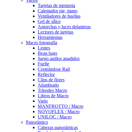
Varios
Tarjetas de memoria
Calentador pie, mano
Ventiladores de huellas
Gel de sílice
Antorchas y luces delanteras
Lectores de tarjetas
Herramientas
Macro fotografía
Lentes
Bean bags
Juego anillos anadidos
Fuelle
Centrándose Rail
Reflector
Clips de flores
Alumbrado
Trípodes Macro
Libros de Macro
Vario
MANFROTTO / Macro
NOVOFLEX / Macro
UNILOC / Macro
Panorámico
Cabezas panorámicas