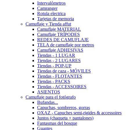
Intervalómetros
Camranger
Rotula electrica
Tarjetas de memoria
Camuflaje y Tienda affut
Camuflaje MATERIAL
Camuflaje TRÍPODES
REDES DE CAMUFLAJE
TELA de camuflaje por metros
Camuflaje ADHESIVAS
Tiendas - 1 LUGAR
Tiendas - 2 LUGARES
Tiendas - POP-UP
Tiendas de caza - MÓVILES
Tiendas - FLOTANTES
Tiendas - PACKS
Tiendas - ACCESSOIRES
ASIENTOS
Camuflaje para el fotógrafo
Bufandas...
Capuchas, sombreros, gorras
OXAZ - Capuches semi-rigides & accessoires
Juntos (chaqueta + pantalones)
Fantasmas del bosque
Guantes