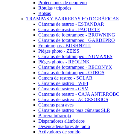
Protecciones de neopreno
Rótulas / tripodes
Bolsas
TRAMPAS Y BARRERAS FOTOGRÁFICAS
Cámaras de rastreo - ESTANDAR
Camaras de reastro - PAQUETE
Cámaras de fototrampeo - BROWNING
Cámaras de fototrampeo - GARDEPRO
Fototrampas - BUSHNELL
Pièges photo - ZEISS
Cámaras de fototrampeo - NUMAXES
Pièges photos - REOLINK
Cámaras de fototrampeo - RECONYX
Cámaras de fototrampeo - OTROS
Camera de rastreo - SOLAR
Cámaras de rastreo - WIFI
Cámaras de rastreo - GSM
Camaras de reastro - CAJA ANTIRROBO
Cámaras de rastreo - ACCESORIOS
Cámaras para aves
Cámaras de rastreo para cámaras SLR
Barrera infrarroja
Disparadores alámbricos
Desencadenadores de radio
Activadores de sonido