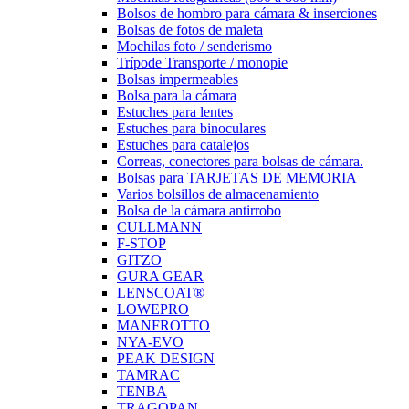
Bolsos de hombro para cámara & inserciones
Bolsas de fotos de maleta
Mochilas foto / senderismo
Trípode Transporte / monopie
Bolsas impermeables
Bolsa para la cámara
Estuches para lentes
Estuches para binoculares
Estuches para catalejos
Correas, conectores para bolsas de cámara.
Bolsas para TARJETAS DE MEMORIA
Varios bolsillos de almacenamiento
Bolsa de la cámara antirrobo
CULLMANN
F-STOP
GITZO
GURA GEAR
LENSCOAT®
LOWEPRO
MANFROTTO
NYA-EVO
PEAK DESIGN
TAMRAC
TENBA
TRAGOPAN