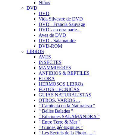
Niños
DVD
DVD
Vida Silvestre de DVD
DVD - Francia Sauvage
DVD - en otra parte...
Aves de DVD
DVD - Salamandre
DVD-ROM
LIBROS
AVES
INSECTES
MAMMIFERES
ANFIBIOS & REPTILES
FLORA
HERMOSOS LIBROs
FOTOS TECNICAS
GUIAS NATURALISTAS
OTROS, VARIOS ...
" Caminata en la Naturaleza "
" Belles Balades "
" Ediciones SALAMANDRA "
" Entre Terre & Mer "
" Guides géologiques "
" Les Secrets de la Photo .... "