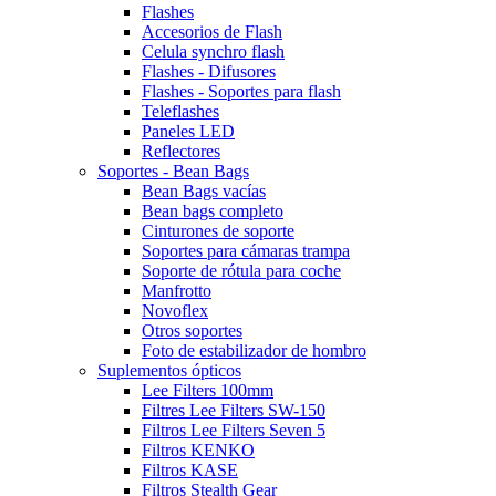
Flashes
Accesorios de Flash
Celula synchro flash
Flashes - Difusores
Flashes - Soportes para flash
Teleflashes
Paneles LED
Reflectores
Soportes - Bean Bags
Bean Bags vacías
Bean bags completo
Cinturones de soporte
Soportes para cámaras trampa
Soporte de rótula para coche
Manfrotto
Novoflex
Otros soportes
Foto de estabilizador de hombro
Suplementos ópticos
Lee Filters 100mm
Filtres Lee Filters SW-150
Filtros Lee Filters Seven 5
Filtros KENKO
Filtros KASE
Filtros Stealth Gear