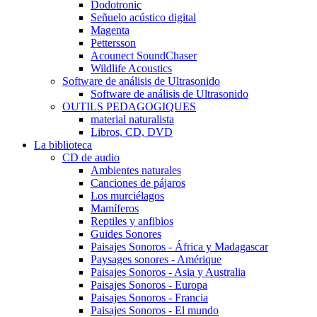
Dodotronic
Señuelo acústico digital
Magenta
Pettersson
Acounect SoundChaser
Wildlife Acoustics
Software de análisis de Ultrasonido
Software de análisis de Ultrasonido
OUTILS PEDAGOGIQUES
material naturalista
Libros, CD, DVD
La biblioteca
CD de audio
Ambientes naturales
Canciones de pájaros
Los murciélagos
Mamíferos
Reptiles y anfibios
Guides Sonores
Paisajes Sonoros - África y Madagascar
Paysages sonores - Amérique
Paisajes Sonoros - Asia y Australia
Paisajes Sonoros - Europa
Paisajes Sonoros - Francia
Paisajes Sonoros - El mundo