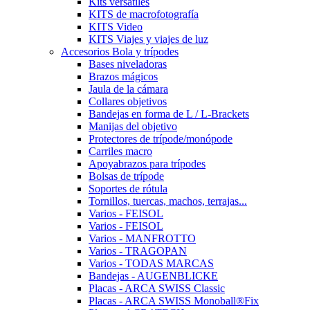
Kits versátiles
KITS de macrofotografía
KITS Video
KITS Viajes y viajes de luz
Accesorios Bola y trípodes
Bases niveladoras
Brazos mágicos
Jaula de la cámara
Collares objetivos
Bandejas en forma de L / L-Brackets
Manijas del objetivo
Protectores de trípode/monópode
Carriles macro
Apoyabrazos para trípodes
Bolsas de trípode
Soportes de rótula
Tornillos, tuercas, machos, terrajas...
Varios - FEISOL
Varios - FEISOL
Varios - MANFROTTO
Varios - TRAGOPAN
Varios - TODAS MARCAS
Bandejas - AUGENBLICKE
Placas - ARCA SWISS Classic
Placas - ARCA SWISS Monoball®Fix