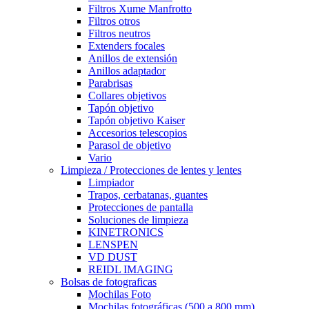
Filtros Xume Manfrotto
Filtros otros
Filtros neutros
Extenders focales
Anillos de extensión
Anillos adaptador
Parabrisas
Collares objetivos
Tapón objetivo
Tapón objetivo Kaiser
Accesorios telescopios
Parasol de objetivo
Vario
Limpieza / Protecciones de lentes y lentes
Limpiador
Trapos, cerbatanas, guantes
Protecciones de pantalla
Soluciones de limpieza
KINETRONICS
LENSPEN
VD DUST
REIDL IMAGING
Bolsas de fotograficas
Mochilas Foto
Mochilas fotográficas (500 a 800 mm)