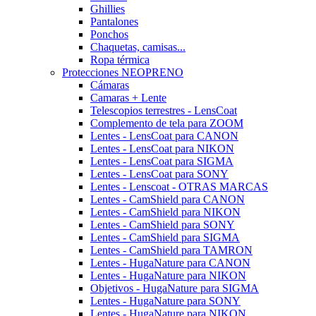
Ghillies
Pantalones
Ponchos
Chaquetas, camisas...
Ropa térmica
Protecciones NEOPRENO
Cámaras
Camaras + Lente
Telescopios terrestres - LensCoat
Complemento de tela para ZOOM
Lentes - LensCoat para CANON
Lentes - LensCoat para NIKON
Lentes - LensCoat para SIGMA
Lentes - LensCoat para SONY
Lentes - Lenscoat - OTRAS MARCAS
Lentes - CamShield para CANON
Lentes - CamShield para NIKON
Lentes - CamShield para SONY
Lentes - CamShield para SIGMA
Lentes - CamShield para TAMRON
Lentes - HugaNature para CANON
Lentes - HugaNature para NIKON
Objetivos - HugaNature para SIGMA
Lentes - HugaNature para SONY
Lentes - HugaNature para NIKON