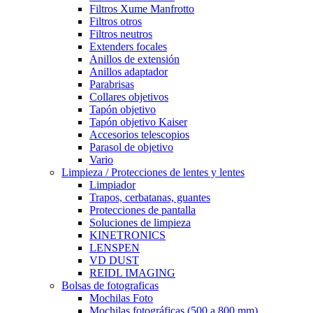
Filtros Xume Manfrotto
Filtros otros
Filtros neutros
Extenders focales
Anillos de extensión
Anillos adaptador
Parabrisas
Collares objetivos
Tapón objetivo
Tapón objetivo Kaiser
Accesorios telescopios
Parasol de objetivo
Vario
Limpieza / Protecciones de lentes y lentes
Limpiador
Trapos, cerbatanas, guantes
Protecciones de pantalla
Soluciones de limpieza
KINETRONICS
LENSPEN
VD DUST
REIDL IMAGING
Bolsas de fotograficas
Mochilas Foto
Mochilas fotográficas (500 a 800 mm)