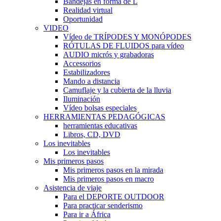
Bandejas en forma de L
Realidad virtual
Oportunidad
VIDEO
Vídeo de TRÍPODES Y MONÓPODES
RÓTULAS DE FLUIDOS para vídeo
AUDIO micrós y grabadoras
Accessorios
Estabilizadores
Mando a distancia
Camuflaje y la cubierta de la lluvia
Iluminación
Vídeo bolsas especiales
HERRAMIENTAS PEDAGÓGICAS
herramientas educativas
Libros, CD, DVD
Los inevitables
Los inevitables
Mis primeros pasos
Mis primeros pasos en la mirada
Mis primeros pasos en macro
Asistencia de viaje
Para el DEPORTE OUTDOOR
Para practicar senderismo
Para ir a África