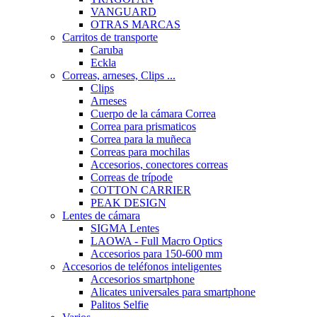
VANGUARD
OTRAS MARCAS
Carritos de transporte
Caruba
Eckla
Correas, arneses, Clips ...
Clips
Arneses
Cuerpo de la cámara Correa
Correa para prismaticos
Correa para la muñeca
Correas para mochilas
Accesorios, conectores correas
Correas de trípode
COTTON CARRIER
PEAK DESIGN
Lentes de cámara
SIGMA Lentes
LAOWA - Full Macro Optics
Accesorios para 150-600 mm
Accesorios de teléfonos inteligentes
Accesorios smartphone
Alicates universales para smartphone
Palitos Selfie