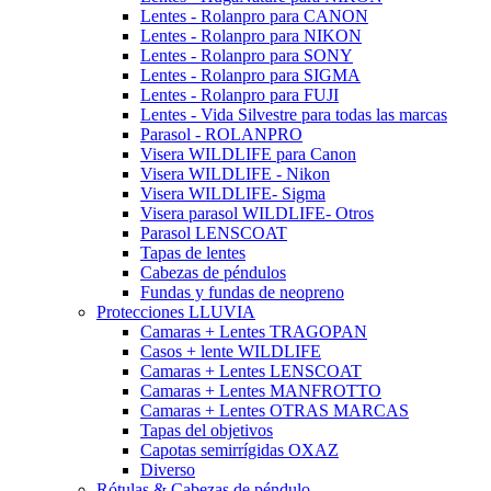
Lentes - Rolanpro para CANON
Lentes - Rolanpro para NIKON
Lentes - Rolanpro para SONY
Lentes - Rolanpro para SIGMA
Lentes - Rolanpro para FUJI
Lentes - Vida Silvestre para todas las marcas
Parasol - ROLANPRO
Visera WILDLIFE para Canon
Visera WILDLIFE - Nikon
Visera WILDLIFE- Sigma
Visera parasol WILDLIFE- Otros
Parasol LENSCOAT
Tapas de lentes
Cabezas de péndulos
Fundas y fundas de neopreno
Protecciones LLUVIA
Camaras + Lentes TRAGOPAN
Casos + lente WILDLIFE
Camaras + Lentes LENSCOAT
Camaras + Lentes MANFROTTO
Camaras + Lentes OTRAS MARCAS
Tapas del objetivos
Capotas semirrígidas OXAZ
Diverso
Rótulas & Cabezas de péndulo