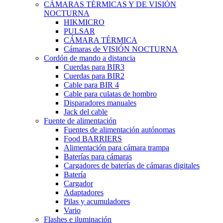
CÁMARAS TÉRMICAS Y DE VISIÓN
NOCTURNA
HIKMICRO
PULSAR
CÁMARA TÉRMICA
Cámaras de VISIÓN NOCTURNA
Cordón de mando a distancia
Cuerdas para BIR3
Cuerdas para BIR2
Cable para BIR 4
Cable para culatas de hombro
Disparadores manuales
Jack del cable
Fuente de alimentación
Fuentes de alimentación autónomas
Food BARRIERS
Alimentación para cámara trampa
Baterías para cámaras
Cargadores de baterías de cámaras digitales
Batería
Cargador
Adaptadores
Pilas y acumuladores
Vario
Flashes e iluminación