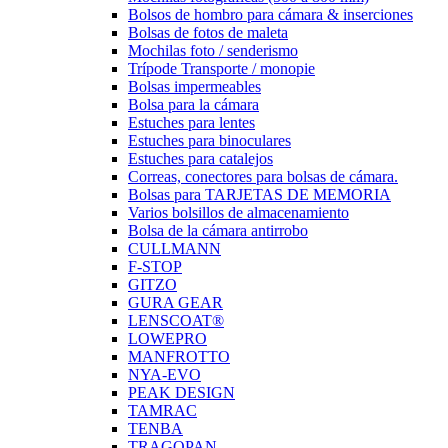
Bolsos de hombro para cámara & inserciones
Bolsas de fotos de maleta
Mochilas foto / senderismo
Trípode Transporte / monopie
Bolsas impermeables
Bolsa para la cámara
Estuches para lentes
Estuches para binoculares
Estuches para catalejos
Correas, conectores para bolsas de cámara.
Bolsas para TARJETAS DE MEMORIA
Varios bolsillos de almacenamiento
Bolsa de la cámara antirrobo
CULLMANN
F-STOP
GITZO
GURA GEAR
LENSCOAT®
LOWEPRO
MANFROTTO
NYA-EVO
PEAK DESIGN
TAMRAC
TENBA
TRAGOPAN