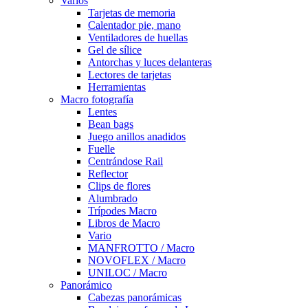
Varios
Tarjetas de memoria
Calentador pie, mano
Ventiladores de huellas
Gel de sílice
Antorchas y luces delanteras
Lectores de tarjetas
Herramientas
Macro fotografía
Lentes
Bean bags
Juego anillos anadidos
Fuelle
Centrándose Rail
Reflector
Clips de flores
Alumbrado
Trípodes Macro
Libros de Macro
Vario
MANFROTTO / Macro
NOVOFLEX / Macro
UNILOC / Macro
Panorámico
Cabezas panorámicas