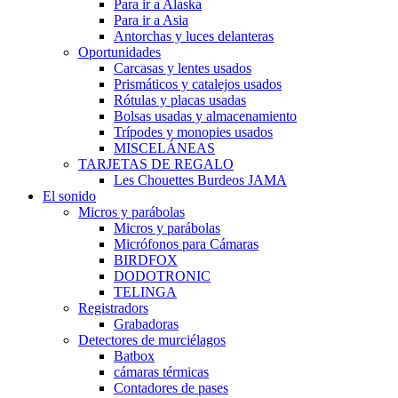
Para ir a Alaska
Para ir a Asia
Antorchas y luces delanteras
Oportunidades
Carcasas y lentes usados
Prismáticos y catalejos usados
Rótulas y placas usadas
Bolsas usadas y almacenamiento
Trípodes y monopies usados
MISCELÁNEAS
TARJETAS DE REGALO
Les Chouettes Burdeos JAMA
El sonido
Micros y parábolas
Micros y parábolas
Micrófonos para Cámaras
BIRDFOX
DODOTRONIC
TELINGA
Registradors
Grabadoras
Detectores de murciélagos
Batbox
cámaras térmicas
Contadores de pases