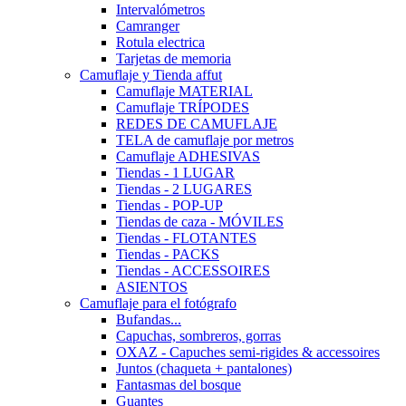
Intervalómetros
Camranger
Rotula electrica
Tarjetas de memoria
Camuflaje y Tienda affut
Camuflaje MATERIAL
Camuflaje TRÍPODES
REDES DE CAMUFLAJE
TELA de camuflaje por metros
Camuflaje ADHESIVAS
Tiendas - 1 LUGAR
Tiendas - 2 LUGARES
Tiendas - POP-UP
Tiendas de caza - MÓVILES
Tiendas - FLOTANTES
Tiendas - PACKS
Tiendas - ACCESSOIRES
ASIENTOS
Camuflaje para el fotógrafo
Bufandas...
Capuchas, sombreros, gorras
OXAZ - Capuches semi-rigides & accessoires
Juntos (chaqueta + pantalones)
Fantasmas del bosque
Guantes