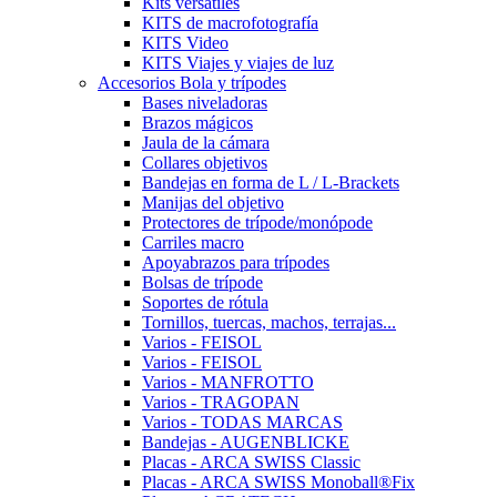
Kits versátiles
KITS de macrofotografía
KITS Video
KITS Viajes y viajes de luz
Accesorios Bola y trípodes
Bases niveladoras
Brazos mágicos
Jaula de la cámara
Collares objetivos
Bandejas en forma de L / L-Brackets
Manijas del objetivo
Protectores de trípode/monópode
Carriles macro
Apoyabrazos para trípodes
Bolsas de trípode
Soportes de rótula
Tornillos, tuercas, machos, terrajas...
Varios - FEISOL
Varios - FEISOL
Varios - MANFROTTO
Varios - TRAGOPAN
Varios - TODAS MARCAS
Bandejas - AUGENBLICKE
Placas - ARCA SWISS Classic
Placas - ARCA SWISS Monoball®Fix