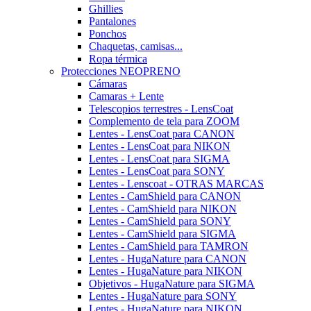
Ghillies
Pantalones
Ponchos
Chaquetas, camisas...
Ropa térmica
Protecciones NEOPRENO
Cámaras
Camaras + Lente
Telescopios terrestres - LensCoat
Complemento de tela para ZOOM
Lentes - LensCoat para CANON
Lentes - LensCoat para NIKON
Lentes - LensCoat para SIGMA
Lentes - LensCoat para SONY
Lentes - Lenscoat - OTRAS MARCAS
Lentes - CamShield para CANON
Lentes - CamShield para NIKON
Lentes - CamShield para SONY
Lentes - CamShield para SIGMA
Lentes - CamShield para TAMRON
Lentes - HugaNature para CANON
Lentes - HugaNature para NIKON
Objetivos - HugaNature para SIGMA
Lentes - HugaNature para SONY
Lentes - HugaNature para NIKON