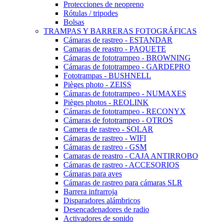
Protecciones de neopreno
Rótulas / tripodes
Bolsas
TRAMPAS Y BARRERAS FOTOGRÁFICAS
Cámaras de rastreo - ESTANDAR
Camaras de reastro - PAQUETE
Cámaras de fototrampeo - BROWNING
Cámaras de fototrampeo - GARDEPRO
Fototrampas - BUSHNELL
Pièges photo - ZEISS
Cámaras de fototrampeo - NUMAXES
Pièges photos - REOLINK
Cámaras de fototrampeo - RECONYX
Cámaras de fototrampeo - OTROS
Camera de rastreo - SOLAR
Cámaras de rastreo - WIFI
Cámaras de rastreo - GSM
Camaras de reastro - CAJA ANTIRROBO
Cámaras de rastreo - ACCESORIOS
Cámaras para aves
Cámaras de rastreo para cámaras SLR
Barrera infrarroja
Disparadores alámbricos
Desencadenadores de radio
Activadores de sonido