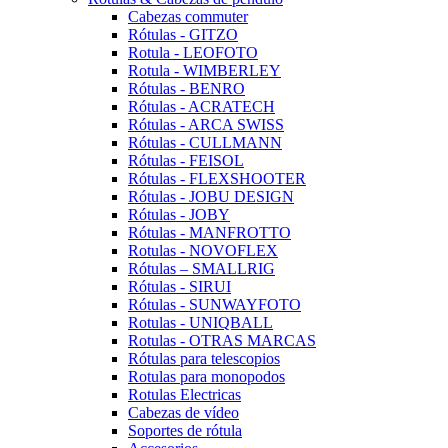
Cabezas commuter
Rótulas - GITZO
Rotula - LEOFOTO
Rotula - WIMBERLEY
Rótulas - BENRO
Rótulas - ACRATECH
Rótulas - ARCA SWISS
Rótulas - CULLMANN
Rótulas - FEISOL
Rótulas - FLEXSHOOTER
Rótulas - JOBU DESIGN
Rótulas - JOBY
Rótulas - MANFROTTO
Rotulas - NOVOFLEX
Rótulas – SMALLRIG
Rótulas - SIRUI
Rótulas - SUNWAYFOTO
Rotulas - UNIQBALL
Rotulas - OTRAS MARCAS
Rótulas para telescopios
Rotulas para monopodos
Rotulas Electricas
Cabezas de vídeo
Soportes de rótula