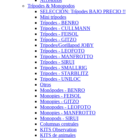
Accesorios
Trípodes & Monopodos
SELECCIÓN: Trípodes BAJO PRECIO !!
Mini trípodes
Trípodes - BENRO
Tripodes - CULLMANN
Trípodes - FEISOL
Trípodes - GITZO
Tripodes/Gorillapod JOBY
Trípodes - LEOFOTO
Tripodes - MANFROTTO
Trípodes - SIRUI
Tripodes - SMALLRIG
Tripodes - STARBLITZ
Tripodes - UNILOC
Otros
Monópodes - BENRO
Monopies - FEISOL
Monopies - GITZO
Monopodes - LEOFOTO
Monopies - MANFROTTO
Monopods - SIRUI
Columnas centrales
KITS Observation
KITS de animales