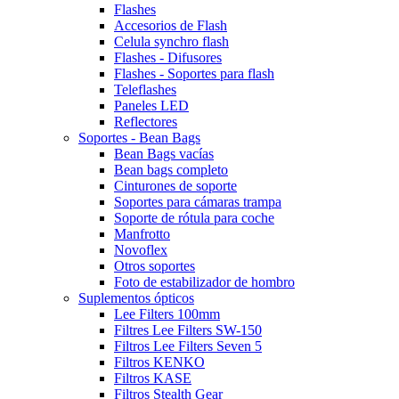
Flashes
Accesorios de Flash
Celula synchro flash
Flashes - Difusores
Flashes - Soportes para flash
Teleflashes
Paneles LED
Reflectores
Soportes - Bean Bags
Bean Bags vacías
Bean bags completo
Cinturones de soporte
Soportes para cámaras trampa
Soporte de rótula para coche
Manfrotto
Novoflex
Otros soportes
Foto de estabilizador de hombro
Suplementos ópticos
Lee Filters 100mm
Filtres Lee Filters SW-150
Filtros Lee Filters Seven 5
Filtros KENKO
Filtros KASE
Filtros Stealth Gear