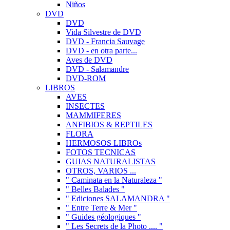
Niños
DVD
DVD
Vida Silvestre de DVD
DVD - Francia Sauvage
DVD - en otra parte...
Aves de DVD
DVD - Salamandre
DVD-ROM
LIBROS
AVES
INSECTES
MAMMIFERES
ANFIBIOS & REPTILES
FLORA
HERMOSOS LIBROs
FOTOS TECNICAS
GUIAS NATURALISTAS
OTROS, VARIOS ...
" Caminata en la Naturaleza "
" Belles Balades "
" Ediciones SALAMANDRA "
" Entre Terre & Mer "
" Guides géologiques "
" Les Secrets de la Photo .... "