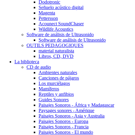
Dodotronic
Señuelo acústico digital
Magenta
Pettersson
Acounect SoundChaser
Wildlife Acoustics
Software de análisis de Ultrasonido
Software de análisis de Ultrasonido
OUTILS PEDAGOGIQUES
material naturalista
Libros, CD, DVD
La biblioteca
CD de audio
Ambientes naturales
Canciones de pájaros
Los murciélagos
Mamíferos
Reptiles y anfibios
Guides Sonores
Paisajes Sonoros - África y Madagascar
Paysages sonores - Amérique
Paisajes Sonoros - Asia y Australia
Paisajes Sonoros - Europa
Paisajes Sonoros - Francia
Paisajes Sonoros - El mundo