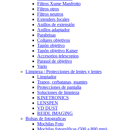
Filtros Xume Manfrotto
Filtros otros
Filtros neutros
Extenders focales
Anillos de extensión
Anillos adaptador
Parabrisas
Collares objetivos
Tapón objetivo
Tapón objetivo Kaiser
Accesorios telescopios
Parasol de objetivo
Vario
Limpieza / Protecciones de lentes y lentes
Limpiador
Trapos, cerbatanas, guantes
Protecciones de pantalla
Soluciones de limpieza
KINETRONICS
LENSPEN
VD DUST
REIDL IMAGING
Bolsas de fotograficas
Mochilas Foto
Mochilas fotográficas (500 a 800 mm)