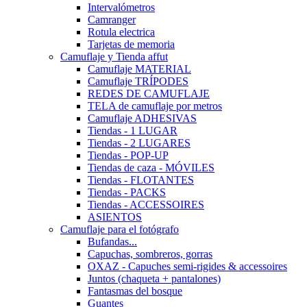
Intervalómetros
Camranger
Rotula electrica
Tarjetas de memoria
Camuflaje y Tienda affut
Camuflaje MATERIAL
Camuflaje TRÍPODES
REDES DE CAMUFLAJE
TELA de camuflaje por metros
Camuflaje ADHESIVAS
Tiendas - 1 LUGAR
Tiendas - 2 LUGARES
Tiendas - POP-UP
Tiendas de caza - MÓVILES
Tiendas - FLOTANTES
Tiendas - PACKS
Tiendas - ACCESSOIRES
ASIENTOS
Camuflaje para el fotógrafo
Bufandas...
Capuchas, sombreros, gorras
OXAZ - Capuches semi-rigides & accessoires
Juntos (chaqueta + pantalones)
Fantasmas del bosque
Guantes