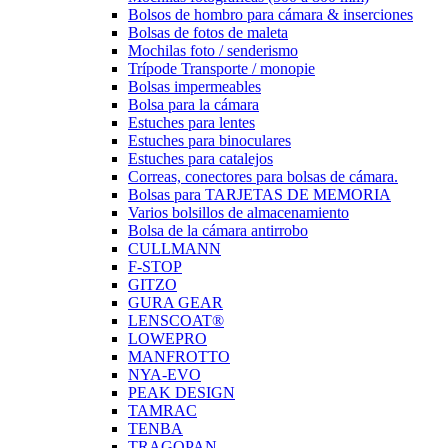
Bolsos de hombro para cámara & inserciones
Bolsas de fotos de maleta
Mochilas foto / senderismo
Trípode Transporte / monopie
Bolsas impermeables
Bolsa para la cámara
Estuches para lentes
Estuches para binoculares
Estuches para catalejos
Correas, conectores para bolsas de cámara.
Bolsas para TARJETAS DE MEMORIA
Varios bolsillos de almacenamiento
Bolsa de la cámara antirrobo
CULLMANN
F-STOP
GITZO
GURA GEAR
LENSCOAT®
LOWEPRO
MANFROTTO
NYA-EVO
PEAK DESIGN
TAMRAC
TENBA
TRAGOPAN