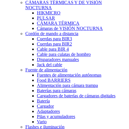
CÁMARAS TÉRMICAS Y DE VISIÓN
NOCTURNA
HIKMICRO
PULSAR
CÁMARA TÉRMICA
Cámaras de VISIÓN NOCTURNA
Cordón de mando a distancia
Cuerdas para BIR3
Cuerdas para BIR2
Cable para BIR 4
Cable para culatas de hombro
Disparadores manuales
Jack del cable
Fuente de alimentación
Fuentes de alimentación autónomas
Food BARRIERS
Alimentación para cámara trampa
Baterías para cámaras
Cargadores de baterías de cámaras digitales
Batería
Cargador
Adaptadores
Pilas y acumuladores
Vario
Flashes e iluminación