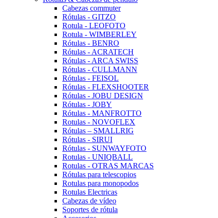
Cabezas commuter
Rótulas - GITZO
Rotula - LEOFOTO
Rotula - WIMBERLEY
Rótulas - BENRO
Rótulas - ACRATECH
Rótulas - ARCA SWISS
Rótulas - CULLMANN
Rótulas - FEISOL
Rótulas - FLEXSHOOTER
Rótulas - JOBU DESIGN
Rótulas - JOBY
Rótulas - MANFROTTO
Rotulas - NOVOFLEX
Rótulas – SMALLRIG
Rótulas - SIRUI
Rótulas - SUNWAYFOTO
Rotulas - UNIQBALL
Rotulas - OTRAS MARCAS
Rótulas para telescopios
Rotulas para monopodos
Rotulas Electricas
Cabezas de vídeo
Soportes de rótula