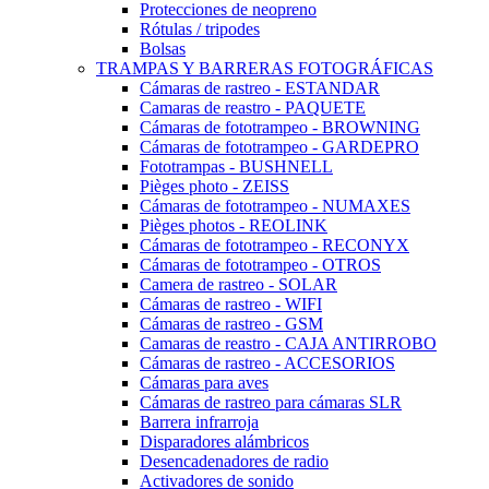
Protecciones de neopreno
Rótulas / tripodes
Bolsas
TRAMPAS Y BARRERAS FOTOGRÁFICAS
Cámaras de rastreo - ESTANDAR
Camaras de reastro - PAQUETE
Cámaras de fototrampeo - BROWNING
Cámaras de fototrampeo - GARDEPRO
Fototrampas - BUSHNELL
Pièges photo - ZEISS
Cámaras de fototrampeo - NUMAXES
Pièges photos - REOLINK
Cámaras de fototrampeo - RECONYX
Cámaras de fototrampeo - OTROS
Camera de rastreo - SOLAR
Cámaras de rastreo - WIFI
Cámaras de rastreo - GSM
Camaras de reastro - CAJA ANTIRROBO
Cámaras de rastreo - ACCESORIOS
Cámaras para aves
Cámaras de rastreo para cámaras SLR
Barrera infrarroja
Disparadores alámbricos
Desencadenadores de radio
Activadores de sonido