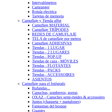
Intervalómetros
Camranger
Rotula electrica
Tarjetas de memoria
Camuflaje y Tienda affut
Camuflaje MATERIAL
Camuflaje TRÍPODES
REDES DE CAMUFLAJE
TELA de camuflaje por metros
Camuflaje ADHESIVAS
Tiendas - 1 LUGAR
Tiendas - 2 LUGARES
Tiendas - POP-UP
Tiendas de caza - MÓVILES
Tiendas - FLOTANTES
Tiendas - PACKS
Tiendas - ACCESSOIRES
ASIENTOS
Camuflaje para el fotógrafo
Bufandas...
Capuchas, sombreros, gorras
OXAZ - Capuches semi-rigides & accessoires
Juntos (chaqueta + pantalones)
Fantasmas del bosque
Guantes