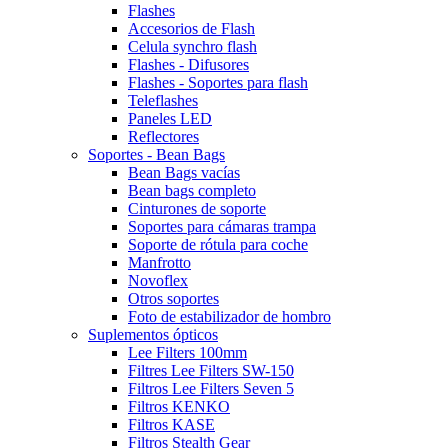
Flashes
Accesorios de Flash
Celula synchro flash
Flashes - Difusores
Flashes - Soportes para flash
Teleflashes
Paneles LED
Reflectores
Soportes - Bean Bags
Bean Bags vacías
Bean bags completo
Cinturones de soporte
Soportes para cámaras trampa
Soporte de rótula para coche
Manfrotto
Novoflex
Otros soportes
Foto de estabilizador de hombro
Suplementos ópticos
Lee Filters 100mm
Filtres Lee Filters SW-150
Filtros Lee Filters Seven 5
Filtros KENKO
Filtros KASE
Filtros Stealth Gear