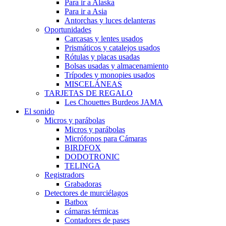
Para ir a Alaska
Para ir a Asia
Antorchas y luces delanteras
Oportunidades
Carcasas y lentes usados
Prismáticos y catalejos usados
Rótulas y placas usadas
Bolsas usadas y almacenamiento
Trípodes y monopies usados
MISCELÁNEAS
TARJETAS DE REGALO
Les Chouettes Burdeos JAMA
El sonido
Micros y parábolas
Micros y parábolas
Micrófonos para Cámaras
BIRDFOX
DODOTRONIC
TELINGA
Registradors
Grabadoras
Detectores de murciélagos
Batbox
cámaras térmicas
Contadores de pases