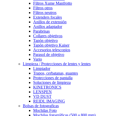
Filtros Xume Manfrotto
Filtros otros
Filtros neutros
Extenders focales
Anillos de extensión
Anillos adaptador
Parabrisas
Collares objetivos
Tapón objetivo
Tapón objetivo Kaiser
Accesorios telescopios
Parasol de objetivo
Vario
Limpieza / Protecciones de lentes y lentes
Limpiador
Trapos, cerbatanas, guantes
Protecciones de pantalla
Soluciones de limpieza
KINETRONICS
LENSPEN
VD DUST
REIDL IMAGING
Bolsas de fotograficas
Mochilas Foto
Mochilas fotográficas (500 a 800 mm)