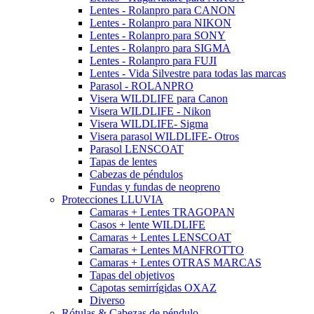
Lentes - Rolanpro para CANON
Lentes - Rolanpro para NIKON
Lentes - Rolanpro para SONY
Lentes - Rolanpro para SIGMA
Lentes - Rolanpro para FUJI
Lentes - Vida Silvestre para todas las marcas
Parasol - ROLANPRO
Visera WILDLIFE para Canon
Visera WILDLIFE - Nikon
Visera WILDLIFE- Sigma
Visera parasol WILDLIFE- Otros
Parasol LENSCOAT
Tapas de lentes
Cabezas de péndulos
Fundas y fundas de neopreno
Protecciones LLUVIA
Camaras + Lentes TRAGOPAN
Casos + lente WILDLIFE
Camaras + Lentes LENSCOAT
Camaras + Lentes MANFROTTO
Camaras + Lentes OTRAS MARCAS
Tapas del objetivos
Capotas semirrígidas OXAZ
Diverso
Rótulas & Cabezas de péndulo