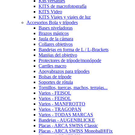
Kits versátiles
KITS de macrofotografía
KITS Video
KITS Viajes y viajes de luz
Accesorios Bola y trípodes
Bases niveladoras
Brazos mágicos
Jaula de la cámara
Collares objetivos
Bandejas en forma de L / L-Brackets
Manijas del objetivo
Protectores de trípode/monópode
Carriles macro
Apoyabrazos para trípodes
Bolsas de trípode
Soportes de rótula
Tornillos, tuercas, machos, terrajas...
Varios - FEISOL
Varios - FEISOL
Varios - MANFROTTO
Varios - TRAGOPAN
Varios - TODAS MARCAS
Bandejas - AUGENBLICKE
Placas - ARCA SWISS Classic
Placas - ARCA SWISS Monoball®Fix