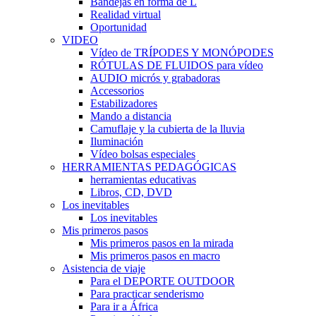
Bandejas en forma de L
Realidad virtual
Oportunidad
VIDEO
Vídeo de TRÍPODES Y MONÓPODES
RÓTULAS DE FLUIDOS para vídeo
AUDIO micrós y grabadoras
Accessorios
Estabilizadores
Mando a distancia
Camuflaje y la cubierta de la lluvia
Iluminación
Vídeo bolsas especiales
HERRAMIENTAS PEDAGÓGICAS
herramientas educativas
Libros, CD, DVD
Los inevitables
Los inevitables
Mis primeros pasos
Mis primeros pasos en la mirada
Mis primeros pasos en macro
Asistencia de viaje
Para el DEPORTE OUTDOOR
Para practicar senderismo
Para ir a África