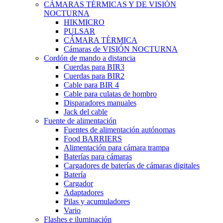
CÁMARAS TÉRMICAS Y DE VISIÓN
NOCTURNA
HIKMICRO
PULSAR
CÁMARA TÉRMICA
Cámaras de VISIÓN NOCTURNA
Cordón de mando a distancia
Cuerdas para BIR3
Cuerdas para BIR2
Cable para BIR 4
Cable para culatas de hombro
Disparadores manuales
Jack del cable
Fuente de alimentación
Fuentes de alimentación autónomas
Food BARRIERS
Alimentación para cámara trampa
Baterías para cámaras
Cargadores de baterías de cámaras digitales
Batería
Cargador
Adaptadores
Pilas y acumuladores
Vario
Flashes e iluminación