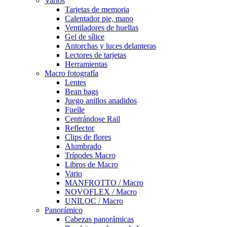
Varios
Tarjetas de memoria
Calentador pie, mano
Ventiladores de huellas
Gel de sílice
Antorchas y luces delanteras
Lectores de tarjetas
Herramientas
Macro fotografía
Lentes
Bean bags
Juego anillos anadidos
Fuelle
Centrándose Rail
Reflector
Clips de flores
Alumbrado
Trípodes Macro
Libros de Macro
Vario
MANFROTTO / Macro
NOVOFLEX / Macro
UNILOC / Macro
Panorámico
Cabezas panorámicas