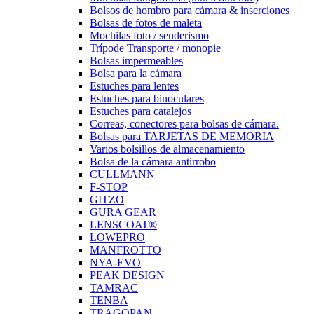
Bolsos de hombro para cámara & inserciones
Bolsas de fotos de maleta
Mochilas foto / senderismo
Trípode Transporte / monopie
Bolsas impermeables
Bolsa para la cámara
Estuches para lentes
Estuches para binoculares
Estuches para catalejos
Correas, conectores para bolsas de cámara.
Bolsas para TARJETAS DE MEMORIA
Varios bolsillos de almacenamiento
Bolsa de la cámara antirrobo
CULLMANN
F-STOP
GITZO
GURA GEAR
LENSCOAT®
LOWEPRO
MANFROTTO
NYA-EVO
PEAK DESIGN
TAMRAC
TENBA
TRAGOPAN