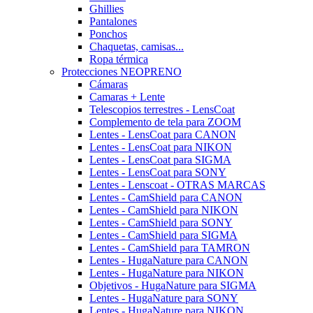
Ghillies
Pantalones
Ponchos
Chaquetas, camisas...
Ropa térmica
Protecciones NEOPRENO
Cámaras
Camaras + Lente
Telescopios terrestres - LensCoat
Complemento de tela para ZOOM
Lentes - LensCoat para CANON
Lentes - LensCoat para NIKON
Lentes - LensCoat para SIGMA
Lentes - LensCoat para SONY
Lentes - Lenscoat - OTRAS MARCAS
Lentes - CamShield para CANON
Lentes - CamShield para NIKON
Lentes - CamShield para SONY
Lentes - CamShield para SIGMA
Lentes - CamShield para TAMRON
Lentes - HugaNature para CANON
Lentes - HugaNature para NIKON
Objetivos - HugaNature para SIGMA
Lentes - HugaNature para SONY
Lentes - HugaNature para NIKON