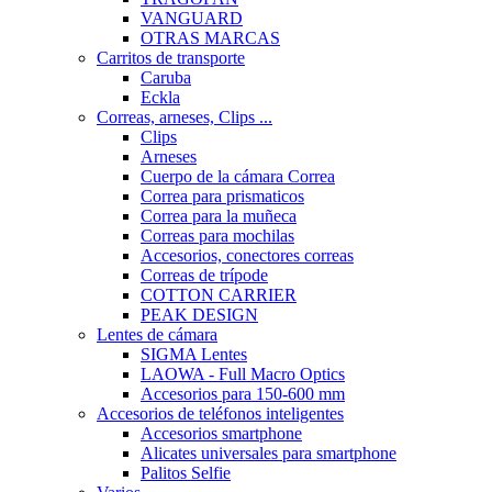
VANGUARD
OTRAS MARCAS
Carritos de transporte
Caruba
Eckla
Correas, arneses, Clips ...
Clips
Arneses
Cuerpo de la cámara Correa
Correa para prismaticos
Correa para la muñeca
Correas para mochilas
Accesorios, conectores correas
Correas de trípode
COTTON CARRIER
PEAK DESIGN
Lentes de cámara
SIGMA Lentes
LAOWA - Full Macro Optics
Accesorios para 150-600 mm
Accesorios de teléfonos inteligentes
Accesorios smartphone
Alicates universales para smartphone
Palitos Selfie