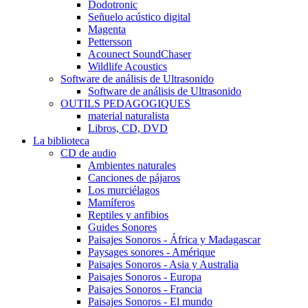
Dodotronic
Señuelo acústico digital
Magenta
Pettersson
Acounect SoundChaser
Wildlife Acoustics
Software de análisis de Ultrasonido
Software de análisis de Ultrasonido
OUTILS PEDAGOGIQUES
material naturalista
Libros, CD, DVD
La biblioteca
CD de audio
Ambientes naturales
Canciones de pájaros
Los murciélagos
Mamíferos
Reptiles y anfibios
Guides Sonores
Paisajes Sonoros - África y Madagascar
Paysages sonores - Amérique
Paisajes Sonoros - Asia y Australia
Paisajes Sonoros - Europa
Paisajes Sonoros - Francia
Paisajes Sonoros - El mundo