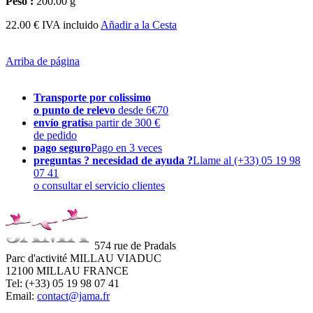
Peso :
200.00 g
22.00 € IVA incluido
Añadir a la Cesta
Arriba de página
Transporte por colissimo
o punto de relevo
desde 6€70
envío gratis
a partir de 300 €
de pedido
pago seguro
Pago en 3 veces
preguntas ? necesidad de ayuda ?
Llame al (+33) 05 19 98
07 41
o consultar el servicio clientes
574 rue de Pradals
Parc d'activité MILLAU VIADUC
12100 MILLAU FRANCE
Tel: (+33) 05 19 98 07 41
Email:
contact@jama.fr