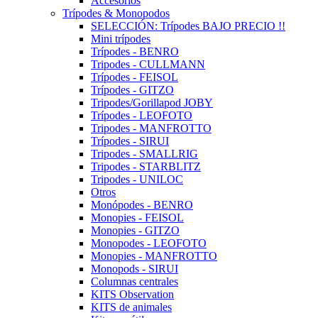
Accesorios
Trípodes & Monopodos
SELECCIÓN: Trípodes BAJO PRECIO !!
Mini trípodes
Trípodes - BENRO
Tripodes - CULLMANN
Trípodes - FEISOL
Trípodes - GITZO
Tripodes/Gorillapod JOBY
Trípodes - LEOFOTO
Tripodes - MANFROTTO
Trípodes - SIRUI
Tripodes - SMALLRIG
Tripodes - STARBLITZ
Tripodes - UNILOC
Otros
Monópodes - BENRO
Monopies - FEISOL
Monopies - GITZO
Monopodes - LEOFOTO
Monopies - MANFROTTO
Monopods - SIRUI
Columnas centrales
KITS Observation
KITS de animales