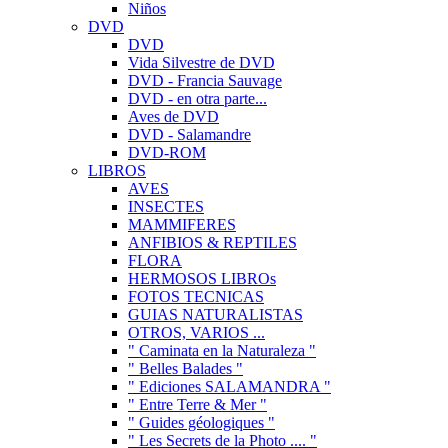
Niños
DVD
DVD
Vida Silvestre de DVD
DVD - Francia Sauvage
DVD - en otra parte...
Aves de DVD
DVD - Salamandre
DVD-ROM
LIBROS
AVES
INSECTES
MAMMIFERES
ANFIBIOS & REPTILES
FLORA
HERMOSOS LIBROs
FOTOS TECNICAS
GUIAS NATURALISTAS
OTROS, VARIOS ...
" Caminata en la Naturaleza "
" Belles Balades "
" Ediciones SALAMANDRA "
" Entre Terre & Mer "
" Guides géologiques "
" Les Secrets de la Photo .... "