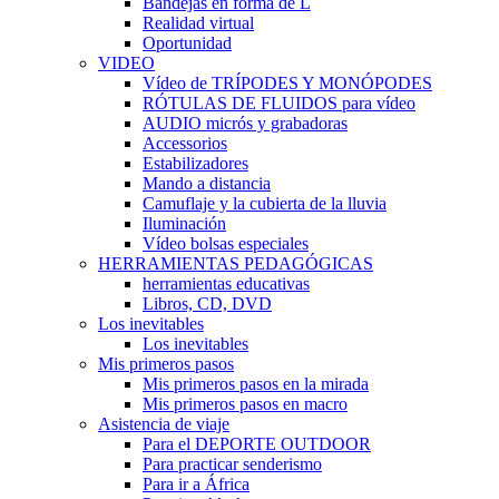
Bandejas en forma de L
Realidad virtual
Oportunidad
VIDEO
Vídeo de TRÍPODES Y MONÓPODES
RÓTULAS DE FLUIDOS para vídeo
AUDIO micrós y grabadoras
Accessorios
Estabilizadores
Mando a distancia
Camuflaje y la cubierta de la lluvia
Iluminación
Vídeo bolsas especiales
HERRAMIENTAS PEDAGÓGICAS
herramientas educativas
Libros, CD, DVD
Los inevitables
Los inevitables
Mis primeros pasos
Mis primeros pasos en la mirada
Mis primeros pasos en macro
Asistencia de viaje
Para el DEPORTE OUTDOOR
Para practicar senderismo
Para ir a África