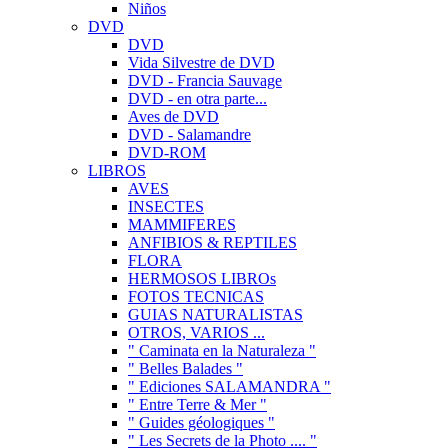
Niños
DVD
DVD
Vida Silvestre de DVD
DVD - Francia Sauvage
DVD - en otra parte...
Aves de DVD
DVD - Salamandre
DVD-ROM
LIBROS
AVES
INSECTES
MAMMIFERES
ANFIBIOS & REPTILES
FLORA
HERMOSOS LIBROs
FOTOS TECNICAS
GUIAS NATURALISTAS
OTROS, VARIOS ...
" Caminata en la Naturaleza "
" Belles Balades "
" Ediciones SALAMANDRA "
" Entre Terre & Mer "
" Guides géologiques "
" Les Secrets de la Photo .... "