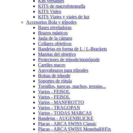
Kits versátiles
KITS de macrofotografía
KITS Video
KITS Viajes y viajes de luz
Accesorios Bola y trípodes
Bases niveladoras
Brazos mágicos
Jaula de la cámara
Collares objetivos
Bandejas en forma de L / L-Brackets
Manijas del objetivo
Protectores de trípode/monópode
Carriles macro
Apoyabrazos para trípodes
Bolsas de trípode
Soportes de rótula
Tornillos, tuercas, machos, terrajas...
Varios - FEISOL
Varios - FEISOL
Varios - MANFROTTO
Varios - TRAGOPAN
Varios - TODAS MARCAS
Bandejas - AUGENBLICKE
Placas - ARCA SWISS Classic
Placas - ARCA SWISS Monoball®Fix