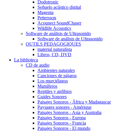
Dodotronic
Señuelo acústico digital
Magenta
Pettersson
Acounect SoundChaser
Wildlife Acoustics
Software de análisis de Ultrasonido
Software de análisis de Ultrasonido
OUTILS PEDAGOGIQUES
material naturalista
Libros, CD, DVD
La biblioteca
CD de audio
Ambientes naturales
Canciones de pájaros
Los murciélagos
Mamíferos
Reptiles y anfibios
Guides Sonores
Paisajes Sonoros - África y Madagascar
Paysages sonores - Amérique
Paisajes Sonoros - Asia y Australia
Paisajes Sonoros - Europa
Paisajes Sonoros - Francia
Paisajes Sonoros - El mundo