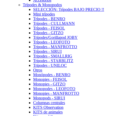
Accesorios
Trípodes & Monopodos
SELECCIÓN: Trípodes BAJO PRECIO !!
Mini trípodes
Trípodes - BENRO
Tripodes - CULLMANN
Trípodes - FEISOL
Trípodes - GITZO
Tripodes/Gorillapod JOBY
Trípodes - LEOFOTO
Tripodes - MANFROTTO
Trípodes - SIRUI
Tripodes - SMALLRIG
Tripodes - STARBLITZ
Tripodes - UNILOC
Otros
Monópodes - BENRO
Monopies - FEISOL
Monopies - GITZO
Monopodes - LEOFOTO
Monopies - MANFROTTO
Monopods - SIRUI
Columnas centrales
KITS Observation
KITS de animales