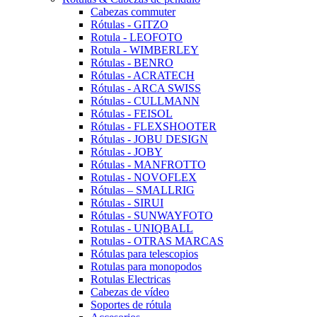
Cabezas commuter
Rótulas - GITZO
Rotula - LEOFOTO
Rotula - WIMBERLEY
Rótulas - BENRO
Rótulas - ACRATECH
Rótulas - ARCA SWISS
Rótulas - CULLMANN
Rótulas - FEISOL
Rótulas - FLEXSHOOTER
Rótulas - JOBU DESIGN
Rótulas - JOBY
Rótulas - MANFROTTO
Rotulas - NOVOFLEX
Rótulas – SMALLRIG
Rótulas - SIRUI
Rótulas - SUNWAYFOTO
Rotulas - UNIQBALL
Rotulas - OTRAS MARCAS
Rótulas para telescopios
Rotulas para monopodos
Rotulas Electricas
Cabezas de vídeo
Soportes de rótula