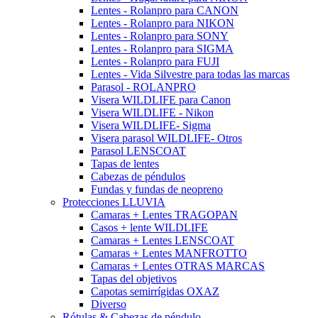
Lentes - Rolanpro para CANON
Lentes - Rolanpro para NIKON
Lentes - Rolanpro para SONY
Lentes - Rolanpro para SIGMA
Lentes - Rolanpro para FUJI
Lentes - Vida Silvestre para todas las marcas
Parasol - ROLANPRO
Visera WILDLIFE para Canon
Visera WILDLIFE - Nikon
Visera WILDLIFE- Sigma
Visera parasol WILDLIFE- Otros
Parasol LENSCOAT
Tapas de lentes
Cabezas de péndulos
Fundas y fundas de neopreno
Protecciones LLUVIA
Camaras + Lentes TRAGOPAN
Casos + lente WILDLIFE
Camaras + Lentes LENSCOAT
Camaras + Lentes MANFROTTO
Camaras + Lentes OTRAS MARCAS
Tapas del objetivos
Capotas semirrígidas OXAZ
Diverso
Rótulas & Cabezas de péndulo