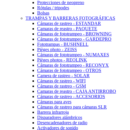
Protecciones de neopreno
Rótulas / tripodes
Bolsas
TRAMPAS Y BARRERAS FOTOGRÁFICAS
Cámaras de rastreo - ESTANDAR
Camaras de reastro - PAQUETE
Cámaras de fototrampeo - BROWNING
Cámaras de fototrampeo - GARDEPRO
Fototrampas - BUSHNELL
Pièges photo - ZEISS
Cámaras de fototrampeo - NUMAXES
Pièges photos - REOLINK
Cámaras de fototrampeo - RECONYX
Cámaras de fototrampeo - OTROS
Camera de rastreo - SOLAR
Cámaras de rastreo - WIFI
Cámaras de rastreo - GSM
Camaras de reastro - CAJA ANTIRROBO
Cámaras de rastreo - ACCESORIOS
Cámaras para aves
Cámaras de rastreo para cámaras SLR
Barrera infrarroja
Disparadores alámbricos
Desencadenadores de radio
Activadores de sonido