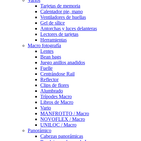
Varios
Tarjetas de memoria
Calentador pie, mano
Ventiladores de huellas
Gel de sílice
Antorchas y luces delanteras
Lectores de tarjetas
Herramientas
Macro fotografía
Lentes
Bean bags
Juego anillos anadidos
Fuelle
Centrándose Rail
Reflector
Clips de flores
Alumbrado
Trípodes Macro
Libros de Macro
Vario
MANFROTTO / Macro
NOVOFLEX / Macro
UNILOC / Macro
Panorámico
Cabezas panorámicas