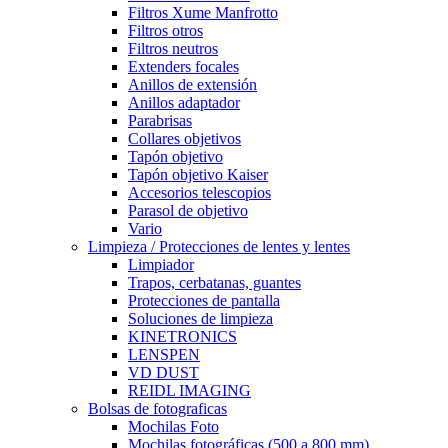
Filtros Xume Manfrotto
Filtros otros
Filtros neutros
Extenders focales
Anillos de extensión
Anillos adaptador
Parabrisas
Collares objetivos
Tapón objetivo
Tapón objetivo Kaiser
Accesorios telescopios
Parasol de objetivo
Vario
Limpieza / Protecciones de lentes y lentes
Limpiador
Trapos, cerbatanas, guantes
Protecciones de pantalla
Soluciones de limpieza
KINETRONICS
LENSPEN
VD DUST
REIDL IMAGING
Bolsas de fotograficas
Mochilas Foto
Mochilas fotográficas (500 a 800 mm)