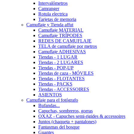
Intervalómetros
Camranger
Rotula electrica
Tarjetas de memoria
Camuflaje y Tienda affut
Camuflaje MATERIAL
Camuflaje TRÍPODES
REDES DE CAMUFLAJE
TELA de camuflaje por metros
Camuflaje ADHESIVAS
Tiendas - 1 LUGAR
Tiendas - 2 LUGARES
Tiendas - POP-UP
Tiendas de caza - MÓVILES
Tiendas - FLOTANTES
Tiendas - PACKS
Tiendas - ACCESSOIRES
ASIENTOS
Camuflaje para el fotógrafo
Bufandas...
Capuchas, sombreros, gorras
OXAZ - Capuches semi-rigides & accessoires
Juntos (chaqueta + pantalones)
Fantasmas del bosque
Guantes