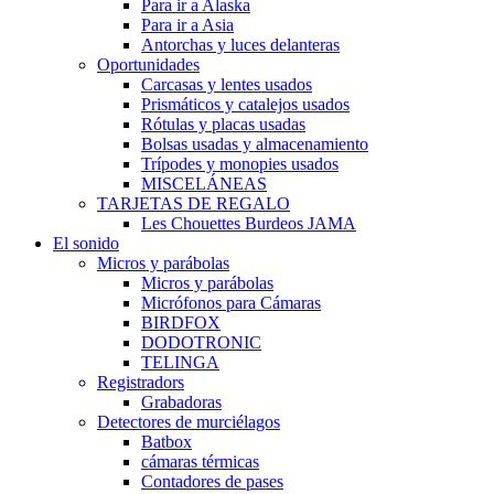
Para ir a Alaska
Para ir a Asia
Antorchas y luces delanteras
Oportunidades
Carcasas y lentes usados
Prismáticos y catalejos usados
Rótulas y placas usadas
Bolsas usadas y almacenamiento
Trípodes y monopies usados
MISCELÁNEAS
TARJETAS DE REGALO
Les Chouettes Burdeos JAMA
El sonido
Micros y parábolas
Micros y parábolas
Micrófonos para Cámaras
BIRDFOX
DODOTRONIC
TELINGA
Registradors
Grabadoras
Detectores de murciélagos
Batbox
cámaras térmicas
Contadores de pases