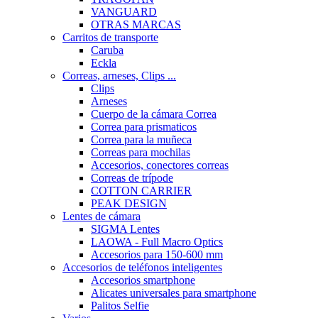
VANGUARD
OTRAS MARCAS
Carritos de transporte
Caruba
Eckla
Correas, arneses, Clips ...
Clips
Arneses
Cuerpo de la cámara Correa
Correa para prismaticos
Correa para la muñeca
Correas para mochilas
Accesorios, conectores correas
Correas de trípode
COTTON CARRIER
PEAK DESIGN
Lentes de cámara
SIGMA Lentes
LAOWA - Full Macro Optics
Accesorios para 150-600 mm
Accesorios de teléfonos inteligentes
Accesorios smartphone
Alicates universales para smartphone
Palitos Selfie