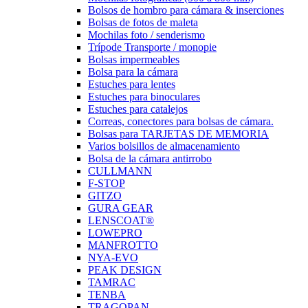
Bolsos de hombro para cámara & inserciones
Bolsas de fotos de maleta
Mochilas foto / senderismo
Trípode Transporte / monopie
Bolsas impermeables
Bolsa para la cámara
Estuches para lentes
Estuches para binoculares
Estuches para catalejos
Correas, conectores para bolsas de cámara.
Bolsas para TARJETAS DE MEMORIA
Varios bolsillos de almacenamiento
Bolsa de la cámara antirrobo
CULLMANN
F-STOP
GITZO
GURA GEAR
LENSCOAT®
LOWEPRO
MANFROTTO
NYA-EVO
PEAK DESIGN
TAMRAC
TENBA
TRAGOPAN