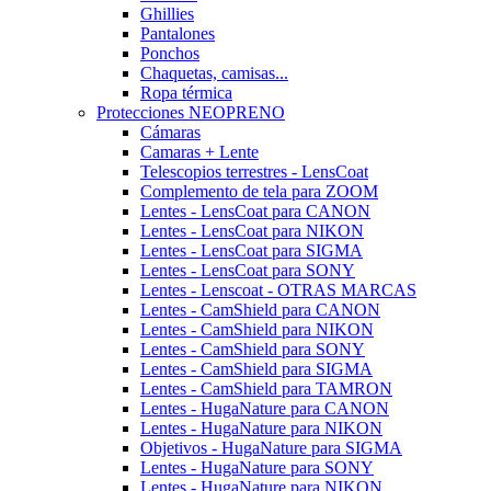
Ghillies
Pantalones
Ponchos
Chaquetas, camisas...
Ropa térmica
Protecciones NEOPRENO
Cámaras
Camaras + Lente
Telescopios terrestres - LensCoat
Complemento de tela para ZOOM
Lentes - LensCoat para CANON
Lentes - LensCoat para NIKON
Lentes - LensCoat para SIGMA
Lentes - LensCoat para SONY
Lentes - Lenscoat - OTRAS MARCAS
Lentes - CamShield para CANON
Lentes - CamShield para NIKON
Lentes - CamShield para SONY
Lentes - CamShield para SIGMA
Lentes - CamShield para TAMRON
Lentes - HugaNature para CANON
Lentes - HugaNature para NIKON
Objetivos - HugaNature para SIGMA
Lentes - HugaNature para SONY
Lentes - HugaNature para NIKON