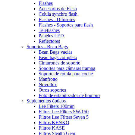
Flashes
Accesorios de Flash
Celula synchro flash
Flashes - Difusores
Flashes - Soportes para flash
Teleflashes
Paneles LED
Reflectores
Soportes - Bean Bags
Bean Bags vacías
Bean bags completo
Cinturones de soporte
Soportes para cámaras trampa
Soporte de rótula para coche
Manfrotto
Novoflex
Otros soportes
Foto de estabilizador de hombro
Suplementos ópticos
Lee Filters 100mm
Filtres Lee Filters SW-150
Filtros Lee Filters Seven 5
Filtros KENKO
Filtros KASE
Filtros Stealth Gear