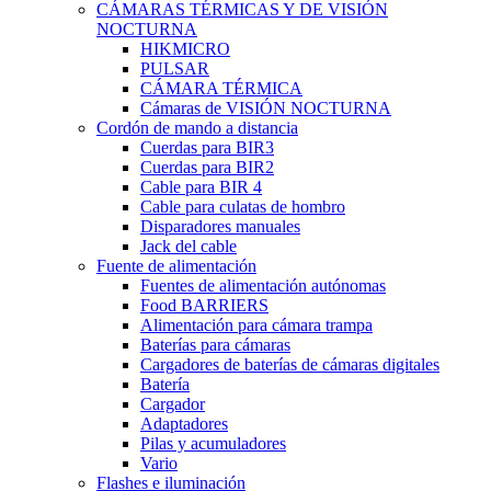
CÁMARAS TÉRMICAS Y DE VISIÓN
NOCTURNA
HIKMICRO
PULSAR
CÁMARA TÉRMICA
Cámaras de VISIÓN NOCTURNA
Cordón de mando a distancia
Cuerdas para BIR3
Cuerdas para BIR2
Cable para BIR 4
Cable para culatas de hombro
Disparadores manuales
Jack del cable
Fuente de alimentación
Fuentes de alimentación autónomas
Food BARRIERS
Alimentación para cámara trampa
Baterías para cámaras
Cargadores de baterías de cámaras digitales
Batería
Cargador
Adaptadores
Pilas y acumuladores
Vario
Flashes e iluminación