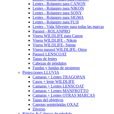
Lentes - Rolanpro para CANON
Lentes - Rolanpro para NIKON
Lentes - Rolanpro para SONY
Lentes - Rolanpro para SIGMA
Lentes - Rolanpro para FUJI
Lentes - Vida Silvestre para todas las marcas
Parasol - ROLANPRO
Visera WILDLIFE para Canon
Visera WILDLIFE - Nikon
Visera WILDLIFE- Sigma
Visera parasol WILDLIFE- Otros
Parasol LENSCOAT
Tapas de lentes
Cabezas de péndulos
Fundas y fundas de neopreno
Protecciones LLUVIA
Camaras + Lentes TRAGOPAN
Casos + lente WILDLIFE
Camaras + Lentes LENSCOAT
Camaras + Lentes MANFROTTO
Camaras + Lentes OTRAS MARCAS
Tapas del objetivos
Capotas semirrígidas OXAZ
Diverso
Rótulas & Cabezas de péndulo