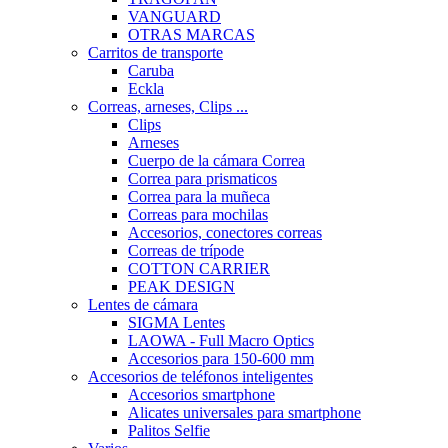
VANGUARD
OTRAS MARCAS
Carritos de transporte
Caruba
Eckla
Correas, arneses, Clips ...
Clips
Arneses
Cuerpo de la cámara Correa
Correa para prismaticos
Correa para la muñeca
Correas para mochilas
Accesorios, conectores correas
Correas de trípode
COTTON CARRIER
PEAK DESIGN
Lentes de cámara
SIGMA Lentes
LAOWA - Full Macro Optics
Accesorios para 150-600 mm
Accesorios de teléfonos inteligentes
Accesorios smartphone
Alicates universales para smartphone
Palitos Selfie