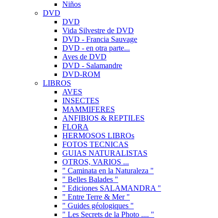
Niños
DVD
DVD
Vida Silvestre de DVD
DVD - Francia Sauvage
DVD - en otra parte...
Aves de DVD
DVD - Salamandre
DVD-ROM
LIBROS
AVES
INSECTES
MAMMIFERES
ANFIBIOS & REPTILES
FLORA
HERMOSOS LIBROs
FOTOS TECNICAS
GUIAS NATURALISTAS
OTROS, VARIOS ...
" Caminata en la Naturaleza "
" Belles Balades "
" Ediciones SALAMANDRA "
" Entre Terre & Mer "
" Guides géologiques "
" Les Secrets de la Photo .... "