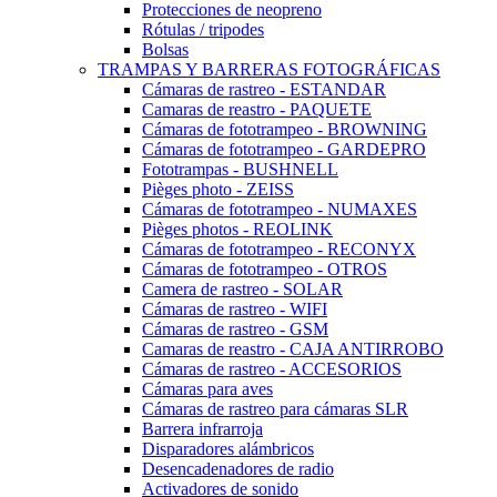
Protecciones de neopreno
Rótulas / tripodes
Bolsas
TRAMPAS Y BARRERAS FOTOGRÁFICAS
Cámaras de rastreo - ESTANDAR
Camaras de reastro - PAQUETE
Cámaras de fototrampeo - BROWNING
Cámaras de fototrampeo - GARDEPRO
Fototrampas - BUSHNELL
Pièges photo - ZEISS
Cámaras de fototrampeo - NUMAXES
Pièges photos - REOLINK
Cámaras de fototrampeo - RECONYX
Cámaras de fototrampeo - OTROS
Camera de rastreo - SOLAR
Cámaras de rastreo - WIFI
Cámaras de rastreo - GSM
Camaras de reastro - CAJA ANTIRROBO
Cámaras de rastreo - ACCESORIOS
Cámaras para aves
Cámaras de rastreo para cámaras SLR
Barrera infrarroja
Disparadores alámbricos
Desencadenadores de radio
Activadores de sonido