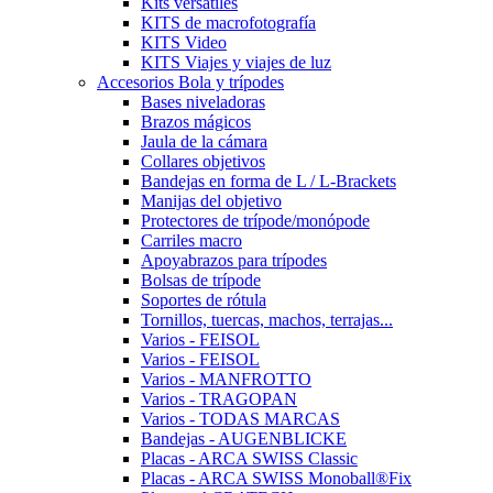
Kits versátiles
KITS de macrofotografía
KITS Video
KITS Viajes y viajes de luz
Accesorios Bola y trípodes
Bases niveladoras
Brazos mágicos
Jaula de la cámara
Collares objetivos
Bandejas en forma de L / L-Brackets
Manijas del objetivo
Protectores de trípode/monópode
Carriles macro
Apoyabrazos para trípodes
Bolsas de trípode
Soportes de rótula
Tornillos, tuercas, machos, terrajas...
Varios - FEISOL
Varios - FEISOL
Varios - MANFROTTO
Varios - TRAGOPAN
Varios - TODAS MARCAS
Bandejas - AUGENBLICKE
Placas - ARCA SWISS Classic
Placas - ARCA SWISS Monoball®Fix