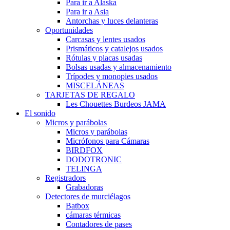
Para ir a Alaska
Para ir a Asia
Antorchas y luces delanteras
Oportunidades
Carcasas y lentes usados
Prismáticos y catalejos usados
Rótulas y placas usadas
Bolsas usadas y almacenamiento
Trípodes y monopies usados
MISCELÁNEAS
TARJETAS DE REGALO
Les Chouettes Burdeos JAMA
El sonido
Micros y parábolas
Micros y parábolas
Micrófonos para Cámaras
BIRDFOX
DODOTRONIC
TELINGA
Registradors
Grabadoras
Detectores de murciélagos
Batbox
cámaras térmicas
Contadores de pases