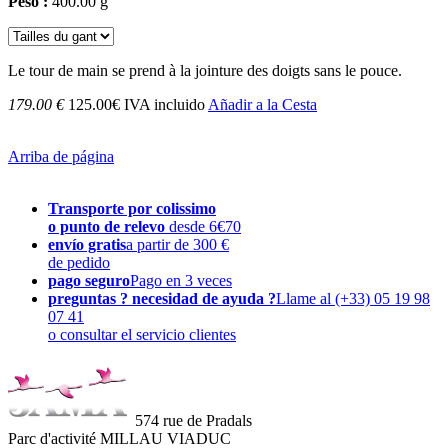
Peso :
400.00 g
Le tour de main se prend à la jointure des doigts sans le pouce.
179.00 €
125.00€ IVA incluido
Añadir a la Cesta
Arriba de página
Transporte por colissimo
o punto de relevo
desde 6€70
envío gratis
a partir de 300 €
de pedido
pago seguro
Pago en 3 veces
preguntas ? necesidad de ayuda ?
Llame al (+33) 05 19 98
07 41
o consultar el servicio clientes
574 rue de Pradals
Parc d'activité MILLAU VIADUC