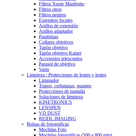
Filtros Xume Manfrotto
Filtros otros
Filtros neutros
Extenders focales
Anillos de extensión
Anillos adaptador
Parabrisas
Collares objetivos
Tapón objetivo
Tapón objetivo Kaiser
Accesorios telescopios
Parasol de objetivo
Vario
Limpieza / Protecciones de lentes y lentes
Limpiador
Trapos, cerbatanas, guantes
Protecciones de pantalla
Soluciones de limpieza
KINETRONICS
LENSPEN
VD DUST
REIDL IMAGING
Bolsas de fotograficas
Mochilas Foto
Mochilas fotográficas (500 a 800 mm)