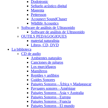
Dodotronic
Señuelo acústico digital
Magenta
Pettersson
Acounect SoundChaser
Wildlife Acoustics
Software de análisis de Ultrasonido
Software de análisis de Ultrasonido
OUTILS PEDAGOGIQUES
material naturalista
Libros, CD, DVD
La biblioteca
CD de audio
Ambientes naturales
Canciones de pájaros
Los murciélagos
Mamíferos
Reptiles y anfibios
Guides Sonores
Paisajes Sonoros - África y Madagascar
Paysages sonores - Amérique
Paisajes Sonoros - Asia y Australia
Paisajes Sonoros - Europa
Paisajes Sonoros - Francia
Paisajes Sonoros - El mundo