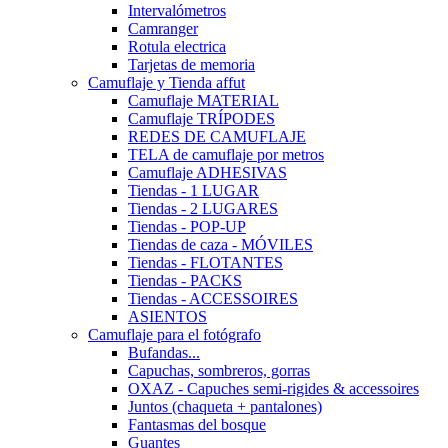
Intervalómetros
Camranger
Rotula electrica
Tarjetas de memoria
Camuflaje y Tienda affut
Camuflaje MATERIAL
Camuflaje TRÍPODES
REDES DE CAMUFLAJE
TELA de camuflaje por metros
Camuflaje ADHESIVAS
Tiendas - 1 LUGAR
Tiendas - 2 LUGARES
Tiendas - POP-UP
Tiendas de caza - MÓVILES
Tiendas - FLOTANTES
Tiendas - PACKS
Tiendas - ACCESSOIRES
ASIENTOS
Camuflaje para el fotógrafo
Bufandas...
Capuchas, sombreros, gorras
OXAZ - Capuches semi-rigides & accessoires
Juntos (chaqueta + pantalones)
Fantasmas del bosque
Guantes