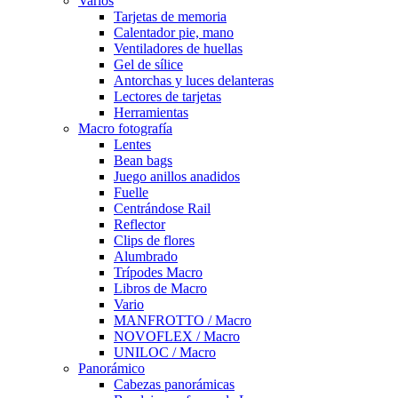
Varios
Tarjetas de memoria
Calentador pie, mano
Ventiladores de huellas
Gel de sílice
Antorchas y luces delanteras
Lectores de tarjetas
Herramientas
Macro fotografía
Lentes
Bean bags
Juego anillos anadidos
Fuelle
Centrándose Rail
Reflector
Clips de flores
Alumbrado
Trípodes Macro
Libros de Macro
Vario
MANFROTTO / Macro
NOVOFLEX / Macro
UNILOC / Macro
Panorámico
Cabezas panorámicas