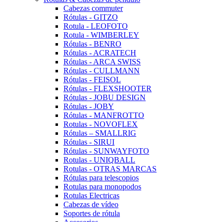
Cabezas commuter
Rótulas - GITZO
Rotula - LEOFOTO
Rotula - WIMBERLEY
Rótulas - BENRO
Rótulas - ACRATECH
Rótulas - ARCA SWISS
Rótulas - CULLMANN
Rótulas - FEISOL
Rótulas - FLEXSHOOTER
Rótulas - JOBU DESIGN
Rótulas - JOBY
Rótulas - MANFROTTO
Rotulas - NOVOFLEX
Rótulas – SMALLRIG
Rótulas - SIRUI
Rótulas - SUNWAYFOTO
Rotulas - UNIQBALL
Rotulas - OTRAS MARCAS
Rótulas para telescopios
Rotulas para monopodos
Rotulas Electricas
Cabezas de vídeo
Soportes de rótula