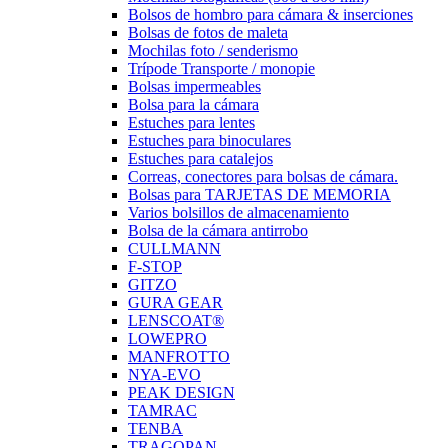
Bolsos de hombro para cámara & inserciones
Bolsas de fotos de maleta
Mochilas foto / senderismo
Trípode Transporte / monopie
Bolsas impermeables
Bolsa para la cámara
Estuches para lentes
Estuches para binoculares
Estuches para catalejos
Correas, conectores para bolsas de cámara.
Bolsas para TARJETAS DE MEMORIA
Varios bolsillos de almacenamiento
Bolsa de la cámara antirrobo
CULLMANN
F-STOP
GITZO
GURA GEAR
LENSCOAT®
LOWEPRO
MANFROTTO
NYA-EVO
PEAK DESIGN
TAMRAC
TENBA
TRAGOPAN