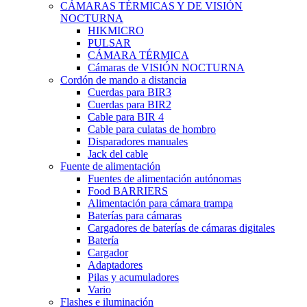
CÁMARAS TÉRMICAS Y DE VISIÓN
NOCTURNA
HIKMICRO
PULSAR
CÁMARA TÉRMICA
Cámaras de VISIÓN NOCTURNA
Cordón de mando a distancia
Cuerdas para BIR3
Cuerdas para BIR2
Cable para BIR 4
Cable para culatas de hombro
Disparadores manuales
Jack del cable
Fuente de alimentación
Fuentes de alimentación autónomas
Food BARRIERS
Alimentación para cámara trampa
Baterías para cámaras
Cargadores de baterías de cámaras digitales
Batería
Cargador
Adaptadores
Pilas y acumuladores
Vario
Flashes e iluminación