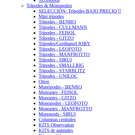
Accesorios
Trípodes & Monopodos
SELECCIÓN: Trípodes BAJO PRECIO !!
Mini trípodes
Trípodes - BENRO
Tripodes - CULLMANN
Trípodes - FEISOL
Trípodes - GITZO
Tripodes/Gorillapod JOBY
Trípodes - LEOFOTO
Tripodes - MANFROTTO
Trípodes - SIRUI
Tripodes - SMALLRIG
Tripodes - STARBLITZ
Tripodes - UNILOC
Otros
Monópodes - BENRO
Monopies - FEISOL
Monopies - GITZO
Monopodes - LEOFOTO
Monopies - MANFROTTO
Monopods - SIRUI
Columnas centrales
KITS Observation
KITS de animales