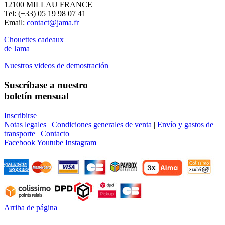
12100 MILLAU FRANCE
Tel: (+33) 05 19 98 07 41
Email:
contact@jama.fr
Chouettes cadeaux
de Jama
Nuestros videos de demostración
Suscríbase a nuestro
boletín mensual
Inscribirse
Notas legales
|
Condiciones generales de venta
|
Envío y gastos de
transporte
|
Contacto
Facebook
Youtube
Instagram
Arriba de página