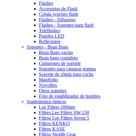
Flashes
Accesorios de Flash
Celula synchro flash
Flashes - Difusores
Flashes - Soportes para flash
Teleflashes
Paneles LED
Reflectores
Soportes - Bean Bags
Bean Bags vacías
Bean bags completo
Cinturones de soporte
Soportes para cámaras trampa
Soporte de rótula para coche
Manfrotto
Novoflex
Otros soportes
Foto de estabilizador de hombro
Suplementos ópticos
Lee Filters 100mm
Filtres Lee Filters SW-150
Filtros Lee Filters Seven 5
Filtros KENKO
Filtros KASE
Filtros Stealth Gear