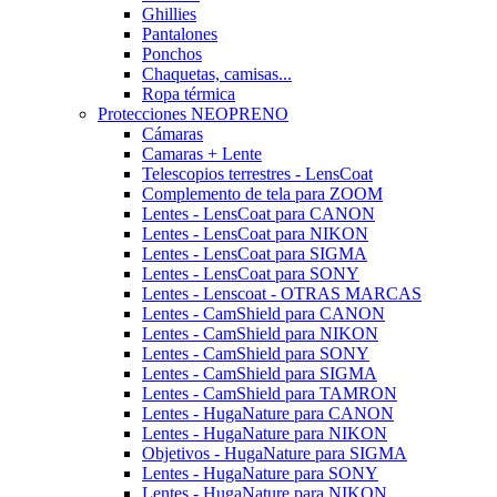
Ghillies
Pantalones
Ponchos
Chaquetas, camisas...
Ropa térmica
Protecciones NEOPRENO
Cámaras
Camaras + Lente
Telescopios terrestres - LensCoat
Complemento de tela para ZOOM
Lentes - LensCoat para CANON
Lentes - LensCoat para NIKON
Lentes - LensCoat para SIGMA
Lentes - LensCoat para SONY
Lentes - Lenscoat - OTRAS MARCAS
Lentes - CamShield para CANON
Lentes - CamShield para NIKON
Lentes - CamShield para SONY
Lentes - CamShield para SIGMA
Lentes - CamShield para TAMRON
Lentes - HugaNature para CANON
Lentes - HugaNature para NIKON
Objetivos - HugaNature para SIGMA
Lentes - HugaNature para SONY
Lentes - HugaNature para NIKON