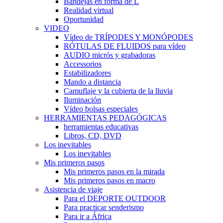
Bandejas en forma de L
Realidad virtual
Oportunidad
VIDEO
Vídeo de TRÍPODES Y MONÓPODES
RÓTULAS DE FLUIDOS para vídeo
AUDIO micrós y grabadoras
Accessorios
Estabilizadores
Mando a distancia
Camuflaje y la cubierta de la lluvia
Iluminación
Vídeo bolsas especiales
HERRAMIENTAS PEDAGÓGICAS
herramientas educativas
Libros, CD, DVD
Los inevitables
Los inevitables
Mis primeros pasos
Mis primeros pasos en la mirada
Mis primeros pasos en macro
Asistencia de viaje
Para el DEPORTE OUTDOOR
Para practicar senderismo
Para ir a África