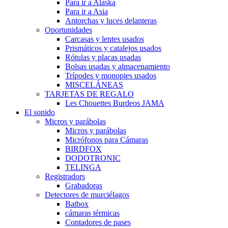
Para ir a Alaska
Para ir a Asia
Antorchas y luces delanteras
Oportunidades
Carcasas y lentes usados
Prismáticos y catalejos usados
Rótulas y placas usadas
Bolsas usadas y almacenamiento
Trípodes y monopies usados
MISCELÁNEAS
TARJETAS DE REGALO
Les Chouettes Burdeos JAMA
El sonido
Micros y parábolas
Micros y parábolas
Micrófonos para Cámaras
BIRDFOX
DODOTRONIC
TELINGA
Registradors
Grabadoras
Detectores de murciélagos
Batbox
cámaras térmicas
Contadores de pases