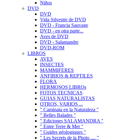
Niños
DVD
DVD
Vida Silvestre de DVD
DVD - Francia Sauvage
DVD - en otra parte...
Aves de DVD
DVD - Salamandre
DVD-ROM
LIBROS
AVES
INSECTES
MAMMIFERES
ANFIBIOS & REPTILES
FLORA
HERMOSOS LIBROs
FOTOS TECNICAS
GUIAS NATURALISTAS
OTROS, VARIOS ...
" Caminata en la Naturaleza "
" Belles Balades "
" Ediciones SALAMANDRA "
" Entre Terre & Mer "
" Guides géologiques "
" Les Secrets de la Photo .... "