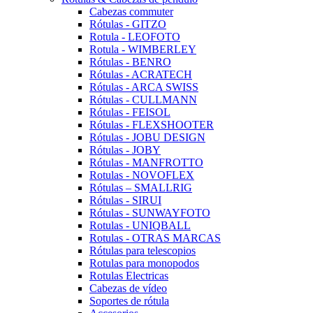
Cabezas commuter
Rótulas - GITZO
Rotula - LEOFOTO
Rotula - WIMBERLEY
Rótulas - BENRO
Rótulas - ACRATECH
Rótulas - ARCA SWISS
Rótulas - CULLMANN
Rótulas - FEISOL
Rótulas - FLEXSHOOTER
Rótulas - JOBU DESIGN
Rótulas - JOBY
Rótulas - MANFROTTO
Rotulas - NOVOFLEX
Rótulas – SMALLRIG
Rótulas - SIRUI
Rótulas - SUNWAYFOTO
Rotulas - UNIQBALL
Rotulas - OTRAS MARCAS
Rótulas para telescopios
Rotulas para monopodos
Rotulas Electricas
Cabezas de vídeo
Soportes de rótula