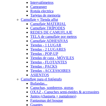
Intervalómetros
Camranger
Rotula electrica
Tarjetas de memoria
Camuflaje y Tienda affut
Camuflaje MATERIAL
Camuflaje TRÍPODES
REDES DE CAMUFLAJE
TELA de camuflaje por metros
Camuflaje ADHESIVAS
Tiendas - 1 LUGAR
Tiendas - 2 LUGARES
Tiendas - POP-UP
Tiendas de caza - MÓVILES
Tiendas - FLOTANTES
Tiendas - PACKS
Tiendas - ACCESSOIRES
ASIENTOS
Camuflaje para el fotógrafo
Bufandas...
Capuchas, sombreros, gorras
OXAZ - Capuches semi-rigides & accessoires
Juntos (chaqueta + pantalones)
Fantasmas del bosque
Guantes