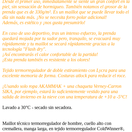
Desde el primer uso, inmediatamente se siente un gran confort en la
piel, sin sensación de hormigueo. También notamos el grosor de la
prenda que es de 330g/m². Es un maillot que se puede llevar todo el
día sin nada más. ¡No se necesita forro polar adicional!
Además, es estético y ¡nos gusta presumirlo!
En caso de uso deportivo, tras un intenso esfuerzo, la prenda
quedará mojada por tu sudor pero, tranquilo, se evacuará muy
rápidamente y tu maillot se secará rápidamente gracias a la
tecnología "Flash dry".
¡Así encontrarás el calor confortable de la partida!
¡Esta prenda también es resistente a los olores!
Tejido termorregulador de doble estiramiento con Lycra para una
excelente memoria de forma. Costuras atlock para reducir el roce.
¡Usando solo ropa AKAMMAK + una chaqueta Verney-Carron
SIKA, por ejemplo, estará lo suficientemente vestido para una
salida de invierno en la nieve con una temperatura de +10 a -5°C!
Lavado a 30°C - secado sin secadora.
Maillot técnico termorregulador de hombre, cuello alto con
cremallera, manga larga, en tejido termorregulador ColdWinner®,