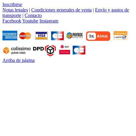
Inscribirse
Notas legales
|
Condiciones generales de venta
|
Envío y gastos de
transporte
|
Contacto
Facebook
Youtube
Instagram
Arriba de página