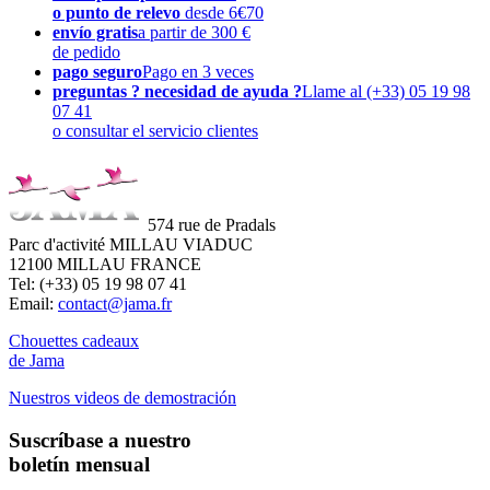
o punto de relevo
desde 6€70
envío gratis
a partir de 300 €
de pedido
pago seguro
Pago en 3 veces
preguntas ? necesidad de ayuda ?
Llame al (+33) 05 19 98
07 41
o consultar el servicio clientes
574 rue de Pradals
Parc d'activité MILLAU VIADUC
12100 MILLAU FRANCE
Tel: (+33) 05 19 98 07 41
Email:
contact@jama.fr
Chouettes cadeaux
de Jama
Nuestros videos de demostración
Suscríbase a nuestro
boletín mensual