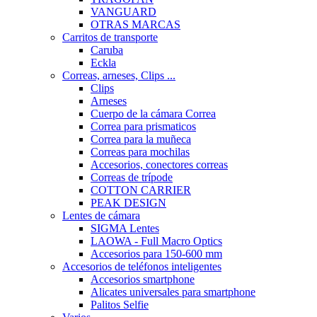
VANGUARD
OTRAS MARCAS
Carritos de transporte
Caruba
Eckla
Correas, arneses, Clips ...
Clips
Arneses
Cuerpo de la cámara Correa
Correa para prismaticos
Correa para la muñeca
Correas para mochilas
Accesorios, conectores correas
Correas de trípode
COTTON CARRIER
PEAK DESIGN
Lentes de cámara
SIGMA Lentes
LAOWA - Full Macro Optics
Accesorios para 150-600 mm
Accesorios de teléfonos inteligentes
Accesorios smartphone
Alicates universales para smartphone
Palitos Selfie