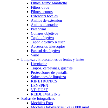
Filtros Xume Manfrotto
Filtros otros
Filtros neutros
Extenders focales
Anillos de extensión
Anillos adaptador
Parabrisas
Collares objetivos
Tapón objetivo
Tapón objetivo Kaiser
Accesorios telescopios
Parasol de objetivo
Vario
Limpieza / Protecciones de lentes y lentes
Limpiador
Trapos, cerbatanas, guantes
Protecciones de pantalla
Soluciones de limpieza
KINETRONICS
LENSPEN
VD DUST
REIDL IMAGING
Bolsas de fotograficas
Mochilas Foto
Mochilas fotográficas (500 a 800 mm)