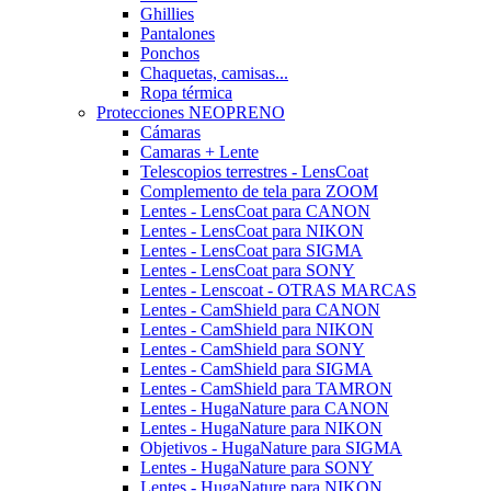
Ghillies
Pantalones
Ponchos
Chaquetas, camisas...
Ropa térmica
Protecciones NEOPRENO
Cámaras
Camaras + Lente
Telescopios terrestres - LensCoat
Complemento de tela para ZOOM
Lentes - LensCoat para CANON
Lentes - LensCoat para NIKON
Lentes - LensCoat para SIGMA
Lentes - LensCoat para SONY
Lentes - Lenscoat - OTRAS MARCAS
Lentes - CamShield para CANON
Lentes - CamShield para NIKON
Lentes - CamShield para SONY
Lentes - CamShield para SIGMA
Lentes - CamShield para TAMRON
Lentes - HugaNature para CANON
Lentes - HugaNature para NIKON
Objetivos - HugaNature para SIGMA
Lentes - HugaNature para SONY
Lentes - HugaNature para NIKON