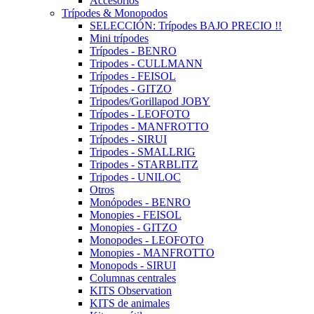
Accesorios
Trípodes & Monopodos
SELECCIÓN: Trípodes BAJO PRECIO !!
Mini trípodes
Trípodes - BENRO
Tripodes - CULLMANN
Trípodes - FEISOL
Trípodes - GITZO
Tripodes/Gorillapod JOBY
Trípodes - LEOFOTO
Tripodes - MANFROTTO
Trípodes - SIRUI
Tripodes - SMALLRIG
Tripodes - STARBLITZ
Tripodes - UNILOC
Otros
Monópodes - BENRO
Monopies - FEISOL
Monopies - GITZO
Monopodes - LEOFOTO
Monopies - MANFROTTO
Monopods - SIRUI
Columnas centrales
KITS Observation
KITS de animales