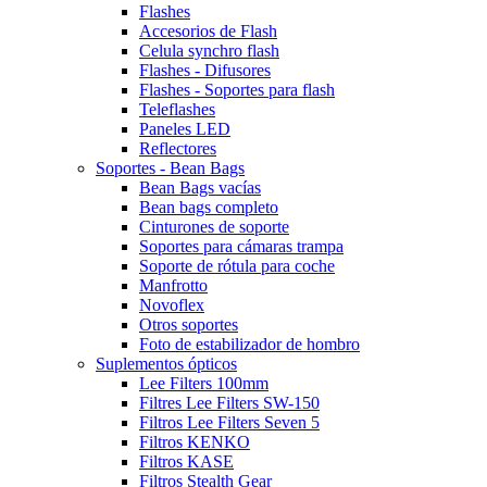
Flashes
Accesorios de Flash
Celula synchro flash
Flashes - Difusores
Flashes - Soportes para flash
Teleflashes
Paneles LED
Reflectores
Soportes - Bean Bags
Bean Bags vacías
Bean bags completo
Cinturones de soporte
Soportes para cámaras trampa
Soporte de rótula para coche
Manfrotto
Novoflex
Otros soportes
Foto de estabilizador de hombro
Suplementos ópticos
Lee Filters 100mm
Filtres Lee Filters SW-150
Filtros Lee Filters Seven 5
Filtros KENKO
Filtros KASE
Filtros Stealth Gear