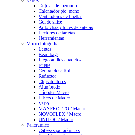
Varios
Tarjetas de memoria
Calentador pie, mano
Ventiladores de huellas
Gel de sílice
Antorchas y luces delanteras
Lectores de tarjetas
Herramientas
Macro fotografía
Lentes
Bean bags
Juego anillos anadidos
Fuelle
Centrándose Rail
Reflector
Clips de flores
Alumbrado
Trípodes Macro
Libros de Macro
Vario
MANFROTTO / Macro
NOVOFLEX / Macro
UNILOC / Macro
Panorámico
Cabezas panorámicas