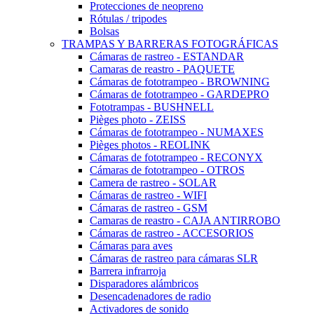
Protecciones de neopreno
Rótulas / tripodes
Bolsas
TRAMPAS Y BARRERAS FOTOGRÁFICAS
Cámaras de rastreo - ESTANDAR
Camaras de reastro - PAQUETE
Cámaras de fototrampeo - BROWNING
Cámaras de fototrampeo - GARDEPRO
Fototrampas - BUSHNELL
Pièges photo - ZEISS
Cámaras de fototrampeo - NUMAXES
Pièges photos - REOLINK
Cámaras de fototrampeo - RECONYX
Cámaras de fototrampeo - OTROS
Camera de rastreo - SOLAR
Cámaras de rastreo - WIFI
Cámaras de rastreo - GSM
Camaras de reastro - CAJA ANTIRROBO
Cámaras de rastreo - ACCESORIOS
Cámaras para aves
Cámaras de rastreo para cámaras SLR
Barrera infrarroja
Disparadores alámbricos
Desencadenadores de radio
Activadores de sonido