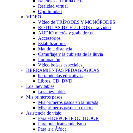
Bandejas en forma de L
Realidad virtual
Oportunidad
VIDEO
Vídeo de TRÍPODES Y MONÓPODES
RÓTULAS DE FLUIDOS para vídeo
AUDIO micrós y grabadoras
Accessorios
Estabilizadores
Mando a distancia
Camuflaje y la cubierta de la lluvia
Iluminación
Vídeo bolsas especiales
HERRAMIENTAS PEDAGÓGICAS
herramientas educativas
Libros, CD, DVD
Los inevitables
Los inevitables
Mis primeros pasos
Mis primeros pasos en la mirada
Mis primeros pasos en macro
Asistencia de viaje
Para el DEPORTE OUTDOOR
Para practicar senderismo
Para ir a África