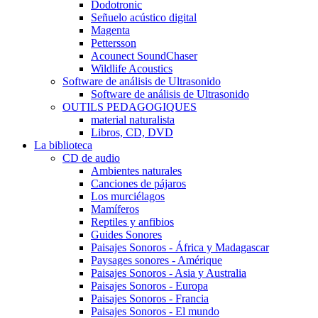
Dodotronic
Señuelo acústico digital
Magenta
Pettersson
Acounect SoundChaser
Wildlife Acoustics
Software de análisis de Ultrasonido
Software de análisis de Ultrasonido
OUTILS PEDAGOGIQUES
material naturalista
Libros, CD, DVD
La biblioteca
CD de audio
Ambientes naturales
Canciones de pájaros
Los murciélagos
Mamíferos
Reptiles y anfibios
Guides Sonores
Paisajes Sonoros - África y Madagascar
Paysages sonores - Amérique
Paisajes Sonoros - Asia y Australia
Paisajes Sonoros - Europa
Paisajes Sonoros - Francia
Paisajes Sonoros - El mundo