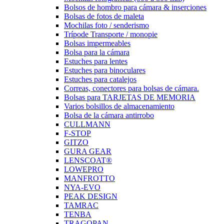
Bolsos de hombro para cámara & inserciones
Bolsas de fotos de maleta
Mochilas foto / senderismo
Trípode Transporte / monopie
Bolsas impermeables
Bolsa para la cámara
Estuches para lentes
Estuches para binoculares
Estuches para catalejos
Correas, conectores para bolsas de cámara.
Bolsas para TARJETAS DE MEMORIA
Varios bolsillos de almacenamiento
Bolsa de la cámara antirrobo
CULLMANN
F-STOP
GITZO
GURA GEAR
LENSCOAT®
LOWEPRO
MANFROTTO
NYA-EVO
PEAK DESIGN
TAMRAC
TENBA
TRAGOPAN