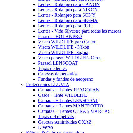
Lentes - Rolanpro para CANON
Lentes - Rolanpro para NIKON
Lentes - Rolanpro para SONY
Lentes - Rolanpro para SIGMA
Lentes - Rolanpro para FUJI
Lentes - Vida Silvestre para todas las marcas
Parasol - ROLANPRO
Visera WILDLIFE para Canon
Visera WILDLIFE - Nikon
Visera WILDLIFE- Sigma
Visera parasol WILDLIFE- Otros
Parasol LENSCOAT
Tapas de lentes
Cabezas de péndulos
Fundas y fundas de neopreno
Protecciones LLUVIA
Camaras + Lentes TRAGOPAN
Casos + lente WILDLIFE
Camaras + Lentes LENSCOAT
Camaras + Lentes MANFROTTO
Camaras + Lentes OTRAS MARCAS
Tapas del objetivos
Capotas semirrígidas OXAZ
Diverso
Rótulas & Cabezas de péndulo