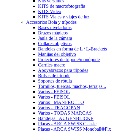
Kits versátiles
KITS de macrofotografía
KITS Video
KITS Viajes y viajes de luz
Accesorios Bola y trípodes
Bases niveladoras
Brazos mágicos
Jaula de la cámara
Collares objetivos
Bandejas en forma de L / L-Brackets
Manijas del objetivo
Protectores de trípode/monópode
Carriles macro
Apoyabrazos para trípodes
Bolsas de trípode
Soportes de rótula
Tornillos, tuercas, machos, terrajas...
Varios - FEISOL
Varios - FEISOL
Varios - MANFROTTO
Varios - TRAGOPAN
Varios - TODAS MARCAS
Bandejas - AUGENBLICKE
Placas - ARCA SWISS Classic
Placas - ARCA SWISS Monoball®Fix