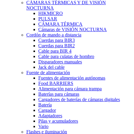
CÁMARAS TÉRMICAS Y DE VISIÓN
NOCTURNA
HIKMICRO
PULSAR
CÁMARA TÉRMICA
Cámaras de VISIÓN NOCTURNA
Cordón de mando a distancia
Cuerdas para BIR3
Cuerdas para BIR2
Cable para BIR 4
Cable para culatas de hombro
Disparadores manuales
Jack del cable
Fuente de alimentación
Fuentes de alimentación autónomas
Food BARRIERS
Alimentación para cámara trampa
Baterías para cámaras
Cargadores de baterías de cámaras digitales
Batería
Cargador
Adaptadores
Pilas y acumuladores
Vario
Flashes e iluminación