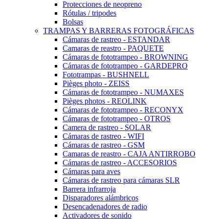
Protecciones de neopreno
Rótulas / tripodes
Bolsas
TRAMPAS Y BARRERAS FOTOGRÁFICAS
Cámaras de rastreo - ESTANDAR
Camaras de reastro - PAQUETE
Cámaras de fototrampeo - BROWNING
Cámaras de fototrampeo - GARDEPRO
Fototrampas - BUSHNELL
Pièges photo - ZEISS
Cámaras de fototrampeo - NUMAXES
Pièges photos - REOLINK
Cámaras de fototrampeo - RECONYX
Cámaras de fototrampeo - OTROS
Camera de rastreo - SOLAR
Cámaras de rastreo - WIFI
Cámaras de rastreo - GSM
Camaras de reastro - CAJA ANTIRROBO
Cámaras de rastreo - ACCESORIOS
Cámaras para aves
Cámaras de rastreo para cámaras SLR
Barrera infrarroja
Disparadores alámbricos
Desencadenadores de radio
Activadores de sonido