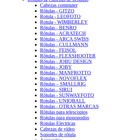
Cabezas commuter
Rótulas - GITZO
Rotula - LEOFOTO
Rotula - WIMBERLEY
Rótulas - BENRO
Rótulas - ACRATECH
Rótulas - ARCA SWISS
Rótulas - CULLMANN
Rótulas - FEISOL
Rótulas - FLEXSHOOTER
Rótulas - JOBU DESIGN
Rótulas - JOBY
Rótulas - MANFROTTO
Rotulas - NOVOFLEX
Rótulas – SMALLRIG
Rótulas - SIRUI
Rótulas - SUNWAYFOTO
Rotulas - UNIQBALL
Rotulas - OTRAS MARCAS
Rótulas para telescopios
Rotulas para monopodos
Rotulas Electricas
Cabezas de vídeo
Soportes de rótula