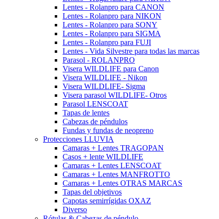
Lentes - Rolanpro para CANON
Lentes - Rolanpro para NIKON
Lentes - Rolanpro para SONY
Lentes - Rolanpro para SIGMA
Lentes - Rolanpro para FUJI
Lentes - Vida Silvestre para todas las marcas
Parasol - ROLANPRO
Visera WILDLIFE para Canon
Visera WILDLIFE - Nikon
Visera WILDLIFE- Sigma
Visera parasol WILDLIFE- Otros
Parasol LENSCOAT
Tapas de lentes
Cabezas de péndulos
Fundas y fundas de neopreno
Protecciones LLUVIA
Camaras + Lentes TRAGOPAN
Casos + lente WILDLIFE
Camaras + Lentes LENSCOAT
Camaras + Lentes MANFROTTO
Camaras + Lentes OTRAS MARCAS
Tapas del objetivos
Capotas semirrígidas OXAZ
Diverso
Rótulas & Cabezas de péndulo