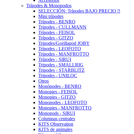
Accesorios
Trípodes & Monopodos
SELECCIÓN: Trípodes BAJO PRECIO !!
Mini trípodes
Trípodes - BENRO
Tripodes - CULLMANN
Trípodes - FEISOL
Trípodes - GITZO
Tripodes/Gorillapod JOBY
Trípodes - LEOFOTO
Tripodes - MANFROTTO
Trípodes - SIRUI
Tripodes - SMALLRIG
Tripodes - STARBLITZ
Tripodes - UNILOC
Otros
Monópodes - BENRO
Monopies - FEISOL
Monopies - GITZO
Monopodes - LEOFOTO
Monopies - MANFROTTO
Monopods - SIRUI
Columnas centrales
KITS Observation
KITS de animales