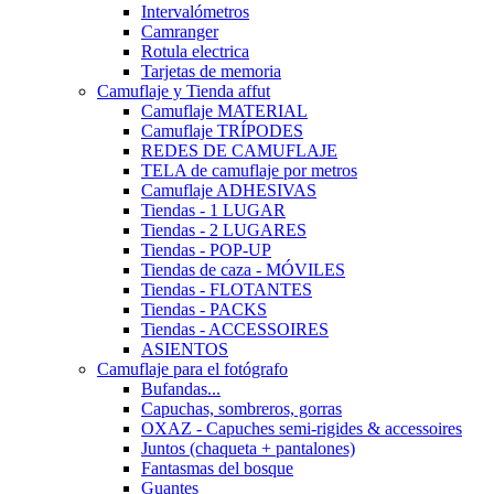
Intervalómetros
Camranger
Rotula electrica
Tarjetas de memoria
Camuflaje y Tienda affut
Camuflaje MATERIAL
Camuflaje TRÍPODES
REDES DE CAMUFLAJE
TELA de camuflaje por metros
Camuflaje ADHESIVAS
Tiendas - 1 LUGAR
Tiendas - 2 LUGARES
Tiendas - POP-UP
Tiendas de caza - MÓVILES
Tiendas - FLOTANTES
Tiendas - PACKS
Tiendas - ACCESSOIRES
ASIENTOS
Camuflaje para el fotógrafo
Bufandas...
Capuchas, sombreros, gorras
OXAZ - Capuches semi-rigides & accessoires
Juntos (chaqueta + pantalones)
Fantasmas del bosque
Guantes