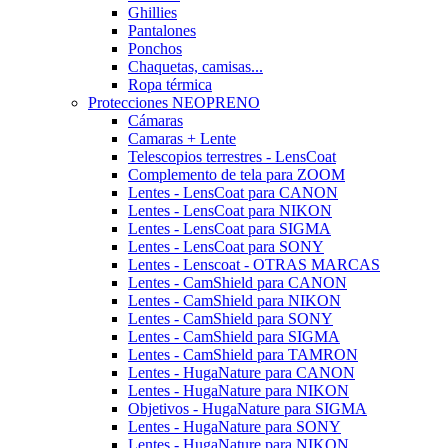
Ghillies
Pantalones
Ponchos
Chaquetas, camisas...
Ropa térmica
Protecciones NEOPRENO
Cámaras
Camaras + Lente
Telescopios terrestres - LensCoat
Complemento de tela para ZOOM
Lentes - LensCoat para CANON
Lentes - LensCoat para NIKON
Lentes - LensCoat para SIGMA
Lentes - LensCoat para SONY
Lentes - Lenscoat - OTRAS MARCAS
Lentes - CamShield para CANON
Lentes - CamShield para NIKON
Lentes - CamShield para SONY
Lentes - CamShield para SIGMA
Lentes - CamShield para TAMRON
Lentes - HugaNature para CANON
Lentes - HugaNature para NIKON
Objetivos - HugaNature para SIGMA
Lentes - HugaNature para SONY
Lentes - HugaNature para NIKON