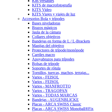
Kits versátiles
KITS de macrofotografía
KITS Video
KITS Viajes y viajes de luz
Accesorios Bola y trípodes
Bases niveladoras
Brazos mágicos
Jaula de la cámara
Collares objetivos
Bandejas en forma de L / L-Brackets
Manijas del objetivo
Protectores de trípode/monópode
Carriles macro
Apoyabrazos para trípodes
Bolsas de trípode
Soportes de rótula
Tornillos, tuercas, machos, terrajas...
Varios - FEISOL
Varios - FEISOL
Varios - MANFROTTO
Varios - TRAGOPAN
Varios - TODAS MARCAS
Bandejas - AUGENBLICKE
Placas - ARCA SWISS Classic
Placas - ARCA SWISS Monoball®Fix