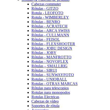
Cabezas commuter
Rótulas - GITZO
Rotula - LEOFOTO
Rotula - WIMBERLEY
Rótulas - BENRO
Rótulas - ACRATECH
Rótulas - ARCA SWISS
Rótulas - CULLMANN
Rótulas - FEISOL
Rótulas - FLEXSHOOTER
Rótulas - JOBU DESIGN
Rótulas - JOBY
Rótulas - MANFROTTO
Rotulas - NOVOFLEX
Rótulas – SMALLRIG
Rótulas - SIRUI
Rótulas - SUNWAYFOTO
Rotulas - UNIQBALL
Rotulas - OTRAS MARCAS
Rótulas para telescopios
Rotulas para monopodos
Rotulas Electricas
Cabezas de vídeo
Soportes de rótula