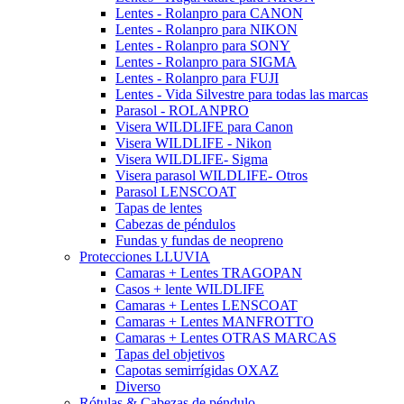
Lentes - Rolanpro para CANON
Lentes - Rolanpro para NIKON
Lentes - Rolanpro para SONY
Lentes - Rolanpro para SIGMA
Lentes - Rolanpro para FUJI
Lentes - Vida Silvestre para todas las marcas
Parasol - ROLANPRO
Visera WILDLIFE para Canon
Visera WILDLIFE - Nikon
Visera WILDLIFE- Sigma
Visera parasol WILDLIFE- Otros
Parasol LENSCOAT
Tapas de lentes
Cabezas de péndulos
Fundas y fundas de neopreno
Protecciones LLUVIA
Camaras + Lentes TRAGOPAN
Casos + lente WILDLIFE
Camaras + Lentes LENSCOAT
Camaras + Lentes MANFROTTO
Camaras + Lentes OTRAS MARCAS
Tapas del objetivos
Capotas semirrígidas OXAZ
Diverso
Rótulas & Cabezas de péndulo