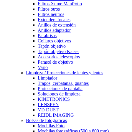
Filtros Xume Manfrotto
Filtros otros
Filtros neutros
Extenders focales
Anillos de extensión
Anillos adaptador
Parabrisas
Collares objetivos
Tapón objetivo
Tapón objetivo Kaiser
Accesorios telescopios
Parasol de objetivo
Vario
Limpieza / Protecciones de lentes y lentes
Limpiador
Trapos, cerbatanas, guantes
Protecciones de pantalla
Soluciones de limpieza
KINETRONICS
LENSPEN
VD DUST
REIDL IMAGING
Bolsas de fotograficas
Mochilas Foto
Mochilas fotográficas (500 a 800 mm)