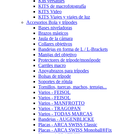
Kits versátiles
KITS de macrofotografía
KITS Video
KITS Viajes y viajes de luz
Accesorios Bola y trípodes
Bases niveladoras
Brazos mágicos
Jaula de la cámara
Collares objetivos
Bandejas en forma de L / L-Brackets
Manijas del objetivo
Protectores de trípode/monópode
Carriles macro
Apoyabrazos para trípodes
Bolsas de trípode
Soportes de rótula
Tornillos, tuercas, machos, terrajas...
Varios - FEISOL
Varios - FEISOL
Varios - MANFROTTO
Varios - TRAGOPAN
Varios - TODAS MARCAS
Bandejas - AUGENBLICKE
Placas - ARCA SWISS Classic
Placas - ARCA SWISS Monoball®Fix