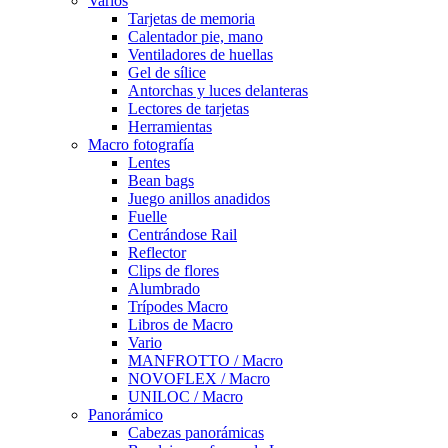
Varios
Tarjetas de memoria
Calentador pie, mano
Ventiladores de huellas
Gel de sílice
Antorchas y luces delanteras
Lectores de tarjetas
Herramientas
Macro fotografía
Lentes
Bean bags
Juego anillos anadidos
Fuelle
Centrándose Rail
Reflector
Clips de flores
Alumbrado
Trípodes Macro
Libros de Macro
Vario
MANFROTTO / Macro
NOVOFLEX / Macro
UNILOC / Macro
Panorámico
Cabezas panorámicas