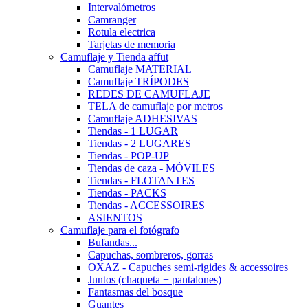
Intervalómetros
Camranger
Rotula electrica
Tarjetas de memoria
Camuflaje y Tienda affut
Camuflaje MATERIAL
Camuflaje TRÍPODES
REDES DE CAMUFLAJE
TELA de camuflaje por metros
Camuflaje ADHESIVAS
Tiendas - 1 LUGAR
Tiendas - 2 LUGARES
Tiendas - POP-UP
Tiendas de caza - MÓVILES
Tiendas - FLOTANTES
Tiendas - PACKS
Tiendas - ACCESSOIRES
ASIENTOS
Camuflaje para el fotógrafo
Bufandas...
Capuchas, sombreros, gorras
OXAZ - Capuches semi-rigides & accessoires
Juntos (chaqueta + pantalones)
Fantasmas del bosque
Guantes