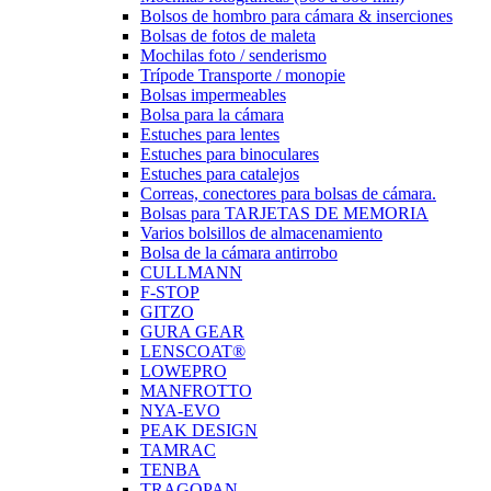
Bolsos de hombro para cámara & inserciones
Bolsas de fotos de maleta
Mochilas foto / senderismo
Trípode Transporte / monopie
Bolsas impermeables
Bolsa para la cámara
Estuches para lentes
Estuches para binoculares
Estuches para catalejos
Correas, conectores para bolsas de cámara.
Bolsas para TARJETAS DE MEMORIA
Varios bolsillos de almacenamiento
Bolsa de la cámara antirrobo
CULLMANN
F-STOP
GITZO
GURA GEAR
LENSCOAT®
LOWEPRO
MANFROTTO
NYA-EVO
PEAK DESIGN
TAMRAC
TENBA
TRAGOPAN