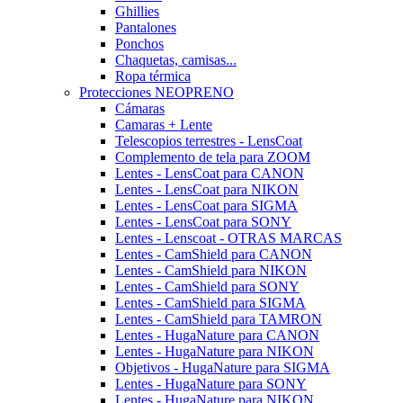
Ghillies
Pantalones
Ponchos
Chaquetas, camisas...
Ropa térmica
Protecciones NEOPRENO
Cámaras
Camaras + Lente
Telescopios terrestres - LensCoat
Complemento de tela para ZOOM
Lentes - LensCoat para CANON
Lentes - LensCoat para NIKON
Lentes - LensCoat para SIGMA
Lentes - LensCoat para SONY
Lentes - Lenscoat - OTRAS MARCAS
Lentes - CamShield para CANON
Lentes - CamShield para NIKON
Lentes - CamShield para SONY
Lentes - CamShield para SIGMA
Lentes - CamShield para TAMRON
Lentes - HugaNature para CANON
Lentes - HugaNature para NIKON
Objetivos - HugaNature para SIGMA
Lentes - HugaNature para SONY
Lentes - HugaNature para NIKON