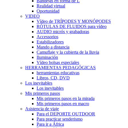
Bandejas en forma de L
Realidad virtual
Oportunidad
VIDEO
Vídeo de TRÍPODES Y MONÓPODES
RÓTULAS DE FLUIDOS para vídeo
AUDIO micrós y grabadoras
Accessorios
Estabilizadores
Mando a distancia
Camuflaje y la cubierta de la lluvia
Iluminación
Vídeo bolsas especiales
HERRAMIENTAS PEDAGÓGICAS
herramientas educativas
Libros, CD, DVD
Los inevitables
Los inevitables
Mis primeros pasos
Mis primeros pasos en la mirada
Mis primeros pasos en macro
Asistencia de viaje
Para el DEPORTE OUTDOOR
Para practicar senderismo
Para ir a África