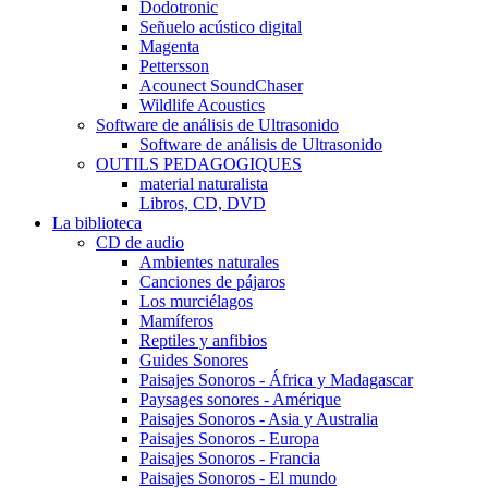
Dodotronic
Señuelo acústico digital
Magenta
Pettersson
Acounect SoundChaser
Wildlife Acoustics
Software de análisis de Ultrasonido
Software de análisis de Ultrasonido
OUTILS PEDAGOGIQUES
material naturalista
Libros, CD, DVD
La biblioteca
CD de audio
Ambientes naturales
Canciones de pájaros
Los murciélagos
Mamíferos
Reptiles y anfibios
Guides Sonores
Paisajes Sonoros - África y Madagascar
Paysages sonores - Amérique
Paisajes Sonoros - Asia y Australia
Paisajes Sonoros - Europa
Paisajes Sonoros - Francia
Paisajes Sonoros - El mundo