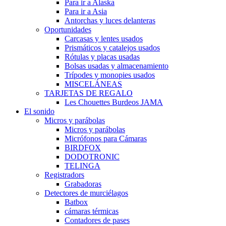
Para ir a Alaska
Para ir a Asia
Antorchas y luces delanteras
Oportunidades
Carcasas y lentes usados
Prismáticos y catalejos usados
Rótulas y placas usadas
Bolsas usadas y almacenamiento
Trípodes y monopies usados
MISCELÁNEAS
TARJETAS DE REGALO
Les Chouettes Burdeos JAMA
El sonido
Micros y parábolas
Micros y parábolas
Micrófonos para Cámaras
BIRDFOX
DODOTRONIC
TELINGA
Registradors
Grabadoras
Detectores de murciélagos
Batbox
cámaras térmicas
Contadores de pases