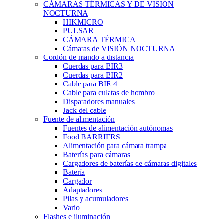
CÁMARAS TÉRMICAS Y DE VISIÓN
NOCTURNA
HIKMICRO
PULSAR
CÁMARA TÉRMICA
Cámaras de VISIÓN NOCTURNA
Cordón de mando a distancia
Cuerdas para BIR3
Cuerdas para BIR2
Cable para BIR 4
Cable para culatas de hombro
Disparadores manuales
Jack del cable
Fuente de alimentación
Fuentes de alimentación autónomas
Food BARRIERS
Alimentación para cámara trampa
Baterías para cámaras
Cargadores de baterías de cámaras digitales
Batería
Cargador
Adaptadores
Pilas y acumuladores
Vario
Flashes e iluminación