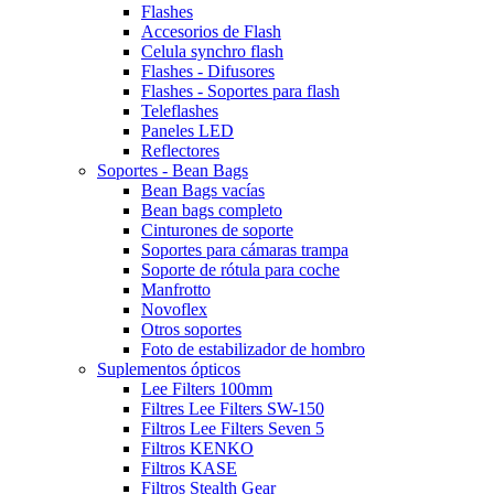
Flashes
Accesorios de Flash
Celula synchro flash
Flashes - Difusores
Flashes - Soportes para flash
Teleflashes
Paneles LED
Reflectores
Soportes - Bean Bags
Bean Bags vacías
Bean bags completo
Cinturones de soporte
Soportes para cámaras trampa
Soporte de rótula para coche
Manfrotto
Novoflex
Otros soportes
Foto de estabilizador de hombro
Suplementos ópticos
Lee Filters 100mm
Filtres Lee Filters SW-150
Filtros Lee Filters Seven 5
Filtros KENKO
Filtros KASE
Filtros Stealth Gear