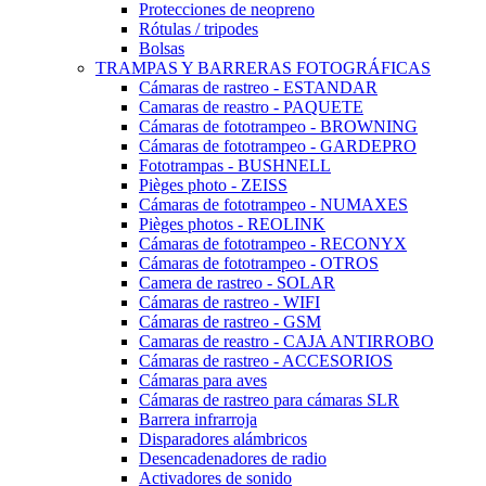
Protecciones de neopreno
Rótulas / tripodes
Bolsas
TRAMPAS Y BARRERAS FOTOGRÁFICAS
Cámaras de rastreo - ESTANDAR
Camaras de reastro - PAQUETE
Cámaras de fototrampeo - BROWNING
Cámaras de fototrampeo - GARDEPRO
Fototrampas - BUSHNELL
Pièges photo - ZEISS
Cámaras de fototrampeo - NUMAXES
Pièges photos - REOLINK
Cámaras de fototrampeo - RECONYX
Cámaras de fototrampeo - OTROS
Camera de rastreo - SOLAR
Cámaras de rastreo - WIFI
Cámaras de rastreo - GSM
Camaras de reastro - CAJA ANTIRROBO
Cámaras de rastreo - ACCESORIOS
Cámaras para aves
Cámaras de rastreo para cámaras SLR
Barrera infrarroja
Disparadores alámbricos
Desencadenadores de radio
Activadores de sonido