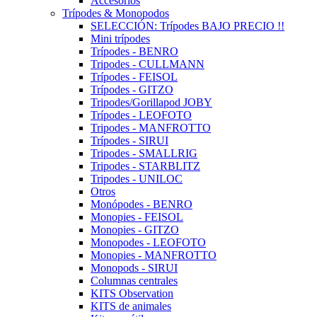
Accesorios
Trípodes & Monopodos
SELECCIÓN: Trípodes BAJO PRECIO !!
Mini trípodes
Trípodes - BENRO
Tripodes - CULLMANN
Trípodes - FEISOL
Trípodes - GITZO
Tripodes/Gorillapod JOBY
Trípodes - LEOFOTO
Tripodes - MANFROTTO
Trípodes - SIRUI
Tripodes - SMALLRIG
Tripodes - STARBLITZ
Tripodes - UNILOC
Otros
Monópodes - BENRO
Monopies - FEISOL
Monopies - GITZO
Monopodes - LEOFOTO
Monopies - MANFROTTO
Monopods - SIRUI
Columnas centrales
KITS Observation
KITS de animales