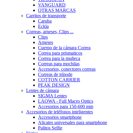
VANGUARD
OTRAS MARCAS
Carritos de transporte
Caruba
Eckla
Correas, arneses, Clips ...
Clips
Arneses
Cuerpo de la cámara Correa
Correa para prismaticos
Correa para la muñeca
Correas para mochilas
Accesorios, conectores correas
Correas de trípode
COTTON CARRIER
PEAK DESIGN
Lentes de cámara
SIGMA Lentes
LAOWA - Full Macro Optics
Accesorios para 150-600 mm
Accesorios de teléfonos inteligentes
Accesorios smartphone
Alicates universales para smartphone
Palitos Selfie