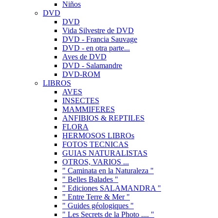
Niños
DVD
DVD
Vida Silvestre de DVD
DVD - Francia Sauvage
DVD - en otra parte...
Aves de DVD
DVD - Salamandre
DVD-ROM
LIBROS
AVES
INSECTES
MAMMIFERES
ANFIBIOS & REPTILES
FLORA
HERMOSOS LIBROs
FOTOS TECNICAS
GUIAS NATURALISTAS
OTROS, VARIOS ...
" Caminata en la Naturaleza "
" Belles Balades "
" Ediciones SALAMANDRA "
" Entre Terre & Mer "
" Guides géologiques "
" Les Secrets de la Photo .... "