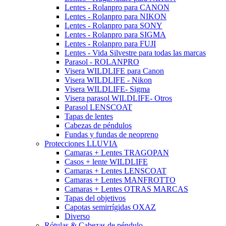
Lentes - Rolanpro para CANON
Lentes - Rolanpro para NIKON
Lentes - Rolanpro para SONY
Lentes - Rolanpro para SIGMA
Lentes - Rolanpro para FUJI
Lentes - Vida Silvestre para todas las marcas
Parasol - ROLANPRO
Visera WILDLIFE para Canon
Visera WILDLIFE - Nikon
Visera WILDLIFE- Sigma
Visera parasol WILDLIFE- Otros
Parasol LENSCOAT
Tapas de lentes
Cabezas de péndulos
Fundas y fundas de neopreno
Protecciones LLUVIA
Camaras + Lentes TRAGOPAN
Casos + lente WILDLIFE
Camaras + Lentes LENSCOAT
Camaras + Lentes MANFROTTO
Camaras + Lentes OTRAS MARCAS
Tapas del objetivos
Capotas semirrígidas OXAZ
Diverso
Rótulas & Cabezas de péndulo