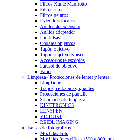
Filtros Xume Manfrotto
Filtros otros
Filtros neutros
Extenders focales
Anillos de extensión
Anillos adaptador
Parabrisas
Collares objetivos
Tapón objetivo
Tapón objetivo Kaiser
Accesorios telescopios
Parasol de objetivo
Vario
Limpieza / Protecciones de lentes y lentes
Limpiador
Trapos, cerbatanas, guantes
Protecciones de pantalla
Soluciones de limpieza
KINETRONICS
LENSPEN
VD DUST
REIDL IMAGING
Bolsas de fotograficas
Mochilas Foto
Mochilas fotográficas (500 a 800 mm)