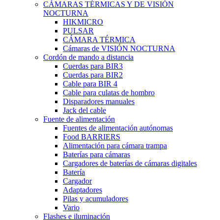
CÁMARAS TÉRMICAS Y DE VISIÓN
NOCTURNA
HIKMICRO
PULSAR
CÁMARA TÉRMICA
Cámaras de VISIÓN NOCTURNA
Cordón de mando a distancia
Cuerdas para BIR3
Cuerdas para BIR2
Cable para BIR 4
Cable para culatas de hombro
Disparadores manuales
Jack del cable
Fuente de alimentación
Fuentes de alimentación autónomas
Food BARRIERS
Alimentación para cámara trampa
Baterías para cámaras
Cargadores de baterías de cámaras digitales
Batería
Cargador
Adaptadores
Pilas y acumuladores
Vario
Flashes e iluminación