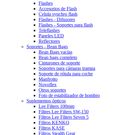
Flashes
Accesorios de Flash
Celula synchro flash
Flashes - Difusores
Flashes - Soportes para flash
Teleflashes
Paneles LED
Reflectores
Soportes - Bean Bags
Bean Bags vacías
Bean bags completo
Cinturones de soporte
Soportes para cámaras trampa
Soporte de rótula para coche
Manfrotto
Novoflex
Otros soportes
Foto de estabilizador de hombro
Suplementos ópticos
Lee Filters 100mm
Filtres Lee Filters SW-150
Filtros Lee Filters Seven 5
Filtros KENKO
Filtros KASE
Filtros Stealth Gear