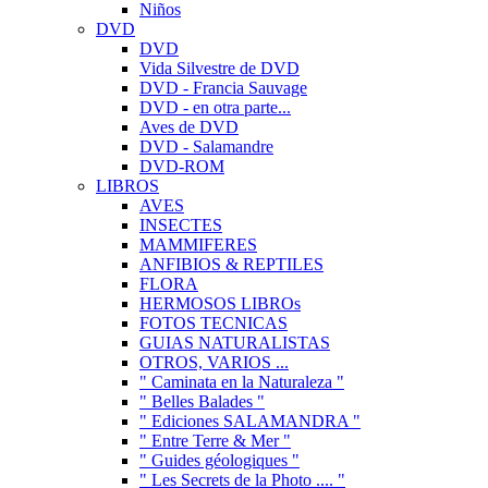
Niños
DVD
DVD
Vida Silvestre de DVD
DVD - Francia Sauvage
DVD - en otra parte...
Aves de DVD
DVD - Salamandre
DVD-ROM
LIBROS
AVES
INSECTES
MAMMIFERES
ANFIBIOS & REPTILES
FLORA
HERMOSOS LIBROs
FOTOS TECNICAS
GUIAS NATURALISTAS
OTROS, VARIOS ...
" Caminata en la Naturaleza "
" Belles Balades "
" Ediciones SALAMANDRA "
" Entre Terre & Mer "
" Guides géologiques "
" Les Secrets de la Photo .... "