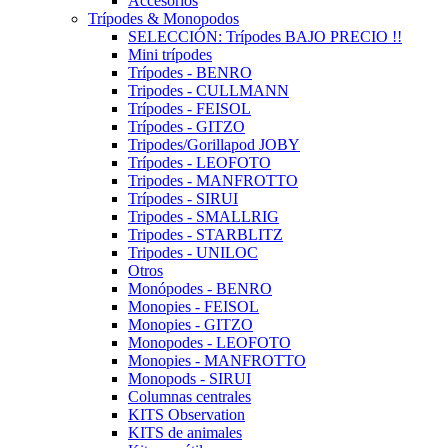
Accesorios
Trípodes & Monopodos
SELECCIÓN: Trípodes BAJO PRECIO !!
Mini trípodes
Trípodes - BENRO
Tripodes - CULLMANN
Trípodes - FEISOL
Trípodes - GITZO
Tripodes/Gorillapod JOBY
Trípodes - LEOFOTO
Tripodes - MANFROTTO
Trípodes - SIRUI
Tripodes - SMALLRIG
Tripodes - STARBLITZ
Tripodes - UNILOC
Otros
Monópodes - BENRO
Monopies - FEISOL
Monopies - GITZO
Monopodes - LEOFOTO
Monopies - MANFROTTO
Monopods - SIRUI
Columnas centrales
KITS Observation
KITS de animales