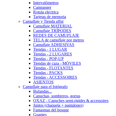
Intervalómetros
Camranger
Rotula electrica
Tarjetas de memoria
Camuflaje y Tienda affut
Camuflaje MATERIAL
Camuflaje TRÍPODES
REDES DE CAMUFLAJE
TELA de camuflaje por metros
Camuflaje ADHESIVAS
Tiendas - 1 LUGAR
Tiendas - 2 LUGARES
Tiendas - POP-UP
Tiendas de caza - MÓVILES
Tiendas - FLOTANTES
Tiendas - PACKS
Tiendas - ACCESSOIRES
ASIENTOS
Camuflaje para el fotógrafo
Bufandas...
Capuchas, sombreros, gorras
OXAZ - Capuches semi-rigides & accessoires
Juntos (chaqueta + pantalones)
Fantasmas del bosque
Guantes