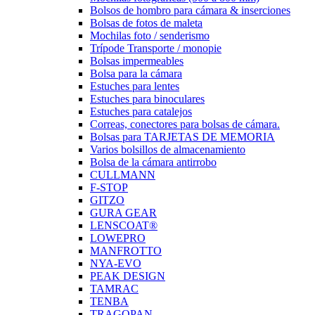
Bolsos de hombro para cámara & inserciones
Bolsas de fotos de maleta
Mochilas foto / senderismo
Trípode Transporte / monopie
Bolsas impermeables
Bolsa para la cámara
Estuches para lentes
Estuches para binoculares
Estuches para catalejos
Correas, conectores para bolsas de cámara.
Bolsas para TARJETAS DE MEMORIA
Varios bolsillos de almacenamiento
Bolsa de la cámara antirrobo
CULLMANN
F-STOP
GITZO
GURA GEAR
LENSCOAT®
LOWEPRO
MANFROTTO
NYA-EVO
PEAK DESIGN
TAMRAC
TENBA
TRAGOPAN