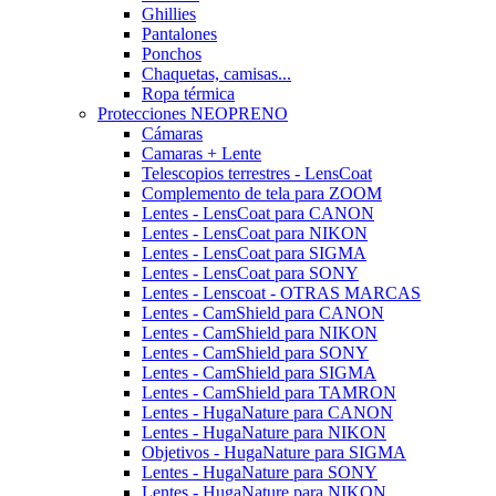
Ghillies
Pantalones
Ponchos
Chaquetas, camisas...
Ropa térmica
Protecciones NEOPRENO
Cámaras
Camaras + Lente
Telescopios terrestres - LensCoat
Complemento de tela para ZOOM
Lentes - LensCoat para CANON
Lentes - LensCoat para NIKON
Lentes - LensCoat para SIGMA
Lentes - LensCoat para SONY
Lentes - Lenscoat - OTRAS MARCAS
Lentes - CamShield para CANON
Lentes - CamShield para NIKON
Lentes - CamShield para SONY
Lentes - CamShield para SIGMA
Lentes - CamShield para TAMRON
Lentes - HugaNature para CANON
Lentes - HugaNature para NIKON
Objetivos - HugaNature para SIGMA
Lentes - HugaNature para SONY
Lentes - HugaNature para NIKON