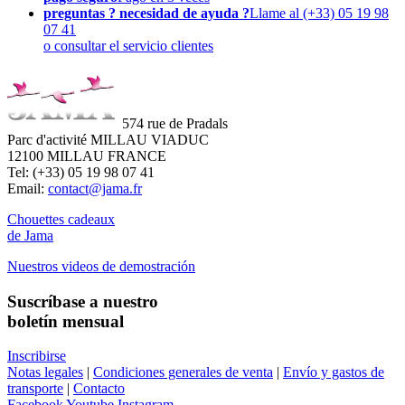
preguntas ? necesidad de ayuda ?
Llame al (+33) 05 19 98
07 41
o consultar el servicio clientes
574 rue de Pradals
Parc d'activité MILLAU VIADUC
12100 MILLAU FRANCE
Tel: (+33) 05 19 98 07 41
Email:
contact@jama.fr
Chouettes cadeaux
de Jama
Nuestros videos de demostración
Suscríbase a nuestro
boletín mensual
Inscribirse
Notas legales
|
Condiciones generales de venta
|
Envío y gastos de
transporte
|
Contacto
Facebook
Youtube
Instagram