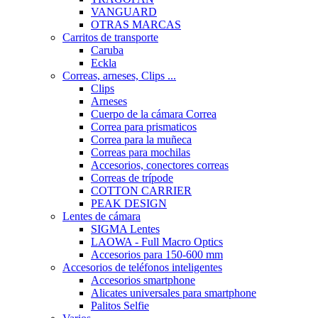
VANGUARD
OTRAS MARCAS
Carritos de transporte
Caruba
Eckla
Correas, arneses, Clips ...
Clips
Arneses
Cuerpo de la cámara Correa
Correa para prismaticos
Correa para la muñeca
Correas para mochilas
Accesorios, conectores correas
Correas de trípode
COTTON CARRIER
PEAK DESIGN
Lentes de cámara
SIGMA Lentes
LAOWA - Full Macro Optics
Accesorios para 150-600 mm
Accesorios de teléfonos inteligentes
Accesorios smartphone
Alicates universales para smartphone
Palitos Selfie