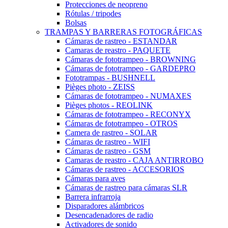
Protecciones de neopreno
Rótulas / tripodes
Bolsas
TRAMPAS Y BARRERAS FOTOGRÁFICAS
Cámaras de rastreo - ESTANDAR
Camaras de reastro - PAQUETE
Cámaras de fototrampeo - BROWNING
Cámaras de fototrampeo - GARDEPRO
Fototrampas - BUSHNELL
Pièges photo - ZEISS
Cámaras de fototrampeo - NUMAXES
Pièges photos - REOLINK
Cámaras de fototrampeo - RECONYX
Cámaras de fototrampeo - OTROS
Camera de rastreo - SOLAR
Cámaras de rastreo - WIFI
Cámaras de rastreo - GSM
Camaras de reastro - CAJA ANTIRROBO
Cámaras de rastreo - ACCESORIOS
Cámaras para aves
Cámaras de rastreo para cámaras SLR
Barrera infrarroja
Disparadores alámbricos
Desencadenadores de radio
Activadores de sonido