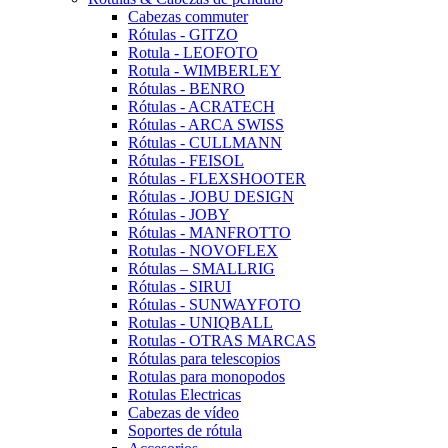
Cabezas commuter
Rótulas - GITZO
Rotula - LEOFOTO
Rotula - WIMBERLEY
Rótulas - BENRO
Rótulas - ACRATECH
Rótulas - ARCA SWISS
Rótulas - CULLMANN
Rótulas - FEISOL
Rótulas - FLEXSHOOTER
Rótulas - JOBU DESIGN
Rótulas - JOBY
Rótulas - MANFROTTO
Rotulas - NOVOFLEX
Rótulas – SMALLRIG
Rótulas - SIRUI
Rótulas - SUNWAYFOTO
Rotulas - UNIQBALL
Rotulas - OTRAS MARCAS
Rótulas para telescopios
Rotulas para monopodos
Rotulas Electricas
Cabezas de vídeo
Soportes de rótula