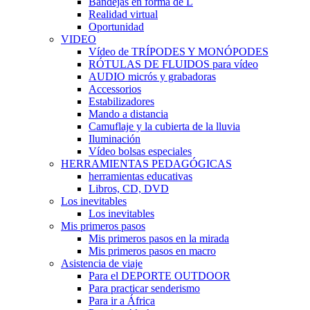
Bandejas en forma de L
Realidad virtual
Oportunidad
VIDEO
Vídeo de TRÍPODES Y MONÓPODES
RÓTULAS DE FLUIDOS para vídeo
AUDIO micrós y grabadoras
Accessorios
Estabilizadores
Mando a distancia
Camuflaje y la cubierta de la lluvia
Iluminación
Vídeo bolsas especiales
HERRAMIENTAS PEDAGÓGICAS
herramientas educativas
Libros, CD, DVD
Los inevitables
Los inevitables
Mis primeros pasos
Mis primeros pasos en la mirada
Mis primeros pasos en macro
Asistencia de viaje
Para el DEPORTE OUTDOOR
Para practicar senderismo
Para ir a África