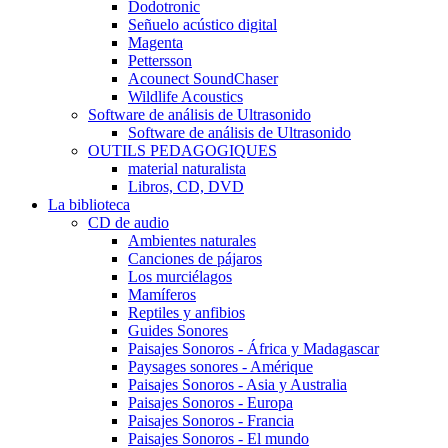
Dodotronic
Señuelo acústico digital
Magenta
Pettersson
Acounect SoundChaser
Wildlife Acoustics
Software de análisis de Ultrasonido
Software de análisis de Ultrasonido
OUTILS PEDAGOGIQUES
material naturalista
Libros, CD, DVD
La biblioteca
CD de audio
Ambientes naturales
Canciones de pájaros
Los murciélagos
Mamíferos
Reptiles y anfibios
Guides Sonores
Paisajes Sonoros - África y Madagascar
Paysages sonores - Amérique
Paisajes Sonoros - Asia y Australia
Paisajes Sonoros - Europa
Paisajes Sonoros - Francia
Paisajes Sonoros - El mundo