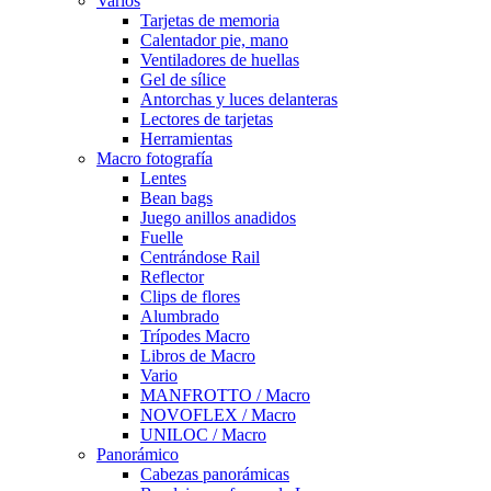
Varios
Tarjetas de memoria
Calentador pie, mano
Ventiladores de huellas
Gel de sílice
Antorchas y luces delanteras
Lectores de tarjetas
Herramientas
Macro fotografía
Lentes
Bean bags
Juego anillos anadidos
Fuelle
Centrándose Rail
Reflector
Clips de flores
Alumbrado
Trípodes Macro
Libros de Macro
Vario
MANFROTTO / Macro
NOVOFLEX / Macro
UNILOC / Macro
Panorámico
Cabezas panorámicas