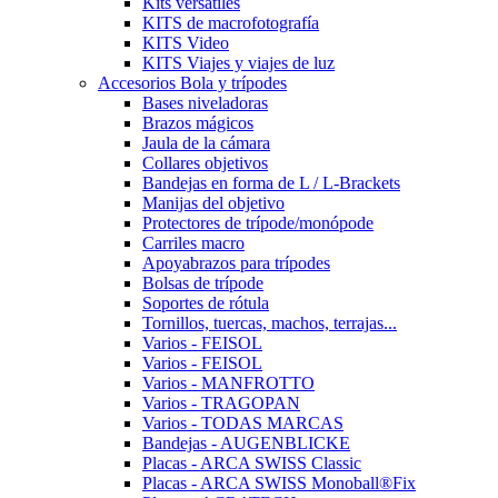
Kits versátiles
KITS de macrofotografía
KITS Video
KITS Viajes y viajes de luz
Accesorios Bola y trípodes
Bases niveladoras
Brazos mágicos
Jaula de la cámara
Collares objetivos
Bandejas en forma de L / L-Brackets
Manijas del objetivo
Protectores de trípode/monópode
Carriles macro
Apoyabrazos para trípodes
Bolsas de trípode
Soportes de rótula
Tornillos, tuercas, machos, terrajas...
Varios - FEISOL
Varios - FEISOL
Varios - MANFROTTO
Varios - TRAGOPAN
Varios - TODAS MARCAS
Bandejas - AUGENBLICKE
Placas - ARCA SWISS Classic
Placas - ARCA SWISS Monoball®Fix