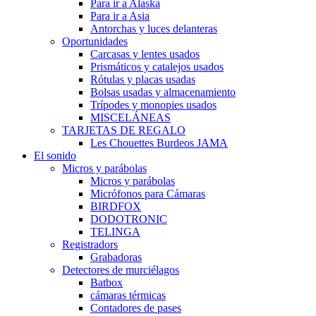
Para ir a Alaska
Para ir a Asia
Antorchas y luces delanteras
Oportunidades
Carcasas y lentes usados
Prismáticos y catalejos usados
Rótulas y placas usadas
Bolsas usadas y almacenamiento
Trípodes y monopies usados
MISCELÁNEAS
TARJETAS DE REGALO
Les Chouettes Burdeos JAMA
El sonido
Micros y parábolas
Micros y parábolas
Micrófonos para Cámaras
BIRDFOX
DODOTRONIC
TELINGA
Registradors
Grabadoras
Detectores de murciélagos
Batbox
cámaras térmicas
Contadores de pases