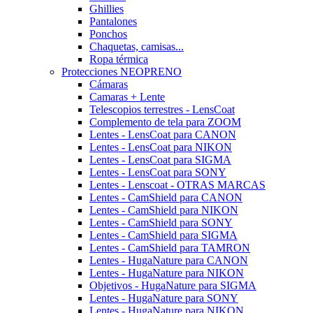
Ghillies
Pantalones
Ponchos
Chaquetas, camisas...
Ropa térmica
Protecciones NEOPRENO
Cámaras
Camaras + Lente
Telescopios terrestres - LensCoat
Complemento de tela para ZOOM
Lentes - LensCoat para CANON
Lentes - LensCoat para NIKON
Lentes - LensCoat para SIGMA
Lentes - LensCoat para SONY
Lentes - Lenscoat - OTRAS MARCAS
Lentes - CamShield para CANON
Lentes - CamShield para NIKON
Lentes - CamShield para SONY
Lentes - CamShield para SIGMA
Lentes - CamShield para TAMRON
Lentes - HugaNature para CANON
Lentes - HugaNature para NIKON
Objetivos - HugaNature para SIGMA
Lentes - HugaNature para SONY
Lentes - HugaNature para NIKON