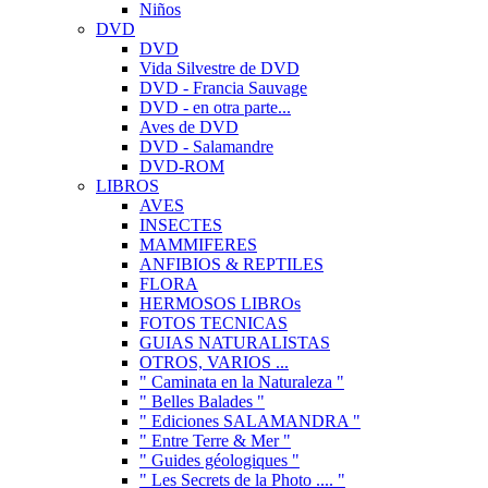
Niños
DVD
DVD
Vida Silvestre de DVD
DVD - Francia Sauvage
DVD - en otra parte...
Aves de DVD
DVD - Salamandre
DVD-ROM
LIBROS
AVES
INSECTES
MAMMIFERES
ANFIBIOS & REPTILES
FLORA
HERMOSOS LIBROs
FOTOS TECNICAS
GUIAS NATURALISTAS
OTROS, VARIOS ...
" Caminata en la Naturaleza "
" Belles Balades "
" Ediciones SALAMANDRA "
" Entre Terre & Mer "
" Guides géologiques "
" Les Secrets de la Photo .... "