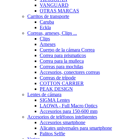
VANGUARD
OTRAS MARCAS
Carritos de transporte
Caruba
Eckla
Correas, arneses, Clips ...
Clips
Arneses
Cuerpo de la cámara Correa
Correa para prismaticos
Correa para la muñeca
Correas para mochilas
Accesorios, conectores correas
Correas de trípode
COTTON CARRIER
PEAK DESIGN
Lentes de cámara
SIGMA Lentes
LAOWA - Full Macro Optics
Accesorios para 150-600 mm
Accesorios de teléfonos inteligentes
Accesorios smartphone
Alicates universales para smartphone
Palitos Selfie