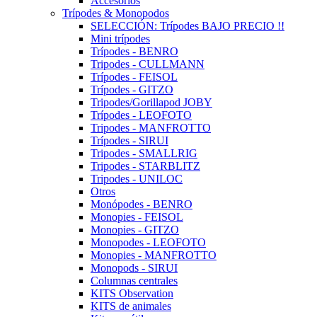
Accesorios
Trípodes & Monopodos
SELECCIÓN: Trípodes BAJO PRECIO !!
Mini trípodes
Trípodes - BENRO
Tripodes - CULLMANN
Trípodes - FEISOL
Trípodes - GITZO
Tripodes/Gorillapod JOBY
Trípodes - LEOFOTO
Tripodes - MANFROTTO
Trípodes - SIRUI
Tripodes - SMALLRIG
Tripodes - STARBLITZ
Tripodes - UNILOC
Otros
Monópodes - BENRO
Monopies - FEISOL
Monopies - GITZO
Monopodes - LEOFOTO
Monopies - MANFROTTO
Monopods - SIRUI
Columnas centrales
KITS Observation
KITS de animales