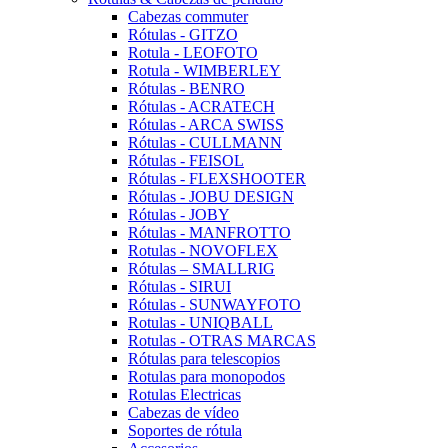
Cabezas commuter
Rótulas - GITZO
Rotula - LEOFOTO
Rotula - WIMBERLEY
Rótulas - BENRO
Rótulas - ACRATECH
Rótulas - ARCA SWISS
Rótulas - CULLMANN
Rótulas - FEISOL
Rótulas - FLEXSHOOTER
Rótulas - JOBU DESIGN
Rótulas - JOBY
Rótulas - MANFROTTO
Rotulas - NOVOFLEX
Rótulas – SMALLRIG
Rótulas - SIRUI
Rótulas - SUNWAYFOTO
Rotulas - UNIQBALL
Rotulas - OTRAS MARCAS
Rótulas para telescopios
Rotulas para monopodos
Rotulas Electricas
Cabezas de vídeo
Soportes de rótula