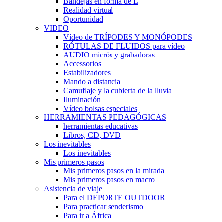
Bandejas en forma de L
Realidad virtual
Oportunidad
VIDEO
Vídeo de TRÍPODES Y MONÓPODES
RÓTULAS DE FLUIDOS para vídeo
AUDIO micrós y grabadoras
Accessorios
Estabilizadores
Mando a distancia
Camuflaje y la cubierta de la lluvia
Iluminación
Vídeo bolsas especiales
HERRAMIENTAS PEDAGÓGICAS
herramientas educativas
Libros, CD, DVD
Los inevitables
Los inevitables
Mis primeros pasos
Mis primeros pasos en la mirada
Mis primeros pasos en macro
Asistencia de viaje
Para el DEPORTE OUTDOOR
Para practicar senderismo
Para ir a África