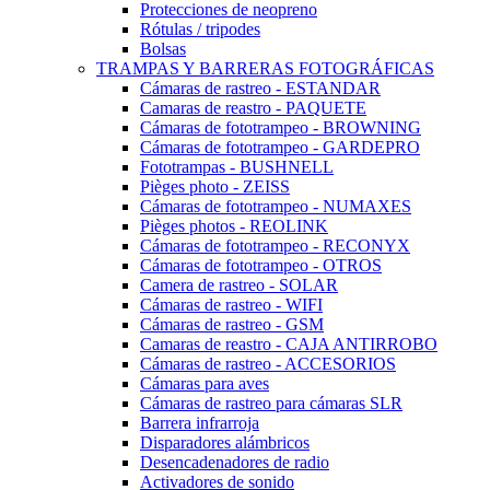
Protecciones de neopreno
Rótulas / tripodes
Bolsas
TRAMPAS Y BARRERAS FOTOGRÁFICAS
Cámaras de rastreo - ESTANDAR
Camaras de reastro - PAQUETE
Cámaras de fototrampeo - BROWNING
Cámaras de fototrampeo - GARDEPRO
Fototrampas - BUSHNELL
Pièges photo - ZEISS
Cámaras de fototrampeo - NUMAXES
Pièges photos - REOLINK
Cámaras de fototrampeo - RECONYX
Cámaras de fototrampeo - OTROS
Camera de rastreo - SOLAR
Cámaras de rastreo - WIFI
Cámaras de rastreo - GSM
Camaras de reastro - CAJA ANTIRROBO
Cámaras de rastreo - ACCESORIOS
Cámaras para aves
Cámaras de rastreo para cámaras SLR
Barrera infrarroja
Disparadores alámbricos
Desencadenadores de radio
Activadores de sonido