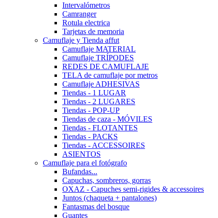
Intervalómetros
Camranger
Rotula electrica
Tarjetas de memoria
Camuflaje y Tienda affut
Camuflaje MATERIAL
Camuflaje TRÍPODES
REDES DE CAMUFLAJE
TELA de camuflaje por metros
Camuflaje ADHESIVAS
Tiendas - 1 LUGAR
Tiendas - 2 LUGARES
Tiendas - POP-UP
Tiendas de caza - MÓVILES
Tiendas - FLOTANTES
Tiendas - PACKS
Tiendas - ACCESSOIRES
ASIENTOS
Camuflaje para el fotógrafo
Bufandas...
Capuchas, sombreros, gorras
OXAZ - Capuches semi-rigides & accessoires
Juntos (chaqueta + pantalones)
Fantasmas del bosque
Guantes