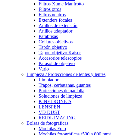
Filtros Xume Manfrotto
Filtros otros
Filtros neutros
Extenders focales
Anillos de extensión
Anillos adaptador
Parabrisas
Collares objetivos
Tapón objetivo
Tapón objetivo Kaiser
Accesorios telescopios
Parasol de objetivo
Vario
Limpieza / Protecciones de lentes y lentes
Limpiador
Trapos, cerbatanas, guantes
Protecciones de pantalla
Soluciones de limpieza
KINETRONICS
LENSPEN
VD DUST
REIDL IMAGING
Bolsas de fotograficas
Mochilas Foto
Mochilas fotográficas (500 a 800 mm)