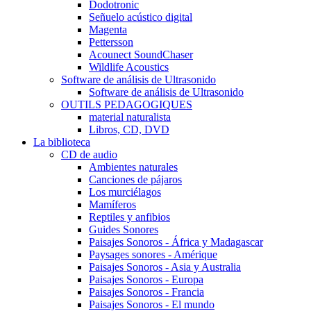
Dodotronic
Señuelo acústico digital
Magenta
Pettersson
Acounect SoundChaser
Wildlife Acoustics
Software de análisis de Ultrasonido
Software de análisis de Ultrasonido
OUTILS PEDAGOGIQUES
material naturalista
Libros, CD, DVD
La biblioteca
CD de audio
Ambientes naturales
Canciones de pájaros
Los murciélagos
Mamíferos
Reptiles y anfibios
Guides Sonores
Paisajes Sonoros - África y Madagascar
Paysages sonores - Amérique
Paisajes Sonoros - Asia y Australia
Paisajes Sonoros - Europa
Paisajes Sonoros - Francia
Paisajes Sonoros - El mundo