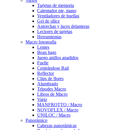
Varios
Tarjetas de memoria
Calentador pie, mano
Ventiladores de huellas
Gel de sílice
Antorchas y luces delanteras
Lectores de tarjetas
Herramientas
Macro fotografía
Lentes
Bean bags
Juego anillos anadidos
Fuelle
Centrándose Rail
Reflector
Clips de flores
Alumbrado
Trípodes Macro
Libros de Macro
Vario
MANFROTTO / Macro
NOVOFLEX / Macro
UNILOC / Macro
Panorámico
Cabezas panorámicas