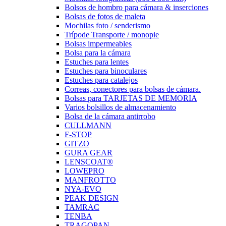
Bolsos de hombro para cámara & inserciones
Bolsas de fotos de maleta
Mochilas foto / senderismo
Trípode Transporte / monopie
Bolsas impermeables
Bolsa para la cámara
Estuches para lentes
Estuches para binoculares
Estuches para catalejos
Correas, conectores para bolsas de cámara.
Bolsas para TARJETAS DE MEMORIA
Varios bolsillos de almacenamiento
Bolsa de la cámara antirrobo
CULLMANN
F-STOP
GITZO
GURA GEAR
LENSCOAT®
LOWEPRO
MANFROTTO
NYA-EVO
PEAK DESIGN
TAMRAC
TENBA
TRAGOPAN