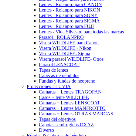
Lentes - Rolanpro para CANON
Lentes - Rolanpro para NIKON
Lentes - Rolanpro para SONY
Lentes - Rolanpro para SIGMA
Lentes - Rolanpro para FUJI
Lentes - Vida Silvestre para todas las marcas
Parasol - ROLANPRO
Visera WILDLIFE para Canon
Visera WILDLIFE - Nikon
Visera WILDLIFE- Sigma
Visera parasol WILDLIFE- Otros
Parasol LENSCOAT
Tapas de lentes
Cabezas de péndulos
Fundas y fundas de neopreno
Protecciones LLUVIA
Camaras + Lentes TRAGOPAN
Casos + lente WILDLIFE
Camaras + Lentes LENSCOAT
Camaras + Lentes MANFROTTO
Camaras + Lentes OTRAS MARCAS
Tapas del objetivos
Capotas semirrígidas OXAZ
Diverso
Rótulas & Cabezas de péndulo