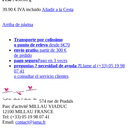
39.90 € IVA incluido
Añadir a la Cesta
Arriba de página
Transporte por colissimo
o punto de relevo
desde 6€70
envío gratis
a partir de 300 €
de pedido
pago seguro
Pago en 3 veces
preguntas ? necesidad de ayuda ?
Llame al (+33) 05 19 98
07 41
o consultar el servicio clientes
574 rue de Pradals
Parc d'activité MILLAU VIADUC
12100 MILLAU FRANCE
Tel: (+33) 05 19 98 07 41
Email:
contact@jama.fr