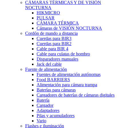
CÁMARAS TÉRMICAS Y DE VISIÓN
NOCTURNA
HIKMICRO
PULSAR
CÁMARA TÉRMICA
Cámaras de VISIÓN NOCTURNA
Cordón de mando a distancia
Cuerdas para BIR3
Cuerdas para BIR2
Cable para BIR 4
Cable para culatas de hombro
Disparadores manuales
Jack del cable
Fuente de alimentación
Fuentes de alimentación autónomas
Food BARRIERS
Alimentación para cámara trampa
Baterías para cámaras
Cargadores de baterías de cámaras digitales
Batería
Cargador
Adaptadores
Pilas y acumuladores
Vario
Flashes e iluminación