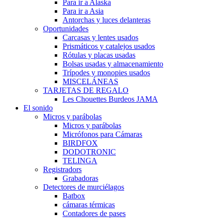
Para ir a Alaska
Para ir a Asia
Antorchas y luces delanteras
Oportunidades
Carcasas y lentes usados
Prismáticos y catalejos usados
Rótulas y placas usadas
Bolsas usadas y almacenamiento
Trípodes y monopies usados
MISCELÁNEAS
TARJETAS DE REGALO
Les Chouettes Burdeos JAMA
El sonido
Micros y parábolas
Micros y parábolas
Micrófonos para Cámaras
BIRDFOX
DODOTRONIC
TELINGA
Registradors
Grabadoras
Detectores de murciélagos
Batbox
cámaras térmicas
Contadores de pases