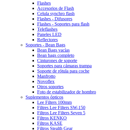
Flashes
Accesorios de Flash
Celula synchro flash
Flashes - Difusores
Flashes - Soportes para flash
Teleflashes
Paneles LED
Reflectores
Soportes - Bean Bags
Bean Bags vacías
Bean bags completo
Cinturones de soporte
Soportes para cámaras trampa
Soporte de rótula para coche
Manfrotto
Novoflex
Otros soportes
Foto de estabilizador de hombro
Suplementos ópticos
Lee Filters 100mm
Filtres Lee Filters SW-150
Filtros Lee Filters Seven 5
Filtros KENKO
Filtros KASE
Filtros Stealth Gear