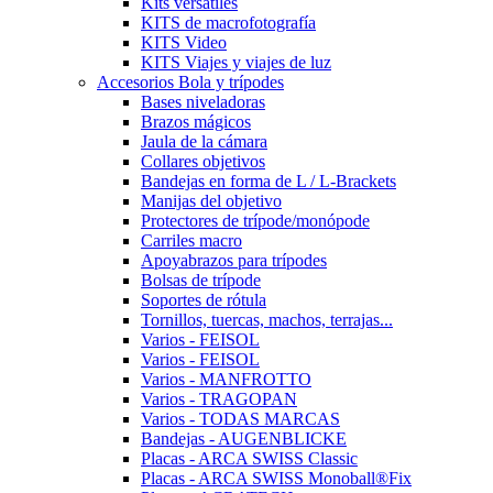
Kits versátiles
KITS de macrofotografía
KITS Video
KITS Viajes y viajes de luz
Accesorios Bola y trípodes
Bases niveladoras
Brazos mágicos
Jaula de la cámara
Collares objetivos
Bandejas en forma de L / L-Brackets
Manijas del objetivo
Protectores de trípode/monópode
Carriles macro
Apoyabrazos para trípodes
Bolsas de trípode
Soportes de rótula
Tornillos, tuercas, machos, terrajas...
Varios - FEISOL
Varios - FEISOL
Varios - MANFROTTO
Varios - TRAGOPAN
Varios - TODAS MARCAS
Bandejas - AUGENBLICKE
Placas - ARCA SWISS Classic
Placas - ARCA SWISS Monoball®Fix