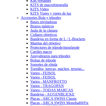
Kits versátiles
KITS de macrofotografía
KITS Video
KITS Viajes y viajes de luz
Accesorios Bola y trípodes
Bases niveladoras
Brazos mágicos
Jaula de la cámara
Collares objetivos
Bandejas en forma de L / L-Brackets
Manijas del objetivo
Protectores de trípode/monópode
Carriles macro
Apoyabrazos para trípodes
Bolsas de trípode
Soportes de rótula
Tornillos, tuercas, machos, terrajas...
Varios - FEISOL
Varios - FEISOL
Varios - MANFROTTO
Varios - TRAGOPAN
Varios - TODAS MARCAS
Bandejas - AUGENBLICKE
Placas - ARCA SWISS Classic
Placas - ARCA SWISS Monoball®Fix