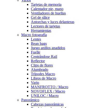
Varios
Tarjetas de memoria
Calentador pie, mano
Ventiladores de huellas
Gel de sílice
Antorchas y luces delanteras
Lectores de tarjetas
Herramientas
Macro fotografía
Lentes
Bean bags
Juego anillos anadidos
Fuelle
Centrándose Rail
Reflector
Clips de flores
Alumbrado
Trípodes Macro
Libros de Macro
Vario
MANFROTTO / Macro
NOVOFLEX / Macro
UNILOC / Macro
Panorámico
Cabezas panorámicas