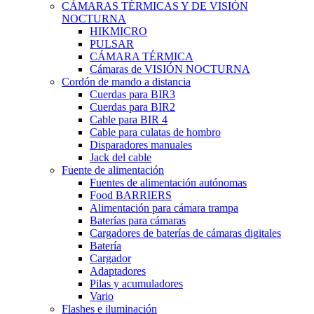
CÁMARAS TÉRMICAS Y DE VISIÓN
NOCTURNA
HIKMICRO
PULSAR
CÁMARA TÉRMICA
Cámaras de VISIÓN NOCTURNA
Cordón de mando a distancia
Cuerdas para BIR3
Cuerdas para BIR2
Cable para BIR 4
Cable para culatas de hombro
Disparadores manuales
Jack del cable
Fuente de alimentación
Fuentes de alimentación autónomas
Food BARRIERS
Alimentación para cámara trampa
Baterías para cámaras
Cargadores de baterías de cámaras digitales
Batería
Cargador
Adaptadores
Pilas y acumuladores
Vario
Flashes e iluminación