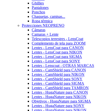
Ghillies
Pantalones
Ponchos
Chaquetas, camisas...
Ropa térmica
Protecciones NEOPRENO
Cámaras
Camaras + Lente
Telescopios terrestres - LensCoat
Complemento de tela para ZOOM
Lentes - LensCoat para CANON
Lentes - LensCoat para NIKON
Lentes - LensCoat para SIGMA
Lentes - LensCoat para SONY
Lentes - Lenscoat - OTRAS MARCAS
Lentes - CamShield para CANON
Lentes - CamShield para NIKON
Lentes - CamShield para SONY
Lentes - CamShield para SIGMA
Lentes - CamShield para TAMRON
Lentes - HugaNature para CANON
Lentes - HugaNature para NIKON
Objetivos - HugaNature para SIGMA
Lentes - HugaNature para SONY
Lentes - HugaNature para NIKON