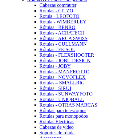
Cabezas commuter
Rótulas - GITZO
Rotula - LEOFOTO
Rotula - WIMBERLEY
Rótulas - BENRO
Rótulas - ACRATECH
Rótulas - ARCA SWISS
Rótulas - CULLMANN
Rótulas - FEISOL
Rótulas - FLEXSHOOTER
Rótulas - JOBU DESIGN
Rótulas - JOBY
Rótulas - MANFROTTO
Rotulas - NOVOFLEX
Rótulas – SMALLRIG
Rótulas - SIRUI
Rótulas - SUNWAYFOTO
Rotulas - UNIQBALL
Rotulas - OTRAS MARCAS
Rótulas para telescopios
Rotulas para monopodos
Rotulas Electricas
Cabezas de vídeo
Soportes de rótula