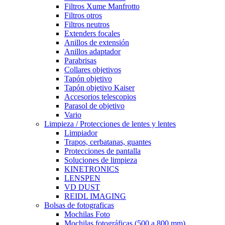
Filtros Xume Manfrotto
Filtros otros
Filtros neutros
Extenders focales
Anillos de extensión
Anillos adaptador
Parabrisas
Collares objetivos
Tapón objetivo
Tapón objetivo Kaiser
Accesorios telescopios
Parasol de objetivo
Vario
Limpieza / Protecciones de lentes y lentes
Limpiador
Trapos, cerbatanas, guantes
Protecciones de pantalla
Soluciones de limpieza
KINETRONICS
LENSPEN
VD DUST
REIDL IMAGING
Bolsas de fotograficas
Mochilas Foto
Mochilas fotográficas (500 a 800 mm)