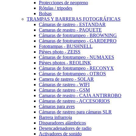
Protecciones de neopreno
Rótulas / tripodes
Bolsas
TRAMPAS Y BARRERAS FOTOGRÁFICAS
Cámaras de rastreo - ESTANDAR
Camaras de reastro - PAQUETE
Cámaras de fototrampeo - BROWNING
Cámaras de fototrampeo - GARDEPRO
Fototrampas - BUSHNELL
Pièges photo - ZEISS
Cámaras de fototrampeo - NUMAXES
Pièges photos - REOLINK
Cámaras de fototrampeo - RECONYX
Cámaras de fototrampeo - OTROS
Camera de rastreo - SOLAR
Cámaras de rastreo - WIFI
Cámaras de rastreo - GSM
Camaras de reastro - CAJA ANTIRROBO
Cámaras de rastreo - ACCESORIOS
Cámaras para aves
Cámaras de rastreo para cámaras SLR
Barrera infrarroja
Disparadores alámbricos
Desencadenadores de radio
Activadores de sonido