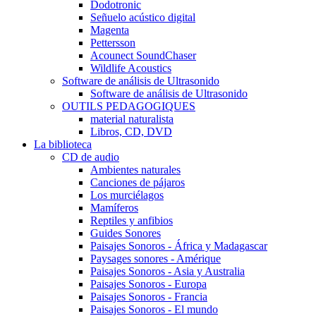
Dodotronic
Señuelo acústico digital
Magenta
Pettersson
Acounect SoundChaser
Wildlife Acoustics
Software de análisis de Ultrasonido
Software de análisis de Ultrasonido
OUTILS PEDAGOGIQUES
material naturalista
Libros, CD, DVD
La biblioteca
CD de audio
Ambientes naturales
Canciones de pájaros
Los murciélagos
Mamíferos
Reptiles y anfibios
Guides Sonores
Paisajes Sonoros - África y Madagascar
Paysages sonores - Amérique
Paisajes Sonoros - Asia y Australia
Paisajes Sonoros - Europa
Paisajes Sonoros - Francia
Paisajes Sonoros - El mundo