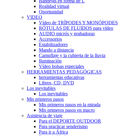
Bandejas en forma de L
Realidad virtual
Oportunidad
VIDEO
Vídeo de TRÍPODES Y MONÓPODES
RÓTULAS DE FLUIDOS para vídeo
AUDIO micrós y grabadoras
Accessorios
Estabilizadores
Mando a distancia
Camuflaje y la cubierta de la lluvia
Iluminación
Vídeo bolsas especiales
HERRAMIENTAS PEDAGÓGICAS
herramientas educativas
Libros, CD, DVD
Los inevitables
Los inevitables
Mis primeros pasos
Mis primeros pasos en la mirada
Mis primeros pasos en macro
Asistencia de viaje
Para el DEPORTE OUTDOOR
Para practicar senderismo
Para ir a África