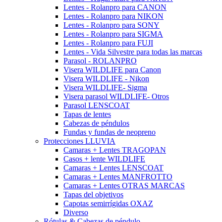
Lentes - Rolanpro para CANON
Lentes - Rolanpro para NIKON
Lentes - Rolanpro para SONY
Lentes - Rolanpro para SIGMA
Lentes - Rolanpro para FUJI
Lentes - Vida Silvestre para todas las marcas
Parasol - ROLANPRO
Visera WILDLIFE para Canon
Visera WILDLIFE - Nikon
Visera WILDLIFE- Sigma
Visera parasol WILDLIFE- Otros
Parasol LENSCOAT
Tapas de lentes
Cabezas de péndulos
Fundas y fundas de neopreno
Protecciones LLUVIA
Camaras + Lentes TRAGOPAN
Casos + lente WILDLIFE
Camaras + Lentes LENSCOAT
Camaras + Lentes MANFROTTO
Camaras + Lentes OTRAS MARCAS
Tapas del objetivos
Capotas semirrígidas OXAZ
Diverso
Rótulas & Cabezas de péndulo