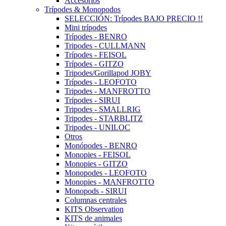
Accesorios
Trípodes & Monopodos
SELECCIÓN: Trípodes BAJO PRECIO !!
Mini trípodes
Trípodes - BENRO
Tripodes - CULLMANN
Trípodes - FEISOL
Trípodes - GITZO
Tripodes/Gorillapod JOBY
Trípodes - LEOFOTO
Tripodes - MANFROTTO
Trípodes - SIRUI
Tripodes - SMALLRIG
Tripodes - STARBLITZ
Tripodes - UNILOC
Otros
Monópodes - BENRO
Monopies - FEISOL
Monopies - GITZO
Monopodes - LEOFOTO
Monopies - MANFROTTO
Monopods - SIRUI
Columnas centrales
KITS Observation
KITS de animales