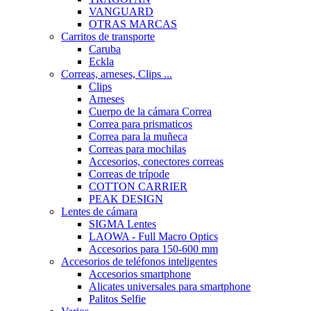
VANGUARD
OTRAS MARCAS
Carritos de transporte
Caruba
Eckla
Correas, arneses, Clips ...
Clips
Arneses
Cuerpo de la cámara Correa
Correa para prismaticos
Correa para la muñeca
Correas para mochilas
Accesorios, conectores correas
Correas de trípode
COTTON CARRIER
PEAK DESIGN
Lentes de cámara
SIGMA Lentes
LAOWA - Full Macro Optics
Accesorios para 150-600 mm
Accesorios de teléfonos inteligentes
Accesorios smartphone
Alicates universales para smartphone
Palitos Selfie