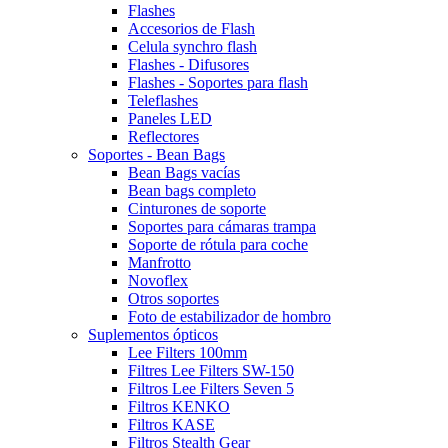
Flashes
Accesorios de Flash
Celula synchro flash
Flashes - Difusores
Flashes - Soportes para flash
Teleflashes
Paneles LED
Reflectores
Soportes - Bean Bags
Bean Bags vacías
Bean bags completo
Cinturones de soporte
Soportes para cámaras trampa
Soporte de rótula para coche
Manfrotto
Novoflex
Otros soportes
Foto de estabilizador de hombro
Suplementos ópticos
Lee Filters 100mm
Filtres Lee Filters SW-150
Filtros Lee Filters Seven 5
Filtros KENKO
Filtros KASE
Filtros Stealth Gear