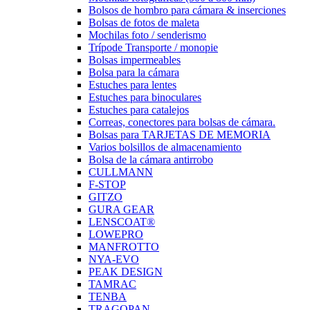
Bolsos de hombro para cámara & inserciones
Bolsas de fotos de maleta
Mochilas foto / senderismo
Trípode Transporte / monopie
Bolsas impermeables
Bolsa para la cámara
Estuches para lentes
Estuches para binoculares
Estuches para catalejos
Correas, conectores para bolsas de cámara.
Bolsas para TARJETAS DE MEMORIA
Varios bolsillos de almacenamiento
Bolsa de la cámara antirrobo
CULLMANN
F-STOP
GITZO
GURA GEAR
LENSCOAT®
LOWEPRO
MANFROTTO
NYA-EVO
PEAK DESIGN
TAMRAC
TENBA
TRAGOPAN