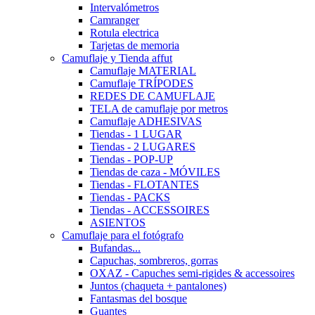
Intervalómetros
Camranger
Rotula electrica
Tarjetas de memoria
Camuflaje y Tienda affut
Camuflaje MATERIAL
Camuflaje TRÍPODES
REDES DE CAMUFLAJE
TELA de camuflaje por metros
Camuflaje ADHESIVAS
Tiendas - 1 LUGAR
Tiendas - 2 LUGARES
Tiendas - POP-UP
Tiendas de caza - MÓVILES
Tiendas - FLOTANTES
Tiendas - PACKS
Tiendas - ACCESSOIRES
ASIENTOS
Camuflaje para el fotógrafo
Bufandas...
Capuchas, sombreros, gorras
OXAZ - Capuches semi-rigides & accessoires
Juntos (chaqueta + pantalones)
Fantasmas del bosque
Guantes