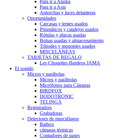
Para ir a Alaska
Para ir a Asia
Antorchas y luces delanteras
Oportunidades
Carcasas y lentes usados
Prismáticos y catalejos usados
Rótulas y placas usadas
Bolsas usadas y almacenamiento
Trípodes y monopies usados
MISCELÁNEAS
TARJETAS DE REGALO
Les Chouettes Burdeos JAMA
El sonido
Micros y parábolas
Micros y parábolas
Micrófonos para Cámaras
BIRDFOX
DODOTRONIC
TELINGA
Registradors
Grabadoras
Detectores de murciélagos
Batbox
cámaras térmicas
Contadores de pases