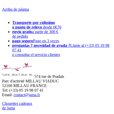
Arriba de página
Transporte por colissimo
o punto de relevo
desde 6€70
envío gratis
a partir de 300 €
de pedido
pago seguro
Pago en 3 veces
preguntas ? necesidad de ayuda ?
Llame al (+33) 05 19 98
07 41
o consultar el servicio clientes
574 rue de Pradals
Parc d'activité MILLAU VIADUC
12100 MILLAU FRANCE
Tel: (+33) 05 19 98 07 41
Email:
contact@jama.fr
Chouettes cadeaux
de Jama