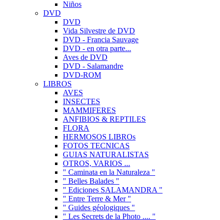
Niños
DVD
DVD
Vida Silvestre de DVD
DVD - Francia Sauvage
DVD - en otra parte...
Aves de DVD
DVD - Salamandre
DVD-ROM
LIBROS
AVES
INSECTES
MAMMIFERES
ANFIBIOS & REPTILES
FLORA
HERMOSOS LIBROs
FOTOS TECNICAS
GUIAS NATURALISTAS
OTROS, VARIOS ...
" Caminata en la Naturaleza "
" Belles Balades "
" Ediciones SALAMANDRA "
" Entre Terre & Mer "
" Guides géologiques "
" Les Secrets de la Photo .... "