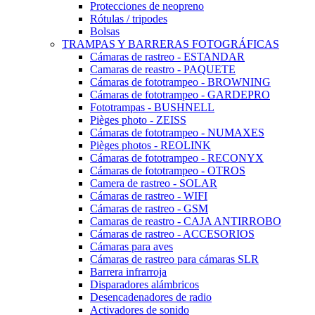
Protecciones de neopreno
Rótulas / tripodes
Bolsas
TRAMPAS Y BARRERAS FOTOGRÁFICAS
Cámaras de rastreo - ESTANDAR
Camaras de reastro - PAQUETE
Cámaras de fototrampeo - BROWNING
Cámaras de fototrampeo - GARDEPRO
Fototrampas - BUSHNELL
Pièges photo - ZEISS
Cámaras de fototrampeo - NUMAXES
Pièges photos - REOLINK
Cámaras de fototrampeo - RECONYX
Cámaras de fototrampeo - OTROS
Camera de rastreo - SOLAR
Cámaras de rastreo - WIFI
Cámaras de rastreo - GSM
Camaras de reastro - CAJA ANTIRROBO
Cámaras de rastreo - ACCESORIOS
Cámaras para aves
Cámaras de rastreo para cámaras SLR
Barrera infrarroja
Disparadores alámbricos
Desencadenadores de radio
Activadores de sonido