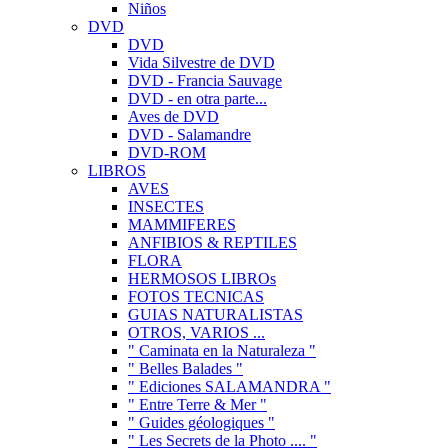
Niños
DVD
DVD
Vida Silvestre de DVD
DVD - Francia Sauvage
DVD - en otra parte...
Aves de DVD
DVD - Salamandre
DVD-ROM
LIBROS
AVES
INSECTES
MAMMIFERES
ANFIBIOS & REPTILES
FLORA
HERMOSOS LIBROs
FOTOS TECNICAS
GUIAS NATURALISTAS
OTROS, VARIOS ...
" Caminata en la Naturaleza "
" Belles Balades "
" Ediciones SALAMANDRA "
" Entre Terre & Mer "
" Guides géologiques "
" Les Secrets de la Photo .... "