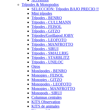
Accesorios
Trípodes & Monopodos
SELECCIÓN: Trípodes BAJO PRECIO !!
Mini trípodes
Trípodes - BENRO
Tripodes - CULLMANN
Trípodes - FEISOL
Trípodes - GITZO
Tripodes/Gorillapod JOBY
Trípodes - LEOFOTO
Tripodes - MANFROTTO
Trípodes - SIRUI
Tripodes - SMALLRIG
Tripodes - STARBLITZ
Tripodes - UNILOC
Otros
Monópodes - BENRO
Monopies - FEISOL
Monopies - GITZO
Monopodes - LEOFOTO
Monopies - MANFROTTO
Monopods - SIRUI
Columnas centrales
KITS Observation
KITS de animales