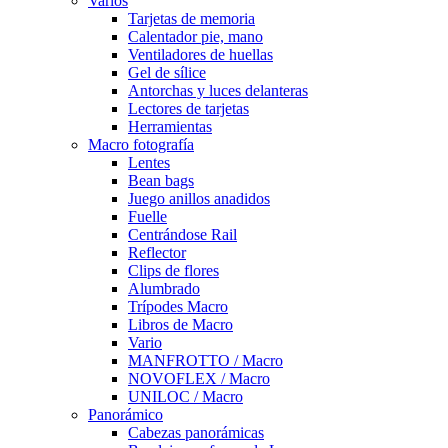
Varios
Tarjetas de memoria
Calentador pie, mano
Ventiladores de huellas
Gel de sílice
Antorchas y luces delanteras
Lectores de tarjetas
Herramientas
Macro fotografía
Lentes
Bean bags
Juego anillos anadidos
Fuelle
Centrándose Rail
Reflector
Clips de flores
Alumbrado
Trípodes Macro
Libros de Macro
Vario
MANFROTTO / Macro
NOVOFLEX / Macro
UNILOC / Macro
Panorámico
Cabezas panorámicas