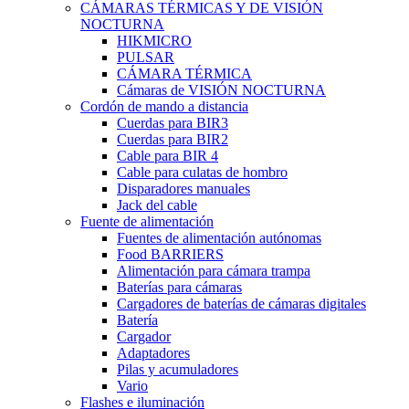
CÁMARAS TÉRMICAS Y DE VISIÓN
NOCTURNA
HIKMICRO
PULSAR
CÁMARA TÉRMICA
Cámaras de VISIÓN NOCTURNA
Cordón de mando a distancia
Cuerdas para BIR3
Cuerdas para BIR2
Cable para BIR 4
Cable para culatas de hombro
Disparadores manuales
Jack del cable
Fuente de alimentación
Fuentes de alimentación autónomas
Food BARRIERS
Alimentación para cámara trampa
Baterías para cámaras
Cargadores de baterías de cámaras digitales
Batería
Cargador
Adaptadores
Pilas y acumuladores
Vario
Flashes e iluminación