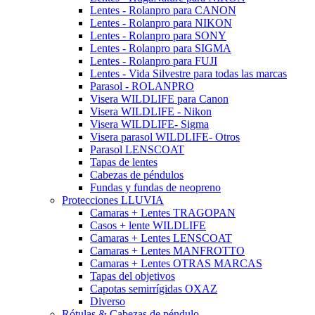
Lentes - Rolanpro para CANON
Lentes - Rolanpro para NIKON
Lentes - Rolanpro para SONY
Lentes - Rolanpro para SIGMA
Lentes - Rolanpro para FUJI
Lentes - Vida Silvestre para todas las marcas
Parasol - ROLANPRO
Visera WILDLIFE para Canon
Visera WILDLIFE - Nikon
Visera WILDLIFE- Sigma
Visera parasol WILDLIFE- Otros
Parasol LENSCOAT
Tapas de lentes
Cabezas de péndulos
Fundas y fundas de neopreno
Protecciones LLUVIA
Camaras + Lentes TRAGOPAN
Casos + lente WILDLIFE
Camaras + Lentes LENSCOAT
Camaras + Lentes MANFROTTO
Camaras + Lentes OTRAS MARCAS
Tapas del objetivos
Capotas semirrígidas OXAZ
Diverso
Rótulas & Cabezas de péndulo