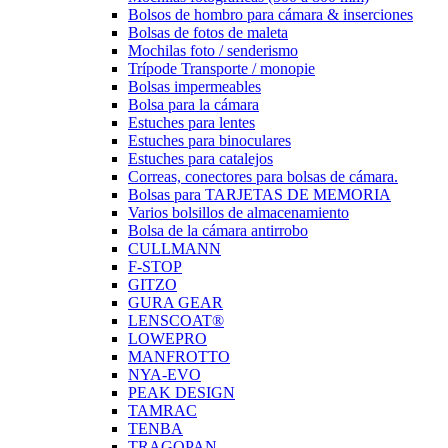
Bolsos de hombro para cámara & inserciones
Bolsas de fotos de maleta
Mochilas foto / senderismo
Trípode Transporte / monopie
Bolsas impermeables
Bolsa para la cámara
Estuches para lentes
Estuches para binoculares
Estuches para catalejos
Correas, conectores para bolsas de cámara.
Bolsas para TARJETAS DE MEMORIA
Varios bolsillos de almacenamiento
Bolsa de la cámara antirrobo
CULLMANN
F-STOP
GITZO
GURA GEAR
LENSCOAT®
LOWEPRO
MANFROTTO
NYA-EVO
PEAK DESIGN
TAMRAC
TENBA
TRAGOPAN