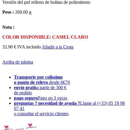
Versión del puf relleno de bolitas de poliestireno
Peso :
260.00 g
Nota :
COLOR DISPONIBLE: CAMEL CLARO
32.90 € IVA incluido
Añadir a la Cesta
Arriba de página
Transporte por colissimo
o punto de relevo
desde 6€70
envío gratis
a partir de 300 €
de pedido
pago seguro
Pago en 3 veces
preguntas ? necesidad de ayuda ?
Llame al (+33) 05 19 98
07 41
o consultar el servicio clientes