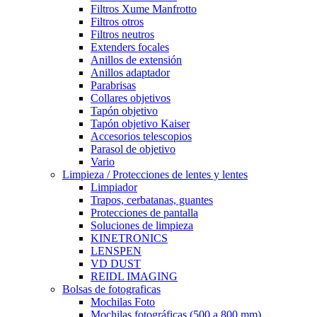
Filtros Xume Manfrotto
Filtros otros
Filtros neutros
Extenders focales
Anillos de extensión
Anillos adaptador
Parabrisas
Collares objetivos
Tapón objetivo
Tapón objetivo Kaiser
Accesorios telescopios
Parasol de objetivo
Vario
Limpieza / Protecciones de lentes y lentes
Limpiador
Trapos, cerbatanas, guantes
Protecciones de pantalla
Soluciones de limpieza
KINETRONICS
LENSPEN
VD DUST
REIDL IMAGING
Bolsas de fotograficas
Mochilas Foto
Mochilas fotográficas (500 a 800 mm)