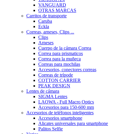
VANGUARD
OTRAS MARCAS
Carritos de transporte
Caruba
Eckla
Correas, arneses, Clips ...
Clips
Arneses
Cuerpo de la cámara Correa
Correa para prismaticos
Correa para la muñeca
Correas para mochilas
Accesorios, conectores correas
Correas de trípode
COTTON CARRIER
PEAK DESIGN
Lentes de cámara
SIGMA Lentes
LAOWA - Full Macro Optics
Accesorios para 150-600 mm
Accesorios de teléfonos inteligentes
Accesorios smartphone
Alicates universales para smartphone
Palitos Selfie