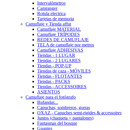
Intervalómetros
Camranger
Rotula electrica
Tarjetas de memoria
Camuflaje y Tienda affut
Camuflaje MATERIAL
Camuflaje TRÍPODES
REDES DE CAMUFLAJE
TELA de camuflaje por metros
Camuflaje ADHESIVAS
Tiendas - 1 LUGAR
Tiendas - 2 LUGARES
Tiendas - POP-UP
Tiendas de caza - MÓVILES
Tiendas - FLOTANTES
Tiendas - PACKS
Tiendas - ACCESSOIRES
ASIENTOS
Camuflaje para el fotógrafo
Bufandas...
Capuchas, sombreros, gorras
OXAZ - Capuches semi-rigides & accessoires
Juntos (chaqueta + pantalones)
Fantasmas del bosque
Guantes