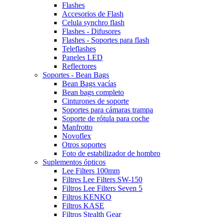
Flashes
Accesorios de Flash
Celula synchro flash
Flashes - Difusores
Flashes - Soportes para flash
Teleflashes
Paneles LED
Reflectores
Soportes - Bean Bags
Bean Bags vacías
Bean bags completo
Cinturones de soporte
Soportes para cámaras trampa
Soporte de rótula para coche
Manfrotto
Novoflex
Otros soportes
Foto de estabilizador de hombro
Suplementos ópticos
Lee Filters 100mm
Filtres Lee Filters SW-150
Filtros Lee Filters Seven 5
Filtros KENKO
Filtros KASE
Filtros Stealth Gear