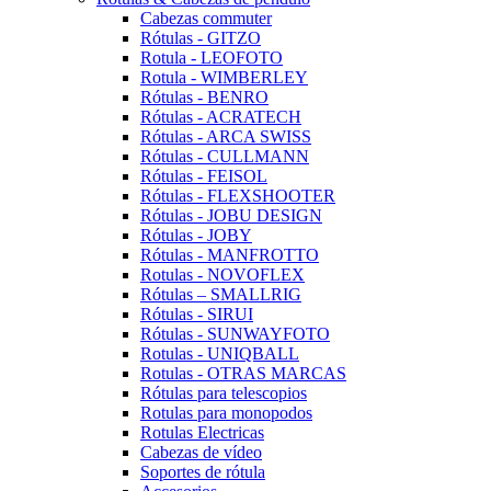
Cabezas commuter
Rótulas - GITZO
Rotula - LEOFOTO
Rotula - WIMBERLEY
Rótulas - BENRO
Rótulas - ACRATECH
Rótulas - ARCA SWISS
Rótulas - CULLMANN
Rótulas - FEISOL
Rótulas - FLEXSHOOTER
Rótulas - JOBU DESIGN
Rótulas - JOBY
Rótulas - MANFROTTO
Rotulas - NOVOFLEX
Rótulas – SMALLRIG
Rótulas - SIRUI
Rótulas - SUNWAYFOTO
Rotulas - UNIQBALL
Rotulas - OTRAS MARCAS
Rótulas para telescopios
Rotulas para monopodos
Rotulas Electricas
Cabezas de vídeo
Soportes de rótula