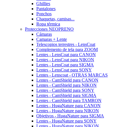
Ghillies
Pantalones
Ponchos
Chaquetas, camisas...
Ropa térmica
Protecciones NEOPRENO
Cámaras
Camaras + Lente
Telescopios terrestres - LensCoat
Complemento de tela para ZOOM
Lentes - LensCoat para CANON
Lentes - LensCoat para NIKON
Lentes - LensCoat para SIGMA
Lentes - LensCoat para SONY
Lentes - Lenscoat - OTRAS MARCAS
Lentes - CamShield para CANON
Lentes - CamShield para NIKON
Lentes - CamShield para SONY
Lentes - CamShield para SIGMA
Lentes - CamShield para TAMRON
Lentes - HugaNature para CANON
Lentes - HugaNature para NIKON
Objetivos - HugaNature para SIGMA
Lentes - HugaNature para SONY
Lentes - HugaNature para NIKON