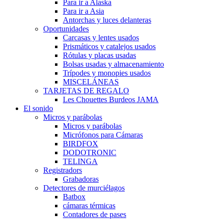
Para ir a Alaska
Para ir a Asia
Antorchas y luces delanteras
Oportunidades
Carcasas y lentes usados
Prismáticos y catalejos usados
Rótulas y placas usadas
Bolsas usadas y almacenamiento
Trípodes y monopies usados
MISCELÁNEAS
TARJETAS DE REGALO
Les Chouettes Burdeos JAMA
El sonido
Micros y parábolas
Micros y parábolas
Micrófonos para Cámaras
BIRDFOX
DODOTRONIC
TELINGA
Registradors
Grabadoras
Detectores de murciélagos
Batbox
cámaras térmicas
Contadores de pases