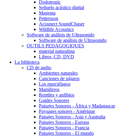
Dodotronic
Señuelo acústico digital
Magenta
Pettersson
Acounect SoundChaser
Wildlife Acoustics
Software de análisis de Ultrasonido
Software de análisis de Ultrasonido
OUTILS PEDAGOGIQUES
material naturalista
Libros, CD, DVD
La biblioteca
CD de audio
Ambientes naturales
Canciones de pájaros
Los murciélagos
Mamíferos
Reptiles y anfibios
Guides Sonores
Paisajes Sonoros - África y Madagascar
Paysages sonores - Amérique
Paisajes Sonoros - Asia y Australia
Paisajes Sonoros - Europa
Paisajes Sonoros - Francia
Paisajes Sonoros - El mundo