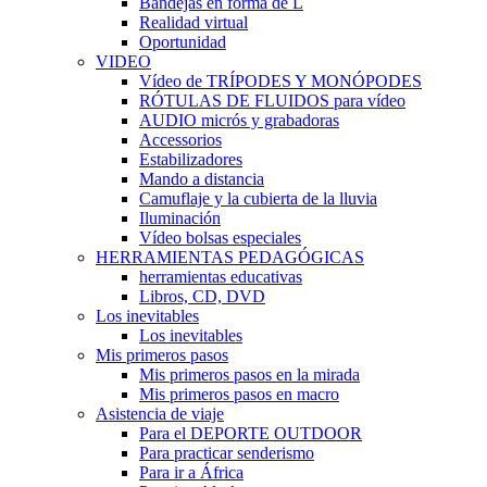
Bandejas en forma de L
Realidad virtual
Oportunidad
VIDEO
Vídeo de TRÍPODES Y MONÓPODES
RÓTULAS DE FLUIDOS para vídeo
AUDIO micrós y grabadoras
Accessorios
Estabilizadores
Mando a distancia
Camuflaje y la cubierta de la lluvia
Iluminación
Vídeo bolsas especiales
HERRAMIENTAS PEDAGÓGICAS
herramientas educativas
Libros, CD, DVD
Los inevitables
Los inevitables
Mis primeros pasos
Mis primeros pasos en la mirada
Mis primeros pasos en macro
Asistencia de viaje
Para el DEPORTE OUTDOOR
Para practicar senderismo
Para ir a África