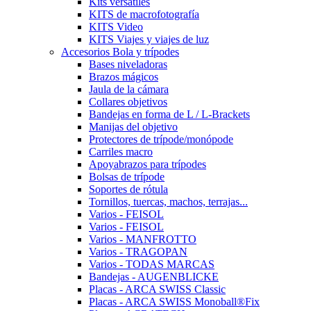
Kits versátiles
KITS de macrofotografía
KITS Video
KITS Viajes y viajes de luz
Accesorios Bola y trípodes
Bases niveladoras
Brazos mágicos
Jaula de la cámara
Collares objetivos
Bandejas en forma de L / L-Brackets
Manijas del objetivo
Protectores de trípode/monópode
Carriles macro
Apoyabrazos para trípodes
Bolsas de trípode
Soportes de rótula
Tornillos, tuercas, machos, terrajas...
Varios - FEISOL
Varios - FEISOL
Varios - MANFROTTO
Varios - TRAGOPAN
Varios - TODAS MARCAS
Bandejas - AUGENBLICKE
Placas - ARCA SWISS Classic
Placas - ARCA SWISS Monoball®Fix