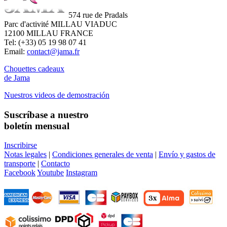
574 rue de Pradals
Parc d'activité MILLAU VIADUC
12100 MILLAU FRANCE
Tel: (+33) 05 19 98 07 41
Email:
contact@jama.fr
Chouettes cadeaux
de Jama
Nuestros videos de demostración
Suscríbase a nuestro
boletín mensual
Inscribirse
Notas legales
|
Condiciones generales de venta
|
Envío y gastos de
transporte
|
Contacto
Facebook
Youtube
Instagram