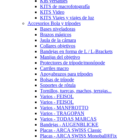
Kits versátiles
KITS de macrofotografía
KITS Video
KITS Viajes y viajes de luz
Accesorios Bola y trípodes
Bases niveladoras
Brazos mágicos
Jaula de la cámara
Collares objetivos
Bandejas en forma de L / L-Brackets
Manijas del objetivo
Protectores de trípode/monópode
Carriles macro
Apoyabrazos para trípodes
Bolsas de trípode
Soportes de rótula
Tornillos, tuercas, machos, terrajas...
Varios - FEISOL
Varios - FEISOL
Varios - MANFROTTO
Varios - TRAGOPAN
Varios - TODAS MARCAS
Bandejas - AUGENBLICKE
Placas - ARCA SWISS Classic
Placas - ARCA SWISS Monoball®Fix