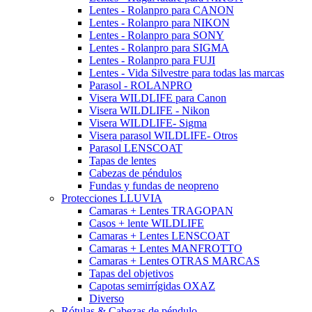
Lentes - Rolanpro para CANON
Lentes - Rolanpro para NIKON
Lentes - Rolanpro para SONY
Lentes - Rolanpro para SIGMA
Lentes - Rolanpro para FUJI
Lentes - Vida Silvestre para todas las marcas
Parasol - ROLANPRO
Visera WILDLIFE para Canon
Visera WILDLIFE - Nikon
Visera WILDLIFE- Sigma
Visera parasol WILDLIFE- Otros
Parasol LENSCOAT
Tapas de lentes
Cabezas de péndulos
Fundas y fundas de neopreno
Protecciones LLUVIA
Camaras + Lentes TRAGOPAN
Casos + lente WILDLIFE
Camaras + Lentes LENSCOAT
Camaras + Lentes MANFROTTO
Camaras + Lentes OTRAS MARCAS
Tapas del objetivos
Capotas semirrígidas OXAZ
Diverso
Rótulas & Cabezas de péndulo