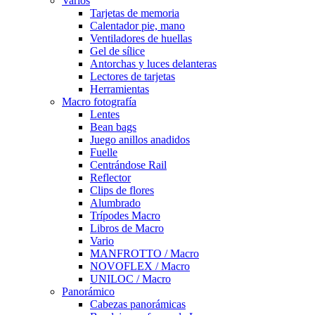
Varios
Tarjetas de memoria
Calentador pie, mano
Ventiladores de huellas
Gel de sílice
Antorchas y luces delanteras
Lectores de tarjetas
Herramientas
Macro fotografía
Lentes
Bean bags
Juego anillos anadidos
Fuelle
Centrándose Rail
Reflector
Clips de flores
Alumbrado
Trípodes Macro
Libros de Macro
Vario
MANFROTTO / Macro
NOVOFLEX / Macro
UNILOC / Macro
Panorámico
Cabezas panorámicas