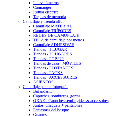
Intervalómetros
Camranger
Rotula electrica
Tarjetas de memoria
Camuflaje y Tienda affut
Camuflaje MATERIAL
Camuflaje TRÍPODES
REDES DE CAMUFLAJE
TELA de camuflaje por metros
Camuflaje ADHESIVAS
Tiendas - 1 LUGAR
Tiendas - 2 LUGARES
Tiendas - POP-UP
Tiendas de caza - MÓVILES
Tiendas - FLOTANTES
Tiendas - PACKS
Tiendas - ACCESSOIRES
ASIENTOS
Camuflaje para el fotógrafo
Bufandas...
Capuchas, sombreros, gorras
OXAZ - Capuches semi-rigides & accessoires
Juntos (chaqueta + pantalones)
Fantasmas del bosque
Guantes