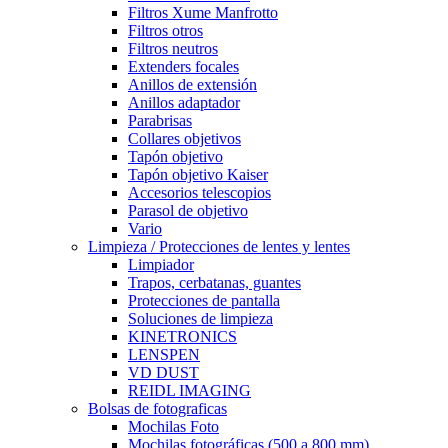
Filtros Xume Manfrotto
Filtros otros
Filtros neutros
Extenders focales
Anillos de extensión
Anillos adaptador
Parabrisas
Collares objetivos
Tapón objetivo
Tapón objetivo Kaiser
Accesorios telescopios
Parasol de objetivo
Vario
Limpieza / Protecciones de lentes y lentes
Limpiador
Trapos, cerbatanas, guantes
Protecciones de pantalla
Soluciones de limpieza
KINETRONICS
LENSPEN
VD DUST
REIDL IMAGING
Bolsas de fotograficas
Mochilas Foto
Mochilas fotográficas (500 a 800 mm)