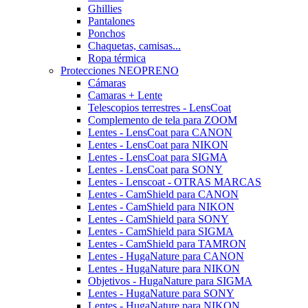
Ghillies
Pantalones
Ponchos
Chaquetas, camisas...
Ropa térmica
Protecciones NEOPRENO
Cámaras
Camaras + Lente
Telescopios terrestres - LensCoat
Complemento de tela para ZOOM
Lentes - LensCoat para CANON
Lentes - LensCoat para NIKON
Lentes - LensCoat para SIGMA
Lentes - LensCoat para SONY
Lentes - Lenscoat - OTRAS MARCAS
Lentes - CamShield para CANON
Lentes - CamShield para NIKON
Lentes - CamShield para SONY
Lentes - CamShield para SIGMA
Lentes - CamShield para TAMRON
Lentes - HugaNature para CANON
Lentes - HugaNature para NIKON
Objetivos - HugaNature para SIGMA
Lentes - HugaNature para SONY
Lentes - HugaNature para NIKON