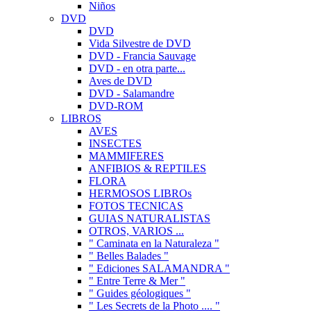
Niños
DVD
DVD
Vida Silvestre de DVD
DVD - Francia Sauvage
DVD - en otra parte...
Aves de DVD
DVD - Salamandre
DVD-ROM
LIBROS
AVES
INSECTES
MAMMIFERES
ANFIBIOS & REPTILES
FLORA
HERMOSOS LIBROs
FOTOS TECNICAS
GUIAS NATURALISTAS
OTROS, VARIOS ...
" Caminata en la Naturaleza "
" Belles Balades "
" Ediciones SALAMANDRA "
" Entre Terre & Mer "
" Guides géologiques "
" Les Secrets de la Photo .... "