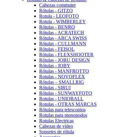
Cabezas commuter
Rótulas - GITZO
Rotula - LEOFOTO
Rotula - WIMBERLEY
Rótulas - BENRO
Rótulas - ACRATECH
Rótulas - ARCA SWISS
Rótulas - CULLMANN
Rótulas - FEISOL
Rótulas - FLEXSHOOTER
Rótulas - JOBU DESIGN
Rótulas - JOBY
Rótulas - MANFROTTO
Rotulas - NOVOFLEX
Rótulas – SMALLRIG
Rótulas - SIRUI
Rótulas - SUNWAYFOTO
Rotulas - UNIQBALL
Rotulas - OTRAS MARCAS
Rótulas para telescopios
Rotulas para monopodos
Rotulas Electricas
Cabezas de vídeo
Soportes de rótula