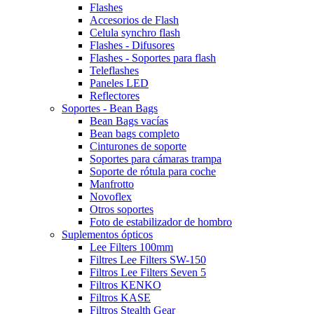
Flashes
Accesorios de Flash
Celula synchro flash
Flashes - Difusores
Flashes - Soportes para flash
Teleflashes
Paneles LED
Reflectores
Soportes - Bean Bags
Bean Bags vacías
Bean bags completo
Cinturones de soporte
Soportes para cámaras trampa
Soporte de rótula para coche
Manfrotto
Novoflex
Otros soportes
Foto de estabilizador de hombro
Suplementos ópticos
Lee Filters 100mm
Filtres Lee Filters SW-150
Filtros Lee Filters Seven 5
Filtros KENKO
Filtros KASE
Filtros Stealth Gear