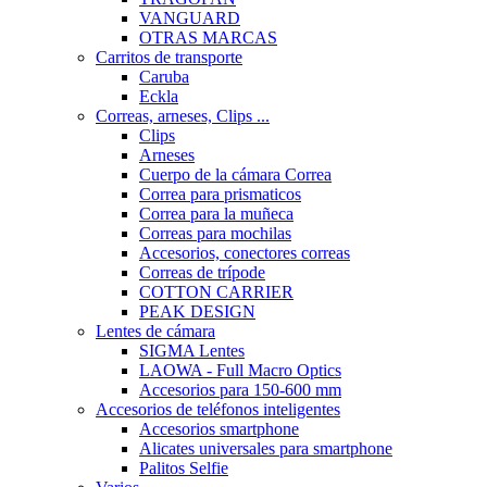
VANGUARD
OTRAS MARCAS
Carritos de transporte
Caruba
Eckla
Correas, arneses, Clips ...
Clips
Arneses
Cuerpo de la cámara Correa
Correa para prismaticos
Correa para la muñeca
Correas para mochilas
Accesorios, conectores correas
Correas de trípode
COTTON CARRIER
PEAK DESIGN
Lentes de cámara
SIGMA Lentes
LAOWA - Full Macro Optics
Accesorios para 150-600 mm
Accesorios de teléfonos inteligentes
Accesorios smartphone
Alicates universales para smartphone
Palitos Selfie