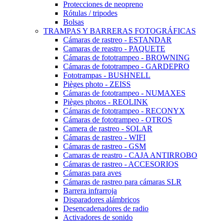
Protecciones de neopreno
Rótulas / tripodes
Bolsas
TRAMPAS Y BARRERAS FOTOGRÁFICAS
Cámaras de rastreo - ESTANDAR
Camaras de reastro - PAQUETE
Cámaras de fototrampeo - BROWNING
Cámaras de fototrampeo - GARDEPRO
Fototrampas - BUSHNELL
Pièges photo - ZEISS
Cámaras de fototrampeo - NUMAXES
Pièges photos - REOLINK
Cámaras de fototrampeo - RECONYX
Cámaras de fototrampeo - OTROS
Camera de rastreo - SOLAR
Cámaras de rastreo - WIFI
Cámaras de rastreo - GSM
Camaras de reastro - CAJA ANTIRROBO
Cámaras de rastreo - ACCESORIOS
Cámaras para aves
Cámaras de rastreo para cámaras SLR
Barrera infrarroja
Disparadores alámbricos
Desencadenadores de radio
Activadores de sonido