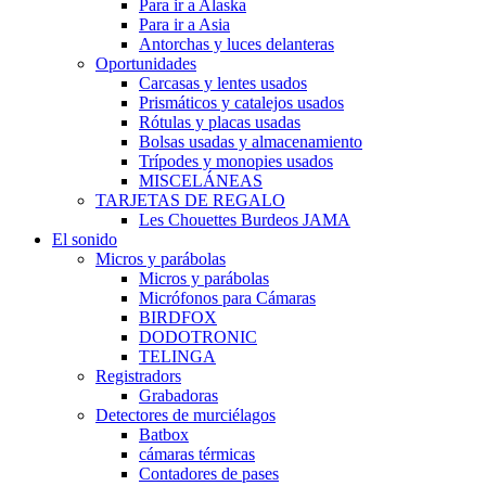
Para ir a Alaska
Para ir a Asia
Antorchas y luces delanteras
Oportunidades
Carcasas y lentes usados
Prismáticos y catalejos usados
Rótulas y placas usadas
Bolsas usadas y almacenamiento
Trípodes y monopies usados
MISCELÁNEAS
TARJETAS DE REGALO
Les Chouettes Burdeos JAMA
El sonido
Micros y parábolas
Micros y parábolas
Micrófonos para Cámaras
BIRDFOX
DODOTRONIC
TELINGA
Registradors
Grabadoras
Detectores de murciélagos
Batbox
cámaras térmicas
Contadores de pases