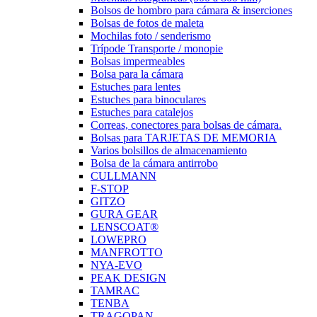
Bolsos de hombro para cámara & inserciones
Bolsas de fotos de maleta
Mochilas foto / senderismo
Trípode Transporte / monopie
Bolsas impermeables
Bolsa para la cámara
Estuches para lentes
Estuches para binoculares
Estuches para catalejos
Correas, conectores para bolsas de cámara.
Bolsas para TARJETAS DE MEMORIA
Varios bolsillos de almacenamiento
Bolsa de la cámara antirrobo
CULLMANN
F-STOP
GITZO
GURA GEAR
LENSCOAT®
LOWEPRO
MANFROTTO
NYA-EVO
PEAK DESIGN
TAMRAC
TENBA
TRAGOPAN