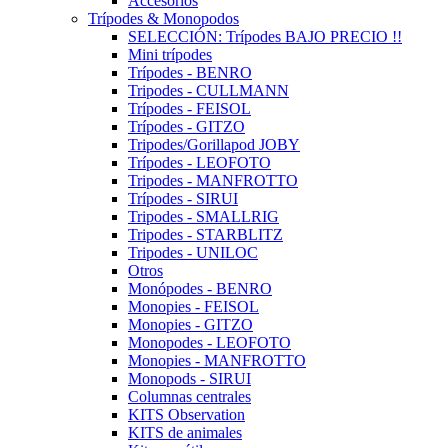
Accesorios
Trípodes & Monopodos
SELECCIÓN: Trípodes BAJO PRECIO !!
Mini trípodes
Trípodes - BENRO
Tripodes - CULLMANN
Trípodes - FEISOL
Trípodes - GITZO
Tripodes/Gorillapod JOBY
Trípodes - LEOFOTO
Tripodes - MANFROTTO
Trípodes - SIRUI
Tripodes - SMALLRIG
Tripodes - STARBLITZ
Tripodes - UNILOC
Otros
Monópodes - BENRO
Monopies - FEISOL
Monopies - GITZO
Monopodes - LEOFOTO
Monopies - MANFROTTO
Monopods - SIRUI
Columnas centrales
KITS Observation
KITS de animales