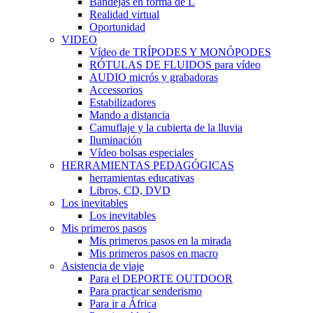
Bandejas en forma de L
Realidad virtual
Oportunidad
VIDEO
Vídeo de TRÍPODES Y MONÓPODES
RÓTULAS DE FLUIDOS para vídeo
AUDIO micrós y grabadoras
Accessorios
Estabilizadores
Mando a distancia
Camuflaje y la cubierta de la lluvia
Iluminación
Vídeo bolsas especiales
HERRAMIENTAS PEDAGÓGICAS
herramientas educativas
Libros, CD, DVD
Los inevitables
Los inevitables
Mis primeros pasos
Mis primeros pasos en la mirada
Mis primeros pasos en macro
Asistencia de viaje
Para el DEPORTE OUTDOOR
Para practicar senderismo
Para ir a África