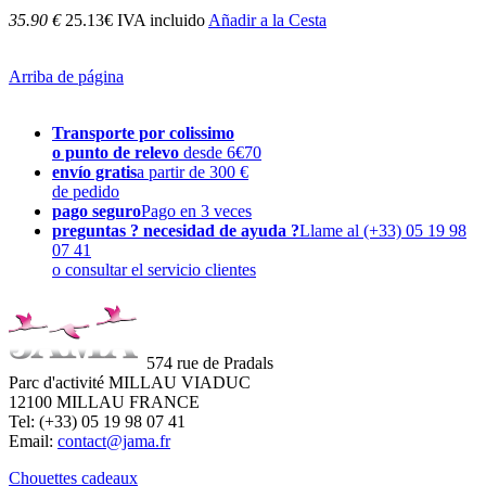
35.90 €
25.13€ IVA incluido
Añadir a la Cesta
Arriba de página
Transporte por colissimo
o punto de relevo
desde 6€70
envío gratis
a partir de 300 €
de pedido
pago seguro
Pago en 3 veces
preguntas ? necesidad de ayuda ?
Llame al (+33) 05 19 98
07 41
o consultar el servicio clientes
574 rue de Pradals
Parc d'activité MILLAU VIADUC
12100 MILLAU FRANCE
Tel: (+33) 05 19 98 07 41
Email:
contact@jama.fr
Chouettes cadeaux