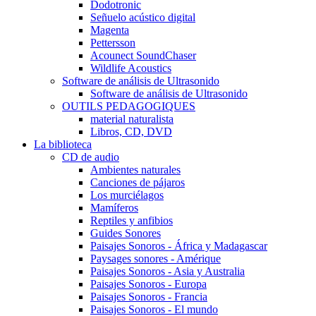
Dodotronic
Señuelo acústico digital
Magenta
Pettersson
Acounect SoundChaser
Wildlife Acoustics
Software de análisis de Ultrasonido
Software de análisis de Ultrasonido
OUTILS PEDAGOGIQUES
material naturalista
Libros, CD, DVD
La biblioteca
CD de audio
Ambientes naturales
Canciones de pájaros
Los murciélagos
Mamíferos
Reptiles y anfibios
Guides Sonores
Paisajes Sonoros - África y Madagascar
Paysages sonores - Amérique
Paisajes Sonoros - Asia y Australia
Paisajes Sonoros - Europa
Paisajes Sonoros - Francia
Paisajes Sonoros - El mundo