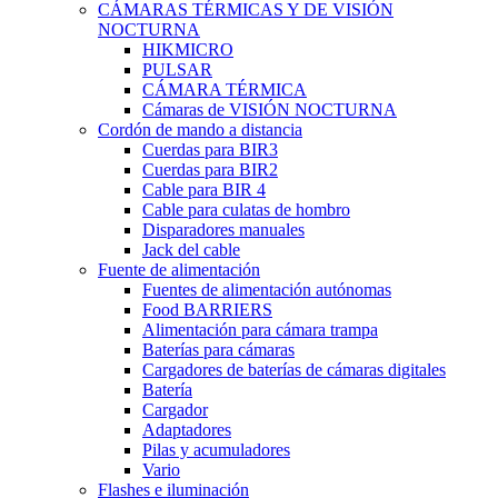
CÁMARAS TÉRMICAS Y DE VISIÓN
NOCTURNA
HIKMICRO
PULSAR
CÁMARA TÉRMICA
Cámaras de VISIÓN NOCTURNA
Cordón de mando a distancia
Cuerdas para BIR3
Cuerdas para BIR2
Cable para BIR 4
Cable para culatas de hombro
Disparadores manuales
Jack del cable
Fuente de alimentación
Fuentes de alimentación autónomas
Food BARRIERS
Alimentación para cámara trampa
Baterías para cámaras
Cargadores de baterías de cámaras digitales
Batería
Cargador
Adaptadores
Pilas y acumuladores
Vario
Flashes e iluminación