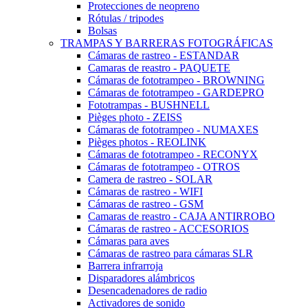
Protecciones de neopreno
Rótulas / tripodes
Bolsas
TRAMPAS Y BARRERAS FOTOGRÁFICAS
Cámaras de rastreo - ESTANDAR
Camaras de reastro - PAQUETE
Cámaras de fototrampeo - BROWNING
Cámaras de fototrampeo - GARDEPRO
Fototrampas - BUSHNELL
Pièges photo - ZEISS
Cámaras de fototrampeo - NUMAXES
Pièges photos - REOLINK
Cámaras de fototrampeo - RECONYX
Cámaras de fototrampeo - OTROS
Camera de rastreo - SOLAR
Cámaras de rastreo - WIFI
Cámaras de rastreo - GSM
Camaras de reastro - CAJA ANTIRROBO
Cámaras de rastreo - ACCESORIOS
Cámaras para aves
Cámaras de rastreo para cámaras SLR
Barrera infrarroja
Disparadores alámbricos
Desencadenadores de radio
Activadores de sonido