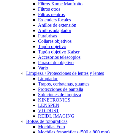
Filtros Xume Manfrotto
Filtros otros
Filtros neutros
Extenders focales
Anillos de extensión
Anillos adaptador
Parabrisas
Collares objetivos
Tapón objetivo
Tapón objetivo Kaiser
Accesorios telescopios
Parasol de objetivo
Vario
Limpieza / Protecciones de lentes y lentes
Limpiador
Trapos, cerbatanas, guantes
Protecciones de pantalla
Soluciones de limpieza
KINETRONICS
LENSPEN
VD DUST
REIDL IMAGING
Bolsas de fotograficas
Mochilas Foto
Mochilas fotográficas (500 a 800 mm)