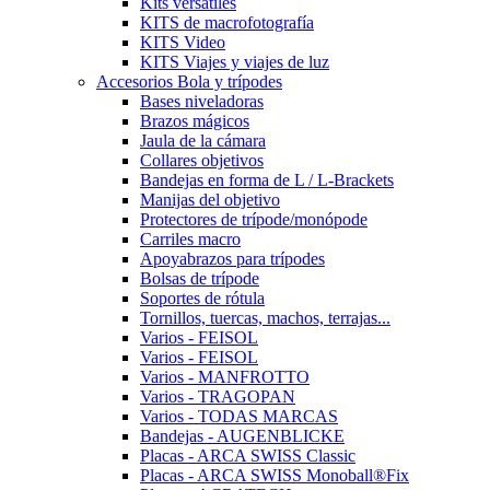
Kits versátiles
KITS de macrofotografía
KITS Video
KITS Viajes y viajes de luz
Accesorios Bola y trípodes
Bases niveladoras
Brazos mágicos
Jaula de la cámara
Collares objetivos
Bandejas en forma de L / L-Brackets
Manijas del objetivo
Protectores de trípode/monópode
Carriles macro
Apoyabrazos para trípodes
Bolsas de trípode
Soportes de rótula
Tornillos, tuercas, machos, terrajas...
Varios - FEISOL
Varios - FEISOL
Varios - MANFROTTO
Varios - TRAGOPAN
Varios - TODAS MARCAS
Bandejas - AUGENBLICKE
Placas - ARCA SWISS Classic
Placas - ARCA SWISS Monoball®Fix