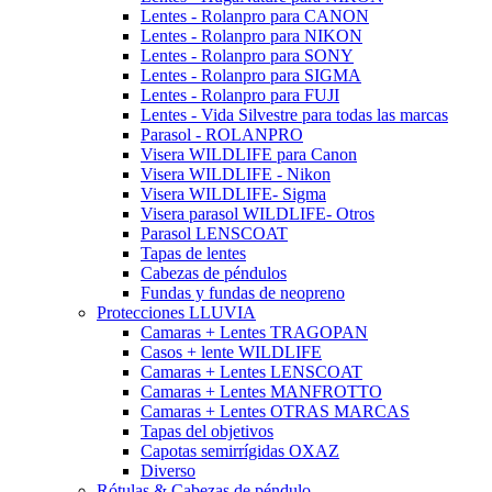
Lentes - Rolanpro para CANON
Lentes - Rolanpro para NIKON
Lentes - Rolanpro para SONY
Lentes - Rolanpro para SIGMA
Lentes - Rolanpro para FUJI
Lentes - Vida Silvestre para todas las marcas
Parasol - ROLANPRO
Visera WILDLIFE para Canon
Visera WILDLIFE - Nikon
Visera WILDLIFE- Sigma
Visera parasol WILDLIFE- Otros
Parasol LENSCOAT
Tapas de lentes
Cabezas de péndulos
Fundas y fundas de neopreno
Protecciones LLUVIA
Camaras + Lentes TRAGOPAN
Casos + lente WILDLIFE
Camaras + Lentes LENSCOAT
Camaras + Lentes MANFROTTO
Camaras + Lentes OTRAS MARCAS
Tapas del objetivos
Capotas semirrígidas OXAZ
Diverso
Rótulas & Cabezas de péndulo