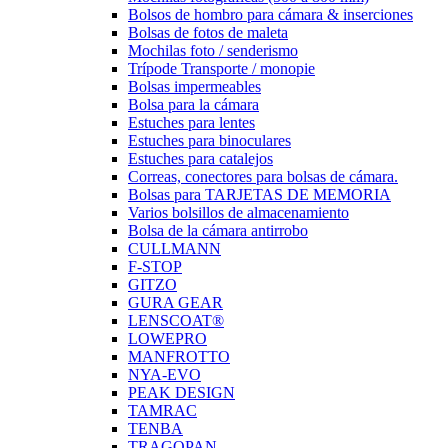
Bolsos de hombro para cámara & inserciones
Bolsas de fotos de maleta
Mochilas foto / senderismo
Trípode Transporte / monopie
Bolsas impermeables
Bolsa para la cámara
Estuches para lentes
Estuches para binoculares
Estuches para catalejos
Correas, conectores para bolsas de cámara.
Bolsas para TARJETAS DE MEMORIA
Varios bolsillos de almacenamiento
Bolsa de la cámara antirrobo
CULLMANN
F-STOP
GITZO
GURA GEAR
LENSCOAT®
LOWEPRO
MANFROTTO
NYA-EVO
PEAK DESIGN
TAMRAC
TENBA
TRAGOPAN