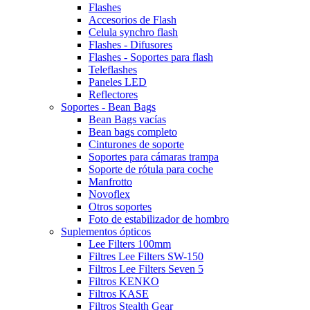
Flashes
Accesorios de Flash
Celula synchro flash
Flashes - Difusores
Flashes - Soportes para flash
Teleflashes
Paneles LED
Reflectores
Soportes - Bean Bags
Bean Bags vacías
Bean bags completo
Cinturones de soporte
Soportes para cámaras trampa
Soporte de rótula para coche
Manfrotto
Novoflex
Otros soportes
Foto de estabilizador de hombro
Suplementos ópticos
Lee Filters 100mm
Filtres Lee Filters SW-150
Filtros Lee Filters Seven 5
Filtros KENKO
Filtros KASE
Filtros Stealth Gear