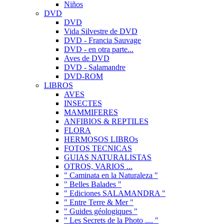
Niños
DVD
DVD
Vida Silvestre de DVD
DVD - Francia Sauvage
DVD - en otra parte...
Aves de DVD
DVD - Salamandre
DVD-ROM
LIBROS
AVES
INSECTES
MAMMIFERES
ANFIBIOS & REPTILES
FLORA
HERMOSOS LIBROs
FOTOS TECNICAS
GUIAS NATURALISTAS
OTROS, VARIOS ...
" Caminata en la Naturaleza "
" Belles Balades "
" Ediciones SALAMANDRA "
" Entre Terre & Mer "
" Guides géologiques "
" Les Secrets de la Photo .... "