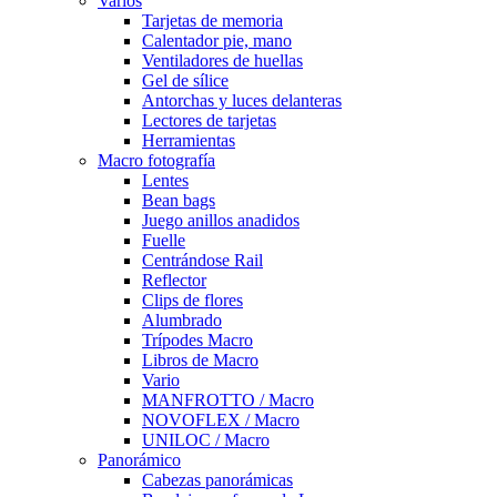
Varios
Tarjetas de memoria
Calentador pie, mano
Ventiladores de huellas
Gel de sílice
Antorchas y luces delanteras
Lectores de tarjetas
Herramientas
Macro fotografía
Lentes
Bean bags
Juego anillos anadidos
Fuelle
Centrándose Rail
Reflector
Clips de flores
Alumbrado
Trípodes Macro
Libros de Macro
Vario
MANFROTTO / Macro
NOVOFLEX / Macro
UNILOC / Macro
Panorámico
Cabezas panorámicas