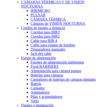
CÁMARAS TÉRMICAS Y DE VISIÓN
NOCTURNA
HIKMICRO
PULSAR
CÁMARA TÉRMICA
Cámaras de VISIÓN NOCTURNA
Cordón de mando a distancia
Cuerdas para BIR3
Cuerdas para BIR2
Cable para BIR 4
Cable para culatas de hombro
Disparadores manuales
Jack del cable
Fuente de alimentación
Fuentes de alimentación autónomas
Food BARRIERS
Alimentación para cámara trampa
Baterías para cámaras
Cargadores de baterías de cámaras digitales
Batería
Cargador
Adaptadores
Pilas y acumuladores
Vario
Flashes e iluminación