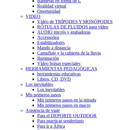
Bandejas en forma de L
Realidad virtual
Oportunidad
VIDEO
Vídeo de TRÍPODES Y MONÓPODES
RÓTULAS DE FLUIDOS para vídeo
AUDIO micrós y grabadoras
Accessorios
Estabilizadores
Mando a distancia
Camuflaje y la cubierta de la lluvia
Iluminación
Vídeo bolsas especiales
HERRAMIENTAS PEDAGÓGICAS
herramientas educativas
Libros, CD, DVD
Los inevitables
Los inevitables
Mis primeros pasos
Mis primeros pasos en la mirada
Mis primeros pasos en macro
Asistencia de viaje
Para el DEPORTE OUTDOOR
Para practicar senderismo
Para ir a África