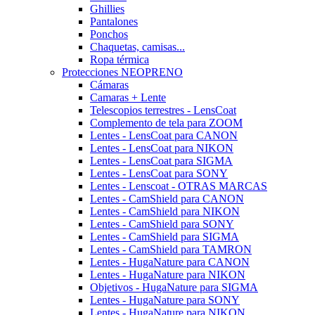
Ghillies
Pantalones
Ponchos
Chaquetas, camisas...
Ropa térmica
Protecciones NEOPRENO
Cámaras
Camaras + Lente
Telescopios terrestres - LensCoat
Complemento de tela para ZOOM
Lentes - LensCoat para CANON
Lentes - LensCoat para NIKON
Lentes - LensCoat para SIGMA
Lentes - LensCoat para SONY
Lentes - Lenscoat - OTRAS MARCAS
Lentes - CamShield para CANON
Lentes - CamShield para NIKON
Lentes - CamShield para SONY
Lentes - CamShield para SIGMA
Lentes - CamShield para TAMRON
Lentes - HugaNature para CANON
Lentes - HugaNature para NIKON
Objetivos - HugaNature para SIGMA
Lentes - HugaNature para SONY
Lentes - HugaNature para NIKON