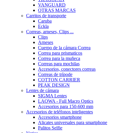
VANGUARD
OTRAS MARCAS
Carritos de transporte
Caruba
Eckla
Correas, arneses, Clips ...
Clips
Arneses
Cuerpo de la cámara Correa
Correa para prismaticos
Correa para la muñeca
Correas para mochilas
Accesorios, conectores correas
Correas de trípode
COTTON CARRIER
PEAK DESIGN
Lentes de cámara
SIGMA Lentes
LAOWA - Full Macro Optics
Accesorios para 150-600 mm
Accesorios de teléfonos inteligentes
Accesorios smartphone
Alicates universales para smartphone
Palitos Selfie