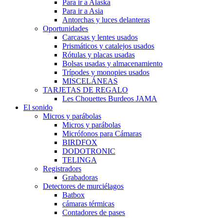
Para ir a Alaska
Para ir a Asia
Antorchas y luces delanteras
Oportunidades
Carcasas y lentes usados
Prismáticos y catalejos usados
Rótulas y placas usadas
Bolsas usadas y almacenamiento
Trípodes y monopies usados
MISCELÁNEAS
TARJETAS DE REGALO
Les Chouettes Burdeos JAMA
El sonido
Micros y parábolas
Micros y parábolas
Micrófonos para Cámaras
BIRDFOX
DODOTRONIC
TELINGA
Registradors
Grabadoras
Detectores de murciélagos
Batbox
cámaras térmicas
Contadores de pases