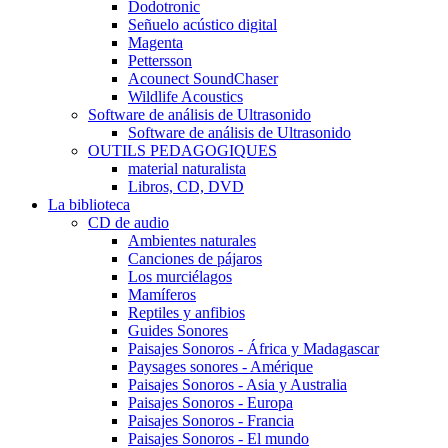
Dodotronic
Señuelo acústico digital
Magenta
Pettersson
Acounect SoundChaser
Wildlife Acoustics
Software de análisis de Ultrasonido
Software de análisis de Ultrasonido
OUTILS PEDAGOGIQUES
material naturalista
Libros, CD, DVD
La biblioteca
CD de audio
Ambientes naturales
Canciones de pájaros
Los murciélagos
Mamíferos
Reptiles y anfibios
Guides Sonores
Paisajes Sonoros - África y Madagascar
Paysages sonores - Amérique
Paisajes Sonoros - Asia y Australia
Paisajes Sonoros - Europa
Paisajes Sonoros - Francia
Paisajes Sonoros - El mundo