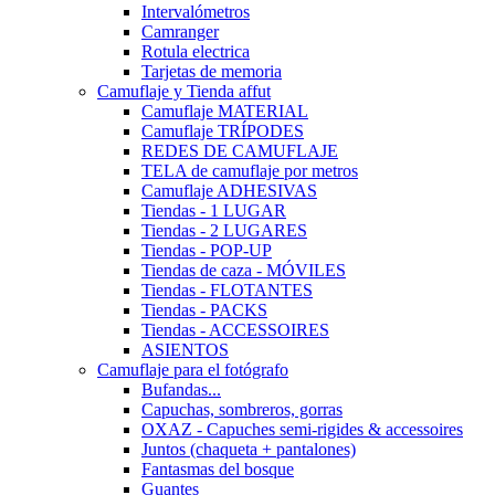
Intervalómetros
Camranger
Rotula electrica
Tarjetas de memoria
Camuflaje y Tienda affut
Camuflaje MATERIAL
Camuflaje TRÍPODES
REDES DE CAMUFLAJE
TELA de camuflaje por metros
Camuflaje ADHESIVAS
Tiendas - 1 LUGAR
Tiendas - 2 LUGARES
Tiendas - POP-UP
Tiendas de caza - MÓVILES
Tiendas - FLOTANTES
Tiendas - PACKS
Tiendas - ACCESSOIRES
ASIENTOS
Camuflaje para el fotógrafo
Bufandas...
Capuchas, sombreros, gorras
OXAZ - Capuches semi-rigides & accessoires
Juntos (chaqueta + pantalones)
Fantasmas del bosque
Guantes