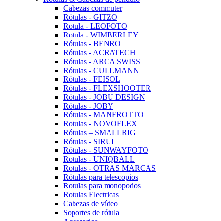
Cabezas commuter
Rótulas - GITZO
Rotula - LEOFOTO
Rotula - WIMBERLEY
Rótulas - BENRO
Rótulas - ACRATECH
Rótulas - ARCA SWISS
Rótulas - CULLMANN
Rótulas - FEISOL
Rótulas - FLEXSHOOTER
Rótulas - JOBU DESIGN
Rótulas - JOBY
Rótulas - MANFROTTO
Rotulas - NOVOFLEX
Rótulas – SMALLRIG
Rótulas - SIRUI
Rótulas - SUNWAYFOTO
Rotulas - UNIQBALL
Rotulas - OTRAS MARCAS
Rótulas para telescopios
Rotulas para monopodos
Rotulas Electricas
Cabezas de vídeo
Soportes de rótula