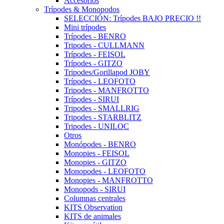
Accesorios
Trípodes & Monopodos
SELECCIÓN: Trípodes BAJO PRECIO !!
Mini trípodes
Trípodes - BENRO
Tripodes - CULLMANN
Trípodes - FEISOL
Trípodes - GITZO
Tripodes/Gorillapod JOBY
Trípodes - LEOFOTO
Tripodes - MANFROTTO
Trípodes - SIRUI
Tripodes - SMALLRIG
Tripodes - STARBLITZ
Tripodes - UNILOC
Otros
Monópodes - BENRO
Monopies - FEISOL
Monopies - GITZO
Monopodes - LEOFOTO
Monopies - MANFROTTO
Monopods - SIRUI
Columnas centrales
KITS Observation
KITS de animales