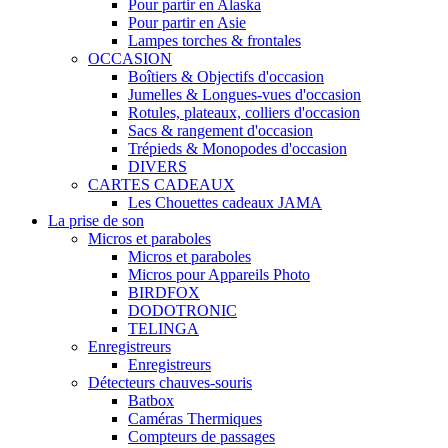
Pour partir en Alaska
Pour partir en Asie
Lampes torches & frontales
OCCASION
Boîtiers & Objectifs d'occasion
Jumelles & Longues-vues d'occasion
Rotules, plateaux, colliers d'occasion
Sacs & rangement d'occasion
Trépieds & Monopodes d'occasion
DIVERS
CARTES CADEAUX
Les Chouettes cadeaux JAMA
La prise de son
Micros et paraboles
Micros et paraboles
Micros pour Appareils Photo
BIRDFOX
DODOTRONIC
TELINGA
Enregistreurs
Enregistreurs
Détecteurs chauves-souris
Batbox
Caméras Thermiques
Compteurs de passages