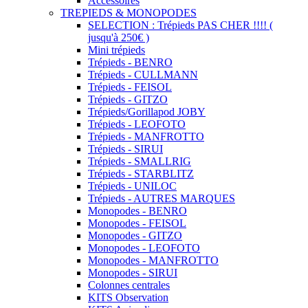
Accessoires
TREPIEDS & MONOPODES
SELECTION : Trépieds PAS CHER !!!! (
jusqu'à 250€ )
Mini trépieds
Trépieds - BENRO
Trépieds - CULLMANN
Trépieds - FEISOL
Trépieds - GITZO
Trépieds/Gorillapod JOBY
Trépieds - LEOFOTO
Trépieds - MANFROTTO
Trépieds - SIRUI
Trépieds - SMALLRIG
Trépieds - STARBLITZ
Trépieds - UNILOC
Trépieds - AUTRES MARQUES
Monopodes - BENRO
Monopodes - FEISOL
Monopodes - GITZO
Monopodes - LEOFOTO
Monopodes - MANFROTTO
Monopodes - SIRUI
Colonnes centrales
KITS Observation