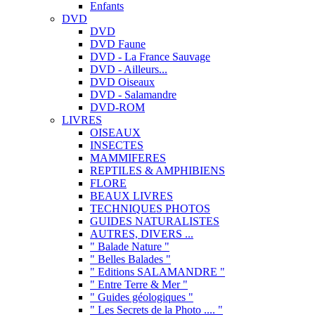
Enfants
DVD
DVD
DVD Faune
DVD - La France Sauvage
DVD - Ailleurs...
DVD Oiseaux
DVD - Salamandre
DVD-ROM
LIVRES
OISEAUX
INSECTES
MAMMIFERES
REPTILES & AMPHIBIENS
FLORE
BEAUX LIVRES
TECHNIQUES PHOTOS
GUIDES NATURALISTES
AUTRES, DIVERS ...
" Balade Nature "
" Belles Balades "
" Editions SALAMANDRE "
" Entre Terre & Mer "
" Guides géologiques "
" Les Secrets de la Photo .... "