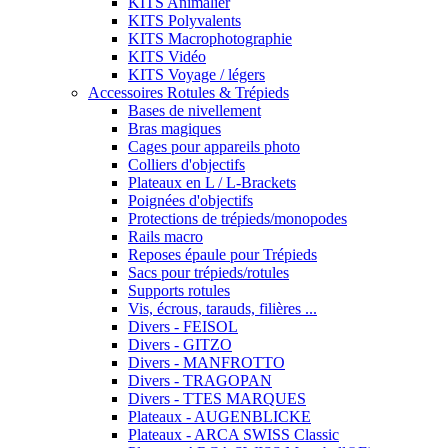
KITS Animalier
KITS Polyvalents
KITS Macrophotographie
KITS Vidéo
KITS Voyage / légers
Accessoires Rotules & Trépieds
Bases de nivellement
Bras magiques
Cages pour appareils photo
Colliers d'objectifs
Plateaux en L / L-Brackets
Poignées d'objectifs
Protections de trépieds/monopodes
Rails macro
Reposes épaule pour Trépieds
Sacs pour trépieds/rotules
Supports rotules
Vis, écrous, tarauds, filières ...
Divers - FEISOL
Divers - GITZO
Divers - MANFROTTO
Divers - TRAGOPAN
Divers - TTES MARQUES
Plateaux - AUGENBLICKE
Plateaux - ARCA SWISS Classic