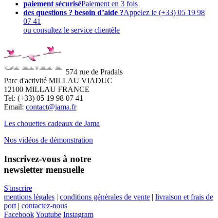
paiement sécurisé
Paiement en 3 fois
des questions ? besoin d’aide ?
Appelez le (+33) 05 19 98
07 41
ou consultez le service clientèle
574 rue de Pradals
Parc d'activité MILLAU VIADUC
12100 MILLAU FRANCE
Tel: (+33) 05 19 98 07 41
Email:
contact@jama.fr
Les chouettes cadeaux de Jama
Nos vidéos de démonstration
Inscrivez-vous à notre
newsletter mensuelle
S'inscrire
mentions légales
|
conditions générales de vente
|
livraison et frais de
port
|
contactez-nous
Facebook
Youtube
Instagram