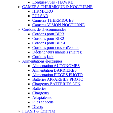
Longues-vues - HAWKE
CAMERA THERMIQUE & NOCTURNE
HIKMICRO
PULSAR
Caméras THERMIQUES
Caméras VISION NOCTURNE
Cordons de télécommandes
Cordons pour BIR3
Cordons pour BIR2
Cordons pour BIR 4
Cordons pour crosse d'épaule
Déclencheurs manuels (filaires)
Cordons jack
Alimentations électriques
Alimentation AUTONOMES
Alimentation BARRIERES
Alimentation PIEGES PHOTO
Batteries APPAREILS PHOTO
Chargeurs BATTERIES APN
Batteries
Chargeurs
Adaptateurs
Piles et accus
Divers
FLASH & Éclairage