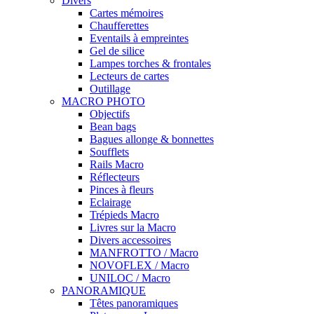
Divers
Cartes mémoires
Chaufferettes
Eventails à empreintes
Gel de silice
Lampes torches & frontales
Lecteurs de cartes
Outillage
MACRO PHOTO
Objectifs
Bean bags
Bagues allonge & bonnettes
Soufflets
Rails Macro
Réflecteurs
Pinces à fleurs
Eclairage
Trépieds Macro
Livres sur la Macro
Divers accessoires
MANFROTTO / Macro
NOVOFLEX / Macro
UNILOC / Macro
PANORAMIQUE
Têtes panoramiques