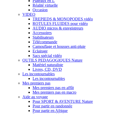
Plateaux en L
Réalité virtuelle
Occasion
VIDEO
TREPIEDS & MONOPODES vidéo
ROTULES FLUIDES pour vidéo
AUDIO micros & enregistreurs
Accessoires
Stabilisateurs
Télécommande
Camouflage et housses anti-pluie
Eclairage
Sacs spécial vidéo
OUTILS PEDAGOGIQUES Nature
Matériel naturaliste
Livres, CD, DVD
Les incontournables
Les incontournables
Mes premiers pas
Mes premiers pas en affût
Mes premiers pas en macro
Aide au voyage
Pour SPORT & AVENTURE Nature
Pour partir en randonnée
Pour partir en Afrique