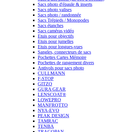
Sacs photo d'épaule & inserts
Sacs photo valises
Sacs photo / randonnée
Sacs Trépieds / Monopodes
Sacs étanches
Sacs caméras vidéo
Etuis pour objectifs
Etuis pour jumelles
Etuis pour longues-vues
Sangles, connecteurs de sacs
Pochettes Cartes Mémoire
Pochettes de rangement divers
Antivols pour sacs photo
CULLMANN
F-STOP
GITZO
GURA GEAR
LENSCOAT®
LOWEPRO
MANFROTTO
NYA-EVO
PEAK DESIGN
TAMRAC
TENBA
TRAGOPAN