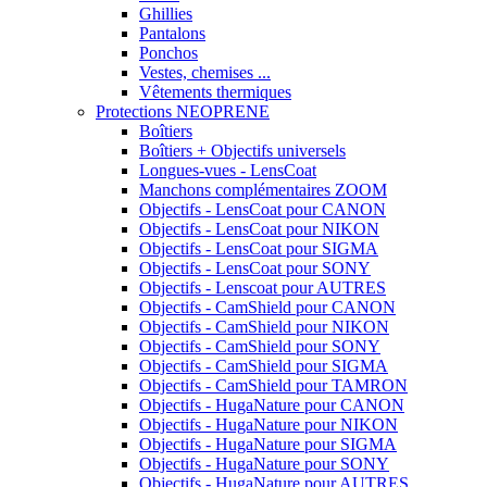
Ghillies
Pantalons
Ponchos
Vestes, chemises ...
Vêtements thermiques
Protections NEOPRENE
Boîtiers
Boîtiers + Objectifs universels
Longues-vues - LensCoat
Manchons complémentaires ZOOM
Objectifs - LensCoat pour CANON
Objectifs - LensCoat pour NIKON
Objectifs - LensCoat pour SIGMA
Objectifs - LensCoat pour SONY
Objectifs - Lenscoat pour AUTRES
Objectifs - CamShield pour CANON
Objectifs - CamShield pour NIKON
Objectifs - CamShield pour SONY
Objectifs - CamShield pour SIGMA
Objectifs - CamShield pour TAMRON
Objectifs - HugaNature pour CANON
Objectifs - HugaNature pour NIKON
Objectifs - HugaNature pour SIGMA
Objectifs - HugaNature pour SONY
Objectifs - HugaNature pour AUTRES