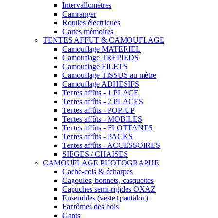
Intervallomètres
Camranger
Rotules électriques
Cartes mémoires
TENTES AFFUT & CAMOUFLAGE
Camouflage MATERIEL
Camouflage TREPIEDS
Camouflage FILETS
Camouflage TISSUS au mètre
Camouflage ADHESIFS
Tentes affûts - 1 PLACE
Tentes affûts - 2 PLACES
Tentes affûts - POP-UP
Tentes affûts - MOBILES
Tentes affûts - FLOTTANTS
Tentes affûts - PACKS
Tentes affûts - ACCESSOIRES
SIEGES / CHAISES
CAMOUFLAGE PHOTOGRAPHE
Cache-cols & écharpes
Cagoules, bonnets, casquettes
Capuches semi-rigides OXAZ
Ensembles (veste+pantalon)
Fantômes des bois
Gants