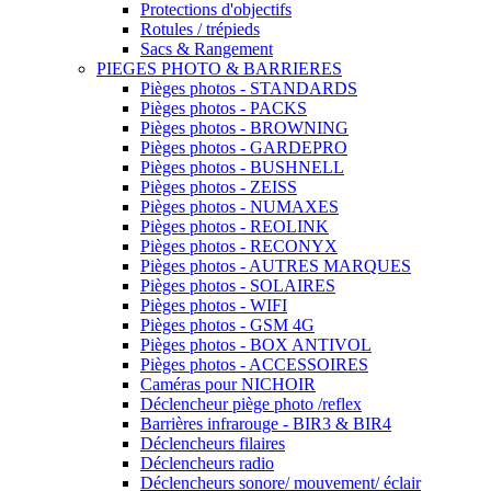
Protections d'objectifs
Rotules / trépieds
Sacs & Rangement
PIEGES PHOTO & BARRIERES
Pièges photos - STANDARDS
Pièges photos - PACKS
Pièges photos - BROWNING
Pièges photos - GARDEPRO
Pièges photos - BUSHNELL
Pièges photos - ZEISS
Pièges photos - NUMAXES
Pièges photos - REOLINK
Pièges photos - RECONYX
Pièges photos - AUTRES MARQUES
Pièges photos - SOLAIRES
Pièges photos - WIFI
Pièges photos - GSM 4G
Pièges photos - BOX ANTIVOL
Pièges photos - ACCESSOIRES
Caméras pour NICHOIR
Déclencheur piège photo /reflex
Barrières infrarouge - BIR3 & BIR4
Déclencheurs filaires
Déclencheurs radio
Déclencheurs sonore/ mouvement/ éclair