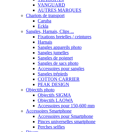
VANGUARD
AUTRES MARQUES
Chariots de transport
Caruba
Eckla
Sangles, Harnais, Clips ...
Fixations bretelles / ceintures
Harnais
Sangles appareils photo
Sangles jumelles
Sangles de poignet
Sangles de sacs photo
Accessoires pour sangles
Sangles trépieds
COTTON CARRIER
PEAK DESIGN
Objectifs photo
Objectifs SIGMA
Objectifs LAOWA
Accessoires pour 150-600 mm
Accessoires Smartphone
Accessoires pour Smartphone
Pinces universelles smartphone
Perches selfies