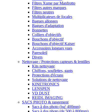
Filtres Xume par Manfrotto
Filtres autres marques
Filtres neutres
Multiplicateurs de focales
Bagues allonges
Bagues d'adaptation
Bonnettes
Colliers d'objectifs
Bouchons d'objectif
Bouchons d'objectif Kaiser
Accessoires longues vues
Paresoleil
Divers
Nettoyage / Protections capteurs & lentilles
Kits nettoyage
Chiffons, souflettes, gants
Protections d'écrans
Solutions de nettoyage
KINETRONICS
LENSPEN
VD DUST
REIDL IMAGING
SACS PHOTO & rangement
Sacs à dos photo (jsq' 400mm)
Sacs à dos photo (de 500 à 800mm)