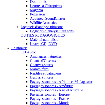
Dodotronic
Leurres à Chiroptères
Magenta
Pettersson
Acounect SoundChaser
Wildlife Acoustics
Logiciels d’analyse ultrasons
Logiciels d’analyse ultra sons
OUTILS PEDAGOGIQUES
Matériel naturaliste
Livres, CD, DVD
La librairie
CD Audio
Ambiances naturelles
Chants d'Oiseaux
Chauves-souris
Mammifères
Reptiles et batraciens
Guides Sonores
Paysages sonores - Afrique et Madagascar
Paysages sonores - Amérique
Paysages sonores - Asie et Australie
Paysages sonores - Europe
Paysages sonores - France
Paysages sonores - Monde