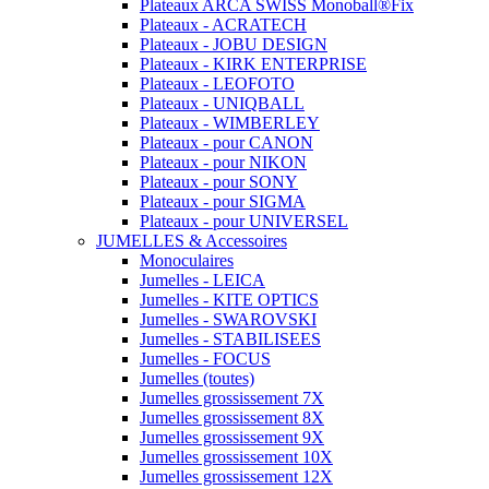
Plateaux ARCA SWISS Monoball®Fix
Plateaux - ACRATECH
Plateaux - JOBU DESIGN
Plateaux - KIRK ENTERPRISE
Plateaux - LEOFOTO
Plateaux - UNIQBALL
Plateaux - WIMBERLEY
Plateaux - pour CANON
Plateaux - pour NIKON
Plateaux - pour SONY
Plateaux - pour SIGMA
Plateaux - pour UNIVERSEL
JUMELLES & Accessoires
Monoculaires
Jumelles - LEICA
Jumelles - KITE OPTICS
Jumelles - SWAROVSKI
Jumelles - STABILISEES
Jumelles - FOCUS
Jumelles (toutes)
Jumelles grossissement 7X
Jumelles grossissement 8X
Jumelles grossissement 9X
Jumelles grossissement 10X
Jumelles grossissement 12X