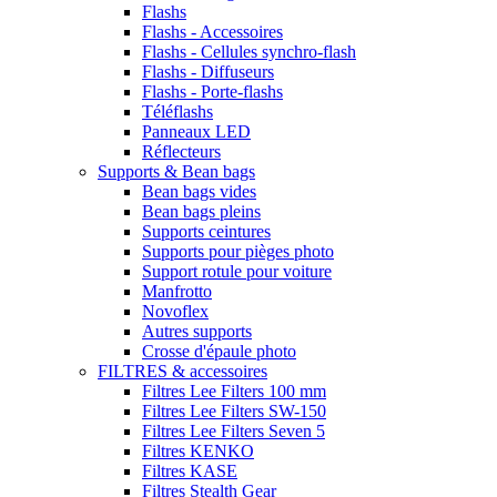
Flashs
Flashs - Accessoires
Flashs - Cellules synchro-flash
Flashs - Diffuseurs
Flashs - Porte-flashs
Téléflashs
Panneaux LED
Réflecteurs
Supports & Bean bags
Bean bags vides
Bean bags pleins
Supports ceintures
Supports pour pièges photo
Support rotule pour voiture
Manfrotto
Novoflex
Autres supports
Crosse d'épaule photo
FILTRES & accessoires
Filtres Lee Filters 100 mm
Filtres Lee Filters SW-150
Filtres Lee Filters Seven 5
Filtres KENKO
Filtres KASE
Filtres Stealth Gear