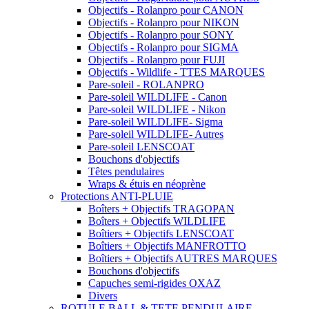
Objectifs - Rolanpro pour CANON
Objectifs - Rolanpro pour NIKON
Objectifs - Rolanpro pour SONY
Objectifs - Rolanpro pour SIGMA
Objectifs - Rolanpro pour FUJI
Objectifs - Wildlife - TTES MARQUES
Pare-soleil - ROLANPRO
Pare-soleil WILDLIFE - Canon
Pare-soleil WILDLIFE - Nikon
Pare-soleil WILDLIFE- Sigma
Pare-soleil WILDLIFE- Autres
Pare-soleil LENSCOAT
Bouchons d'objectifs
Têtes pendulaires
Wraps & étuis en néoprène
Protections ANTI-PLUIE
Boîters + Objectifs TRAGOPAN
Boîters + Objectifs WILDLIFE
Boîtiers + Objectifs LENSCOAT
Boîtiers + Objectifs MANFROTTO
Boîtiers + Objectifs AUTRES MARQUES
Bouchons d'objectifs
Capuches semi-rigides OXAZ
Divers
ROTULE BALL & TETE PENDULAIRE