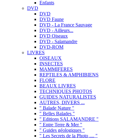
Enfants
DVD
DVD
DVD Faune
DVD - La France Sauvage
DVD - Ailleurs...
DVD Oiseaux
DVD - Salamandre
DVD-ROM
LIVRES
OISEAUX
INSECTES
MAMMIFERES
REPTILES & AMPHIBIENS
FLORE
BEAUX LIVRES
TECHNIQUES PHOTOS
GUIDES NATURALISTES
AUTRES, DIVERS ...
" Balade Nature "
" Belles Balades "
" Editions SALAMANDRE "
" Entre Terre & Mer "
" Guides géologiques "
" Les Secrets de la Photo .... "