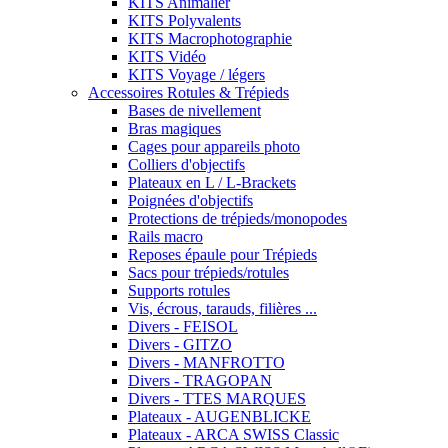
KITS Animalier
KITS Polyvalents
KITS Macrophotographie
KITS Vidéo
KITS Voyage / légers
Accessoires Rotules & Trépieds
Bases de nivellement
Bras magiques
Cages pour appareils photo
Colliers d'objectifs
Plateaux en L / L-Brackets
Poignées d'objectifs
Protections de trépieds/monopodes
Rails macro
Reposes épaule pour Trépieds
Sacs pour trépieds/rotules
Supports rotules
Vis, écrous, tarauds, filières ...
Divers - FEISOL
Divers - GITZO
Divers - MANFROTTO
Divers - TRAGOPAN
Divers - TTES MARQUES
Plateaux - AUGENBLICKE
Plateaux - ARCA SWISS Classic