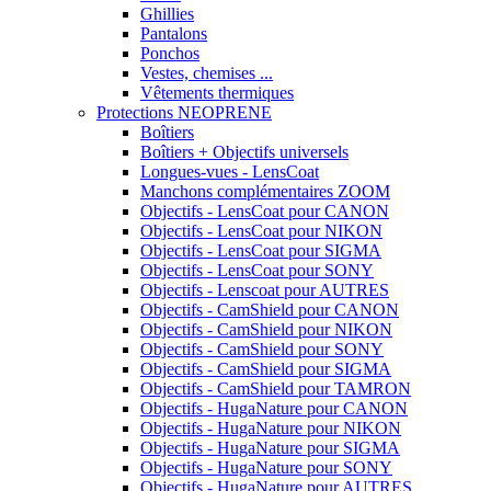
Ghillies
Pantalons
Ponchos
Vestes, chemises ...
Vêtements thermiques
Protections NEOPRENE
Boîtiers
Boîtiers + Objectifs universels
Longues-vues - LensCoat
Manchons complémentaires ZOOM
Objectifs - LensCoat pour CANON
Objectifs - LensCoat pour NIKON
Objectifs - LensCoat pour SIGMA
Objectifs - LensCoat pour SONY
Objectifs - Lenscoat pour AUTRES
Objectifs - CamShield pour CANON
Objectifs - CamShield pour NIKON
Objectifs - CamShield pour SONY
Objectifs - CamShield pour SIGMA
Objectifs - CamShield pour TAMRON
Objectifs - HugaNature pour CANON
Objectifs - HugaNature pour NIKON
Objectifs - HugaNature pour SIGMA
Objectifs - HugaNature pour SONY
Objectifs - HugaNature pour AUTRES