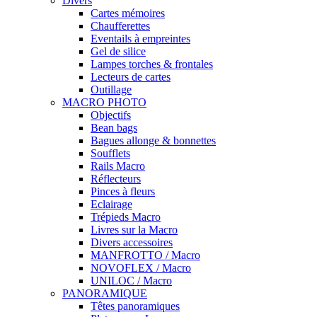
Divers
Cartes mémoires
Chaufferettes
Eventails à empreintes
Gel de silice
Lampes torches & frontales
Lecteurs de cartes
Outillage
MACRO PHOTO
Objectifs
Bean bags
Bagues allonge & bonnettes
Soufflets
Rails Macro
Réflecteurs
Pinces à fleurs
Eclairage
Trépieds Macro
Livres sur la Macro
Divers accessoires
MANFROTTO / Macro
NOVOFLEX / Macro
UNILOC / Macro
PANORAMIQUE
Têtes panoramiques