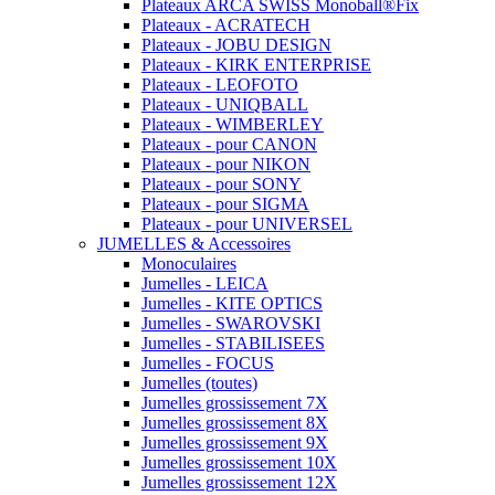
Plateaux ARCA SWISS Monoball®Fix
Plateaux - ACRATECH
Plateaux - JOBU DESIGN
Plateaux - KIRK ENTERPRISE
Plateaux - LEOFOTO
Plateaux - UNIQBALL
Plateaux - WIMBERLEY
Plateaux - pour CANON
Plateaux - pour NIKON
Plateaux - pour SONY
Plateaux - pour SIGMA
Plateaux - pour UNIVERSEL
JUMELLES & Accessoires
Monoculaires
Jumelles - LEICA
Jumelles - KITE OPTICS
Jumelles - SWAROVSKI
Jumelles - STABILISEES
Jumelles - FOCUS
Jumelles (toutes)
Jumelles grossissement 7X
Jumelles grossissement 8X
Jumelles grossissement 9X
Jumelles grossissement 10X
Jumelles grossissement 12X