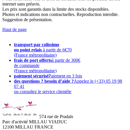
internet sans préavis.
Les prix sont garantis dans la limite des stocks disponibles.
Photos et indications non contractuelles. Reproduction interdite.
Suggestion de présentation.
Haut de page
transport par colissimo
ou point relais
à partir de 6€70
(France métropolitaine)
frais de port offerts
à partir de 300€
de commande
(France métropolitaine)
paiement sécurisé
Paiement en 3 fois
des questions ? besoin d’aide ?
Appelez le (+33) 05 19 98
07 41
ou consultez le service clientèle
574 rue de Pradals
Parc d'activité MILLAU VIADUC
12100 MILLAU FRANCE