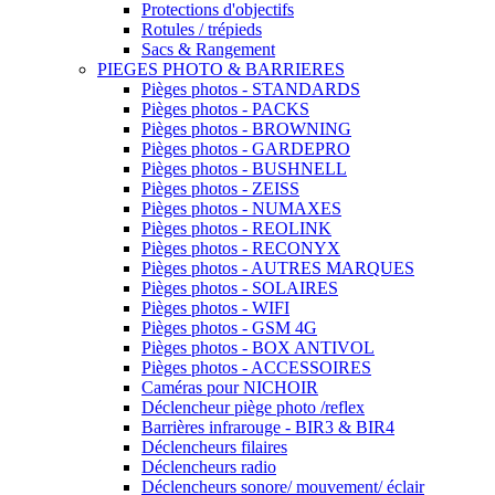
Protections d'objectifs
Rotules / trépieds
Sacs & Rangement
PIEGES PHOTO & BARRIERES
Pièges photos - STANDARDS
Pièges photos - PACKS
Pièges photos - BROWNING
Pièges photos - GARDEPRO
Pièges photos - BUSHNELL
Pièges photos - ZEISS
Pièges photos - NUMAXES
Pièges photos - REOLINK
Pièges photos - RECONYX
Pièges photos - AUTRES MARQUES
Pièges photos - SOLAIRES
Pièges photos - WIFI
Pièges photos - GSM 4G
Pièges photos - BOX ANTIVOL
Pièges photos - ACCESSOIRES
Caméras pour NICHOIR
Déclencheur piège photo /reflex
Barrières infrarouge - BIR3 & BIR4
Déclencheurs filaires
Déclencheurs radio
Déclencheurs sonore/ mouvement/ éclair