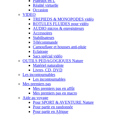
Plateaux en L
Réalité virtuelle
Occasion
VIDEO
TREPIEDS & MONOPODES vidéo
ROTULES FLUIDES pour vidéo
AUDIO micros & enregistreurs
Accessoires
Stabilisateurs
Télécommande
Camouflage et housses anti-pluie
Eclairage
Sacs spécial vidéo
OUTILS PEDAGOGIQUES Nature
Matériel naturaliste
Livres, CD, DVD
Les incontournables
Les incontournables
Mes premiers pas
Mes premiers pas en affût
Mes premiers pas en macro
Aide au voyage
Pour SPORT & AVENTURE Nature
Pour partir en randonnée
Pour partir en Afrique