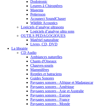
Dodotronic
Leurres à Chiroptères
Magenta
Pettersson
Acounect SoundChaser
Wildlife Acoustics
Logiciels d’analyse ultrasons
Logiciels d’analyse ultra sons
OUTILS PEDAGOGIQUES
Matériel naturaliste
Livres, CD, DVD
La librairie
CD Audio
Ambiances naturelles
Chants d'Oiseaux
Chauves-souris
Mammifères
Reptiles et batraciens
Guides Sonores
Paysages sonores - Afrique et Madagascar
Paysages sonores - Amérique
Paysages sonores - Asie et Australie
Paysages sonores - Europe
Paysages sonores - France
Paysages sonores - Monde