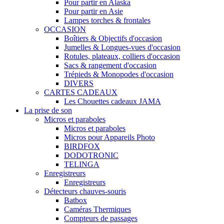
Pour partir en Alaska
Pour partir en Asie
Lampes torches & frontales
OCCASION
Boîtiers & Objectifs d'occasion
Jumelles & Longues-vues d'occasion
Rotules, plateaux, colliers d'occasion
Sacs & rangement d'occasion
Trépieds & Monopodes d'occasion
DIVERS
CARTES CADEAUX
Les Chouettes cadeaux JAMA
La prise de son
Micros et paraboles
Micros et paraboles
Micros pour Appareils Photo
BIRDFOX
DODOTRONIC
TELINGA
Enregistreurs
Enregistreurs
Détecteurs chauves-souris
Batbox
Caméras Thermiques
Compteurs de passages