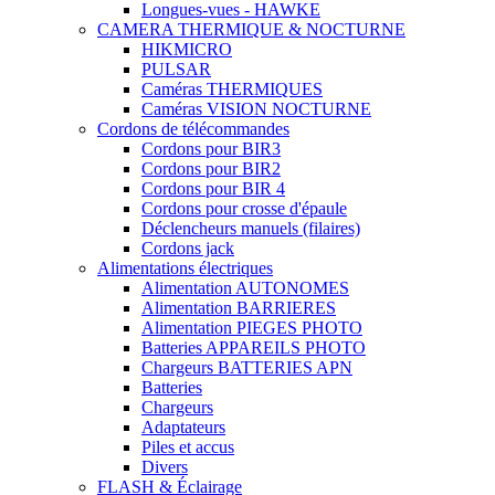
Longues-vues - HAWKE
CAMERA THERMIQUE & NOCTURNE
HIKMICRO
PULSAR
Caméras THERMIQUES
Caméras VISION NOCTURNE
Cordons de télécommandes
Cordons pour BIR3
Cordons pour BIR2
Cordons pour BIR 4
Cordons pour crosse d'épaule
Déclencheurs manuels (filaires)
Cordons jack
Alimentations électriques
Alimentation AUTONOMES
Alimentation BARRIERES
Alimentation PIEGES PHOTO
Batteries APPAREILS PHOTO
Chargeurs BATTERIES APN
Batteries
Chargeurs
Adaptateurs
Piles et accus
Divers
FLASH & Éclairage