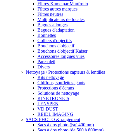
Filtres Xume par Manfrotto
Filtres autres marques
Filtres neutres
Multiplicateurs de focales
Bagues allonges
Bagues d'adaptation
Bonnettes
Colliers d'objectifs
Bouchons d'objectif
Bouchons d'objectif Kaiser
Accessoires longues vues
Paresoleil
Divers
Nettoyage / Protections capteurs & lentilles
Kits nettoyage
Chiffons, souflettes, gants
Protections d'écrans
Solutions de nettoyage
KINETRONICS
LENSPEN
VD DUST
REIDL IMAGING
SACS PHOTO & rangement
Sacs à dos photo (jsq' 400mm)
Sacs à dos photo (de 500 à 800mm)