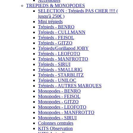
Accessoires
TREPIEDS & MONOPODES
SELECTION : Trépieds PAS CHER !!!! (
jusqu'à 250€ )
Mini trépieds
Trépieds - BENRO
Trépieds - CULLMANN
Trépieds - FEISOL
Trépieds - GITZO
Trépieds/Gorillapod JOBY
Trépieds - LEOFOTO
Trépieds - MANFROTTO
Trépieds - SIRUI
Trépieds - SMALLRIG
Trépieds - STARBLITZ
Trépieds - UNILOC
Trépieds - AUTRES MARQUES
Monopodes - BENRO
Monopodes - FEISOL
Monopodes - GITZO
Monopodes - LEOFOTO
Monopodes - MANFROTTO
Monopodes - SIRUI
Colonnes centrales
KITS Observation