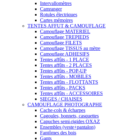
Intervallomètres
Camranger
Rotules électriques
Cartes mémoires
TENTES AFFUT & CAMOUFLAGE
Camouflage MATERIEL
Camouflage TREPIEDS
Camouflage FILETS
Camouflage TISSUS au mètre
Camouflage ADHESIFS
Tentes affûts - 1 PLACE
Tentes affûts - 2 PLACES
Tentes affûts - POP-UP
Tentes affûts - MOBILES
Tentes affûts - FLOTTANTS
Tentes affûts - PACKS
Tentes affûts - ACCESSOIRES
SIEGES / CHAISES
CAMOUFLAGE PHOTOGRAPHE
Cache-cols & écharpes
Cagoules, bonnets, casquettes
Capuches semi-rigides OXAZ
Ensembles (veste+pantalon)
Fantômes des bois
Gants