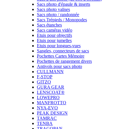
Sacs photo d'épaule & inserts
Sacs photo valises
Sacs photo / randonnée
Sacs Trépieds / Monopodes
Sacs étanches
Sacs caméras vidéo
Etuis pour objectifs
Etuis pour jumelles
Etuis pour longues-vues
Sangles, connecteurs de sacs
Pochettes Cartes Mémoire
Pochettes de rangement divers
Antivols pour sacs photo
CULLMANN
F-STOP
GITZO
GURA GEAR
LENSCOAT®
LOWEPRO
MANFROTTO
NYA-EVO
PEAK DESIGN
TAMRAC
TENBA
TRAGOPAN