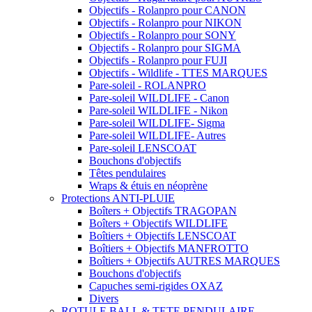
Objectifs - Rolanpro pour CANON
Objectifs - Rolanpro pour NIKON
Objectifs - Rolanpro pour SONY
Objectifs - Rolanpro pour SIGMA
Objectifs - Rolanpro pour FUJI
Objectifs - Wildlife - TTES MARQUES
Pare-soleil - ROLANPRO
Pare-soleil WILDLIFE - Canon
Pare-soleil WILDLIFE - Nikon
Pare-soleil WILDLIFE- Sigma
Pare-soleil WILDLIFE- Autres
Pare-soleil LENSCOAT
Bouchons d'objectifs
Têtes pendulaires
Wraps & étuis en néoprène
Protections ANTI-PLUIE
Boîters + Objectifs TRAGOPAN
Boîters + Objectifs WILDLIFE
Boîtiers + Objectifs LENSCOAT
Boîtiers + Objectifs MANFROTTO
Boîtiers + Objectifs AUTRES MARQUES
Bouchons d'objectifs
Capuches semi-rigides OXAZ
Divers
ROTULE BALL & TETE PENDULAIRE