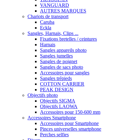
VANGUARD
AUTRES MARQUES
Chariots de transport
Caruba
Eckla
Sangles, Harnais, Clips ...
Fixations bretelles / ceintures
Harnais
Sangles appareils photo
Sangles jumelles
Sangles de poignet
Sangles de sacs photo
Accessoires pour sangles
Sangles trépieds
COTTON CARRIER
PEAK DESIGN
Objectifs photo
Objectifs SIGMA
Objectifs LAOWA
Accessoires pour 150-600 mm
Accessoires Smartphone
Accessoires pour Smartphone
Pinces universelles smartphone
Perches selfies