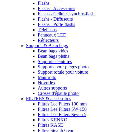
Flashs
Flashs - Accessoires
Flashs - Cellules synchro-flash
Flashs - Diffuseurs
Flashs - Porte-flashs
Téléflashs
Panneaux LED
Réflecteurs
Supports & Bean bags
Bean bags vides
Bean bags pleins
Supports ceintures
Supports pour pièges photo
Support rotule pour voiture
Manfrotto
Novoflex
Autres supports
Crosse d'épaule photo
FILTRES & accessoires
Filtres Lee Filters 100 mm
Filtres Lee Filters SW-150
Filtres Lee Filters Seven 5
Filtres KENKO
Filtres KASE
Filtres Stealth Gear