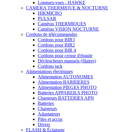
Longues-vues - HAWKE
CAMERA THERMIQUE & NOCTURNE
HIKMICRO
PULSAR
Caméras THERMIQUES
Caméras VISION NOCTURNE
Cordons de télécommandes
Cordons pour BIR3
Cordons pour BIR2
Cordons pour BIR 4
Cordons pour crosse d'épaule
Déclencheurs manuels (filaires)
Cordons jack
Alimentations électriques
Alimentation AUTONOMES
Alimentation BARRIERES
Alimentation PIEGES PHOTO
Batteries APPAREILS PHOTO
Chargeurs BATTERIES APN
Batteries
Chargeurs
Adaptateurs
Piles et accus
Divers
FLASH & Éclairage