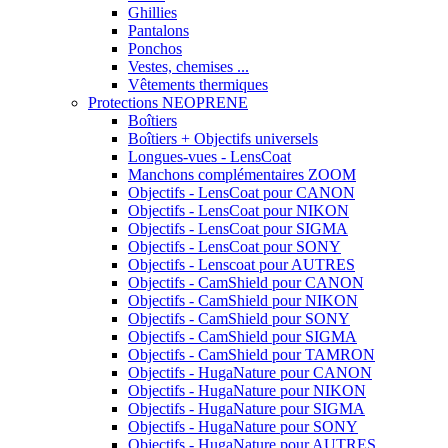
Ghillies
Pantalons
Ponchos
Vestes, chemises ...
Vêtements thermiques
Protections NEOPRENE
Boîtiers
Boîtiers + Objectifs universels
Longues-vues - LensCoat
Manchons complémentaires ZOOM
Objectifs - LensCoat pour CANON
Objectifs - LensCoat pour NIKON
Objectifs - LensCoat pour SIGMA
Objectifs - LensCoat pour SONY
Objectifs - Lenscoat pour AUTRES
Objectifs - CamShield pour CANON
Objectifs - CamShield pour NIKON
Objectifs - CamShield pour SONY
Objectifs - CamShield pour SIGMA
Objectifs - CamShield pour TAMRON
Objectifs - HugaNature pour CANON
Objectifs - HugaNature pour NIKON
Objectifs - HugaNature pour SIGMA
Objectifs - HugaNature pour SONY
Objectifs - HugaNature pour AUTRES