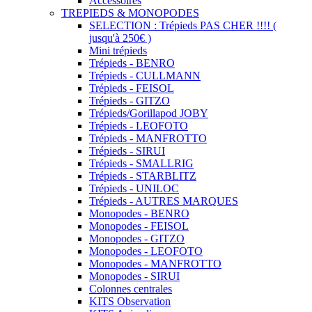
Accessoires
TREPIEDS & MONOPODES
SELECTION : Trépieds PAS CHER !!!! (
jusqu'à 250€ )
Mini trépieds
Trépieds - BENRO
Trépieds - CULLMANN
Trépieds - FEISOL
Trépieds - GITZO
Trépieds/Gorillapod JOBY
Trépieds - LEOFOTO
Trépieds - MANFROTTO
Trépieds - SIRUI
Trépieds - SMALLRIG
Trépieds - STARBLITZ
Trépieds - UNILOC
Trépieds - AUTRES MARQUES
Monopodes - BENRO
Monopodes - FEISOL
Monopodes - GITZO
Monopodes - LEOFOTO
Monopodes - MANFROTTO
Monopodes - SIRUI
Colonnes centrales
KITS Observation