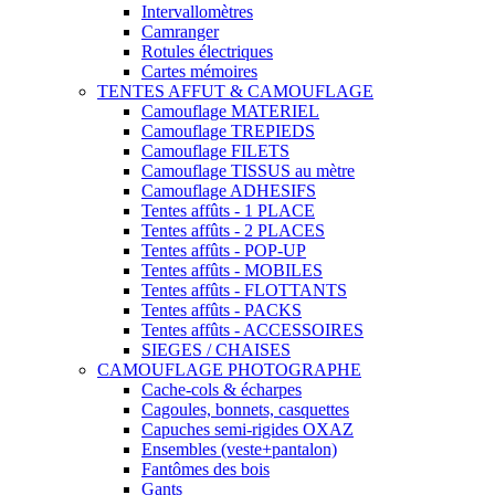
Intervallomètres
Camranger
Rotules électriques
Cartes mémoires
TENTES AFFUT & CAMOUFLAGE
Camouflage MATERIEL
Camouflage TREPIEDS
Camouflage FILETS
Camouflage TISSUS au mètre
Camouflage ADHESIFS
Tentes affûts - 1 PLACE
Tentes affûts - 2 PLACES
Tentes affûts - POP-UP
Tentes affûts - MOBILES
Tentes affûts - FLOTTANTS
Tentes affûts - PACKS
Tentes affûts - ACCESSOIRES
SIEGES / CHAISES
CAMOUFLAGE PHOTOGRAPHE
Cache-cols & écharpes
Cagoules, bonnets, casquettes
Capuches semi-rigides OXAZ
Ensembles (veste+pantalon)
Fantômes des bois
Gants