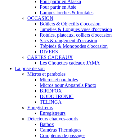
Pour partir en Alaska
Pour partir en Asie
Lampes torches & frontales
OCCASION
Boîtiers & Objectifs d'occasion
Jumelles & Longues-vues d'occasion
Rotules, plateaux, colliers d'occasion
Sacs & rangement d'occasion
Trépieds & Monopodes d'occasion
DIVERS
CARTES CADEAUX
Les Chouettes cadeaux JAMA
La prise de son
Micros et paraboles
Micros et paraboles
Micros pour Appareils Photo
BIRDFOX
DODOTRONIC
TELINGA
Enregistreurs
Enregistreurs
Détecteurs chauves-souris
Batbox
Caméras Thermiques
Compteurs de passages