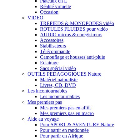
Plateaux en L
Réalité virtuelle
Occasion
VIDEO
TREPIEDS & MONOPODES vidéo
ROTULES FLUIDES pour vidéo
AUDIO micros & enregistreurs
Accessoires
Stabilisateurs
Télécommande
Camouflage et housses anti-pluie
Eclairage
Sacs spécial vidéo
OUTILS PEDAGOGIQUES Nature
Matériel naturaliste
Livres, CD, DVD
Les incontournables
Les incontournables
Mes premiers pas
Mes premiers pas en affût
Mes premiers pas en macro
Aide au voyage
Pour SPORT & AVENTURE Nature
Pour partir en randonnée
Pour partir en Afrique