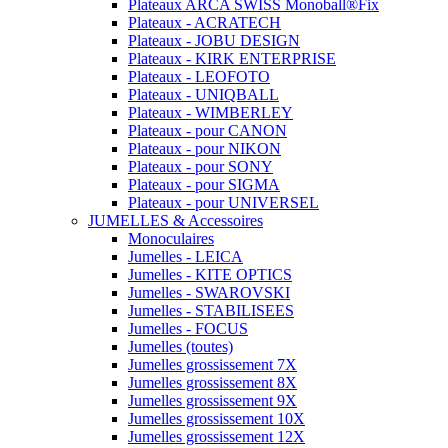
Plateaux ARCA SWISS Monoball®Fix
Plateaux - ACRATECH
Plateaux - JOBU DESIGN
Plateaux - KIRK ENTERPRISE
Plateaux - LEOFOTO
Plateaux - UNIQBALL
Plateaux - WIMBERLEY
Plateaux - pour CANON
Plateaux - pour NIKON
Plateaux - pour SONY
Plateaux - pour SIGMA
Plateaux - pour UNIVERSEL
JUMELLES & Accessoires
Monoculaires
Jumelles - LEICA
Jumelles - KITE OPTICS
Jumelles - SWAROVSKI
Jumelles - STABILISEES
Jumelles - FOCUS
Jumelles (toutes)
Jumelles grossissement 7X
Jumelles grossissement 8X
Jumelles grossissement 9X
Jumelles grossissement 10X
Jumelles grossissement 12X