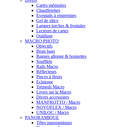
Divers
Cartes mémoires
Chaufferettes
Eventails à empreintes
Gel de silice
Lampes torches & frontales
Lecteurs de cartes
Outillage
MACRO PHOTO
Objectifs
Bean bags
Bagues allonge & bonnettes
Soufflets
Rails Macro
Réflecteurs
Pinces à fleurs
Eclairage
Trépieds Macro
Livres sur la Macro
Divers accessoires
MANFROTTO / Macro
NOVOFLEX / Macro
UNILOC / Macro
PANORAMIQUE
Têtes panoramiques