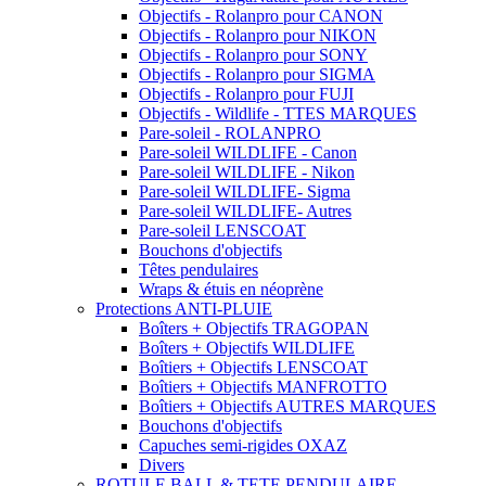
Objectifs - Rolanpro pour CANON
Objectifs - Rolanpro pour NIKON
Objectifs - Rolanpro pour SONY
Objectifs - Rolanpro pour SIGMA
Objectifs - Rolanpro pour FUJI
Objectifs - Wildlife - TTES MARQUES
Pare-soleil - ROLANPRO
Pare-soleil WILDLIFE - Canon
Pare-soleil WILDLIFE - Nikon
Pare-soleil WILDLIFE- Sigma
Pare-soleil WILDLIFE- Autres
Pare-soleil LENSCOAT
Bouchons d'objectifs
Têtes pendulaires
Wraps & étuis en néoprène
Protections ANTI-PLUIE
Boîters + Objectifs TRAGOPAN
Boîters + Objectifs WILDLIFE
Boîtiers + Objectifs LENSCOAT
Boîtiers + Objectifs MANFROTTO
Boîtiers + Objectifs AUTRES MARQUES
Bouchons d'objectifs
Capuches semi-rigides OXAZ
Divers
ROTULE BALL & TETE PENDULAIRE