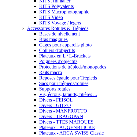
KITS Animalier
KITS Polyvalents
KITS Macrophotographie
KITS Vidéo
KITS Voyage / légers
Accessoires Rotules & Trépieds
Bases de nivellement
Bras magiques
Cages pour appareils photo
Colliers d'objectifs
Plateaux en L / L-Brackets
Poignées d'objectifs
Protections de trépieds/monopodes
Rails macro
Reposes épaule pour Trépieds
Sacs pour trépieds/rotules
Supports rotules
Vis, écrous, tarauds, filières ...
Divers - FEISOL
Divers - GITZO
Divers - MANFROTTO
Divers - TRAGOPAN
Divers - TTES MARQUES
Plateaux - AUGENBLICKE
Plateaux - ARCA SWISS Classic