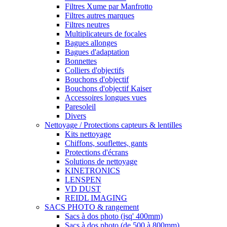
Filtres Xume par Manfrotto
Filtres autres marques
Filtres neutres
Multiplicateurs de focales
Bagues allonges
Bagues d'adaptation
Bonnettes
Colliers d'objectifs
Bouchons d'objectif
Bouchons d'objectif Kaiser
Accessoires longues vues
Paresoleil
Divers
Nettoyage / Protections capteurs & lentilles
Kits nettoyage
Chiffons, souflettes, gants
Protections d'écrans
Solutions de nettoyage
KINETRONICS
LENSPEN
VD DUST
REIDL IMAGING
SACS PHOTO & rangement
Sacs à dos photo (jsq' 400mm)
Sacs à dos photo (de 500 à 800mm)