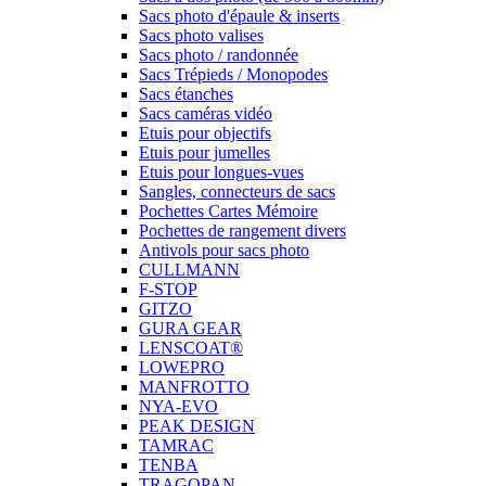
Sacs photo d'épaule & inserts
Sacs photo valises
Sacs photo / randonnée
Sacs Trépieds / Monopodes
Sacs étanches
Sacs caméras vidéo
Etuis pour objectifs
Etuis pour jumelles
Etuis pour longues-vues
Sangles, connecteurs de sacs
Pochettes Cartes Mémoire
Pochettes de rangement divers
Antivols pour sacs photo
CULLMANN
F-STOP
GITZO
GURA GEAR
LENSCOAT®
LOWEPRO
MANFROTTO
NYA-EVO
PEAK DESIGN
TAMRAC
TENBA
TRAGOPAN