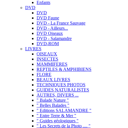
Enfants
DVD
DVD
DVD Faune
DVD - La France Sauvage
DVD - Ailleurs...
DVD Oiseaux
DVD - Salamandre
DVD-ROM
LIVRES
OISEAUX
INSECTES
MAMMIFERES
REPTILES & AMPHIBIENS
FLORE
BEAUX LIVRES
TECHNIQUES PHOTOS
GUIDES NATURALISTES
AUTRES, DIVERS ...
" Balade Nature "
" Belles Balades "
" Editions SALAMANDRE "
" Entre Terre & Mer "
" Guides géologiques "
" Les Secrets de la Photo .... "