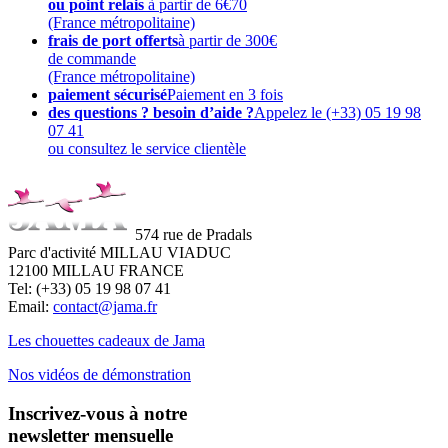
ou point relais
à partir de 6€70
(France métropolitaine)
frais de port offerts
à partir de 300€
de commande
(France métropolitaine)
paiement sécurisé
Paiement en 3 fois
des questions ? besoin d’aide ?
Appelez le (+33) 05 19 98
07 41
ou consultez le service clientèle
574 rue de Pradals
Parc d'activité MILLAU VIADUC
12100 MILLAU FRANCE
Tel: (+33) 05 19 98 07 41
Email:
contact@jama.fr
Les chouettes cadeaux de Jama
Nos vidéos de démonstration
Inscrivez-vous à notre
newsletter mensuelle