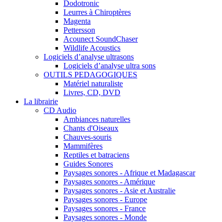
Dodotronic
Leurres à Chiroptères
Magenta
Pettersson
Acounect SoundChaser
Wildlife Acoustics
Logiciels d’analyse ultrasons
Logiciels d’analyse ultra sons
OUTILS PEDAGOGIQUES
Matériel naturaliste
Livres, CD, DVD
La librairie
CD Audio
Ambiances naturelles
Chants d'Oiseaux
Chauves-souris
Mammifères
Reptiles et batraciens
Guides Sonores
Paysages sonores - Afrique et Madagascar
Paysages sonores - Amérique
Paysages sonores - Asie et Australie
Paysages sonores - Europe
Paysages sonores - France
Paysages sonores - Monde