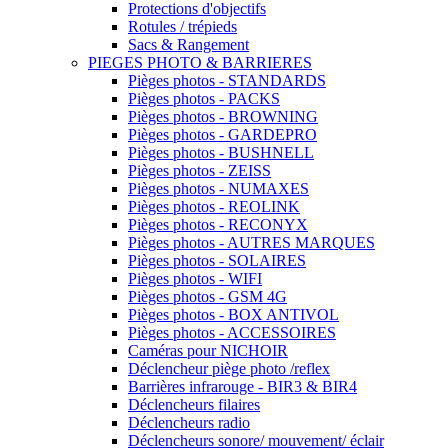
Protections d'objectifs
Rotules / trépieds
Sacs & Rangement
PIEGES PHOTO & BARRIERES
Pièges photos - STANDARDS
Pièges photos - PACKS
Pièges photos - BROWNING
Pièges photos - GARDEPRO
Pièges photos - BUSHNELL
Pièges photos - ZEISS
Pièges photos - NUMAXES
Pièges photos - REOLINK
Pièges photos - RECONYX
Pièges photos - AUTRES MARQUES
Pièges photos - SOLAIRES
Pièges photos - WIFI
Pièges photos - GSM 4G
Pièges photos - BOX ANTIVOL
Pièges photos - ACCESSOIRES
Caméras pour NICHOIR
Déclencheur piège photo /reflex
Barrières infrarouge - BIR3 & BIR4
Déclencheurs filaires
Déclencheurs radio
Déclencheurs sonore/ mouvement/ éclair