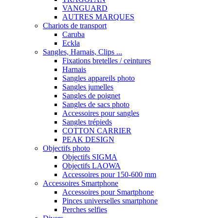
VANGUARD
AUTRES MARQUES
Chariots de transport
Caruba
Eckla
Sangles, Harnais, Clips ...
Fixations bretelles / ceintures
Harnais
Sangles appareils photo
Sangles jumelles
Sangles de poignet
Sangles de sacs photo
Accessoires pour sangles
Sangles trépieds
COTTON CARRIER
PEAK DESIGN
Objectifs photo
Objectifs SIGMA
Objectifs LAOWA
Accessoires pour 150-600 mm
Accessoires Smartphone
Accessoires pour Smartphone
Pinces universelles smartphone
Perches selfies