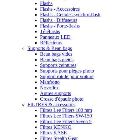
Flashs
Flashs - Accessoires
Flashs - Cellules synchro-flash
Flashs - Diffuseurs
Flashs - Porte-flashs
Téléflashs
Panneaux LED
Réflecteurs
Supports & Bean bags
Bean bags vides
Bean bags pleins
Supports ceintures
Supports pour pièges photo
Support rotule pour voiture
Manfrotto
Novoflex
Autres supports
Crosse d'épaule photo
FILTRES & accessoires
Filtres Lee Filters 100 mm
Filtres Lee Filters SW-150
Filtres Lee Filters Seven 5
Filtres KENKO
Filtres KASE
Filtres Stealth Gear