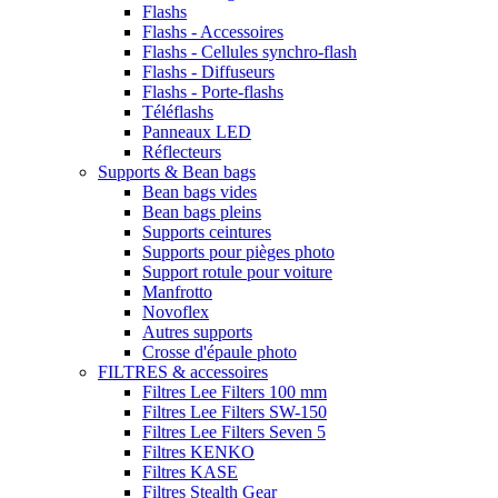
Flashs
Flashs - Accessoires
Flashs - Cellules synchro-flash
Flashs - Diffuseurs
Flashs - Porte-flashs
Téléflashs
Panneaux LED
Réflecteurs
Supports & Bean bags
Bean bags vides
Bean bags pleins
Supports ceintures
Supports pour pièges photo
Support rotule pour voiture
Manfrotto
Novoflex
Autres supports
Crosse d'épaule photo
FILTRES & accessoires
Filtres Lee Filters 100 mm
Filtres Lee Filters SW-150
Filtres Lee Filters Seven 5
Filtres KENKO
Filtres KASE
Filtres Stealth Gear