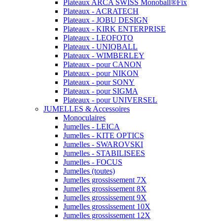
Plateaux ARCA SWISS Monoball®Fix
Plateaux - ACRATECH
Plateaux - JOBU DESIGN
Plateaux - KIRK ENTERPRISE
Plateaux - LEOFOTO
Plateaux - UNIQBALL
Plateaux - WIMBERLEY
Plateaux - pour CANON
Plateaux - pour NIKON
Plateaux - pour SONY
Plateaux - pour SIGMA
Plateaux - pour UNIVERSEL
JUMELLES & Accessoires
Monoculaires
Jumelles - LEICA
Jumelles - KITE OPTICS
Jumelles - SWAROVSKI
Jumelles - STABILISEES
Jumelles - FOCUS
Jumelles (toutes)
Jumelles grossissement 7X
Jumelles grossissement 8X
Jumelles grossissement 9X
Jumelles grossissement 10X
Jumelles grossissement 12X