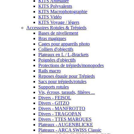
KITS Animalier
KITS Polyvalents
KITS Macrophotographie
KITS Vidéo
KITS Voyage / légers
Accessoires Rotules & Trépieds
Bases de nivellement
Bras magiques
Cages pour appareils photo
Colliers d'objectifs
Plateaux en L / L-Brackets
Poignées d'objectifs
Protections de trépieds/monopodes
Rails macro
Reposes épaule pour Trépieds
Sacs pour trépieds/rotules
Supports rotules
Vis, écrous, tarauds, filières ...
Divers - FEISOL
Divers - GITZO
Divers - MANFROTTO
Divers - TRAGOPAN
Divers - TTES MARQUES
Plateaux - AUGENBLICKE
Plateaux - ARCA SWISS Classic