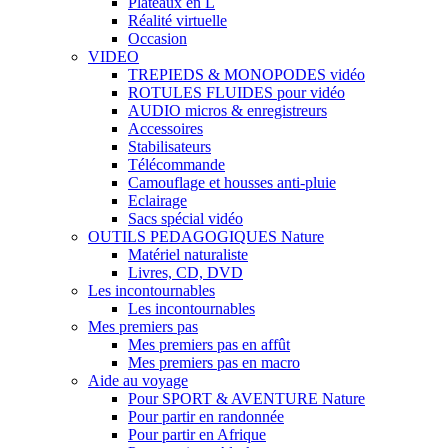
Plateaux en L
Réalité virtuelle
Occasion
VIDEO
TREPIEDS & MONOPODES vidéo
ROTULES FLUIDES pour vidéo
AUDIO micros & enregistreurs
Accessoires
Stabilisateurs
Télécommande
Camouflage et housses anti-pluie
Eclairage
Sacs spécial vidéo
OUTILS PEDAGOGIQUES Nature
Matériel naturaliste
Livres, CD, DVD
Les incontournables
Les incontournables
Mes premiers pas
Mes premiers pas en affût
Mes premiers pas en macro
Aide au voyage
Pour SPORT & AVENTURE Nature
Pour partir en randonnée
Pour partir en Afrique