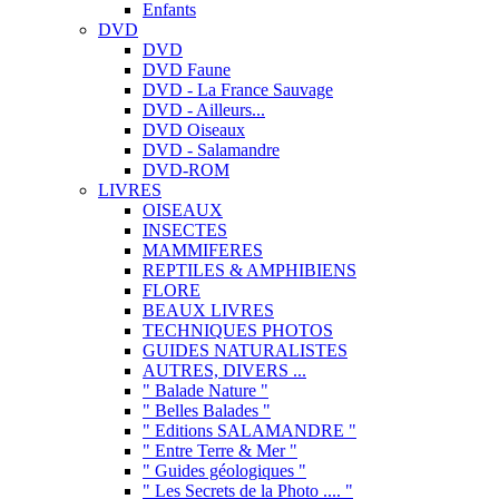
Enfants
DVD
DVD
DVD Faune
DVD - La France Sauvage
DVD - Ailleurs...
DVD Oiseaux
DVD - Salamandre
DVD-ROM
LIVRES
OISEAUX
INSECTES
MAMMIFERES
REPTILES & AMPHIBIENS
FLORE
BEAUX LIVRES
TECHNIQUES PHOTOS
GUIDES NATURALISTES
AUTRES, DIVERS ...
" Balade Nature "
" Belles Balades "
" Editions SALAMANDRE "
" Entre Terre & Mer "
" Guides géologiques "
" Les Secrets de la Photo .... "