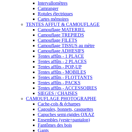
Intervallomètres
Camranger
Rotules électriques
Cartes mémoires
TENTES AFFUT & CAMOUFLAGE
Camouflage MATERIEL
Camouflage TREPIEDS
Camouflage FILETS
Camouflage TISSUS au mètre
Camouflage ADHESIFS
Tentes affûts - 1 PLACE
Tentes affûts - 2 PLACES
Tentes affûts - POP-UP
Tentes affûts - MOBILES
Tentes affûts - FLOTTANTS
Tentes affûts - PACKS
Tentes affûts - ACCESSOIRES
SIEGES / CHAISES
CAMOUFLAGE PHOTOGRAPHE
Cache-cols & écharpes
Cagoules, bonnets, casquettes
Capuches semi-rigides OXAZ
Ensembles (veste+pantalon)
Fantômes des bois
Gants