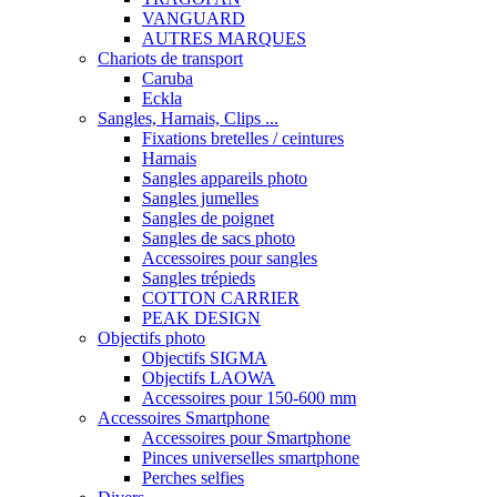
VANGUARD
AUTRES MARQUES
Chariots de transport
Caruba
Eckla
Sangles, Harnais, Clips ...
Fixations bretelles / ceintures
Harnais
Sangles appareils photo
Sangles jumelles
Sangles de poignet
Sangles de sacs photo
Accessoires pour sangles
Sangles trépieds
COTTON CARRIER
PEAK DESIGN
Objectifs photo
Objectifs SIGMA
Objectifs LAOWA
Accessoires pour 150-600 mm
Accessoires Smartphone
Accessoires pour Smartphone
Pinces universelles smartphone
Perches selfies