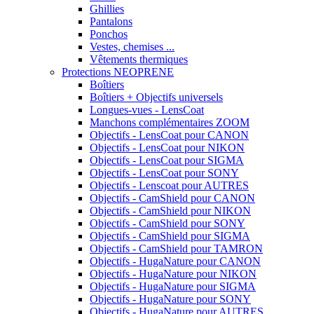
Ghillies
Pantalons
Ponchos
Vestes, chemises ...
Vêtements thermiques
Protections NEOPRENE
Boîtiers
Boîtiers + Objectifs universels
Longues-vues - LensCoat
Manchons complémentaires ZOOM
Objectifs - LensCoat pour CANON
Objectifs - LensCoat pour NIKON
Objectifs - LensCoat pour SIGMA
Objectifs - LensCoat pour SONY
Objectifs - Lenscoat pour AUTRES
Objectifs - CamShield pour CANON
Objectifs - CamShield pour NIKON
Objectifs - CamShield pour SONY
Objectifs - CamShield pour SIGMA
Objectifs - CamShield pour TAMRON
Objectifs - HugaNature pour CANON
Objectifs - HugaNature pour NIKON
Objectifs - HugaNature pour SIGMA
Objectifs - HugaNature pour SONY
Objectifs - HugaNature pour AUTRES