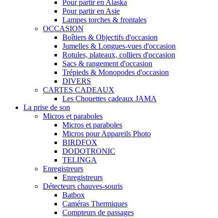
Pour partir en Alaska
Pour partir en Asie
Lampes torches & frontales
OCCASION
Boîtiers & Objectifs d'occasion
Jumelles & Longues-vues d'occasion
Rotules, plateaux, colliers d'occasion
Sacs & rangement d'occasion
Trépieds & Monopodes d'occasion
DIVERS
CARTES CADEAUX
Les Chouettes cadeaux JAMA
La prise de son
Micros et paraboles
Micros et paraboles
Micros pour Appareils Photo
BIRDFOX
DODOTRONIC
TELINGA
Enregistreurs
Enregistreurs
Détecteurs chauves-souris
Batbox
Caméras Thermiques
Compteurs de passages