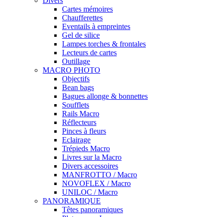
Divers
Cartes mémoires
Chaufferettes
Eventails à empreintes
Gel de silice
Lampes torches & frontales
Lecteurs de cartes
Outillage
MACRO PHOTO
Objectifs
Bean bags
Bagues allonge & bonnettes
Soufflets
Rails Macro
Réflecteurs
Pinces à fleurs
Eclairage
Trépieds Macro
Livres sur la Macro
Divers accessoires
MANFROTTO / Macro
NOVOFLEX / Macro
UNILOC / Macro
PANORAMIQUE
Têtes panoramiques