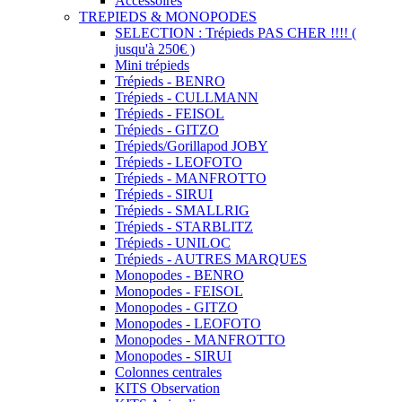
Accessoires
TREPIEDS & MONOPODES
SELECTION : Trépieds PAS CHER !!!! (
jusqu'à 250€ )
Mini trépieds
Trépieds - BENRO
Trépieds - CULLMANN
Trépieds - FEISOL
Trépieds - GITZO
Trépieds/Gorillapod JOBY
Trépieds - LEOFOTO
Trépieds - MANFROTTO
Trépieds - SIRUI
Trépieds - SMALLRIG
Trépieds - STARBLITZ
Trépieds - UNILOC
Trépieds - AUTRES MARQUES
Monopodes - BENRO
Monopodes - FEISOL
Monopodes - GITZO
Monopodes - LEOFOTO
Monopodes - MANFROTTO
Monopodes - SIRUI
Colonnes centrales
KITS Observation