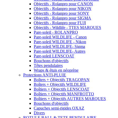
Objectifs - Rolanpro pour CANON
Objectifs - Rolanpro pour NIKON
Objectifs - Rolanpro pour SONY
Objectifs - Rolanpro pour SIGMA
Objectifs - Rolanpro pour FUJI
Objectifs - Wildlife - TTES MARQUES
Pare-soleil - ROLANPRO
Pare-soleil WILDLIFE - Canon
Pare-soleil WILDLIFE - Nikon
Pare-soleil WILDLIFE- Sigma
Pare-soleil WILDLIFE- Autres
Pare-soleil LENSCOAT
Bouchons d'objectifs
Têtes pendulaires
Wraps & étuis en néoprène
Protections ANTI-PLUIE
Boîters + Objectifs TRAGOPAN
Boîters + Objectifs WILDLIFE
Boîtiers + Objectifs LENSCOAT
Boîtiers + Objectifs MANFROTTO
Boîtiers + Objectifs AUTRES MARQUES
Bouchons d'objectifs
Capuches semi-rigides OXAZ
Divers
ROTULE BALL & TETE PENDULAIRE