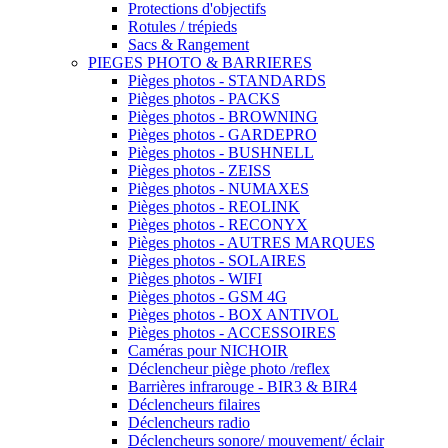
Protections d'objectifs
Rotules / trépieds
Sacs & Rangement
PIEGES PHOTO & BARRIERES
Pièges photos - STANDARDS
Pièges photos - PACKS
Pièges photos - BROWNING
Pièges photos - GARDEPRO
Pièges photos - BUSHNELL
Pièges photos - ZEISS
Pièges photos - NUMAXES
Pièges photos - REOLINK
Pièges photos - RECONYX
Pièges photos - AUTRES MARQUES
Pièges photos - SOLAIRES
Pièges photos - WIFI
Pièges photos - GSM 4G
Pièges photos - BOX ANTIVOL
Pièges photos - ACCESSOIRES
Caméras pour NICHOIR
Déclencheur piège photo /reflex
Barrières infrarouge - BIR3 & BIR4
Déclencheurs filaires
Déclencheurs radio
Déclencheurs sonore/ mouvement/ éclair