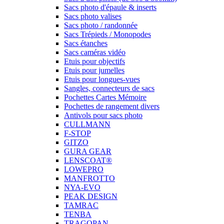
Sacs photo d'épaule & inserts
Sacs photo valises
Sacs photo / randonnée
Sacs Trépieds / Monopodes
Sacs étanches
Sacs caméras vidéo
Etuis pour objectifs
Etuis pour jumelles
Etuis pour longues-vues
Sangles, connecteurs de sacs
Pochettes Cartes Mémoire
Pochettes de rangement divers
Antivols pour sacs photo
CULLMANN
F-STOP
GITZO
GURA GEAR
LENSCOAT®
LOWEPRO
MANFROTTO
NYA-EVO
PEAK DESIGN
TAMRAC
TENBA
TRAGOPAN