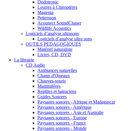
Dodotronic
Leurres à Chiroptères
Magenta
Pettersson
Acounect SoundChaser
Wildlife Acoustics
Logiciels d’analyse ultrasons
Logiciels d’analyse ultra sons
OUTILS PEDAGOGIQUES
Matériel naturaliste
Livres, CD, DVD
La librairie
CD Audio
Ambiances naturelles
Chants d'Oiseaux
Chauves-souris
Mammifères
Reptiles et batraciens
Guides Sonores
Paysages sonores - Afrique et Madagascar
Paysages sonores - Amérique
Paysages sonores - Asie et Australie
Paysages sonores - Europe
Paysages sonores - France
Paysages sonores - Monde