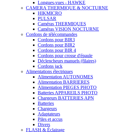
Longues-vues - HAWKE
CAMERA THERMIQUE & NOCTURNE
HIKMICRO
PULSAR
Caméras THERMIQUES
Caméras VISION NOCTURNE
Cordons de télécommandes
Cordons pour BIR3
Cordons pour BIR2
Cordons pour BIR 4
Cordons pour crosse d'épaule
Déclencheurs manuels (filaires)
Cordons jack
Alimentations électriques
Alimentation AUTONOMES
Alimentation BARRIERES
Alimentation PIEGES PHOTO
Batteries APPAREILS PHOTO
Chargeurs BATTERIES APN
Batteries
Chargeurs
Adaptateurs
Piles et accus
Divers
FLASH & Éclairage