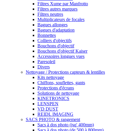
Filtres Xume par Manfrotto
Filtres autres marques
Filtres neutres
Multiplicateurs de focales
Bagues allonges
Bagues d'adaptation
Bonnettes
Colliers d'objectifs
Bouchons d'objectif
Bouchons d'objectif Kaiser
Accessoires longues vues
Paresoleil
Divers
Nettoyage / Protections capteurs & lentilles
Kits nettoyage
Chiffons, souflettes, gants
Protections d'écrans
Solutions de nettoyage
KINETRONICS
LENSPEN
VD DUST
REIDL IMAGING
SACS PHOTO & rangement
Sacs à dos photo (jsq' 400mm)
Sacs à dos photo (de 500 à 800mm)