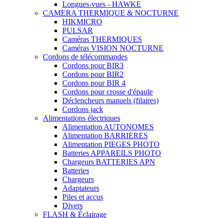
Longues-vues - HAWKE
CAMERA THERMIQUE & NOCTURNE
HIKMICRO
PULSAR
Caméras THERMIQUES
Caméras VISION NOCTURNE
Cordons de télécommandes
Cordons pour BIR3
Cordons pour BIR2
Cordons pour BIR 4
Cordons pour crosse d'épaule
Déclencheurs manuels (filaires)
Cordons jack
Alimentations électriques
Alimentation AUTONOMES
Alimentation BARRIERES
Alimentation PIEGES PHOTO
Batteries APPAREILS PHOTO
Chargeurs BATTERIES APN
Batteries
Chargeurs
Adaptateurs
Piles et accus
Divers
FLASH & Éclairage