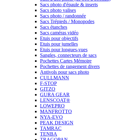
Sacs photo d'épaule & inserts
Sacs photo valises
Sacs photo / randonnée
Sacs Trépieds / Monopodes
Sacs étanches
Sacs caméras vidéo
Etuis pour objectifs
Etuis pour jumelles
Etuis pour longues-vues
Sangles, connecteurs de sacs
Pochettes Cartes Mémoire
Pochettes de rangement divers
Antivols pour sacs photo
CULLMANN
F-STOP
GITZO
GURA GEAR
LENSCOAT®
LOWEPRO
MANFROTTO
NYA-EVO
PEAK DESIGN
TAMRAC
TENBA
TRAGOPAN