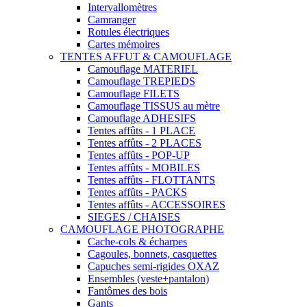
Intervallomètres
Camranger
Rotules électriques
Cartes mémoires
TENTES AFFUT & CAMOUFLAGE
Camouflage MATERIEL
Camouflage TREPIEDS
Camouflage FILETS
Camouflage TISSUS au mètre
Camouflage ADHESIFS
Tentes affûts - 1 PLACE
Tentes affûts - 2 PLACES
Tentes affûts - POP-UP
Tentes affûts - MOBILES
Tentes affûts - FLOTTANTS
Tentes affûts - PACKS
Tentes affûts - ACCESSOIRES
SIEGES / CHAISES
CAMOUFLAGE PHOTOGRAPHE
Cache-cols & écharpes
Cagoules, bonnets, casquettes
Capuches semi-rigides OXAZ
Ensembles (veste+pantalon)
Fantômes des bois
Gants