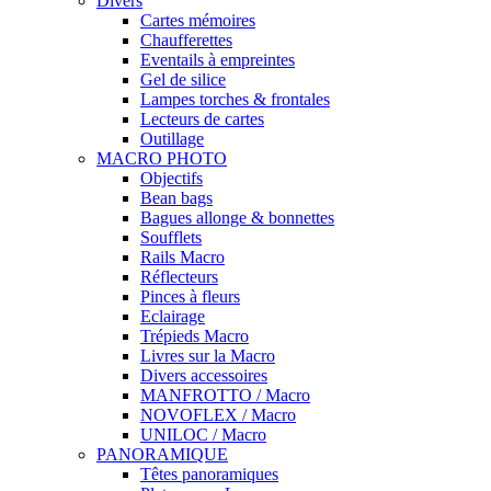
Divers
Cartes mémoires
Chaufferettes
Eventails à empreintes
Gel de silice
Lampes torches & frontales
Lecteurs de cartes
Outillage
MACRO PHOTO
Objectifs
Bean bags
Bagues allonge & bonnettes
Soufflets
Rails Macro
Réflecteurs
Pinces à fleurs
Eclairage
Trépieds Macro
Livres sur la Macro
Divers accessoires
MANFROTTO / Macro
NOVOFLEX / Macro
UNILOC / Macro
PANORAMIQUE
Têtes panoramiques