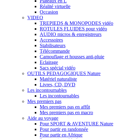
Plateaux en L
Réalité virtuelle
Occasion
VIDEO
TREPIEDS & MONOPODES vidéo
ROTULES FLUIDES pour vidéo
AUDIO micros & enregistreurs
Accessoires
Stabilisateurs
Télécommande
Camouflage et housses anti-pluie
Eclairage
Sacs spécial vidéo
OUTILS PEDAGOGIQUES Nature
Matériel naturaliste
Livres, CD, DVD
Les incontournables
Les incontournables
Mes premiers pas
Mes premiers pas en affût
Mes premiers pas en macro
Aide au voyage
Pour SPORT & AVENTURE Nature
Pour partir en randonnée
Pour partir en Afrique