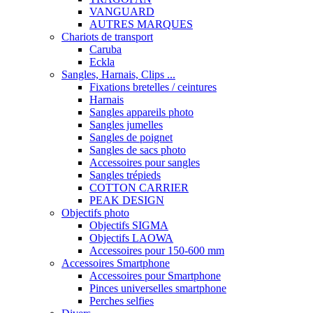
VANGUARD
AUTRES MARQUES
Chariots de transport
Caruba
Eckla
Sangles, Harnais, Clips ...
Fixations bretelles / ceintures
Harnais
Sangles appareils photo
Sangles jumelles
Sangles de poignet
Sangles de sacs photo
Accessoires pour sangles
Sangles trépieds
COTTON CARRIER
PEAK DESIGN
Objectifs photo
Objectifs SIGMA
Objectifs LAOWA
Accessoires pour 150-600 mm
Accessoires Smartphone
Accessoires pour Smartphone
Pinces universelles smartphone
Perches selfies