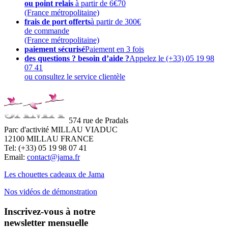
ou point relais
à partir de 6€70
(France métropolitaine)
frais de port offerts
à partir de 300€
de commande
(France métropolitaine)
paiement sécurisé
Paiement en 3 fois
des questions ? besoin d’aide ?
Appelez le (+33) 05 19 98
07 41
ou consultez le service clientèle
574 rue de Pradals
Parc d'activité MILLAU VIADUC
12100 MILLAU FRANCE
Tel: (+33) 05 19 98 07 41
Email:
contact@jama.fr
Les chouettes cadeaux de Jama
Nos vidéos de démonstration
Inscrivez-vous à notre
newsletter mensuelle