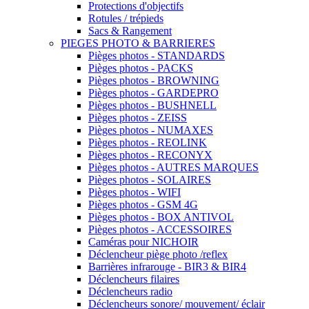
Protections d'objectifs
Rotules / trépieds
Sacs & Rangement
PIEGES PHOTO & BARRIERES
Pièges photos - STANDARDS
Pièges photos - PACKS
Pièges photos - BROWNING
Pièges photos - GARDEPRO
Pièges photos - BUSHNELL
Pièges photos - ZEISS
Pièges photos - NUMAXES
Pièges photos - REOLINK
Pièges photos - RECONYX
Pièges photos - AUTRES MARQUES
Pièges photos - SOLAIRES
Pièges photos - WIFI
Pièges photos - GSM 4G
Pièges photos - BOX ANTIVOL
Pièges photos - ACCESSOIRES
Caméras pour NICHOIR
Déclencheur piège photo /reflex
Barrières infrarouge - BIR3 & BIR4
Déclencheurs filaires
Déclencheurs radio
Déclencheurs sonore/ mouvement/ éclair