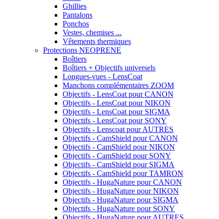
Ghillies
Pantalons
Ponchos
Vestes, chemises ...
Vêtements thermiques
Protections NEOPRENE
Boîtiers
Boîtiers + Objectifs universels
Longues-vues - LensCoat
Manchons complémentaires ZOOM
Objectifs - LensCoat pour CANON
Objectifs - LensCoat pour NIKON
Objectifs - LensCoat pour SIGMA
Objectifs - LensCoat pour SONY
Objectifs - Lenscoat pour AUTRES
Objectifs - CamShield pour CANON
Objectifs - CamShield pour NIKON
Objectifs - CamShield pour SONY
Objectifs - CamShield pour SIGMA
Objectifs - CamShield pour TAMRON
Objectifs - HugaNature pour CANON
Objectifs - HugaNature pour NIKON
Objectifs - HugaNature pour SIGMA
Objectifs - HugaNature pour SONY
Objectifs - HugaNature pour AUTRES