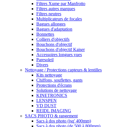
Filtres Xume par Manfrotto
Filtres autres marques
Filtres neutres
Multiplicateurs de focales
Bagues allonges
Bagues d'adaptation
Bonnettes
Colliers d'objectifs
Bouchons d'objectif
Bouchons d'objectif Kaiser
Accessoires longues vues
Paresoleil
Divers
Nettoyage / Protections capteurs & lentilles
Kits nettoyage
Chiffons, souflettes, gants
Protections d'écrans
Solutions de nettoyage
KINETRONICS
LENSPEN
VD DUST
REIDL IMAGING
SACS PHOTO & rangement
Sacs à dos photo (jsq' 400mm)
Sacs à dos photo (de 500 à 800mm)