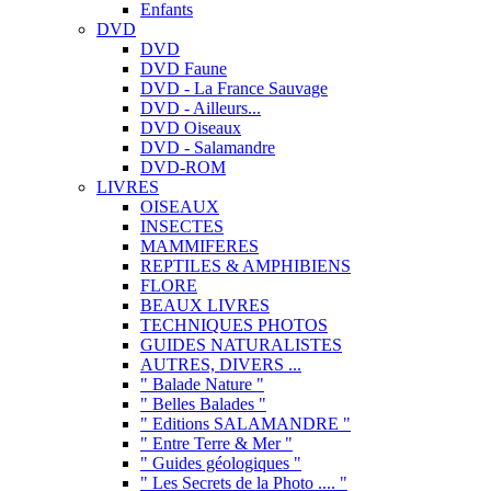
Enfants
DVD
DVD
DVD Faune
DVD - La France Sauvage
DVD - Ailleurs...
DVD Oiseaux
DVD - Salamandre
DVD-ROM
LIVRES
OISEAUX
INSECTES
MAMMIFERES
REPTILES & AMPHIBIENS
FLORE
BEAUX LIVRES
TECHNIQUES PHOTOS
GUIDES NATURALISTES
AUTRES, DIVERS ...
" Balade Nature "
" Belles Balades "
" Editions SALAMANDRE "
" Entre Terre & Mer "
" Guides géologiques "
" Les Secrets de la Photo .... "