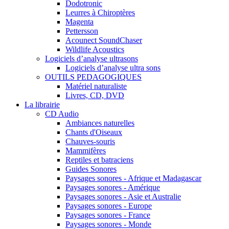
Dodotronic
Leurres à Chiroptères
Magenta
Pettersson
Acounect SoundChaser
Wildlife Acoustics
Logiciels d’analyse ultrasons
Logiciels d’analyse ultra sons
OUTILS PEDAGOGIQUES
Matériel naturaliste
Livres, CD, DVD
La librairie
CD Audio
Ambiances naturelles
Chants d'Oiseaux
Chauves-souris
Mammifères
Reptiles et batraciens
Guides Sonores
Paysages sonores - Afrique et Madagascar
Paysages sonores - Amérique
Paysages sonores - Asie et Australie
Paysages sonores - Europe
Paysages sonores - France
Paysages sonores - Monde