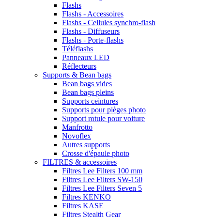
Flashs
Flashs - Accessoires
Flashs - Cellules synchro-flash
Flashs - Diffuseurs
Flashs - Porte-flashs
Téléflashs
Panneaux LED
Réflecteurs
Supports & Bean bags
Bean bags vides
Bean bags pleins
Supports ceintures
Supports pour pièges photo
Support rotule pour voiture
Manfrotto
Novoflex
Autres supports
Crosse d'épaule photo
FILTRES & accessoires
Filtres Lee Filters 100 mm
Filtres Lee Filters SW-150
Filtres Lee Filters Seven 5
Filtres KENKO
Filtres KASE
Filtres Stealth Gear