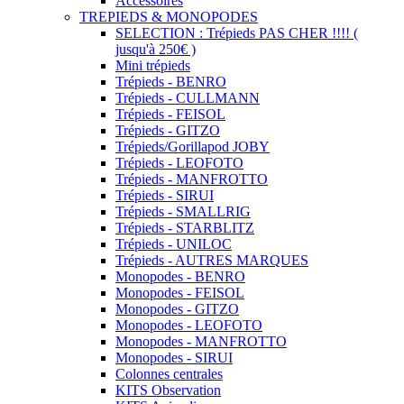
Accessoires
TREPIEDS & MONOPODES
SELECTION : Trépieds PAS CHER !!!! (
jusqu'à 250€ )
Mini trépieds
Trépieds - BENRO
Trépieds - CULLMANN
Trépieds - FEISOL
Trépieds - GITZO
Trépieds/Gorillapod JOBY
Trépieds - LEOFOTO
Trépieds - MANFROTTO
Trépieds - SIRUI
Trépieds - SMALLRIG
Trépieds - STARBLITZ
Trépieds - UNILOC
Trépieds - AUTRES MARQUES
Monopodes - BENRO
Monopodes - FEISOL
Monopodes - GITZO
Monopodes - LEOFOTO
Monopodes - MANFROTTO
Monopodes - SIRUI
Colonnes centrales
KITS Observation