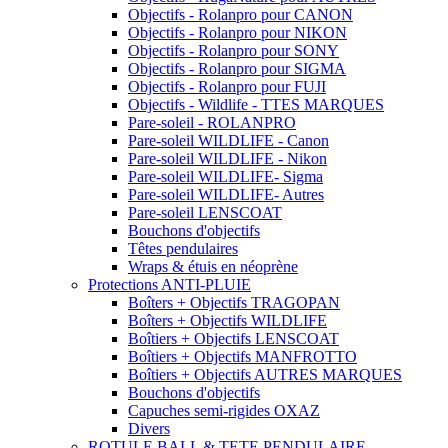
Objectifs - Rolanpro pour CANON
Objectifs - Rolanpro pour NIKON
Objectifs - Rolanpro pour SONY
Objectifs - Rolanpro pour SIGMA
Objectifs - Rolanpro pour FUJI
Objectifs - Wildlife - TTES MARQUES
Pare-soleil - ROLANPRO
Pare-soleil WILDLIFE - Canon
Pare-soleil WILDLIFE - Nikon
Pare-soleil WILDLIFE- Sigma
Pare-soleil WILDLIFE- Autres
Pare-soleil LENSCOAT
Bouchons d'objectifs
Têtes pendulaires
Wraps & étuis en néoprène
Protections ANTI-PLUIE
Boîters + Objectifs TRAGOPAN
Boîters + Objectifs WILDLIFE
Boîtiers + Objectifs LENSCOAT
Boîtiers + Objectifs MANFROTTO
Boîtiers + Objectifs AUTRES MARQUES
Bouchons d'objectifs
Capuches semi-rigides OXAZ
Divers
ROTULE BALL & TETE PENDULAIRE