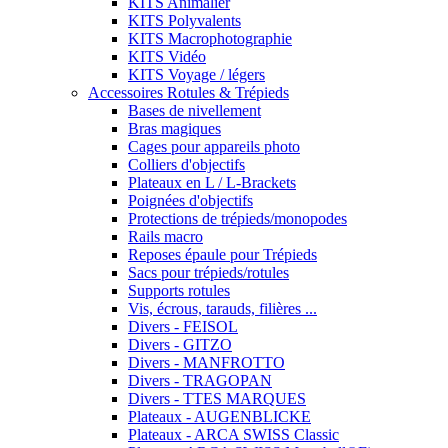
KITS Animalier
KITS Polyvalents
KITS Macrophotographie
KITS Vidéo
KITS Voyage / légers
Accessoires Rotules & Trépieds
Bases de nivellement
Bras magiques
Cages pour appareils photo
Colliers d'objectifs
Plateaux en L / L-Brackets
Poignées d'objectifs
Protections de trépieds/monopodes
Rails macro
Reposes épaule pour Trépieds
Sacs pour trépieds/rotules
Supports rotules
Vis, écrous, tarauds, filières ...
Divers - FEISOL
Divers - GITZO
Divers - MANFROTTO
Divers - TRAGOPAN
Divers - TTES MARQUES
Plateaux - AUGENBLICKE
Plateaux - ARCA SWISS Classic