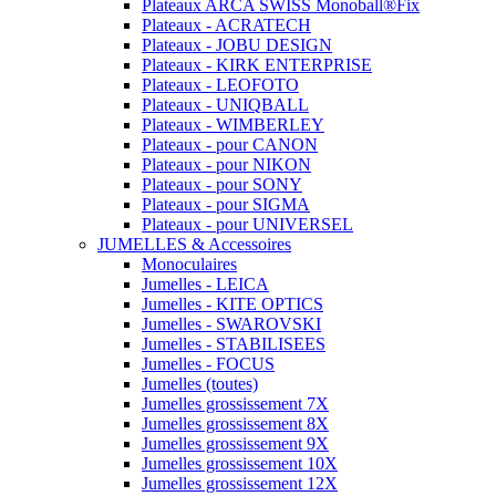
Plateaux ARCA SWISS Monoball®Fix
Plateaux - ACRATECH
Plateaux - JOBU DESIGN
Plateaux - KIRK ENTERPRISE
Plateaux - LEOFOTO
Plateaux - UNIQBALL
Plateaux - WIMBERLEY
Plateaux - pour CANON
Plateaux - pour NIKON
Plateaux - pour SONY
Plateaux - pour SIGMA
Plateaux - pour UNIVERSEL
JUMELLES & Accessoires
Monoculaires
Jumelles - LEICA
Jumelles - KITE OPTICS
Jumelles - SWAROVSKI
Jumelles - STABILISEES
Jumelles - FOCUS
Jumelles (toutes)
Jumelles grossissement 7X
Jumelles grossissement 8X
Jumelles grossissement 9X
Jumelles grossissement 10X
Jumelles grossissement 12X