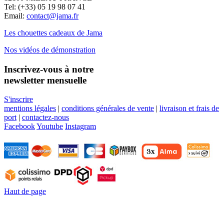
Tel: (+33) 05 19 98 07 41
Email:
contact@jama.fr
Les chouettes cadeaux de Jama
Nos vidéos de démonstration
Inscrivez-vous à notre
newsletter mensuelle
S'inscrire
mentions légales
|
conditions générales de vente
|
livraison et frais de
port
|
contactez-nous
Facebook
Youtube
Instagram
Haut de page