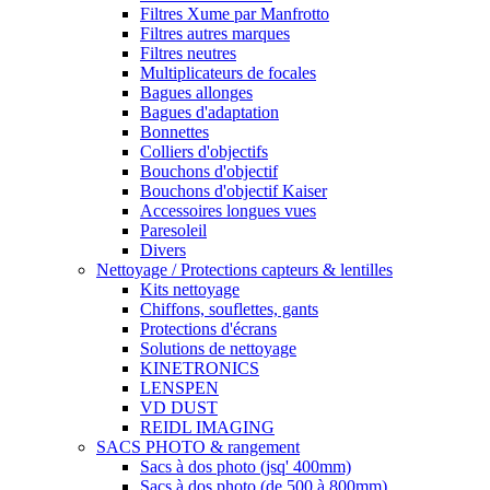
Filtres Xume par Manfrotto
Filtres autres marques
Filtres neutres
Multiplicateurs de focales
Bagues allonges
Bagues d'adaptation
Bonnettes
Colliers d'objectifs
Bouchons d'objectif
Bouchons d'objectif Kaiser
Accessoires longues vues
Paresoleil
Divers
Nettoyage / Protections capteurs & lentilles
Kits nettoyage
Chiffons, souflettes, gants
Protections d'écrans
Solutions de nettoyage
KINETRONICS
LENSPEN
VD DUST
REIDL IMAGING
SACS PHOTO & rangement
Sacs à dos photo (jsq' 400mm)
Sacs à dos photo (de 500 à 800mm)