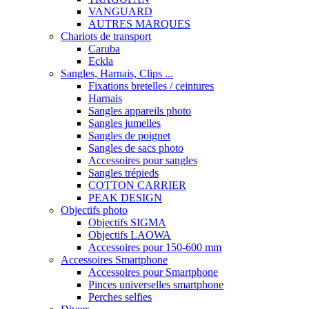
VANGUARD
AUTRES MARQUES
Chariots de transport
Caruba
Eckla
Sangles, Harnais, Clips ...
Fixations bretelles / ceintures
Harnais
Sangles appareils photo
Sangles jumelles
Sangles de poignet
Sangles de sacs photo
Accessoires pour sangles
Sangles trépieds
COTTON CARRIER
PEAK DESIGN
Objectifs photo
Objectifs SIGMA
Objectifs LAOWA
Accessoires pour 150-600 mm
Accessoires Smartphone
Accessoires pour Smartphone
Pinces universelles smartphone
Perches selfies