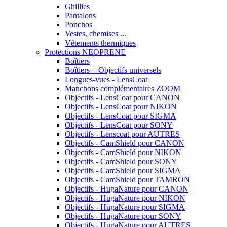
Ghillies
Pantalons
Ponchos
Vestes, chemises ...
Vêtements thermiques
Protections NEOPRENE
Boîtiers
Boîtiers + Objectifs universels
Longues-vues - LensCoat
Manchons complémentaires ZOOM
Objectifs - LensCoat pour CANON
Objectifs - LensCoat pour NIKON
Objectifs - LensCoat pour SIGMA
Objectifs - LensCoat pour SONY
Objectifs - Lenscoat pour AUTRES
Objectifs - CamShield pour CANON
Objectifs - CamShield pour NIKON
Objectifs - CamShield pour SONY
Objectifs - CamShield pour SIGMA
Objectifs - CamShield pour TAMRON
Objectifs - HugaNature pour CANON
Objectifs - HugaNature pour NIKON
Objectifs - HugaNature pour SIGMA
Objectifs - HugaNature pour SONY
Objectifs - HugaNature pour AUTRES