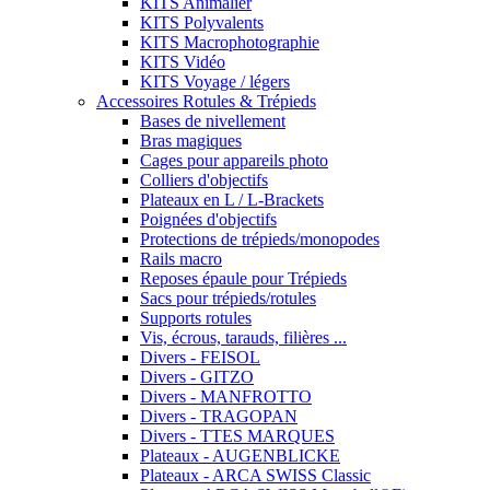
KITS Animalier
KITS Polyvalents
KITS Macrophotographie
KITS Vidéo
KITS Voyage / légers
Accessoires Rotules & Trépieds
Bases de nivellement
Bras magiques
Cages pour appareils photo
Colliers d'objectifs
Plateaux en L / L-Brackets
Poignées d'objectifs
Protections de trépieds/monopodes
Rails macro
Reposes épaule pour Trépieds
Sacs pour trépieds/rotules
Supports rotules
Vis, écrous, tarauds, filières ...
Divers - FEISOL
Divers - GITZO
Divers - MANFROTTO
Divers - TRAGOPAN
Divers - TTES MARQUES
Plateaux - AUGENBLICKE
Plateaux - ARCA SWISS Classic