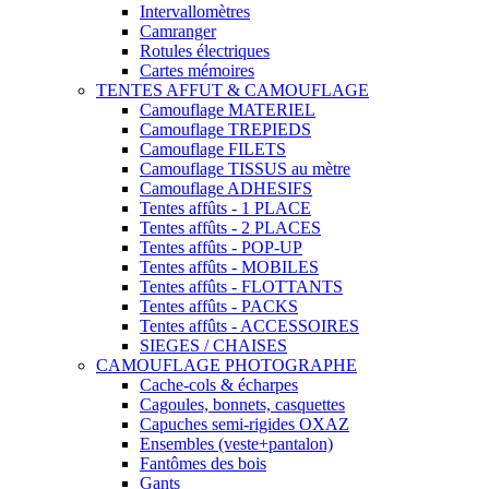
Intervallomètres
Camranger
Rotules électriques
Cartes mémoires
TENTES AFFUT & CAMOUFLAGE
Camouflage MATERIEL
Camouflage TREPIEDS
Camouflage FILETS
Camouflage TISSUS au mètre
Camouflage ADHESIFS
Tentes affûts - 1 PLACE
Tentes affûts - 2 PLACES
Tentes affûts - POP-UP
Tentes affûts - MOBILES
Tentes affûts - FLOTTANTS
Tentes affûts - PACKS
Tentes affûts - ACCESSOIRES
SIEGES / CHAISES
CAMOUFLAGE PHOTOGRAPHE
Cache-cols & écharpes
Cagoules, bonnets, casquettes
Capuches semi-rigides OXAZ
Ensembles (veste+pantalon)
Fantômes des bois
Gants