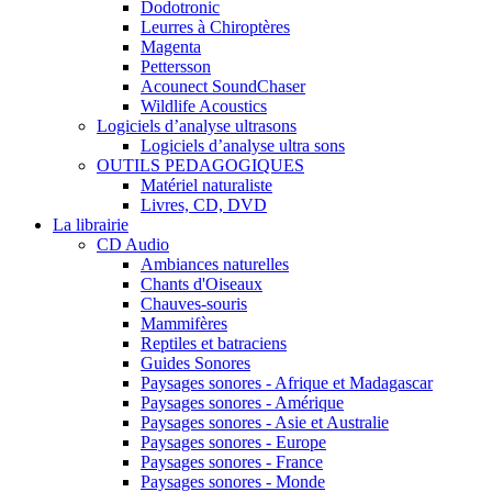
Dodotronic
Leurres à Chiroptères
Magenta
Pettersson
Acounect SoundChaser
Wildlife Acoustics
Logiciels d’analyse ultrasons
Logiciels d’analyse ultra sons
OUTILS PEDAGOGIQUES
Matériel naturaliste
Livres, CD, DVD
La librairie
CD Audio
Ambiances naturelles
Chants d'Oiseaux
Chauves-souris
Mammifères
Reptiles et batraciens
Guides Sonores
Paysages sonores - Afrique et Madagascar
Paysages sonores - Amérique
Paysages sonores - Asie et Australie
Paysages sonores - Europe
Paysages sonores - France
Paysages sonores - Monde