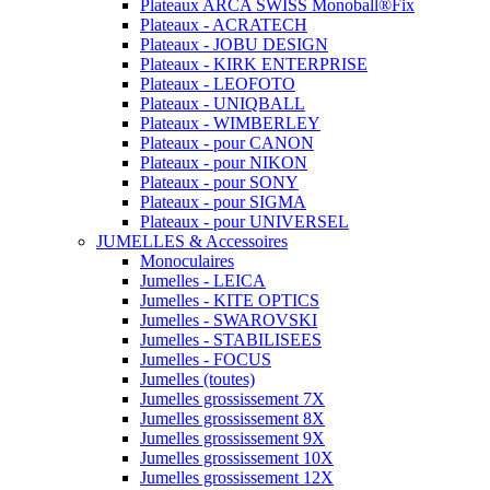
Plateaux ARCA SWISS Monoball®Fix
Plateaux - ACRATECH
Plateaux - JOBU DESIGN
Plateaux - KIRK ENTERPRISE
Plateaux - LEOFOTO
Plateaux - UNIQBALL
Plateaux - WIMBERLEY
Plateaux - pour CANON
Plateaux - pour NIKON
Plateaux - pour SONY
Plateaux - pour SIGMA
Plateaux - pour UNIVERSEL
JUMELLES & Accessoires
Monoculaires
Jumelles - LEICA
Jumelles - KITE OPTICS
Jumelles - SWAROVSKI
Jumelles - STABILISEES
Jumelles - FOCUS
Jumelles (toutes)
Jumelles grossissement 7X
Jumelles grossissement 8X
Jumelles grossissement 9X
Jumelles grossissement 10X
Jumelles grossissement 12X