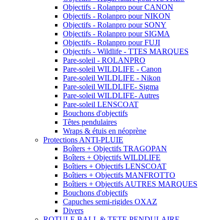
Objectifs - Rolanpro pour CANON
Objectifs - Rolanpro pour NIKON
Objectifs - Rolanpro pour SONY
Objectifs - Rolanpro pour SIGMA
Objectifs - Rolanpro pour FUJI
Objectifs - Wildlife - TTES MARQUES
Pare-soleil - ROLANPRO
Pare-soleil WILDLIFE - Canon
Pare-soleil WILDLIFE - Nikon
Pare-soleil WILDLIFE- Sigma
Pare-soleil WILDLIFE- Autres
Pare-soleil LENSCOAT
Bouchons d'objectifs
Têtes pendulaires
Wraps & étuis en néoprène
Protections ANTI-PLUIE
Boîters + Objectifs TRAGOPAN
Boîters + Objectifs WILDLIFE
Boîtiers + Objectifs LENSCOAT
Boîtiers + Objectifs MANFROTTO
Boîtiers + Objectifs AUTRES MARQUES
Bouchons d'objectifs
Capuches semi-rigides OXAZ
Divers
ROTULE BALL & TETE PENDULAIRE