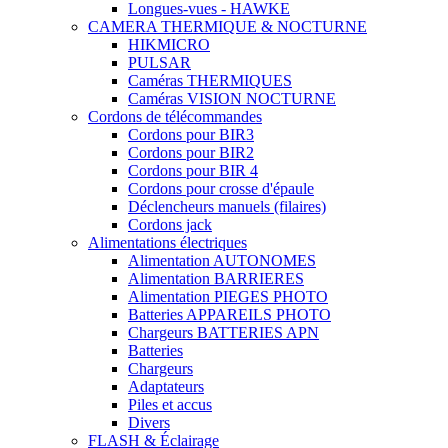
Longues-vues - HAWKE
CAMERA THERMIQUE & NOCTURNE
HIKMICRO
PULSAR
Caméras THERMIQUES
Caméras VISION NOCTURNE
Cordons de télécommandes
Cordons pour BIR3
Cordons pour BIR2
Cordons pour BIR 4
Cordons pour crosse d'épaule
Déclencheurs manuels (filaires)
Cordons jack
Alimentations électriques
Alimentation AUTONOMES
Alimentation BARRIERES
Alimentation PIEGES PHOTO
Batteries APPAREILS PHOTO
Chargeurs BATTERIES APN
Batteries
Chargeurs
Adaptateurs
Piles et accus
Divers
FLASH & Éclairage