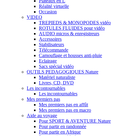
Plateaux en L
Réalité virtuelle
Occasion
VIDEO
TREPIEDS & MONOPODES vidéo
ROTULES FLUIDES pour vidéo
AUDIO micros & enregistreurs
Accessoires
Stabilisateurs
Télécommande
Camouflage et housses anti-pluie
Eclairage
Sacs spécial vidéo
OUTILS PEDAGOGIQUES Nature
Matériel naturaliste
Livres, CD, DVD
Les incontournables
Les incontournables
Mes premiers pas
Mes premiers pas en affût
Mes premiers pas en macro
Aide au voyage
Pour SPORT & AVENTURE Nature
Pour partir en randonnée
Pour partir en Afrique