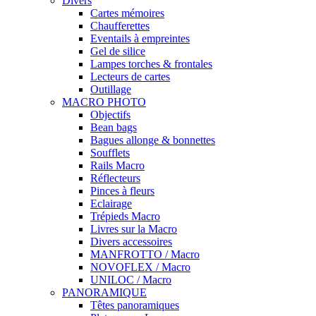
Divers
Cartes mémoires
Chaufferettes
Eventails à empreintes
Gel de silice
Lampes torches & frontales
Lecteurs de cartes
Outillage
MACRO PHOTO
Objectifs
Bean bags
Bagues allonge & bonnettes
Soufflets
Rails Macro
Réflecteurs
Pinces à fleurs
Eclairage
Trépieds Macro
Livres sur la Macro
Divers accessoires
MANFROTTO / Macro
NOVOFLEX / Macro
UNILOC / Macro
PANORAMIQUE
Têtes panoramiques