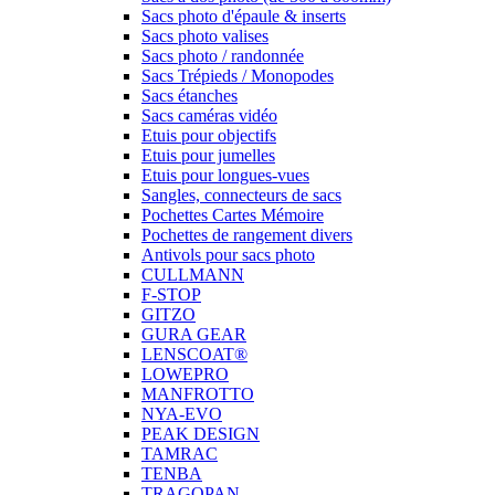
Sacs photo d'épaule & inserts
Sacs photo valises
Sacs photo / randonnée
Sacs Trépieds / Monopodes
Sacs étanches
Sacs caméras vidéo
Etuis pour objectifs
Etuis pour jumelles
Etuis pour longues-vues
Sangles, connecteurs de sacs
Pochettes Cartes Mémoire
Pochettes de rangement divers
Antivols pour sacs photo
CULLMANN
F-STOP
GITZO
GURA GEAR
LENSCOAT®
LOWEPRO
MANFROTTO
NYA-EVO
PEAK DESIGN
TAMRAC
TENBA
TRAGOPAN