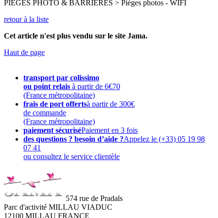
PIEGES PHOTO & BARRIERES > Pièges photos - WIFI
retour à la liste
Cet article n'est plus vendu sur le site Jama.
Haut de page
transport par colissimo
ou point relais
à partir de 6€70
(France métropolitaine)
frais de port offerts
à partir de 300€
de commande
(France métropolitaine)
paiement sécurisé
Paiement en 3 fois
des questions ? besoin d’aide ?
Appelez le (+33) 05 19 98
07 41
ou consultez le service clientèle
574 rue de Pradals
Parc d'activité MILLAU VIADUC
12100 MILLAU FRANCE