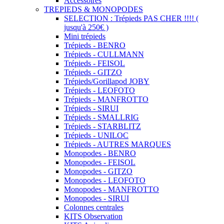
Accessoires
TREPIEDS & MONOPODES
SELECTION : Trépieds PAS CHER !!!! (
jusqu'à 250€ )
Mini trépieds
Trépieds - BENRO
Trépieds - CULLMANN
Trépieds - FEISOL
Trépieds - GITZO
Trépieds/Gorillapod JOBY
Trépieds - LEOFOTO
Trépieds - MANFROTTO
Trépieds - SIRUI
Trépieds - SMALLRIG
Trépieds - STARBLITZ
Trépieds - UNILOC
Trépieds - AUTRES MARQUES
Monopodes - BENRO
Monopodes - FEISOL
Monopodes - GITZO
Monopodes - LEOFOTO
Monopodes - MANFROTTO
Monopodes - SIRUI
Colonnes centrales
KITS Observation