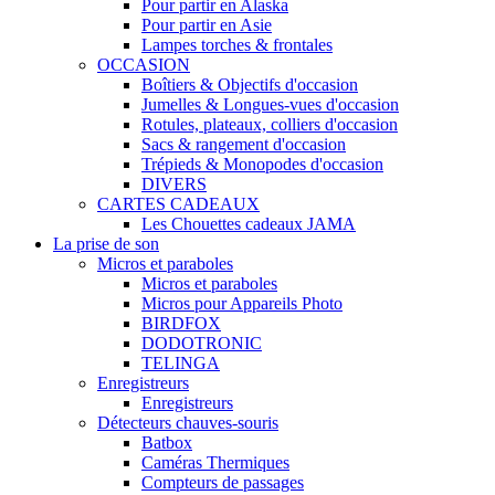
Pour partir en Alaska
Pour partir en Asie
Lampes torches & frontales
OCCASION
Boîtiers & Objectifs d'occasion
Jumelles & Longues-vues d'occasion
Rotules, plateaux, colliers d'occasion
Sacs & rangement d'occasion
Trépieds & Monopodes d'occasion
DIVERS
CARTES CADEAUX
Les Chouettes cadeaux JAMA
La prise de son
Micros et paraboles
Micros et paraboles
Micros pour Appareils Photo
BIRDFOX
DODOTRONIC
TELINGA
Enregistreurs
Enregistreurs
Détecteurs chauves-souris
Batbox
Caméras Thermiques
Compteurs de passages