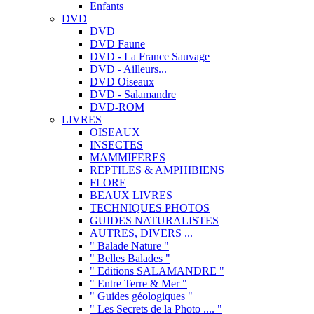
Enfants
DVD
DVD
DVD Faune
DVD - La France Sauvage
DVD - Ailleurs...
DVD Oiseaux
DVD - Salamandre
DVD-ROM
LIVRES
OISEAUX
INSECTES
MAMMIFERES
REPTILES & AMPHIBIENS
FLORE
BEAUX LIVRES
TECHNIQUES PHOTOS
GUIDES NATURALISTES
AUTRES, DIVERS ...
" Balade Nature "
" Belles Balades "
" Editions SALAMANDRE "
" Entre Terre & Mer "
" Guides géologiques "
" Les Secrets de la Photo .... "