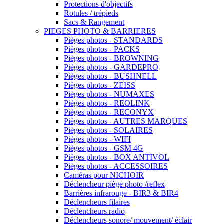
Protections d'objectifs
Rotules / trépieds
Sacs & Rangement
PIEGES PHOTO & BARRIERES
Pièges photos - STANDARDS
Pièges photos - PACKS
Pièges photos - BROWNING
Pièges photos - GARDEPRO
Pièges photos - BUSHNELL
Pièges photos - ZEISS
Pièges photos - NUMAXES
Pièges photos - REOLINK
Pièges photos - RECONYX
Pièges photos - AUTRES MARQUES
Pièges photos - SOLAIRES
Pièges photos - WIFI
Pièges photos - GSM 4G
Pièges photos - BOX ANTIVOL
Pièges photos - ACCESSOIRES
Caméras pour NICHOIR
Déclencheur piège photo /reflex
Barrières infrarouge - BIR3 & BIR4
Déclencheurs filaires
Déclencheurs radio
Déclencheurs sonore/ mouvement/ éclair