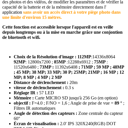
des photos et des vidéos, de modifier les paramètres et de vérifier la
capacité de la batterie et de la mémoire directement dans l'
application
sans avoir un accès direct à votre piège photo dans
une limite d'environ 15 mètres.
Cette fonction est accessible lorsque l'appareil est en veille
depuis longtemps ou à la mise en marche grâce une conjontion
de bluetooth et wifi.
Choix de la Résolution d'image : 112MP
:14336x8064
92MP
: 12800x7200 ;
85MP
:12288x6912 ;
75MP
:
11520x6480 ;
73MP :
11392x6408
; 71MP ; 59 MP ; 48MP
; 45 MP; 38 MP; 33 MP; 30 P; 25MP; 21MP ; 16 MP ; 12
MP; 8 MP ; 4 MP ; 2 MP
Distance de déclenchement :
20m
vitesse de déclenchement :
0.3 s
Réglage IR :
57 LED
Mémoire :
Carte MICRO SD jusqu'à 256 Go (en option)
objectif :
F=4.0 ; F/NO = 1,6 ; Angle de prise de vue =
89 °
;
Filtres IR automatiques
Angle de détection des capteurs :
Zone centrale du capteur
60°
Écran de visualisation :
2.0' IPS 320X240(RGB) DOT