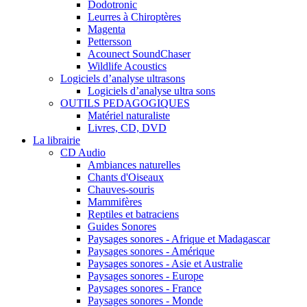
Dodotronic
Leurres à Chiroptères
Magenta
Pettersson
Acounect SoundChaser
Wildlife Acoustics
Logiciels d’analyse ultrasons
Logiciels d’analyse ultra sons
OUTILS PEDAGOGIQUES
Matériel naturaliste
Livres, CD, DVD
La librairie
CD Audio
Ambiances naturelles
Chants d'Oiseaux
Chauves-souris
Mammifères
Reptiles et batraciens
Guides Sonores
Paysages sonores - Afrique et Madagascar
Paysages sonores - Amérique
Paysages sonores - Asie et Australie
Paysages sonores - Europe
Paysages sonores - France
Paysages sonores - Monde