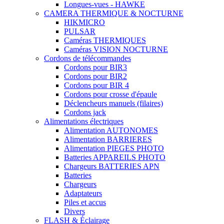
Longues-vues - HAWKE
CAMERA THERMIQUE & NOCTURNE
HIKMICRO
PULSAR
Caméras THERMIQUES
Caméras VISION NOCTURNE
Cordons de télécommandes
Cordons pour BIR3
Cordons pour BIR2
Cordons pour BIR 4
Cordons pour crosse d'épaule
Déclencheurs manuels (filaires)
Cordons jack
Alimentations électriques
Alimentation AUTONOMES
Alimentation BARRIERES
Alimentation PIEGES PHOTO
Batteries APPAREILS PHOTO
Chargeurs BATTERIES APN
Batteries
Chargeurs
Adaptateurs
Piles et accus
Divers
FLASH & Éclairage