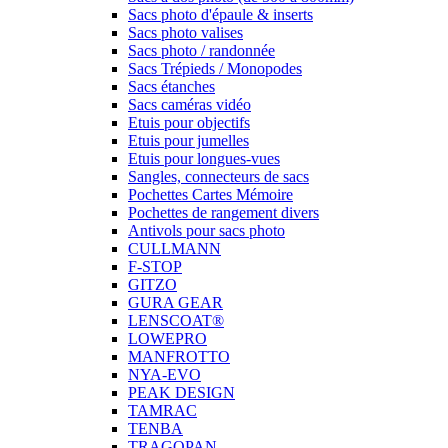
Sacs photo d'épaule & inserts
Sacs photo valises
Sacs photo / randonnée
Sacs Trépieds / Monopodes
Sacs étanches
Sacs caméras vidéo
Etuis pour objectifs
Etuis pour jumelles
Etuis pour longues-vues
Sangles, connecteurs de sacs
Pochettes Cartes Mémoire
Pochettes de rangement divers
Antivols pour sacs photo
CULLMANN
F-STOP
GITZO
GURA GEAR
LENSCOAT®
LOWEPRO
MANFROTTO
NYA-EVO
PEAK DESIGN
TAMRAC
TENBA
TRAGOPAN