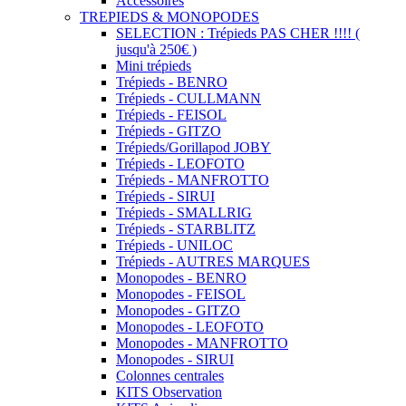
Accessoires
TREPIEDS & MONOPODES
SELECTION : Trépieds PAS CHER !!!! (
jusqu'à 250€ )
Mini trépieds
Trépieds - BENRO
Trépieds - CULLMANN
Trépieds - FEISOL
Trépieds - GITZO
Trépieds/Gorillapod JOBY
Trépieds - LEOFOTO
Trépieds - MANFROTTO
Trépieds - SIRUI
Trépieds - SMALLRIG
Trépieds - STARBLITZ
Trépieds - UNILOC
Trépieds - AUTRES MARQUES
Monopodes - BENRO
Monopodes - FEISOL
Monopodes - GITZO
Monopodes - LEOFOTO
Monopodes - MANFROTTO
Monopodes - SIRUI
Colonnes centrales
KITS Observation