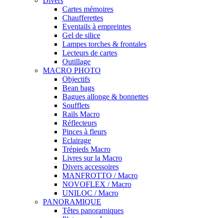
Divers
Cartes mémoires
Chaufferettes
Eventails à empreintes
Gel de silice
Lampes torches & frontales
Lecteurs de cartes
Outillage
MACRO PHOTO
Objectifs
Bean bags
Bagues allonge & bonnettes
Soufflets
Rails Macro
Réflecteurs
Pinces à fleurs
Eclairage
Trépieds Macro
Livres sur la Macro
Divers accessoires
MANFROTTO / Macro
NOVOFLEX / Macro
UNILOC / Macro
PANORAMIQUE
Têtes panoramiques