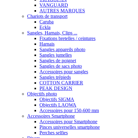
VANGUARD
AUTRES MARQUES
Chariots de transport
Caruba
Eckla
Sangles, Harnais, Clips ...
Fixations bretelles / ceintures
Harnais
Sangles appareils photo
Sangles jumelles
Sangles de poignet
Sangles de sacs photo
Accessoires pour sangles
Sangles trépieds
COTTON CARRIER
PEAK DESIGN
Objectifs photo
Objectifs SIGMA
Objectifs LAOWA
Accessoires pour 150-600 mm
Accessoires Smartphone
Accessoires pour Smartphone
Pinces universelles smartphone
Perches selfies