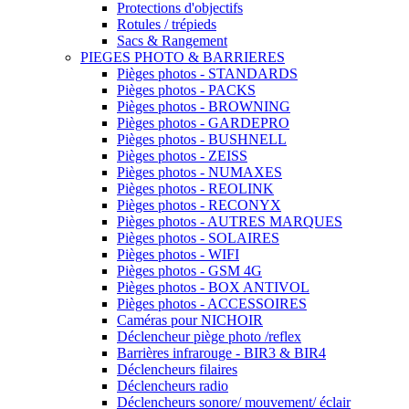
Protections d'objectifs
Rotules / trépieds
Sacs & Rangement
PIEGES PHOTO & BARRIERES
Pièges photos - STANDARDS
Pièges photos - PACKS
Pièges photos - BROWNING
Pièges photos - GARDEPRO
Pièges photos - BUSHNELL
Pièges photos - ZEISS
Pièges photos - NUMAXES
Pièges photos - REOLINK
Pièges photos - RECONYX
Pièges photos - AUTRES MARQUES
Pièges photos - SOLAIRES
Pièges photos - WIFI
Pièges photos - GSM 4G
Pièges photos - BOX ANTIVOL
Pièges photos - ACCESSOIRES
Caméras pour NICHOIR
Déclencheur piège photo /reflex
Barrières infrarouge - BIR3 & BIR4
Déclencheurs filaires
Déclencheurs radio
Déclencheurs sonore/ mouvement/ éclair