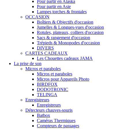
Pour partir en Alaska
Pour partir en Asie
Lampes torches & frontales
OCCASION
Boîtiers & Objectifs d'occasion
Jumelles & Longues-vues d'occasion
Rotules, plateaux, colliers d'occasion
Sacs & rangement d'occasion
Trépieds & Monopodes d'occasion
DIVERS
CARTES CADEAUX
Les Chouettes cadeaux JAMA
La prise de son
Micros et paraboles
Micros et paraboles
Micros pour Appareils Photo
BIRDFOX
DODOTRONIC
TELINGA
Enregistreurs
Enregistreurs
Détecteurs chauves-souris
Batbox
Caméras Thermiques
Compteurs de passages