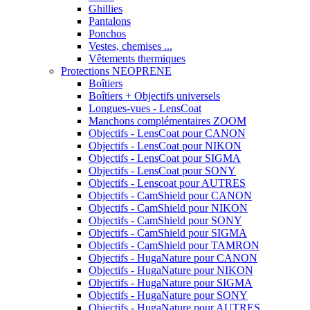
Ghillies
Pantalons
Ponchos
Vestes, chemises ...
Vêtements thermiques
Protections NEOPRENE
Boîtiers
Boîtiers + Objectifs universels
Longues-vues - LensCoat
Manchons complémentaires ZOOM
Objectifs - LensCoat pour CANON
Objectifs - LensCoat pour NIKON
Objectifs - LensCoat pour SIGMA
Objectifs - LensCoat pour SONY
Objectifs - Lenscoat pour AUTRES
Objectifs - CamShield pour CANON
Objectifs - CamShield pour NIKON
Objectifs - CamShield pour SONY
Objectifs - CamShield pour SIGMA
Objectifs - CamShield pour TAMRON
Objectifs - HugaNature pour CANON
Objectifs - HugaNature pour NIKON
Objectifs - HugaNature pour SIGMA
Objectifs - HugaNature pour SONY
Objectifs - HugaNature pour AUTRES