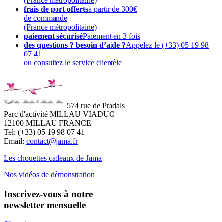
(France métropolitaine)
frais de port offerts
à partir de 300€
de commande
(France métropolitaine)
paiement sécurisé
Paiement en 3 fois
des questions ? besoin d’aide ?
Appelez le (+33) 05 19 98
07 41
ou consultez le service clientèle
574 rue de Pradals
Parc d'activité MILLAU VIADUC
12100 MILLAU FRANCE
Tel: (+33) 05 19 98 07 41
Email:
contact@jama.fr
Les chouettes cadeaux de Jama
Nos vidéos de démonstration
Inscrivez-vous à notre
newsletter mensuelle