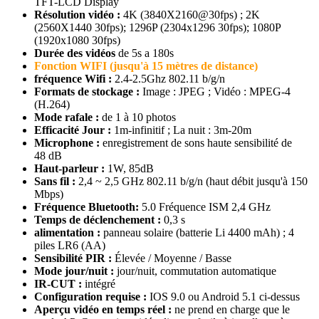
TFT-LCD Display
Résolution vidéo :
4K (3840X2160@30fps) ; 2K
(2560X1440 30fps); 1296P (2304x1296 30fps); 1080P
(1920x1080 30fps)
Durée des vidéos
de 5s a 180s
Fonction WIFI (jusqu'à 15 mètres de distance)
fréquence Wifi :
2.4-2.5Ghz 802.11 b/g/n
Formats de stockage :
Image : JPEG ; Vidéo : MPEG-4
(H.264)
Mode rafale :
de 1 à 10 photos
Efficacité
Jour :
1m-infinitif ; La nuit : 3m-20m
Microphone :
enregistrement de sons haute sensibilité de
48 dB
Haut-parleur :
1W, 85dB
Sans fil :
2,4 ~ 2,5 GHz 802.11 b/g/n (haut débit jusqu'à 150
Mbps)
Fréquence Bluetooth:
5.0 Fréquence ISM 2,4 GHz
Temps de déclenchement :
0,3 s
alimentation :
panneau solaire (batterie Li 4400 mAh) ; 4
piles LR6 (AA)
Sensibilité PIR :
Élevée / Moyenne / Basse
Mode jour/nuit :
jour/nuit, commutation automatique
IR-CUT :
intégré
Configuration requise :
IOS 9.0 ou Android 5.1 ci-dessus
Aperçu vidéo en temps réel :
ne prend en charge que le