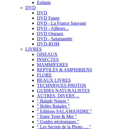
Enfants
DVD
DVD
DVD Faune
DVD - La France Sauvage
DVD - Ailleurs...
DVD Oiseaux
DVD - Salamandre
DVD-ROM
LIVRES
OISEAUX
INSECTES
MAMMIFERES
REPTILES & AMPHIBIENS
FLORE
BEAUX LIVRES
TECHNIQUES PHOTOS
GUIDES NATURALISTES
AUTRES, DIVERS ...
" Balade Nature "
" Belles Balades "
" Editions SALAMANDRE "
" Entre Terre & Mer "
" Guides géologiques "
" Les Secrets de la Photo .... "