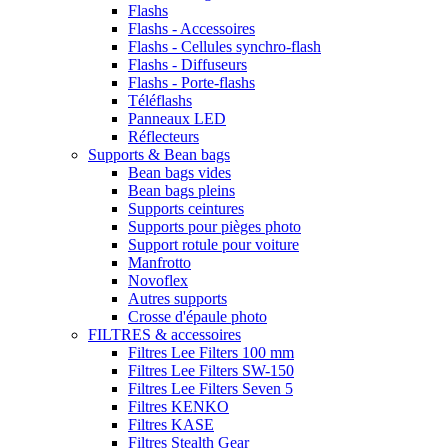
Flashs
Flashs - Accessoires
Flashs - Cellules synchro-flash
Flashs - Diffuseurs
Flashs - Porte-flashs
Téléflashs
Panneaux LED
Réflecteurs
Supports & Bean bags
Bean bags vides
Bean bags pleins
Supports ceintures
Supports pour pièges photo
Support rotule pour voiture
Manfrotto
Novoflex
Autres supports
Crosse d'épaule photo
FILTRES & accessoires
Filtres Lee Filters 100 mm
Filtres Lee Filters SW-150
Filtres Lee Filters Seven 5
Filtres KENKO
Filtres KASE
Filtres Stealth Gear