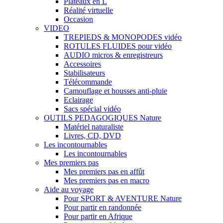
Plateaux en L
Réalité virtuelle
Occasion
VIDEO
TREPIEDS & MONOPODES vidéo
ROTULES FLUIDES pour vidéo
AUDIO micros & enregistreurs
Accessoires
Stabilisateurs
Télécommande
Camouflage et housses anti-pluie
Eclairage
Sacs spécial vidéo
OUTILS PEDAGOGIQUES Nature
Matériel naturaliste
Livres, CD, DVD
Les incontournables
Les incontournables
Mes premiers pas
Mes premiers pas en affût
Mes premiers pas en macro
Aide au voyage
Pour SPORT & AVENTURE Nature
Pour partir en randonnée
Pour partir en Afrique