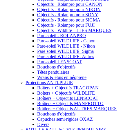
Objectifs - Rolanpro pour CANON
Objectifs - Rolanpro pour NIKON
Objectifs - Rolanpro pour SONY
Objectifs - Rolanpro pour SIGMA
Objectifs - Rolanpro pour FUJI
Objectifs - Wildlife - TTES MARQUES
Pare-soleil - ROLANPRO
Pare-soleil WILDLIFE - Canon
Pare-soleil WILDLIFE - Nikon
Pare-soleil WILDLIFE- Sigma
Pare-soleil WILDLIFE- Autres
Pare-soleil LENSCOAT
Bouchons d'objectifs
Têtes pendulaires
Wraps & étuis en néoprène
Protections ANTI-PLUIE
Boîters + Objectifs TRAGOPAN
Boîters + Objectifs WILDLIFE
Boîtiers + Objectifs LENSCOAT
Boîtiers + Objectifs MANFROTTO
Boîtiers + Objectifs AUTRES MARQUES
Bouchons d'objectifs
Capuches semi-rigides OXAZ
Divers
ROTULE BALL & TETE PENDULAIRE