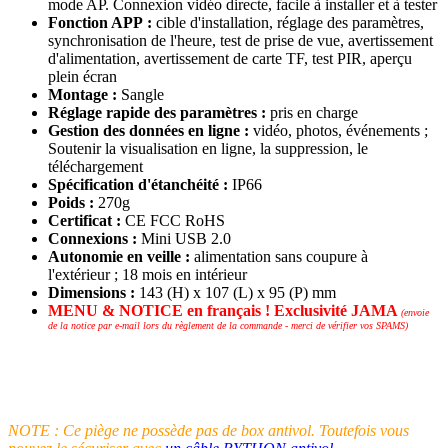
mode AP. Connexion vidéo directe, facile à installer et à tester
Fonction APP :
cible d'installation, réglage des paramètres,
synchronisation de l'heure, test de prise de vue, avertissement
d'alimentation, avertissement de carte TF, test PIR, aperçu
plein écran
Montage :
Sangle
Réglage rapide des paramètres :
pris en charge
Gestion des données en ligne :
vidéo, photos, événements ;
Soutenir la visualisation en ligne, la suppression, le
téléchargement
Spécification d'étanchéité :
IP66
Poids :
270g
Certificat :
CE FCC RoHS
Connexions :
Mini USB 2.0
Autonomie en veille :
alimentation sans coupure à
l'extérieur ; 18 mois en intérieur
Dimensions :
143 (H) x 107 (L) x 95 (P) mm
MENU & NOTICE en français ! Exclusivité JAMA
(envoie
de la notice par e-mail lors du règlement de la commande - merci de vérifier vos SPAMS)
NOTE : Ce piège ne possède pas de box antivol. Toutefois vous