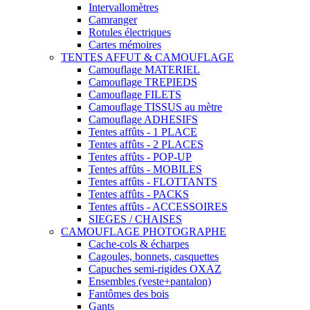
Intervallomètres
Camranger
Rotules électriques
Cartes mémoires
TENTES AFFUT & CAMOUFLAGE
Camouflage MATERIEL
Camouflage TREPIEDS
Camouflage FILETS
Camouflage TISSUS au mètre
Camouflage ADHESIFS
Tentes affûts - 1 PLACE
Tentes affûts - 2 PLACES
Tentes affûts - POP-UP
Tentes affûts - MOBILES
Tentes affûts - FLOTTANTS
Tentes affûts - PACKS
Tentes affûts - ACCESSOIRES
SIEGES / CHAISES
CAMOUFLAGE PHOTOGRAPHE
Cache-cols & écharpes
Cagoules, bonnets, casquettes
Capuches semi-rigides OXAZ
Ensembles (veste+pantalon)
Fantômes des bois
Gants