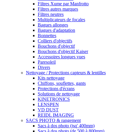
Filtres Xume par Manfrotto
Filtres autres marques
Filtres neutres
Multiplicateurs de focales
Bagues allonges
Bagues d'adaptation
Bonnettes
Colliers d'objectifs
Bouchons d'objectif
Bouchons d'objectif Kaiser
Accessoires longues vues
Paresoleil
Divers
Nettoyage / Protections capteurs & lentilles
Kits nettoyage
Chiffons, souflettes, gants
Protections d'écrans
Solutions de nettoyage
KINETRONICS
LENSPEN
VD DUST
REIDL IMAGING
SACS PHOTO & rangement
Sacs à dos photo (jsq' 400mm)
Sacs à dos photo (de 500 à 800mm)