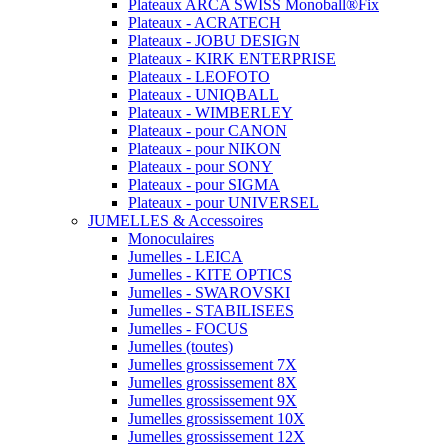
Plateaux ARCA SWISS Monoball®Fix
Plateaux - ACRATECH
Plateaux - JOBU DESIGN
Plateaux - KIRK ENTERPRISE
Plateaux - LEOFOTO
Plateaux - UNIQBALL
Plateaux - WIMBERLEY
Plateaux - pour CANON
Plateaux - pour NIKON
Plateaux - pour SONY
Plateaux - pour SIGMA
Plateaux - pour UNIVERSEL
JUMELLES & Accessoires
Monoculaires
Jumelles - LEICA
Jumelles - KITE OPTICS
Jumelles - SWAROVSKI
Jumelles - STABILISEES
Jumelles - FOCUS
Jumelles (toutes)
Jumelles grossissement 7X
Jumelles grossissement 8X
Jumelles grossissement 9X
Jumelles grossissement 10X
Jumelles grossissement 12X