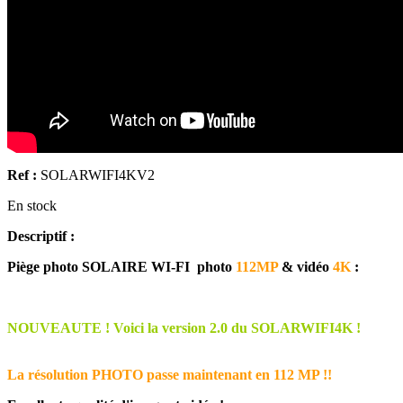
Ref :
SOLARWIFI4KV2
En stock
Descriptif :
Piège photo SOLAIRE WI-FI photo
112MP
& vidéo
4K
:
NOUVEAUTE !
Voici la version 2.0 du SOLARWIFI4K !
La résolution PHOTO passe maintenant en 112 MP !!