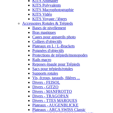
KITS Animalier
KITS Polyvalents
KITS Macrophotographie
KITS Vidéo
KITS Voyage / légers
Accessoires Rotules & Trépieds
Bases de nivellement
Bras magiques
Cages pour appareils photo
Colliers d'objectifs
Plateaux en L / L-Brackets
Poignées d'objectifs
Protections de trépieds/monopodes
Rails macro
Reposes épaule pour Trépieds
Sacs pour trépieds/rotules
Supports rotules
Vis, écrous, tarauds, filières ...
Divers - FEISOL
Divers - GITZO
Divers - MANFROTTO
Divers - TRAGOPAN
Divers - TTES MARQUES
Plateaux - AUGENBLICKE
Plateaux - ARCA SWISS Classic